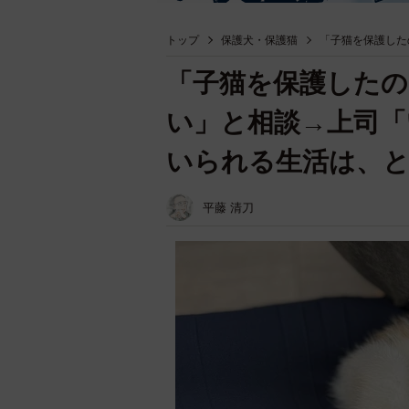
トップ
保護犬・保護猫
「子猫を保護した
「子猫を保護したの
い」と相談→上司「
いられる生活は、
平藤 清刀