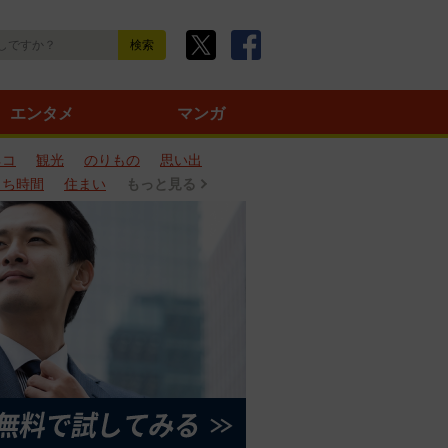
エンタメ
マンガ
ネコ
観光
のりもの
思い出
うち時間
住まい
もっと見る