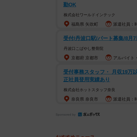
勤OK
株式会社ワールドインテック
福島県 矢吹町
派遣社員：時
受付/丹波口駅/パート募集/8月
丹波口こばやし整骨院
京都府 京都市
アルバイト・
受付事務スタッフ・ 月収19万
正社員登用実績あり
株式会社ホットスタッフ奈良
奈良県 奈良市
派遣社員：時
Sponsored by