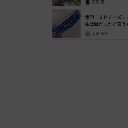
渡辺 陽
雪印「６Ｐチーズ」
生は嘘だったと言う
太田 浩子