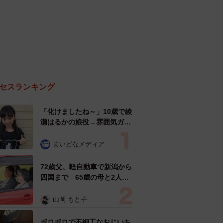
セスランキング
「化けましたね～」10歳で綾
瀬はるかの娘役→雰囲気ガラ
リの18歳に成長 「メイクで
雰囲気が」「宝塚に入れそ
まいどなメディア
う」
72歳父、軽自動車で新潟から
四国まで 65歳の母と2人で
3泊4日の旅 パーキングの休
憩まで分刻み… 「大学生で
山岡 もと子
も組まねえよ！」
ボロボロで不細工なおじいち