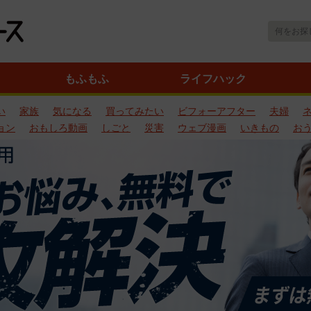
もふもふ
ライフハック
い
家族
気になる
買ってみたい
ビフォーアフター
夫婦
ョン
おもしろ動画
しごと
災害
ウェブ漫画
いきもの
お