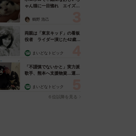
ゃん猫に一目惚れ エイズだ
し手がかかるけど…おうちで
暮らすと「おじ猫」だって可
鶴野 浩己
愛くなったよ！
両親は「東京キッド」の看板
役者 ライダー演じた42歳元
俳優が再婚妻との「ウエディ
ングフォト」計画を明言
まいどなトピック
「センスあるカメラマン求
む」
「不謹慎でないかと」実力派
歌手、熊本へ支援物資…運搬
トラックの車体デザインにた
めらい 「痛いほど伝わる」
まいどなトピック
「行動され立派」
６位以降を見る