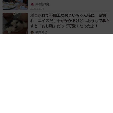
京都新聞社
2026.08.08
ボロボロで不細工なおじいちゃん猫に一目惚
れ エイズだし手がかかるけど…おうちで暮ら
すと「おじ猫」だって可愛くなったよ！
鶴野 浩己
2026.08.08
「夏休みはたくさん働いてほしい」と職場から頼まれた高2息
子 バイトで稼ぎすぎると扶養を外れて税金や保険料が上が