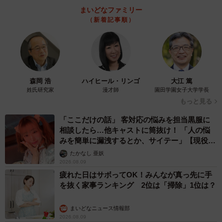
まいどなファミリー
（新着記事順）
森岡 浩
ハイヒール・リンゴ
大江 篤
姓氏研究家
漫才師
園田学園女子大学学長
もっと見る
「ここだけの話」 客対応の悩みを担当黒服に
相談したら…他キャストに筒抜け！ 「人の悩
みを簡単に漏洩するとか、サイテー」【現役キ
ャストに取材】
たかなし 亜妖
2026.08.09
疲れた日はサボってOK！みんなが真っ先に手
を抜く家事ランキング 2位は「掃除」1位は？
まいどなニュース情報部
2026.08.09