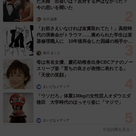
た夫婦 出会いは？反対する声はなかった？
厳冬期の厳しい環境の中施工を進行（ジャトー提供）
今の思いを聞いた
ジャトーは1946年、松下電器（現パナソニック）のモータ
古川 諭香
ーの代理店として創業。宝塚大劇場・東京宝塚劇場の音
「お前さえいなければ金賞取れてた！」高校時
響、宝塚ホテルの音響・照明、大阪城ホールやフェスティ
代の演奏会がトラウマ……責められた学生は楽
バルホールの音響などを手掛けてきた。
器修理職人に 10年後再会した因縁の相手から
思わぬ申し出【漫画】
海川 まこと
エスコンフィールドの音響設備を担当した川本晃執行役員
母は有名女優、慶応幼稚舎出身CBCアナのノー
は「会社としても史上最大級のビックプロジェクトだっ
スリーブ姿「育ちの良さが表情に表れてる」
た」と振り返り、「大型ビジョンに写し出されるダイナミ
「天使の笑顔」
ックな映像と場内各所に配置されたスピーカーから拡声さ
まいどなメディア
れる迫力ある音響で、今までにない観戦体験を楽しんでほ
「ウソだろ」体重130kgの女性芸人オダウエダ
しい」としている。
植田 大学時代のほっそり姿に「マジで」
まいどなメディア
６位以降を見る