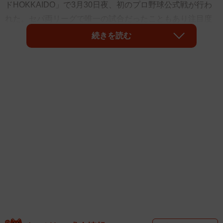
ドHOKKAIDO」で3月30日夜、初のプロ野球公式戦が行わ
れた。セパ両リーグで唯一の試合だったこともあり注目度
は高く、SNSではフィールドを一望できるサウナ施設など
続きを読む
が話題に。その中で、ライトとレフト側に設置された2枚の
大型ビジョンについて「デカすぎる」「横幅やばい」とい
った投稿も目立った。