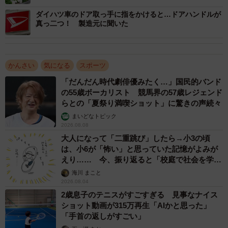
ダイハツ車のドア取っ手に指をかけると…ドアハンドルが
真っ二つ！ 製造元に聞いた
かんさい
気になる
スポーツ
3/4
「だんだん時代劇俳優みたく…」国民的バンド
の55歳ボーカリスト 競馬界の57歳レジェンド
大型LEDビジョンを点灯（ジャトー提供）
らとの「夏祭り満喫ショット」に驚きの声続々
まいどなトピック
また、場内には約400台のスピーカーを設置。アメリカのプ
2026.08.08
ロオーディオメーカー「BOSE（ボーズ）」のものを使っ
大人になって「二重跳び」したら→小3の頃
ている。最も高い場所で地上約60メートル付近に設置され
は、小6が「怖い」と思っていた記憶がよみが
えり…… 今、振り返ると「校庭で社会を学ん
ているのもポイント。どの座席でも均一に聴こえるようス
でいった」【漫画】
海川 まこと
ピーカーごとに音の大きさや時間制御を加えている。
2026.08.04
2歳息子のテニスがすごすぎる 見事なナイス
パソコン上でのシミュレーション通りにいくかどうか、施
ショット動画が315万再生「AIかと思った」
「手首の返しがすごい」
工後に場内105カ所にマイクを置いて音の大きさや明瞭性な