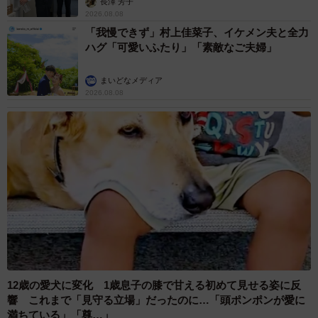
長澤 芳子
2026.08.08
「我慢できず」村上佳菜子、イケメン夫と全力
ハグ「可愛いふたり」「素敵なご夫婦」
まいどなメディア
2026.08.08
12歳の愛犬に変化 1歳息子の膝で甘える初めて見せる姿に反
響 これまで「見守る立場」だったのに…「頭ポンポンが愛に
満ちている」「尊…」