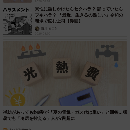
2026.08.09
異性に話しかけたらセクハラ？ 黙っていたら
フキハラ？ 「最近、生きるの難しい」令和の
職場で悩む上司【漫画】
海川 まこと
2026.08.09
補助があっても約9割が「夏の電気・ガス代は重い」と回答…猛
暑でも「冷房を控える」人が7割超に
まいどなデータ