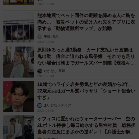
2026.08.08
熊本地震でペット同伴の避難を諦める人に胸を
痛め… 被災ペットの受け入れ先をアプリに表
示する「動物避難所マップ」が始動
平藤 清刀
2026.08.08
原則ゆるっと週3勤務 カード支払い日直前は
鬼出勤 借金に追われる風俗嬢 それでも足り
ない場合は朝までガールズバー副業【現役キャ
ストに取材】
たかなし 亜妖
2026.08.08
19歳でハライチ岩井勇気と年の差婚から3年、
22歳元おはガール髪バッサリ「ショート似合い
すぎ」
まいどなメディア
2026.08.08
オフィスに置かれたウォーターサーバー 空の
2Lボトル持参し毎日給水する男性社員→総務担
当者の注意にまさかの逆ギレ！【弁護士が解
説】