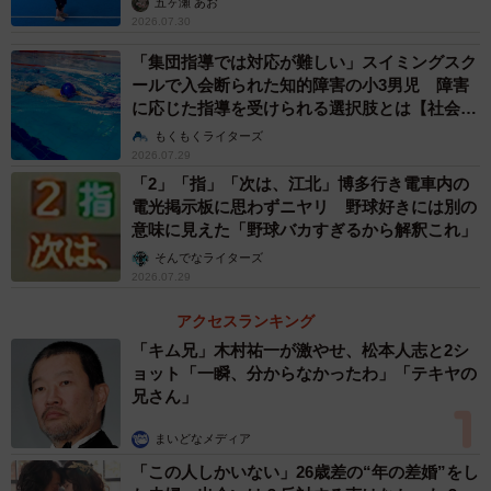
五ヶ瀬 あお
どを確かめる「音響測定」も6日かけて実施した。エスコン
2026.07.30
フィールドは屋根が開閉するため、両方のパターンに対応
「集団指導では対応が難しい」スイミングスク
できるよう準備しているという。選手登場曲やBGM、イニ
ールで入会断られた知的障害の小3男児 障害
ング間の「きつねダンス」といった演出を迫力ある音で支
に応じた指導を受けられる選択肢とは【社会福
える。
祉士が解説】
もくもくライターズ
2026.07.29
「2」「指」「次は、江北」博多行き電車内の
電光掲示板に思わずニヤリ 野球好きには別の
意味に見えた「野球バカすぎるから解釈これ」
そんでなライターズ
2026.07.29
アクセスランキング
「キム兄」木村祐一が激やせ、松本人志と2シ
ョット「一瞬、分からなかったわ」「テキヤの
兄さん」
まいどなメディア
4/4
「この人しかいない」26歳差の“年の差婚”をし