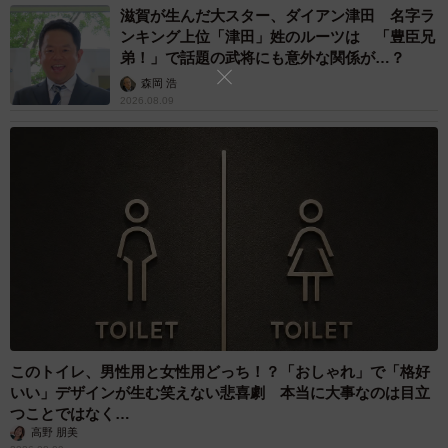
滋賀が生んだ大スター、ダイアン津田 名字ラ
ンキング上位「津田」姓のルーツは 「豊臣兄
弟！」で話題の武将にも意外な関係が…？
森岡 浩
2026.08.09
このトイレ、男性用と女性用どっち！？「おしゃれ」で「格好
いい」デザインが生む笑えない悲喜劇 本当に大事なのは目立
つことではなく…
高野 朋美