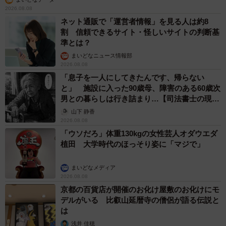
2026.08.08
ネット通販で「運営者情報」を見る人は約8
割 信頼できるサイト・怪しいサイトの判断基
準とは？
まいどなニュース情報部
2026.08.08
「息子を一人にしてきたんです、帰らない
と」 施設に入った90歳母、障害のある60歳次
男との暮らしは行き詰まり…【司法書士の現場
から】
山下 静香
2026.08.08
「ウソだろ」体重130kgの女性芸人オダウエダ
植田 大学時代のほっそり姿に「マジで」
まいどなメディア
2026.08.08
京都の百貨店が開催のお化け屋敷のお化けにモ
デルがいる 比叡山延暦寺の僧侶が語る伝説と
は
浅井 佳穂