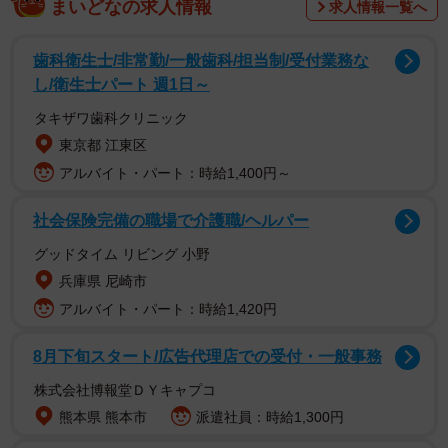
まいどなの求人情報
求人情報一覧へ
両翼の大型LEDビジョンは幅約86メートルで、2面合わせた
大きさは世界最大級だ。納入したのは、音響・映像システ
歯科衛生士/非常勤/一般歯科/担当制/受付業務な
ムの設計、施工などを手掛ける「ジャトー」（大阪市北
し/衛生士パート 週1日～
区）。最新鋭の音響設備も含め、設計・設置の苦労やこだ
タキザワ歯科クリニック
わりのポイントを取材した。
東京都 江東区
アルバイト・パート：時給1,400円～
ビジョンはパネル660枚（両翼で1320枚）で構成されてい
る。パネルは約1メートル四方で1枚120キロ程度。わずか
社会保険完備の職場で介護職/ヘルパー
なゆがみも生じないよう測量などで用いられる水平計を使
グッドタイム リビング 小野
って設置を進めた。寒暖差が大きい北海道の気候も考慮。
兵庫県 尼崎市
パネルをはめる鉄骨の枠が最大2センチほど伸縮しても差し
アルバイト・パート：時給1,420円
支えないよう余裕を持たせて設計したという。パネルをは
8月下旬スタート/広告代理店での受付・一般事務
めていく緻密で地道な作業には約1年を要した。両翼以外に
も、バックネット裏やライトのブルペン前の企業広告など
株式会社博報堂ＤＹキャプコ
を表示するLEDビジョンがある。
熊本県 熊本市
派遣社員：時給1,300円