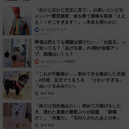
「右ひじ左ひじ交互に見て♪」お笑いコンビ元
メンバー髪型激変 命を救う資格を取得「ええ
え！！すごすぎます！」→本名も明らかに
まいどなメディア
2026.08.09
帰省は控えても感謝は届けたい…「お盆玉」っ
て知ってる？「あげる派」の4割が金額アッ
プ、相場はいくら？
まいどなニュース情報部
2026.08.09
「これが不動柴か…」初めて外を散歩した豆柴
→2分後、足元でうるうる 「かわいすぎる」
「ぬいぐるみみたい」
梨木 香奈
2026.08.09
「体だけ別生物みたい」初めて川遊びをした
犬、濡れた直後の激変ぶりが話題 「新種
だ！」「河童だ」「毛刈りされたあとの羊」
梨木 香奈