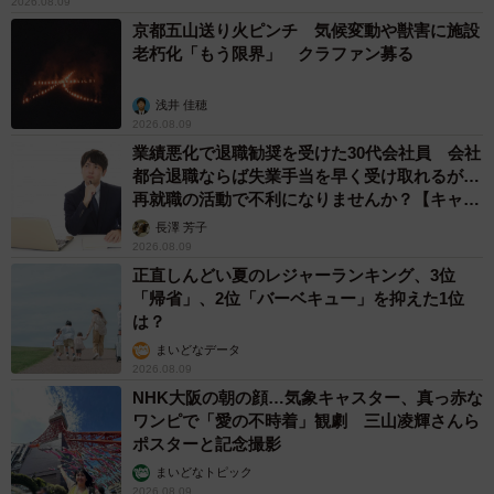
2026.08.09
京都五山送り火ピンチ 気候変動や獣害に施設
老朽化「もう限界」 クラファン募る
浅井 佳穂
2026.08.09
業績悪化で退職勧奨を受けた30代会社員 会社
都合退職ならば失業手当を早く受け取れるが…
再就職の活動で不利になりませんか？【キャリ
アカウンセラーが解説】
長澤 芳子
2026.08.09
正直しんどい夏のレジャーランキング、3位
「帰省」、2位「バーベキュー」を抑えた1位
は？
まいどなデータ
2026.08.09
NHK大阪の朝の顔…気象キャスター、真っ赤な
ワンピで「愛の不時着」観劇 三山凌輝さんら
ポスターと記念撮影
まいどなトピック
2026.08.09