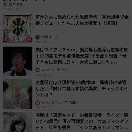
梨木 香奈
2026.08.08
何かと人に舐められた黒髪時代 30代後半で金
髪デビューしたら…人生が激変！【漫画】
海川 まこと
2026.08.08
夫はマイファスHiro、義父母も義兄も超有名歌
手の28歳モデル兼俳優が第1子出産を報告「母
子ともに健康…日々、大切に過ごしたい」
まいどなトピック
2026.08.08
お盆明けは介護相談が3割増加 帰省時に確認
したい「離れて暮らす親の異変」チェックポイ
ントは？
まいどなニュース情報部
2026.08.08
両親は「東京キッド」の看板役者 ライダー演
じた42歳元俳優が再婚妻との「ウエディングフ
ォト」計画を明言 「センスあるカメラマン求