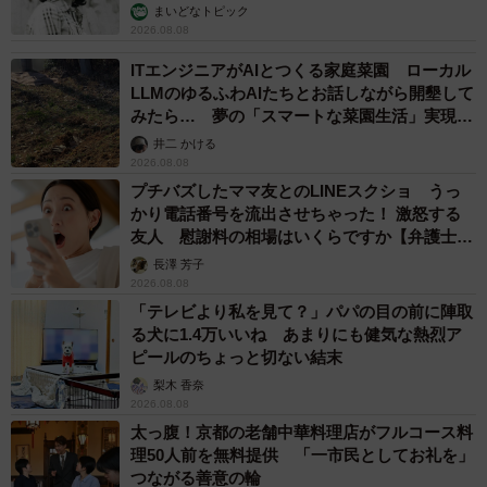
む」
まいどなトピック
2026.08.08
ITエンジニアがAIとつくる家庭菜園 ローカル
LLMのゆるふわAIたちとお話しながら開墾して
みたら… 夢の「スマートな菜園生活」実現な
るか
井二 かける
2026.08.08
プチバズしたママ友とのLINEスクショ うっ
かり電話番号を流出させちゃった！ 激怒する
友人 慰謝料の相場はいくらですか【弁護士が
解説】
長澤 芳子
2026.08.08
「テレビより私を見て？」パパの目の前に陣取
る犬に1.4万いいね あまりにも健気な熱烈ア
ピールのちょっと切ない結末
梨木 香奈
2026.08.08
太っ腹！京都の老舗中華料理店がフルコース料
理50人前を無料提供 「一市民としてお礼を」
つながる善意の輪