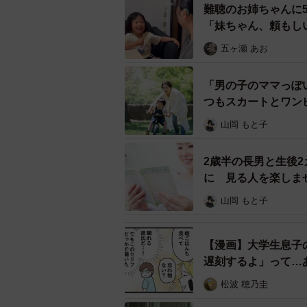
思いがけない出費と生活の不便さ、
難聴のお姉ちゃんに
持ちになりました。Y子さんも娘た
「妹ちゃん、頼もし
ーションをとることも一苦労です。
五ヶ瀬 あお
レスや感染の恐怖もあり、Y子さん
「男の子のママっぽ
それでも中国生活を2年間続け、娘
つもスカートとワン
たが、中国生活にかかったお金と苦
山岡 もと子
った…」と後悔せずにはおれなかっ
2歳半の長男と生後
パンデミックを予測するのは不可能
に 見る人を楽しま
「海外生活にはどんなイレギュラー
山岡 もと子
だと痛感した」と話しています。
【漫画】大学生息子
遅刻するよ」って…
松波 穂乃圭