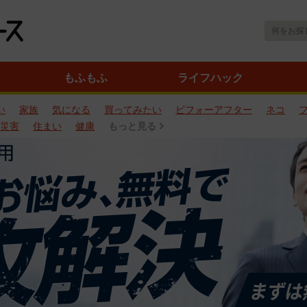
もふもふ
ライフハック
い
家族
気になる
買ってみたい
ビフォーアフター
ネコ
災害
住まい
健康
もっと見る