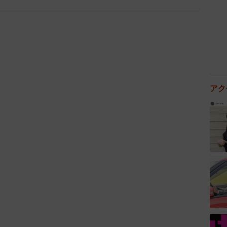
アク
2/3