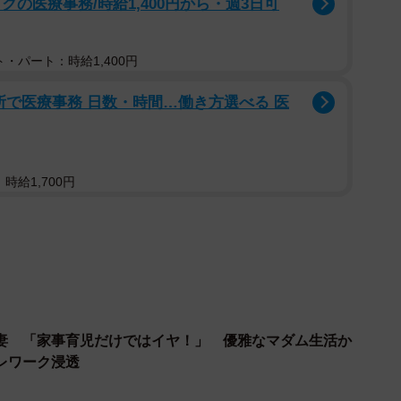
いけば、難しい学校でも帰国子女枠で受験できるよ」と
の医療事務/時給1,400円から・週3日可
外生活にも憧れがあったようで、娘たちは「帯同しても
・パート：時給1,400円
。やはり、単身赴任は寂しく思っていたのでしょう。家
所で医療事務 日数・時間…働き方選べる 医
転勤への帯同が決まりました。
…
時給1,700円
たが、いざ行ってみると生活は快適でした。夫の会社が
たちは日本人学校に通っているので、中国語が話せなく
必要なときは、夫の会社関連の人が通訳してくれます。
子どもの学校つながりでも知り合いが増え、Y子さんも
妻 「家事育児だけではイヤ！」 優雅なマダム生活か
を境に一変します。中国・武漢から始まったコロナパン
テレワーク浸透
のが2020年1月。夫の会社の判断は迅速で、転勤中の
ました。しかしY子さんたちが中国に来たのは2019年