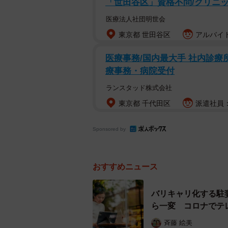
た。「お父さんの海外転勤について
「世田谷区」資格不問/クリニック
説明すると、娘たちは興味津々。海
医療法人社団明世会
いいよ」と言います。
東京都 世田谷区
アルバイト
その言葉に1番喜んだのは夫でした
医療事務/国内最大手 社内診療
族でじっくり話し合った結果、夫の
療事務・病院受付
ランスタッド株式会社
転勤後コロナで予想外の展開に
東京都 千代田区
派遣社員：
初めての海外転勤に不安はありまし
用意した高級マンションに住み、娘
Sponsored by
ても不便さは感じません。中国語が
マンションには日本人家庭が多く、
おすすめニュース
楽しく過ごしていました。
バリキャリ化する駐
しかし、楽しい中国生活はある時期
ら一変 コロナで
デミックです。武漢の街が閉鎖された
斉藤 絵美
日本人は帰国するように指示が出され