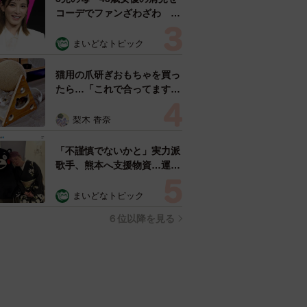
コーデでファンざわざわ
「色っぽすぎて思わず二度
見」「むっかしからずっと可
まいどなトピック
愛い」
猫用の爪研ぎおもちゃを買っ
たら…「これで合ってます
か？」予想外の使い方が大反
響 「100点満点」「かわい
梨木 香奈
いからよし！」
「不謹慎でないかと」実力派
歌手、熊本へ支援物資…運搬
トラックの車体デザインにた
めらい 「痛いほど伝わる」
まいどなトピック
「行動され立派」
６位以降を見る