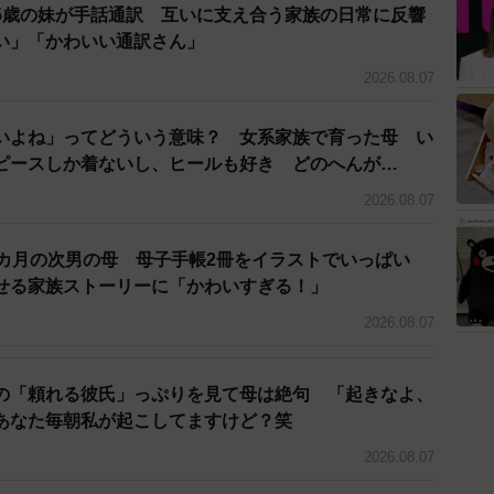
そしてコロナの不安にY子さんは押しつぶされそうな気
5歳の妹が手話通訳 互いに支え合う家族の日常に反響
ちも中国語はほとんど話せないため、外部とコミュニケ
い」「かわいい通訳さん」
困ったときに頼れる知人もおらず、巣篭もり生活のスト
2026.08.07
は一時期精神的にまいってしまったそうです。
いよね」ってどういう意味？ 女系家族で育った母 い
たちは帰国子女枠で受験し無事合格。目的は果たしまし
ピースしか着ないし、ヒールも好き どのへんが…
労を考えると「こんなことなら日本に残っていれば良か
2026.08.07
たそうです。
2カ月の次男の母 母子手帳2冊をイラストでいっぱい
でしょう。それでもY子さんは当時のことを振り返り、
せる家族ストーリーに「かわいすぎる！」
が起こるかわからないリスクを念頭に入れて決めるべき
2026.08.07
の「頼れる彼氏」っぷりを見て母は絶句 「起きなよ、
あなた毎朝私が起こしてますけど？笑
2026.08.07