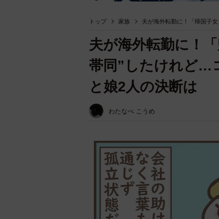
トップ
家族
夫が海外転勤に！「帰国子女
夫が海外転勤に！「
帯同”したけれど…
と娘2人の決断は
わたなべ こうめ