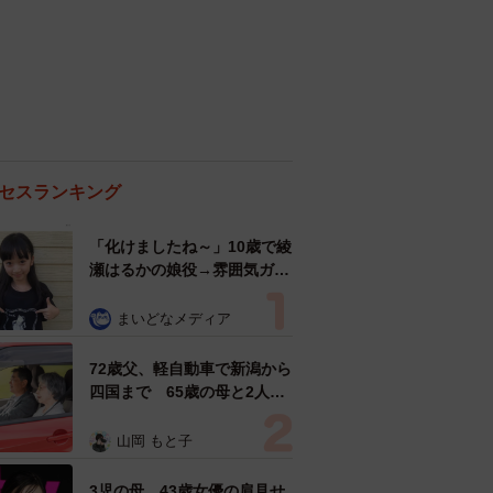
セスランキング
「化けましたね～」10歳で綾
瀬はるかの娘役→雰囲気ガラ
リの18歳に成長 「メイクで
雰囲気が」「宝塚に入れそ
まいどなメディア
う」
72歳父、軽自動車で新潟から
四国まで 65歳の母と2人で
3泊4日の旅 パーキングの休
憩まで分刻み… 「大学生で
山岡 もと子
も組まねえよ！」
3児の母 43歳女優の肩見せ