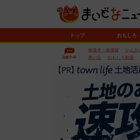
ニ
トップ
おもしろ
ュ
ー
保護犬・保護猫
かんさ
ス
一
思い出
おもしろ動画
覧