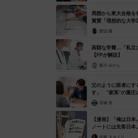
4月なので、滞在期間は1年未満にな
周囲から東大合格を
賞賛「理想的な大学
1年未満では帰国子女の条件が
渡辺 陽
Y子さんは慌てました。帰国子女の
験を考えていた高校と大学には、海
高額な学費…「私立
したら、帰国子女としての受験は絶
【FPが解説】
娘たちは中国生活2年経過するまで
森川 みかん
大変だったのは夫が帰国してからで
はゼロ。高級マンションなので賃貸
父のように医者にす
す」 “家系”の重
また、中国生活で困ったことが起き
宮城 杏
【漫画】「俺は日本
ノートには先客日本
中将 タカノリ