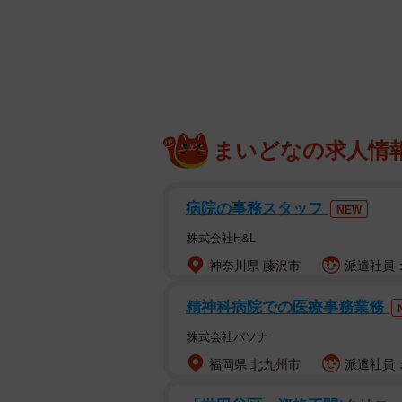
とき、子どもの受験を視野に入れて
中学生と高校生の娘がいるY子さん
しました。しかし、コロナにより想
夫に中国への海外転勤の辞令
まいどなの求人情
Y子さん（東京都在住、40代、専業
転勤の辞令が下りました。当時、2人
ると、家族の転勤に帯同しない家庭
病院の事務スタッフ
NEW
株式会社H&L
しかし、Y子さんは違いました。夫
神奈川県 藤沢市
派遣社員：
す。中3の娘の高校受験で帰国子女
されることが多く「娘たちの将来の
精神科病院での医療事務業務
株式会社パソナ
子どもの帰国子女受験を狙い家
福岡県 北九州市
派遣社員：
そこで、Y子さんは帰国子女枠があ