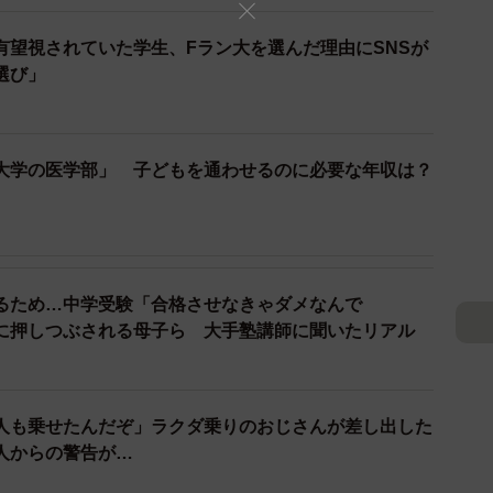
ってしまいます。
有望視されていた学生、Fラン大を選んだ理由にSNSが
選び」
満たされない！
条件は海外在住1年以上がほとんどなのです。娘たちが受
外在住2年以上を基準とするところもあります。今帰国
大学の医学部」 子どもを通わせるのに必要な年収は？
望的です。悩んだ結果、夫だけ先に帰国し、Y子さんと
今のマンションで暮らすことを決意しました。
す。Y子さんたちは自己都合で中国に残るので家賃補助
料は高額ですし、2重生活は光熱費なども倍増します。
るため…中学受験「合格させなきゃダメなんで
圧に押しつぶされる母子ら 大手塾講師に聞いたリアル
ても、もう夫の会社に頼れません。
人も乗せたんだぞ」ラクダ乗りのおじさんが差し出した
人からの警告が…