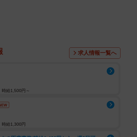
帯同を決める人もいるでしょう。
も、帰国子女枠を狙って夫の海外転勤に帯同することに
定外の事態になった経験があるそうです。
報
主婦）の夫（40代、商社勤務）に4月から中国への海外
求人情報一覧へ
の娘は小学6年生と中学3年生。子どもがこの年齢にな
も多く、夫も単身赴任のつもりだったようです。
の転勤を子どもたちの受験のチャンスだと捉えたので
時給1,500円～
枠の存在を知ったY子さん。大学受験でも帰国子女は優遇
ために帯同するのもありなのでは？」と考えました。
NEW
族で帯同を決意！
時給1,300円
る高校や大学について調べてまとめ、娘たちに見せまし