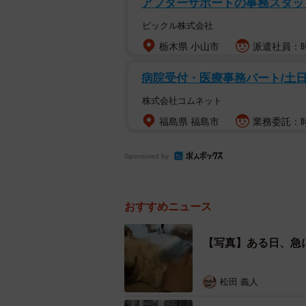
アフターサポートの事務スタッ
あんずとはまるで違う性格です。で
ピックル株式会社
「愛護センターでは『否』のワンコ
栃木県 小山市
派遣社員：時
かりんは時間がかかるけど、絶対に
病院受付・医療事務パート/土
そんな風に明るくかりんに接するス
株式会社コムネット
できるだけ多くの時間を一緒に過ご
福島県 福島市
業務委託：時
Sponsored by
おすすめニュース
【写真】ある日、急
松田 義人