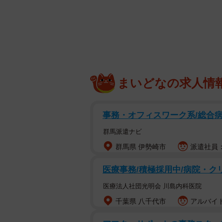
いることがあります。保護犬の譲渡
「ゆくゆくは譲渡できそうなワンコ
う」として「否」と判断するのだそ
東京・足立で犬猫の保護活動を行う保
野犬のミックス犬・かりんも「否」
まいどなの求人情
が、同団体でたっぷりの愛情を受け
事務・オフィスワーク系/総合
抱っこ・シャンプーで、パニッ
群馬派遣ナビ
かりんは当初、姉妹犬のあんずとい
群馬県 伊勢崎市
派遣社員：時
かな性格のあんずは譲渡先が間もな
からハードルが相当高いとスタッフ
医療事務/積極採用中/病院・ク
医療法人社団光明会 川島内科医院
かりんを連れてきた当日、抱っこす
千葉県 八千代市
アルバイト
な性格から、恐怖に耐えられずに「