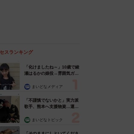
セスランキング
「化けましたね～」10歳で綾
瀬はるかの娘役→雰囲気ガラ
リの18歳に成長 「メイクで
雰囲気が」「宝塚に入れそ
まいどなメディア
う」
「不謹慎でないかと」実力派
歌手、熊本へ支援物資…運搬
トラックの車体デザインにた
めらい 「痛いほど伝わる」
まいどなトピック
「行動され立派」
「そのままにしといてくださ