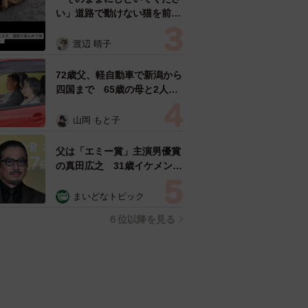
い」道路で動けない猫を前に
返された一言… 懸命に生き
ようとした4日間 「命の重
渡辺 晴子
さはみんな同じ」保護団体代
表の訴え
72歳父、軽自動車で新潟から
四国まで 65歳の母と2人で
3泊4日の旅 パーキングの休
憩まで分刻み… 「大学生で
山岡 もと子
も組まねえよ！」
父は「エミー賞」主演男優賞
の真田広之 31歳イケメン俳
優が長髪ヒゲのワイルド近影
「ガチヒロさんそっくり」
まいどなトピック
「新たな一面もステキ」
６位以降を見る