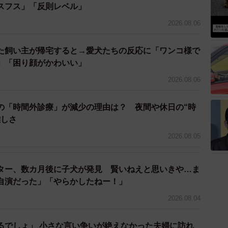
スフス」「反則レベル」
かりん。
2026.08.06
きぬままでしたが、
ある日のこと。避妊手術を終えたか
た飼い主が帰宅すると→愛犬たちの反応に「ワンコ様で
んの横で就寝していました。すると、かりんが突然ゴロ
」「困り顔がかわいい」
さらには膝の上に寝っ転がってきました。突然の出来事
2026.08.06
りながら「もしかして、かりんとは別のワンコを病院か
ないか」と思うほどでした。
の「時間外診療」が減少の理由は？ 夜間や休日の“時
難しさ
2026.08.05
ター、数カ月後に子犬が発見 賢いねえと思いきや…ま
自演だった」「やらかしたねー！」
2026.08.04
るでしょ」 小さな言い争いが絶えなかった夫婦に訪れ