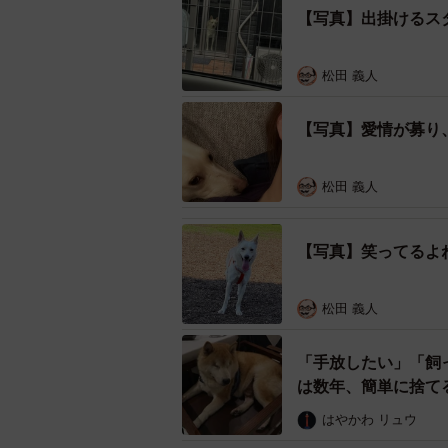
【写真】出掛けるス
松田 義人
【写真】愛情が募り
松田 義人
【写真】笑ってるよ
「この人は悪い人で
松田 義人
散歩では、吠えながら噛みつい
「手放したい」「飼
しかし、かりんの心を開くのは、た
は数年、簡単に捨て
はやかわ リュウ
散歩の練習をしようとかりんにハー