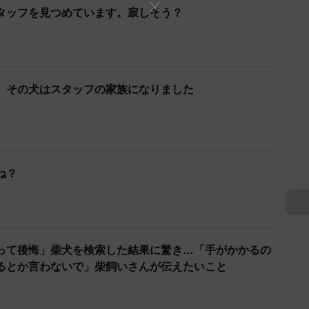
タッフを見つめています。寂しそう？
、その犬はスタッフの家族になりました
2/6
ね？
はないだろうか」とジッと見つめるかりん
てくる
って後悔」柴犬を検索した結果に驚き…「手がかかるの
やすいものでもありませんでした。
るとか言わないで」柴飼いさんが伝えたいこと
ネスをつけようとするとまたガブッ。