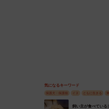
仕方なくできるだけ抜けにくい首輪
の性格から、万一首輪が抜けたら、
し捕獲しようとすれば、その人間を
に避けなければならない」と、スタ
最初はヒヤヒヤしながら首輪で散歩
さらにトリプルリードに変えました
すると、かりんはここでもまたあま
攻撃モードに。散歩に出ても吠えな
たり立ち止まったり、草陰に隠れた
気になるキーワード
しかし、スタッフはそれでも諦めま
保護犬・保護猫
イヌ
ともに生きる
庭犬に成長させたい。その一心で根
飼い主が食べている
7カ月を過ぎたある日、突然ス