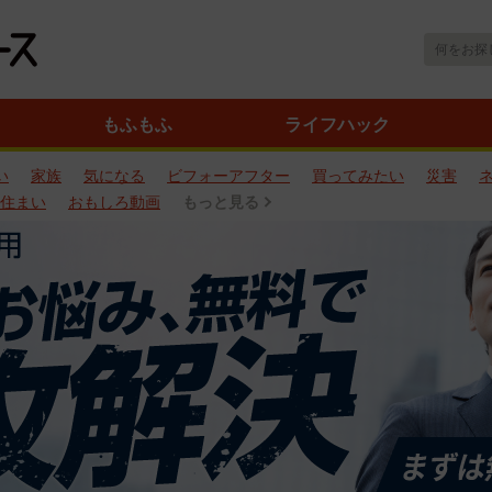
もふもふ
ライフハック
い
家族
気になる
ビフォーアフター
買ってみたい
災害
住まい
おもしろ動画
もっと見る