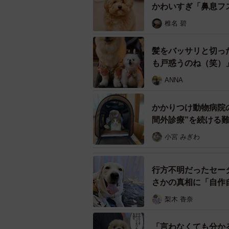
かわいすぎ「鼻息フ
同団体で引き取って7カ月を過ぎた
椎名 碧
人嫌いは変わらず、抱っこも克服で
髪をバッサリと切っ
りんのケアのため、スタッフはかり
も戸惑うのね（笑）
ンとヘソ天でスタッフを甘噛みし、
ANNA
にスタッフはびっくり！ 目をこす
ら連れて帰ってきてしまったのでは
かかりつけ動物病院
間外診療”を続ける
小宮 みぎわ
行方不明だったセー
さかの真相に「自作
梨木 香奈
「言わなくても分か