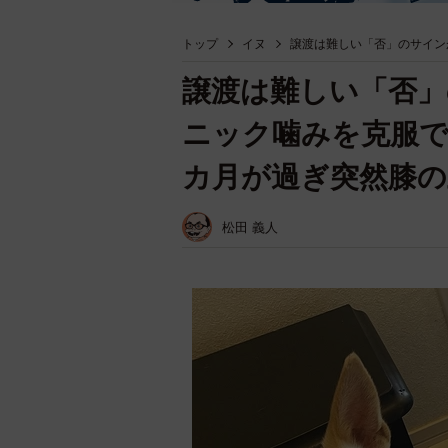
トップ
イヌ
譲渡は難しい「否」のサイン
譲渡は難しい「否」
ニック噛みを克服で
カ月が過ぎ突然膝
松田 義人