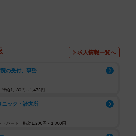
活動を行う団体などがワンコの引き出しに訪れた際、
かどうか」を愛護センターが見極め「譲渡は難しいだろ
うです。
護犬カフェPETS。こちらのスタッフが引き取った元
がついたワンコでした。相応の気性難のワンコでした
報
求人情報一覧へ
、少しずつ幸せな生活へとつながっていきました。
病院の受付、事務
ク噛み
うワンコと2頭セットで引き取られました。比較的穏や
給1,180円～1,475円
く決まりましたが、かりんはその気難しい性格から当初
は感じていました。
リニック・診療所
ればガブッ。シャンプーすればガブッ。あまりのビビリ
・パート：時給1,200円～1,300円
パニック噛み」をしてしまうのでした。