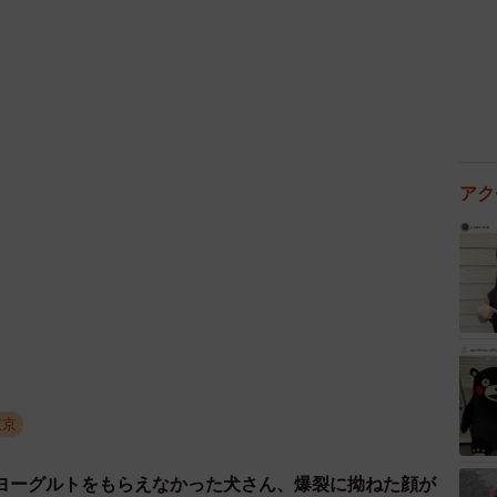
に変え、ややキツめにかりんの首に巻きました。かりん
逃げ出すことは避けられないからです。さらに万一脱走
攻撃してしまうことも考えられます。「脱走だけは絶対
ッフも緊張して散歩に出かけました。
していましたが、少し馴れたところで、ハーネスに変え
アク
。
りの恐怖・怒りから、吠えながら噛みついてくるという
がら前に進んでくれません。その場をグルグル歩き回っ
りと、とにかく嫌がります。
せん。「否」をつけられたかりんを、なんとしてでも家
東京
気強く接しました。
ヨーグルトをもらえなかった犬さん、爆裂に拗ねた顔が
タッフになつき始めた！