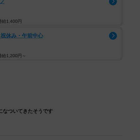
フ
も同団体のスタッフはこれでめげる人ではありません。
だったけど、でも、私にとっては『否』じゃないよ。
給1,400円
家庭犬になれるはず。一緒にがんばっていこうね！」
日祝休み・午前中心
タッフは、かりんが家庭でも過ごすことができるよう、
すことにしました。
給1,200円～
になついてきたそうです