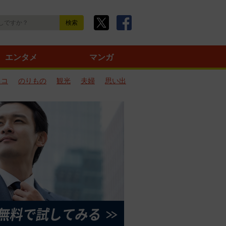
エンタメ
マンガ
ネコ
のりもの
観光
夫婦
思い出