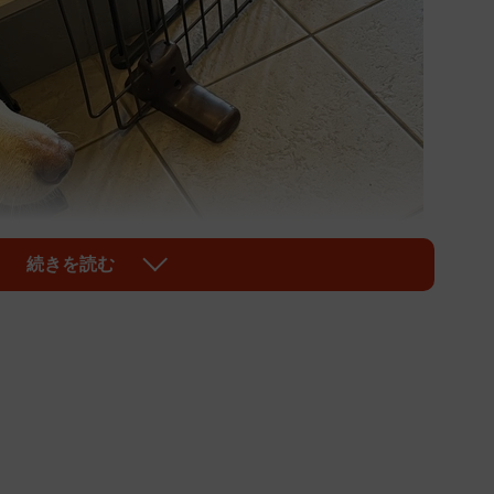
続きを読む
1/6
ェPETSの看板犬・かりん（メス）
センターには、ワンコに「否」という文字がつけられて