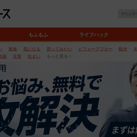
もふもふ
ライフハック
い
家族
気になる
買ってみたい
ビフォーアフター
観光
動画
災害
住まい
もっと見る