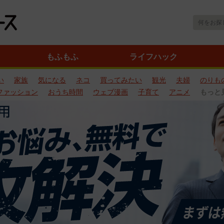
もふもふ
ライフハック
い
家族
気になる
ネコ
買ってみたい
観光
夫婦
のりも
ファッション
おうち時間
ウェブ漫画
子育て
アニメ
もっと