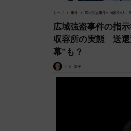
トップ
事件
広域強盗事件の指示役4人に
広域強盗事件の指示
収容所の実態 送還
幕”も？
小川 泰平