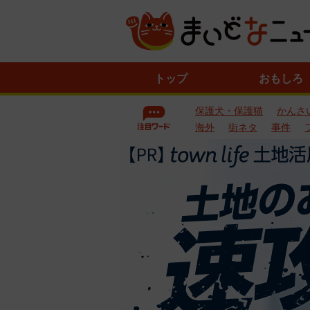
ニ
トップ
おもしろ
ュ
ー
保護犬・保護猫
かんさ
ス
一
海外
街ネタ
事件
覧