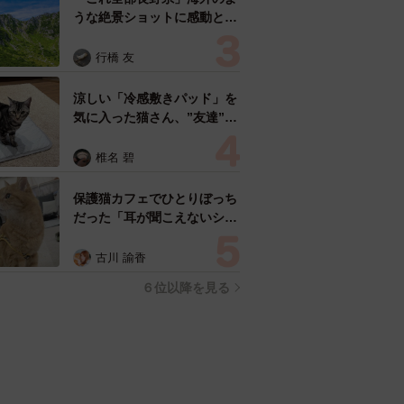
うな絶景ショットに感動と反
響「離れてからいいところだ
ったんだって気づいた」
行橋 友
涼しい「冷感敷きパッド」を
気に入った猫さん、”友達”を
ヨイショヨイショとご招待、
毛づくろいでおもてなし
椎名 碧
保護猫カフェでひとりぼっち
だった「耳が聞こえないシニ
ア猫」と運命の出会い→重度
のペットロスで適応障害だっ
古川 諭香
た女性の人生が一変
６位以降を見る