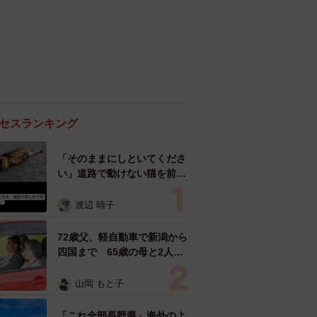
セスランキング
「そのままにしといてくださ
い」道路で動けない猫を前に
返された一言… 懸命に生き
ようとした4日間 「命の重
渡辺 晴子
さはみんな同じ」保護団体代
表の訴え
72歳父、軽自動車で新潟から
四国まで 65歳の母と2人で
3泊4日の旅 パーキングの休
憩まで分刻み… 「大学生で
山岡 もと子
も組まねえよ！」
「これ全部長野県」海外のよ