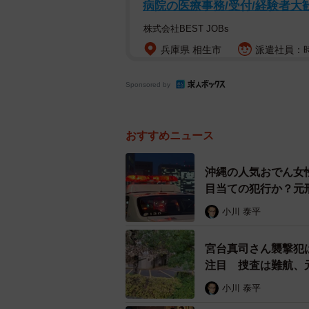
病院の医療事務/受付/経験者大
株式会社BEST JOBs
兵庫県 相生市
派遣社員：時給
Sponsored by
おすすめニュース
沖縄の人気おでん女
目当ての犯行か？元
小川 泰平
宮台真司さん襲撃犯
注目 捜査は難航、
小川 泰平