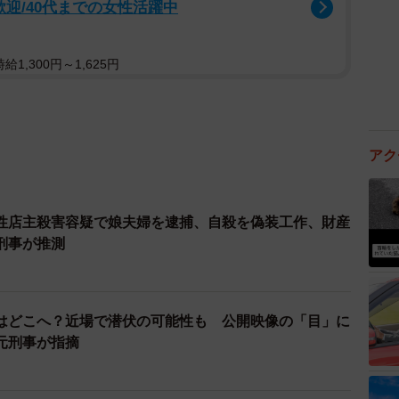
歓迎/40代までの女性活躍中
1,300円～1,625円
アク
性店主殺害容疑で娘夫婦を逮捕、自殺を偽装工作、財産
刑事が推測
はどこへ？近場で潜伏の可能性も 公開映像の「目」に
元刑事が指摘