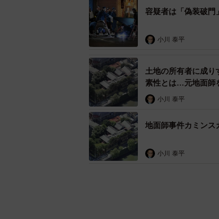
容疑者は「偽装破門
小川 泰平
土地の所有者に成り
素性とは…元地面師
小川 泰平
地面師事件カミンス
小川 泰平