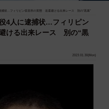
逮捕状…フィリピン収容所の実態 送還避ける出来レース 別の“黒幕”
役4人に逮捕状…フィリピン
避ける出来レース 別の“黒
2023.01.30(Mon)