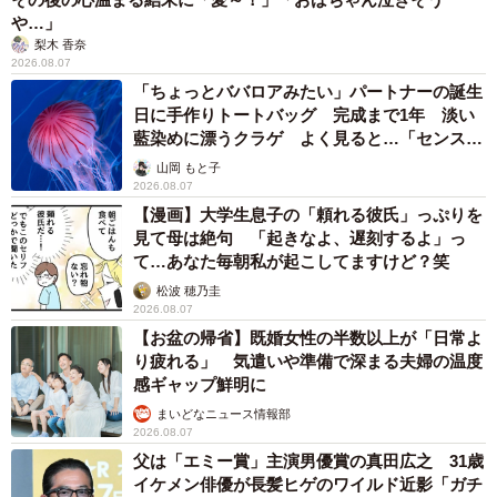
や…」
梨木 香奈
2026.08.07
「ちょっとババロアみたい」パートナーの誕生
日に手作りトートバッグ 完成まで1年 淡い
藍染めに漂うクラゲ よく見ると…「センスす
ごい」
山岡 もと子
2026.08.07
【漫画】大学生息子の「頼れる彼氏」っぷりを
見て母は絶句 「起きなよ、遅刻するよ」っ
て…あなた毎朝私が起こしてますけど？笑
松波 穂乃圭
2026.08.07
【お盆の帰省】既婚女性の半数以上が「日常よ
り疲れる」 気遣いや準備で深まる夫婦の温度
感ギャップ鮮明に
まいどなニュース情報部
2026.08.07
父は「エミー賞」主演男優賞の真田広之 31歳
イケメン俳優が長髪ヒゲのワイルド近影「ガチ