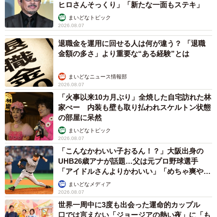
ヒロさんそっくり」「新たな一面もステキ」
まいどなトピック
2026.08.07
退職金を運用に回せる人は何が違う？ 「退職
金額の多さ」より重要な“ある経験”とは
まいどなニュース情報部
2026.08.07
「火事以来10カ月ぶり」全焼した自宅訪れた林
家ぺー 内装も壁も取り払われスケルトン状態
の部屋に呆然
まいどなトピック
2026.08.07
「こんなかわいい子おるん！？」大阪出身の
UHB26歳アナが話題…父は元プロ野球選手
「アイドルさんよりかわいい」「めちゃ爽や
か」
まいどなメディア
2026.08.07
世界一周中に3度も出会った運命的カップル
口では言えない「ジョージアの熱い夜」に「も