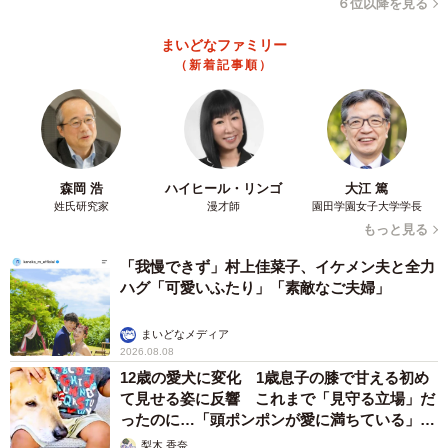
６位以降を見る
まいどなファミリー
（新着記事順）
森岡 浩
ハイヒール・リンゴ
大江 篤
姓氏研究家
漫才師
園田学園女子大学学長
もっと見る
「我慢できず」村上佳菜子、イケメン夫と全力
ハグ「可愛いふたり」「素敵なご夫婦」
まいどなメディア
2026.08.08
12歳の愛犬に変化 1歳息子の膝で甘える初め
て見せる姿に反響 これまで「見守る立場」だ
ったのに…「頭ポンポンが愛に満ちている」
「尊…」
梨木 香奈