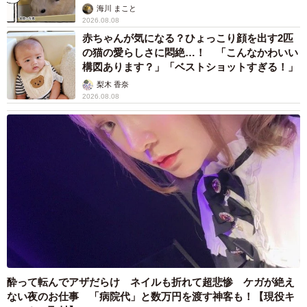
海川 まこと
2026.08.08
赤ちゃんが気になる？ひょっこり顔を出す2匹
の猫の愛らしさに悶絶…！ 「こんなかわいい
構図あります？」「ベストショットすぎる！」
梨木 香奈
2026.08.08
酔って転んでアザだらけ ネイルも折れて超悲惨 ケガが絶え
ない夜のお仕事 「病院代」と数万円を渡す神客も！【現役キ