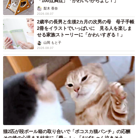
「100点満点」「かわいいからよし！」
梨木 香奈
2026.08.07
2歳半の長男と生後2カ月の次男の母 母子手帳
2冊をイラストでいっぱいに 見る人を楽しま
せる家族ストーリーに「かわいすぎる！」
山岡 もと子
2026.08.07
猫2匹が段ボール箱の取り合いで「ポコスカ猫パンチ」の応酬
その後の心温まる結末に「愛～！」「おばちゃん泣きそう