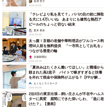
解説】
長澤 芳子
2026.08.08
「テレビより私を見て？」パパの目の前に陣取
る犬に1.4万いいね あまりにも健気な熱烈ア
ピールのちょっと切ない結末
梨木 香奈
2026.08.08
太っ腹！京都の老舗中華料理店がフルコース料
理50人前を無料提供 「一市民としてお礼を」
つながる善意の輪
京都新聞社
2026.08.08
「夏休みはたくさん働いてほしい」と職場から
頼まれた高2息子 バイトで稼ぎすぎると扶養
を外れて税金や保険料が上がる？【FPが解
説】
もくもくライターズ
2026.08.08
2泊3日の東京出張→飼い主さんが不在中ハムス
ターに異変 眉間にできた深いしわ、「急に老
けた？」【漫画】