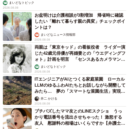
まいどなトピック
2026.08.08
お盆明けは介護相談が3割増加 帰省時に確認
したい「離れて暮らす親の異変」チェックポイ
ントは？
まいどなニュース情報部
2026.08.08
両親は「東京キッド」の看板役者 ライダー演
じた42歳元俳優が再婚妻との「ウエディングフ
ォト」計画を明言 「センスあるカメラマン求
む」
まいどなトピック
2026.08.08
ITエンジニアがAIとつくる家庭菜園 ローカル
LLMのゆるふわAIたちとお話しながら開墾して
みたら… 夢の「スマートな菜園生活」実現な
るか
井二 かける
2026.08.08
プチバズしたママ友とのLINEスクショ うっ
かり電話番号を流出させちゃった！ 激怒する
友人 慰謝料の相場はいくらですか【弁護士が