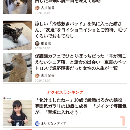
悟した19歳の誕生日を迎えて感動
古川 諭香
2026.08.06
涼しい「冷感敷きパッド」を気に入った猫さ
ん、”友達”をヨイショヨイショとご招待、毛づ
くろいでおもてなし
椎名 碧
2026.08.05
保護猫カフェでひとりぼっちだった「耳が聞こ
えないシニア猫」と運命の出会い→重度のペッ
トロスで適応障害だった女性の人生が一変
古川 諭香
2026.08.05
アクセスランキング
「化けましたね～」10歳で綾瀬はるかの娘役→
雰囲気ガラリの18歳に成長 「メイクで雰囲気
が」「宝塚に入れそう」
まいどなメディア