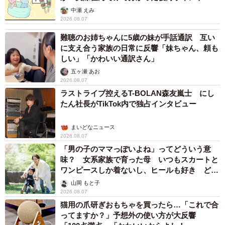
中瀬 えみ
2026.08.07
難聴のお姉ちゃんに5歳の妹が手話通訳 互い
に支え合う家族の日常に反響「妹ちゃん、頼も
しい」「かわいい通訳さん」
五ヶ瀬 あお
2026.08.07
ラストライブ控えるT-BOLAN森友嵐士 にし
たん社長がTikTok内で独占インタビュー
まいどなニュース
2026.08.07
「男の子のママっぽいよね」ってどういう意
味？ 女系家族で育った母 いつもスカートと
ワンピースしか着ないし、ヒールも好き どの
へんが…
山岡 もと子
2026.08.07
猫用の爪研ぎおもちゃを買ったら…「これで合
ってますか？」予想外の使い方が大反響