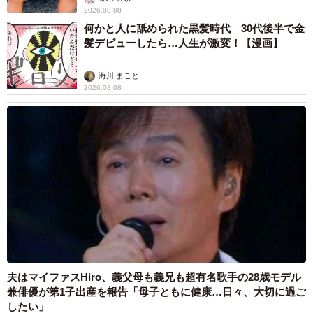
2026.08.08
何かと人に舐められた黒髪時代 30代後半で金
髪デビューしたら…人生が激変！【漫画】
海川 まこと
2026.08.08
夫はマイファスHiro、義父母も義兄も超有名歌手の28歳モデル
兼俳優が第1子出産を報告「母子ともに健康…日々、大切に過ご
したい」