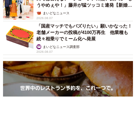
うやめぇや！」藤井が猛ツッコミ連発【新婚さ
ん】
まいどなニュース
2026.08.07
「国産マッチでもバズりたい」願いかなった！
老舗メーカーの投稿が4100万再生 他業種も
続々相乗りでミーム化へ発展
まいどなニュース調査部
2026.08.07
「即座に案内することが不可能です」レストランの入り口に大