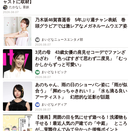
ャストに取材】
たかなし 亜妖
2026.08.07
乃木坂46賀喜遥香 5年ぶり週チャン表紙 巻
頭グラビアでは激レアなメガネルームウエア姿
まいどなニュースエンタメ部
2026.08.07
3児の母 43歳女優の肩見せコーデでファンざ
わざわ 「色っぽすぎて思わず二度見」「むっ
かしからずっと可愛い」
まいどなトピック
2026.08.07
あのちゃん、雨の日のショーパン姿に「雨が似
合う」「脚めっちゃきれい！」「水も滴る良い
アーティスト」 幻想的な近影が話題
まいどなメディア
2026.08.07
【漫画】周囲の目を気にせず遊べる！洗濯物も
干せる！最近人気の戸建ての「中庭」 ところ
が…実際住んでみて分かった後悔ポイント