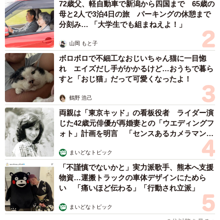
72歳父、軽自動車で新潟から四国まで 65歳の
母と2人で3泊4日の旅 パーキングの休憩まで
分刻み… 「大学生でも組まねえよ！」
山岡 もと子
ボロボロで不細工なおじいちゃん猫に一目惚
れ エイズだし手がかかるけど…おうちで暮ら
すと「おじ猫」だって可愛くなったよ！
鶴野 浩己
両親は「東京キッド」の看板役者 ライダー演
じた42歳元俳優が再婚妻との「ウエディングフ
ォト」計画を明言 「センスあるカメラマン求
む」
まいどなトピック
「不謹慎でないかと」実力派歌手、熊本へ支援
物資…運搬トラックの車体デザインにためら
い 「痛いほど伝わる」「行動され立派」
まいどなトピック