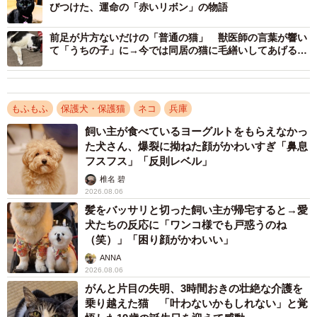
びつけた、運命の「赤いリボン」の物語
前足が片方ないだけの「普通の猫」 獣医師の言葉が響い
て「うちの子」に→今では同居の猫に毛繕いしてあげる優
しい猫に
もふもふ
保護犬・保護猫
ネコ
兵庫
飼い主が食べているヨーグルトをもらえなかっ
た犬さん、爆裂に拗ねた顔がかわいすぎ「鼻息
フスフス」「反則レベル」
椎名 碧
2026.08.06
髪をバッサリと切った飼い主が帰宅すると→愛
犬たちの反応に「ワンコ様でも戸惑うのね
（笑）」「困り顔がかわいい」
ANNA
2026.08.06
がんと片目の失明、3時間おきの壮絶な介護を
乗り越えた猫 「叶わないかもしれない」と覚