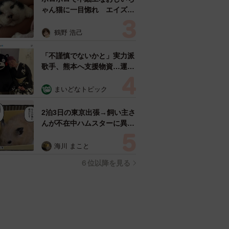
ゃん猫に一目惚れ エイズだ
し手がかかるけど…おうちで
暮らすと「おじ猫」だって可
鶴野 浩己
愛くなったよ！
「不謹慎でないかと」実力派
歌手、熊本へ支援物資…運搬
トラックの車体デザインにた
めらい 「痛いほど伝わる」
まいどなトピック
「行動され立派」
2泊3日の東京出張→飼い主さ
んが不在中ハムスターに異
変 眉間にできた深いしわ、
「急に老けた？」【漫画】
海川 まこと
６位以降を見る