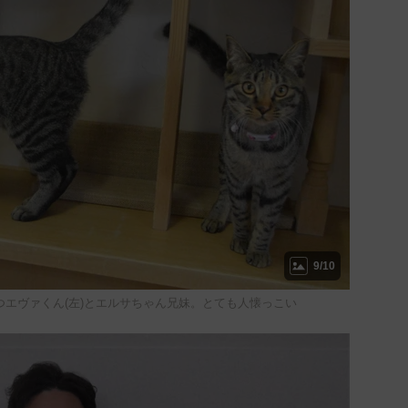
9/10
つエヴァくん(左)とエルサちゃん兄妹。とても人懐っこい