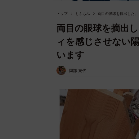
トップ
もふもふ
両目の眼球を摘出した、
両目の眼球を摘出し
ィを感じさせない
います
岡部 充代