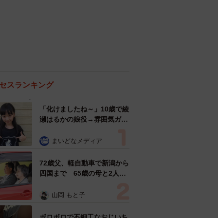
セスランキング
「化けましたね～」10歳で綾
瀬はるかの娘役→雰囲気ガラ
リの18歳に成長 「メイクで
雰囲気が」「宝塚に入れそ
まいどなメディア
う」
72歳父、軽自動車で新潟から
四国まで 65歳の母と2人で
3泊4日の旅 パーキングの休
憩まで分刻み… 「大学生で
山岡 もと子
も組まねえよ！」
ボロボロで不細工なおじいち