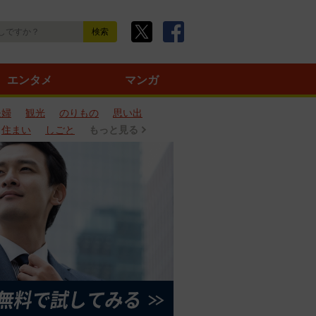
エンタメ
マンガ
夫婦
観光
のりもの
思い出
住まい
しごと
もっと見る