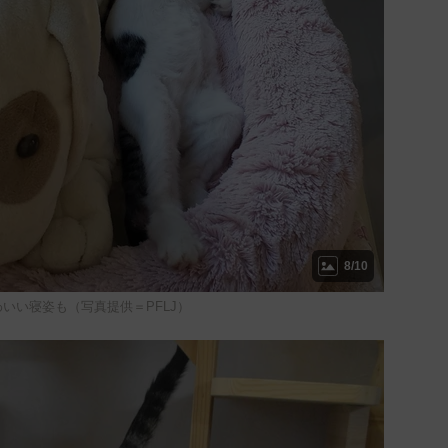
8/10
いい寝姿も（写真提供＝PFLJ）