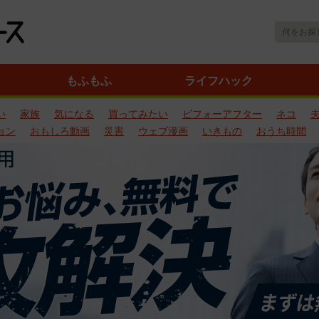
もふもふ
ライフハック
い
家族
気になる
買ってみたい
ビフォーアフター
ネコ
ョン
おもしろ動画
災害
ウェブ漫画
いきもの
おうち時間