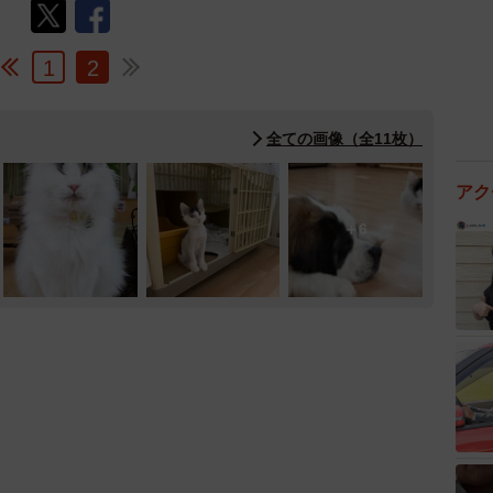
1
2
全ての画像（全11枚）
アク
6