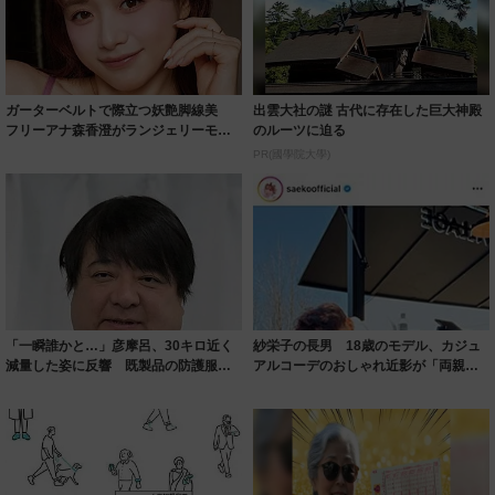
ガーターベルトで際立つ妖艶脚線美
出雲大社の謎 古代に存在した巨大神殿
フリーアナ森香澄がランジェリーモデ
のルーツに迫る
ルに ｢PE...
PR(國學院大學)
「一瞬誰かと…」彦摩呂、30キロ近く
紗栄子の長男 18歳のモデル、カジュ
減量した姿に反響 既製品の防護服が
アルコーデのおしゃれ近影が「両親の
着られると...
いいとこ取...