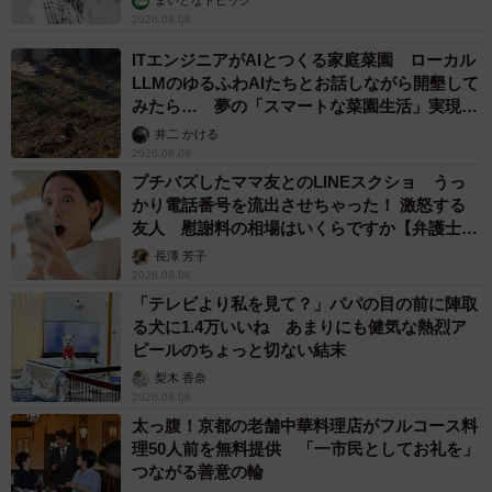
まいどなトピック
2026.08.08
ITエンジニアがAIとつくる家庭菜園 ローカル
LLMのゆるふわAIたちとお話しながら開墾して
みたら… 夢の「スマートな菜園生活」実現な
るか
井二 かける
2026.08.08
プチバズしたママ友とのLINEスクショ うっ
かり電話番号を流出させちゃった！ 激怒する
友人 慰謝料の相場はいくらですか【弁護士が
解説】
長澤 芳子
2026.08.08
「テレビより私を見て？」パパの目の前に陣取
る犬に1.4万いいね あまりにも健気な熱烈ア
ピールのちょっと切ない結末
梨木 香奈
2026.08.08
太っ腹！京都の老舗中華料理店がフルコース料
理50人前を無料提供 「一市民としてお礼を」
つながる善意の輪