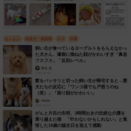
もふもふ
保護犬・保護猫
ネコ
兵庫
飼い主が食べているヨーグルトをもらえなかっ
た犬さん、爆裂に拗ねた顔がかわいすぎ「鼻息
フスフス」「反則レベル」
椎名 碧
2026.08.06
髪をバッサリと切った飼い主が帰宅すると→愛
犬たちの反応に「ワンコ様でも戸惑うのね
（笑）」「困り顔がかわいい」
ANNA
2026.08.06
がんと片目の失明、3時間おきの壮絶な介護を
乗り越えた猫 「叶わないかもしれない」と覚
悟した19歳の誕生日を迎えて感動