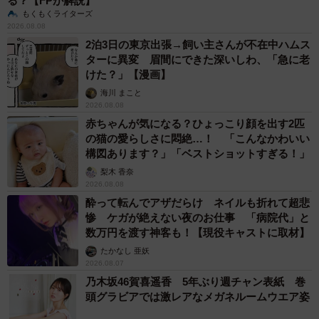
る？【FPが解説】
もくもくライターズ
2026.08.08
2泊3日の東京出張→飼い主さんが不在中ハムス
ターに異変 眉間にできた深いしわ、「急に老
けた？」【漫画】
海川 まこと
2026.08.08
赤ちゃんが気になる？ひょっこり顔を出す2匹
の猫の愛らしさに悶絶…！ 「こんなかわいい
構図あります？」「ベストショットすぎる！」
梨木 香奈
2026.08.08
酔って転んでアザだらけ ネイルも折れて超悲
惨 ケガが絶えない夜のお仕事 「病院代」と
数万円を渡す神客も！【現役キャストに取材】
たかなし 亜妖
2026.08.07
乃木坂46賀喜遥香 5年ぶり週チャン表紙 巻
頭グラビアでは激レアなメガネルームウエア姿