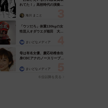
れてた！」高校時代の演奏会
がトラウマ……責められた学
生は楽器修理職人に 10年後
海川 まこと
再会した因縁の相手から思わ
ぬ申し出【漫画】
「ウソだろ」体重130kgの女
性芸人オダウエダ植田 大学
時代のほっそり姿に「マジ
で」
まいどなメディア
母は有名女優、慶応幼稚舎出
身CBCアナのノースリーブ姿
「育ちの良さが表情に表れて
る」「天使の笑顔」
まいどなメディア
６位以降を見る