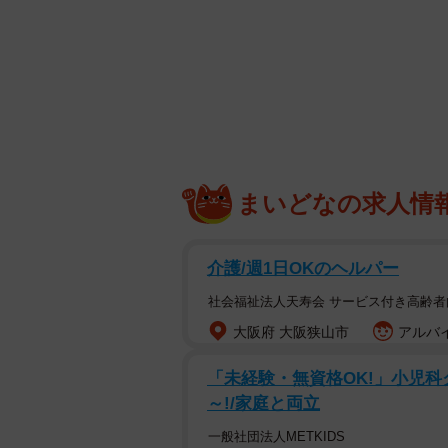
まいどなの求人情
介護/週1日OKのヘルパー
社会福祉法人天寿会 サービス付き高齢
大阪府 大阪狭山市
アルバイ
「未経験・無資格OK!」小児科ク
～!/家庭と両立
一般社団法人METKIDS