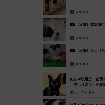
岡部 充代
【写真】体重60
岡部 充代
【写真】シェリ
岡部 充代
あわや殺処分…前脚
「赤いリボン」の物
ふじかわ 陽子