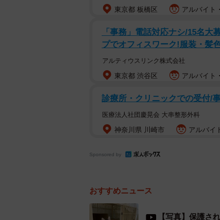
東京都 板橋区
アルバイト・
「事務」電話対応ナシ/15名大
プでオフィスワーク!服装・髪
アルティウスリンク株式会社
東京都 渋谷区
アルバイト・
診療所・クリニックでの受付/
医療法人社団慶晃会 大串整形外科
神奈川県 川崎市
アルバイト
Sponsored by
おすすめニュース
【写真】保護さ