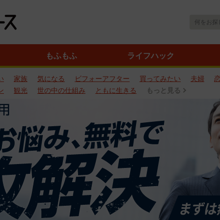
もふもふ
ライフハック
い
家族
気になる
ビフォーアフター
買ってみたい
夫婦
ン
観光
世の中の仕組み
ともに生きる
もっと見る