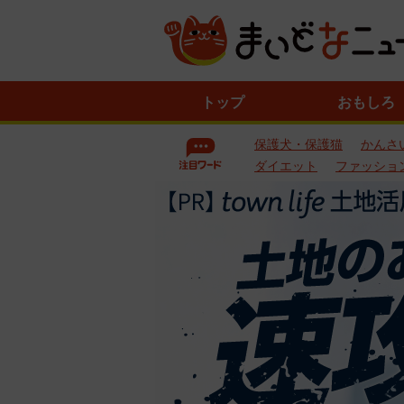
ニ
トップ
おもしろ
ュ
ー
保護犬・保護猫
かんさ
ス
一
ダイエット
ファッショ
覧