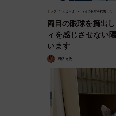
トップ
もふもふ
両目の眼球を摘出した、
両目の眼球を摘出し
ィを感じさせない
います
岡部 充代