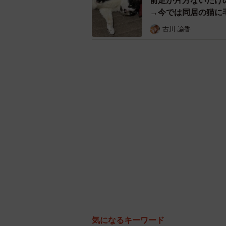
前足が片方ないだけ
→今では同居の猫に
古川 諭香
気になるキーワード