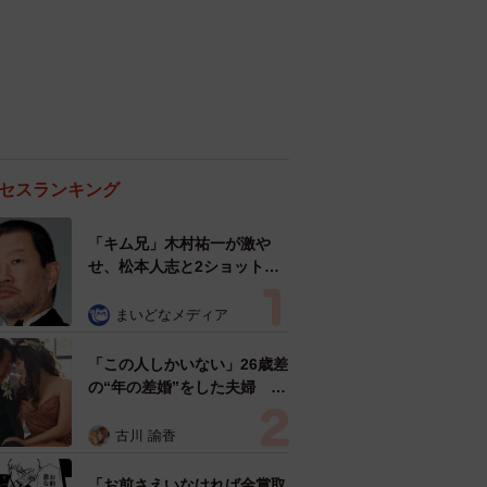
セスランキング
「キム兄」木村祐一が激や
せ、松本人志と2ショット
「一瞬、分からなかったわ」
「テキヤの兄さん」
まいどなメディア
「この人しかいない」26歳差
の“年の差婚”をした夫婦 出
会いは？反対する声はなかっ
た？ 今の思いを聞いた
古川 諭香
「お前さえいなければ金賞取