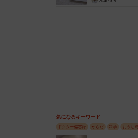
尾原 徹司
①
脱衣室やトイレは暖かくしておき
血圧の変動を防ぐには脱衣所やトイ
室は入浴の少し前には浴槽のフタを
衣所も暖房などで暖かくしておきた
②
湯温は熱過ぎないこと
湯温は適温で。浴槽のフタを開けて
体には要注意です。
気になるキーワード
③
飲酒後の入浴はNG
ドクター備忘録
からだ
科学
おうち
飲酒すると血圧が下がり、入浴する