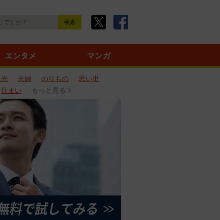
エンタメ
マンガ
観光
夫婦
のりもの
思い出
住まい
もっと見る