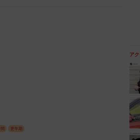
2/2
トイレも危険です。
たい
アク
レなどは入る前には暖かくしておきたいものです。浴
開けて、湯気を回して浴室を暖めてはいかがですか。脱
いですね。
おくと、湯温も少し下がります。熱すぎると、冷えた
時間
更年期
と血管が拡張し、さらに血圧は下がるので、脳卒中な