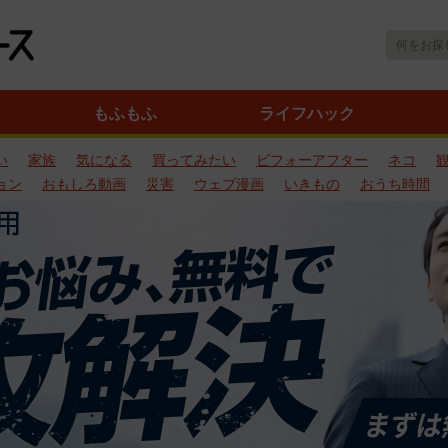
もふもふ
ライフハック
い
家族
気になる
買ってみたい
ビフォーアフター
ネコ
ョン
おもしろ動画
災害
ウェブ漫画
いきもの
おうち時間