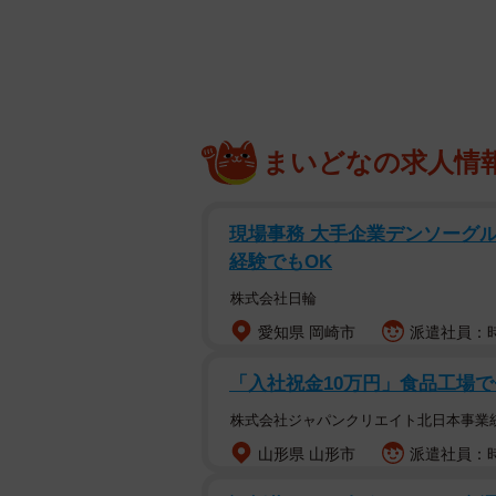
寒くなると注意したのが、外だけで
なりの温度差があります。そして、
血管の疾患が引き起こされやすくな
ヒートショックが起こりやすい場所
まいどなの求人情
がヒートショックだといわれていま
室内、あるいは洗い場と湯船との温
現場事務 大手企業デンソーグル
経験でもOK
冷えた脱衣室から浴室に移動し、い
株式会社日輪
なくしていた入浴が実はとても危な
愛知県 岡崎市
派遣社員：時
で溺死する事故も起こっています。
「入社祝金10万円」食品工場で
注意が必要なのは浴室だけではあり
株式会社ジャパンクリエイト北日本事業
人も少なくありません。また、暖か
す。
山形県 山形市
派遣社員：時