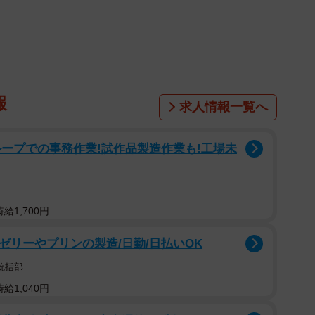
なく、建物内の温度差。家の中でも場所によってはか
温度の急激な変化で血圧が上下に大きく変動し、心臓や
ります。これが「ヒートショック」です。
は風呂場です。冬は入浴中に亡くなる人の原因の多く
報
求人情報一覧へ
す。お風呂は１日の疲れを癒す場ですが、脱衣場所と浴
度差で、ヒートショックを起こす危険性大なのです。
ープでの事務作業!試作品製造作業も!工場未
きなり熱いシャワーや湯船に入るなど、今までなにげ
いのです。中には、血圧の変動などで意識を失い、浴槽
給1,700円
ゼリーやプリンの製造/日勤/日払いOK
ません。近年、トイレでヒートショックを引き起こす
統括部
い室内から寒い廊下へ移動した際に起こることもありま
給1,040円