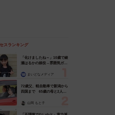
セスランキング
「化けましたね～」10歳で綾
瀬はるかの娘役→雰囲気ガラ
リの18歳に成長 「メイクで
雰囲気が」「宝塚に入れそ
まいどなメディア
う」
72歳父、軽自動車で新潟から
四国まで 65歳の母と2人で
3泊4日の旅 パーキングの休
憩まで分刻み… 「大学生で
山岡 もと子
も組まねえよ！」
「不謹慎でないかと」実力派