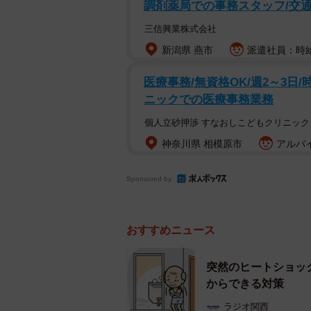
調剤薬局での事務スタッフ/交通
「ヒートショック予報」も出さ
三信興業株式会社
気象予測情報にもとづく家の中での
新潟県 燕市
派遣社員：時給1
報
」を一般社団法人日本気象協会が
ク予報」も参考にしながら、対策も
医療事務/無資格OK/週2～3日/時
ニックでの医療事務業務
個人立砂押渉 すなおしこどもクリニック
神奈川県 相模原市
アルバイ
Sponsored by
おすすめニュース
突然のヒートショッ
からできる対策
ラジオ関西