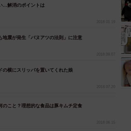
い…解消のポイントは
2018.01.19
にくいことがあります。
も地震が発生「バヌアツの法則」に注意
りする時の入浴は避けましょう。
2018.09.07
ドの横にスリッパを置いてくれた娘
「湯あたり」につながります。体が暖まりすぎて血管
が置きやすくなります。
2018.07.20
入浴前と入後には水分補給をしましょう。
何のこと？理想的な食品は豚キムチ定食
2018.06.15