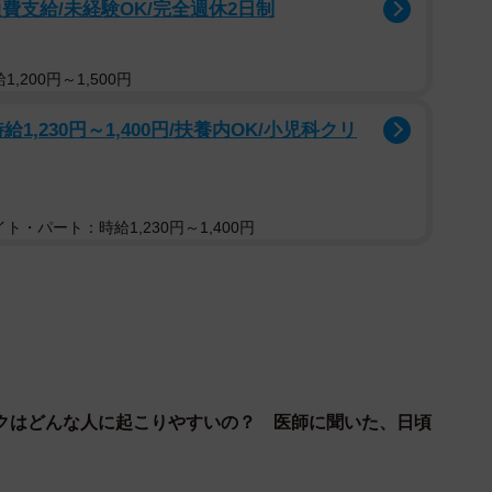
費支給/未経験OK/完全週休2日制
れる冬。対策はしっかりと
ヒートショックのリスクの目安「
ヒートショック予
,200円～1,500円
出しています。ご存知でしたか？この「ヒートショッ
忘れずにしましょう。
給1,230円～1,400円/扶養内OK/小児科クリ
ト・パート：時給1,230円～1,400円
クはどんな人に起こりやすいの？ 医師に聞いた、日頃