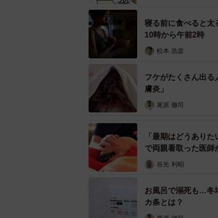
寝る前に食べると太
10時から午前2時
松本 浩彦
フケがたくさん出る
膚炎」
尾原 徹司
「最期はどうありた
で両親看取った医師
谷光 利昭
お風呂で溺死も…冬
カ条とは？