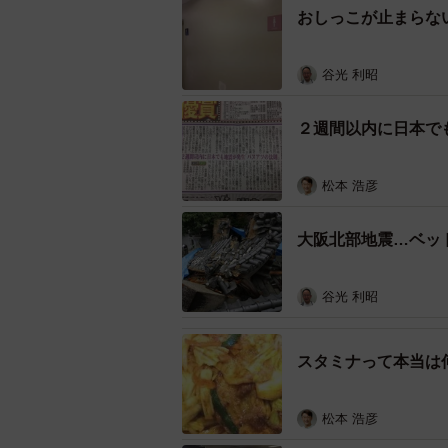
どを起こす危険性があります。
おしっこが止まらな
④
入浴前に血圧測定を
谷光 利昭
血圧が高くて体調が悪くても気付き
２週間以内に日本で
⑤
体調が悪い時は入浴NG
体調が悪かったり、疲れ過ぎていた
松本 浩彦
⑥
長湯は禁物
大阪北部地震…ベッ
長湯や高温での入浴は「のぼせ」や
が広がり、血圧が低下して体調不良
谷光 利昭
⑦
入浴前後には水分補給
入浴中には水分が失われがちです。
スタミナって本当は
松本 浩彦