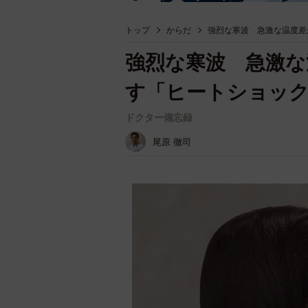
トップ
からだ
強烈な寒波 急激な温度差
強烈な寒波 急激な
す「ヒートショッ
ドクター備忘録
尾原 徹司