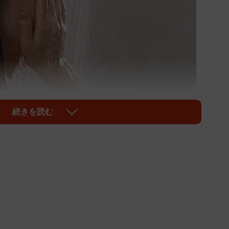
続きを読む
1/2
シャワーの前に脱衣所も暖かく
こりやすく、注意したいのが「ヒートショック」で
険性があります。令和元年の厚生労働省調べでは風呂場
る死者は1年に4900人以上だとか。寒い季節はとくに
ートショック」に要注意