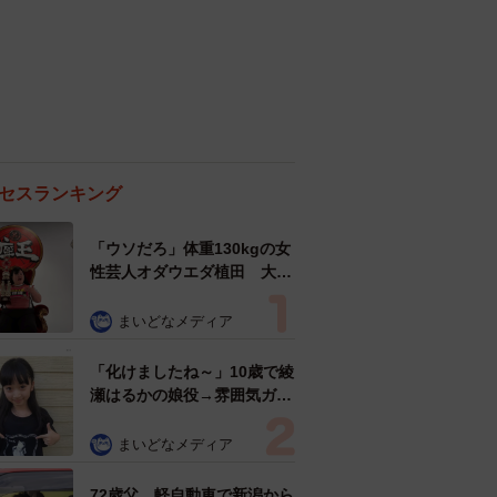
セスランキング
「ウソだろ」体重130kgの女
性芸人オダウエダ植田 大学
時代のほっそり姿に「マジ
で」
まいどなメディア
「化けましたね～」10歳で綾
瀬はるかの娘役→雰囲気ガラ
リの18歳に成長 「メイクで
雰囲気が」「宝塚に入れそ
まいどなメディア
う」
72歳父、軽自動車で新潟から