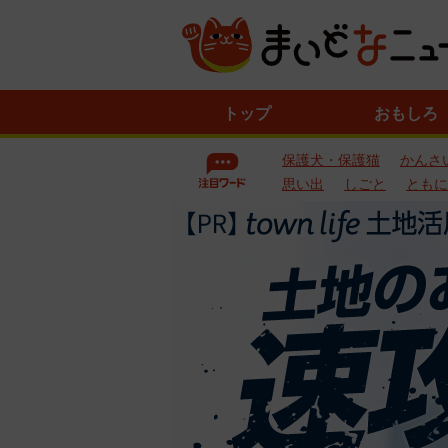
ニ
トップ
おもしろ
ュ
ー
保護犬・保護猫
かんさ
ス
一
思い出
しごと
ともに
覧