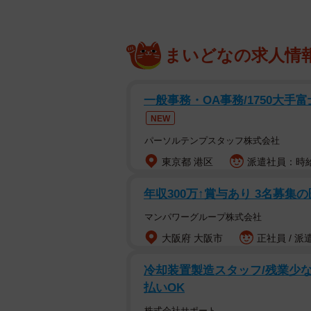
まいどなの求人情
一般事務・OA事務/1750大手
NEW
パーソルテンプスタッフ株式会社
東京都 港区
派遣社員：時給1
年収300万↑賞与あり 3名募集
マンパワーグループ株式会社
大阪府 大阪市
正社員 / 派
冷却装置製造スタッフ/残業少な
払いOK
株式会社サポート