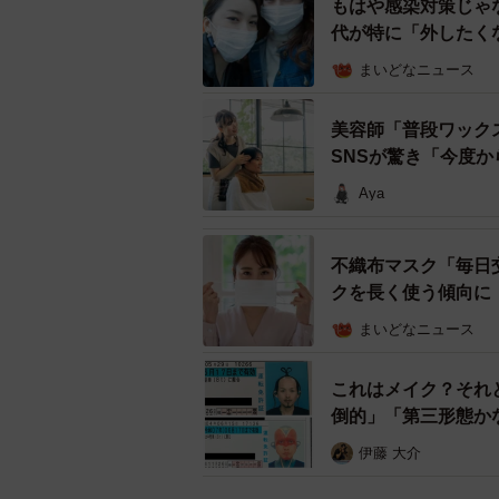
もはや感染対策じゃ
代が特に「外したく
まいどなニュース
美容師「普段ワック
SNSが驚き「今度
Aya
不織布マスク「毎日
クを長く使う傾向に
まいどなニュース
これはメイク？それ
倒的」「第三形態か
伊藤 大介