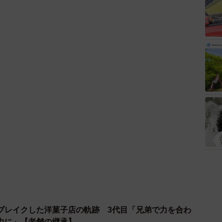
ブレイクした洋菓子店の軌跡 3代目「兄弟で力を合わ
力に」【老舗の継承】