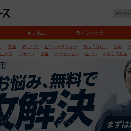
もふもふ
ライフハック
い
家族
気になる
ビフォーアフター
買ってみたい
夫婦
生きる
スポーツ
災害
ファッション
住まい
おもしろ動画