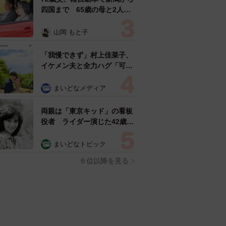
四国まで 65歳の母と2人で
3泊4日の旅 パーキングの休
憩まで分刻み… 「大学生で
山岡 もと子
も組まねえよ！」
「我慢できず」村上佳菜子、
イケメン夫と全力ハグ「可愛
いふたり」「素敵なご夫婦」
まいどなメディア
両親は「東京キッド」の看板
役者 ライダー演じた42歳元
俳優が再婚妻との「ウエディ
ングフォト」計画を明言
まいどなトピック
「センスあるカメラマン求
６位以降を見る
む」