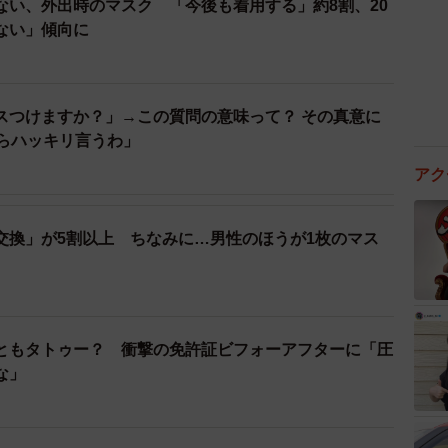
ない、外出時のマスク 「今後も着用する」約8割、20
ない」傾向に
スつけますか？」→この質問の意味って？ その真意に
からハッキリ言うわ」
アク
交換」が5割以上 ちなみに…男性のほうが1枚のマス
ともタトゥー？ 衝撃の免許証ビフォーアフターに「圧
な」