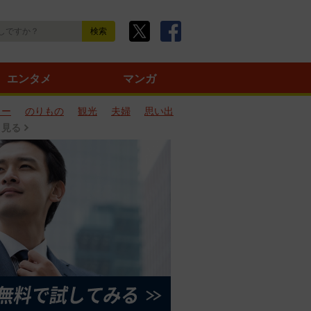
エンタメ
マンガ
ター
のりもの
観光
夫婦
思い出
と見る