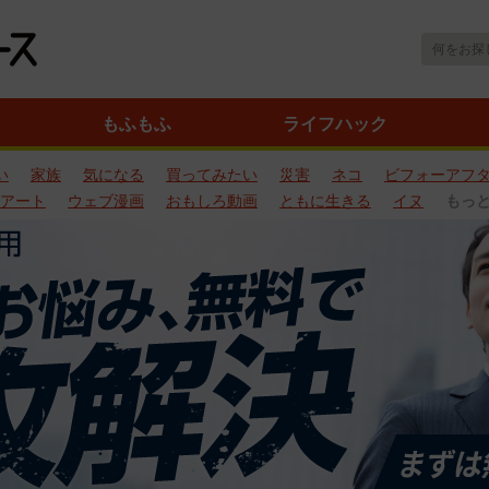
もふもふ
ライフハック
い
家族
気になる
買ってみたい
災害
ネコ
ビフォーアフ
アート
ウェブ漫画
おもしろ動画
ともに生きる
イヌ
もっ