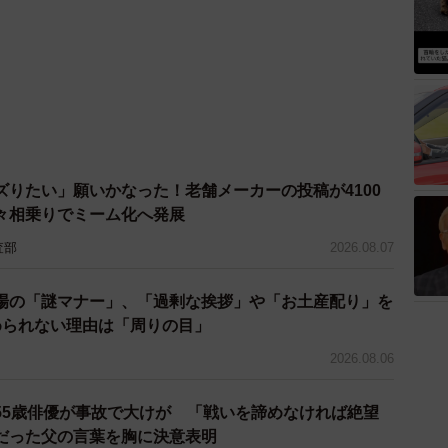
ズりたい」願いかなった！老舗メーカーの投稿が4100
々相乗りでミーム化へ発展
査部
2026.08.07
場の「謎マナー」、「過剰な挨拶」や「お土産配り」を
められない理由は「周りの目」
2026.08.06
55歳俳優が事故で大けが 「戦いを諦めなければ絶望
だった父の言葉を胸に決意表明