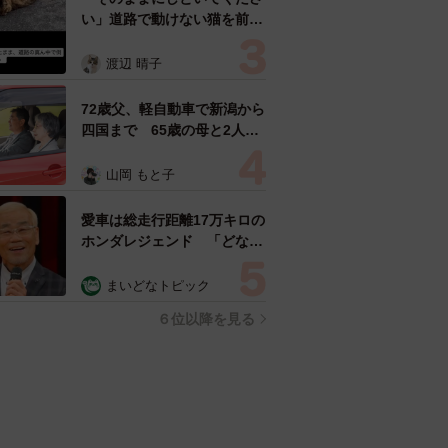
い」道路で動けない猫を前に
返された一言… 懸命に生き
ようとした4日間 「命の重
渡辺 晴子
さはみんな同じ」保護団体代
表の訴え
72歳父、軽自動車で新潟から
四国まで 65歳の母と2人で
3泊4日の旅 パーキングの休
憩まで分刻み… 「大学生で
山岡 もと子
も組まねえよ！」
愛車は総走行距離17万キロの
ホンダレジェンド 「どなた
か欲しい方が居たら」 大御
所漫才師が譲渡の意向
まいどなトピック
６位以降を見る