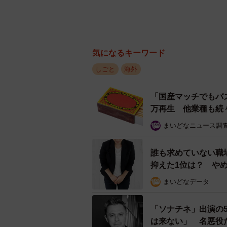
気になるキーワード
しごと
海外
「国産マッチでもバ
万再生 他業種も続
まいどなニュース調
誰も求めていない職
抑えた1位は？ や
まいどなデータ
「ソナチネ」出演の
は来ない」 名悪役