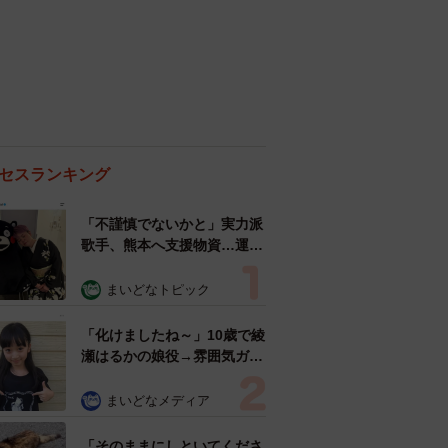
セスランキング
「不謹慎でないかと」実力派
歌手、熊本へ支援物資…運搬
トラックの車体デザインにた
めらい 「痛いほど伝わる」
まいどなトピック
「行動され立派」
「化けましたね～」10歳で綾
瀬はるかの娘役→雰囲気ガラ
リの18歳に成長 「メイクで
雰囲気が」「宝塚に入れそ
まいどなメディア
う」
「そのままにしといてくださ