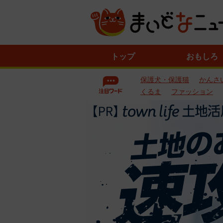
ニ
トップ
おもしろ
ュ
ー
保護犬・保護猫
かんさ
ス
一
くるま
ファッション
覧