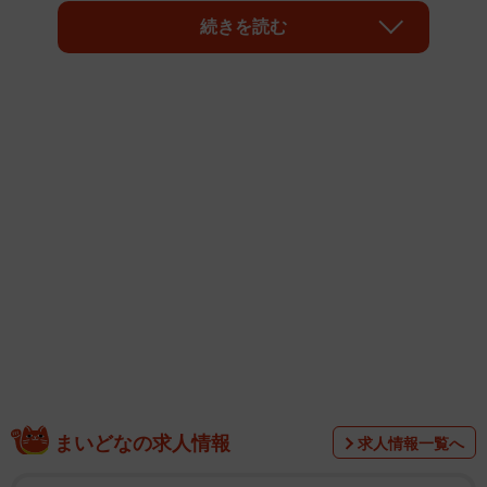
最新データをもとに、「世界で最も知的な国々」ランキン
続きを読む
グを発表。日本は2位にランクインしました。
Wiqtcom Inc.は世界各地でIQテストを実施しているフィンラ
ンドの企業です。2019年から100カ国以上の人々のIQを測
まいどなの求人情報
求人情報一覧へ
定し、平均IQが高い国々をランキング形式で発表していま