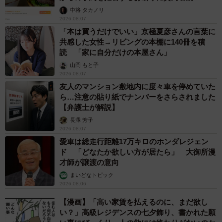
中将 タカノリ
2026.08.07
「本は買うだけでいい」京極夏彦さんの言葉に
共感した女性→リビングの本棚に140冊を積
読 「家に自分だけの本屋さん」
山岡 もと子
2026.08.07
友人のマンション敷地内に度々車を停めていた
ら…注意の貼り紙でナンバーをさらされました
【弁護士が解説】
長澤 芳子
2026.08.07
愛車は総走行距離17万キロのホンダレジェン
ド 「どなたか欲しい方が居たら」 大御所漫
才師が譲渡の意向
まいどなトピック
2026.08.06
【漫画】「高い家賃を払えるのに、まだ欲し
い？」高級レジデンスの七夕飾り、書かれた願