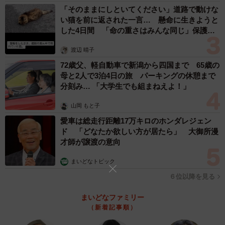
「そのままにしといてください」道路で動けな
い猫を前に返された一言… 懸命に生きようと
した4日間 「命の重さはみんな同じ」保護団
体代表の訴え
渡辺 晴子
72歳父、軽自動車で新潟から四国まで 65歳の
母と2人で3泊4日の旅 パーキングの休憩まで
分刻み… 「大学生でも組まねえよ！」
山岡 もと子
愛車は総走行距離17万キロのホンダレジェン
ド 「どなたか欲しい方が居たら」 大御所漫
才師が譲渡の意向
まいどなトピック
６位以降を見る
まいどなファミリー
（新着記事順）