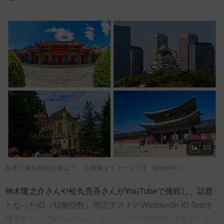
1/3
世界で最も知的な国は？ ※画像はイメージです（photoAC）
神木隆之介さんや松丸亮吾さんがYouTubeで挑戦し、話題
となったIQ（知能指数）測定テストのWorldwide IQ Testを
運営する「Wiqtcom Inc.」は、このほど2022年に集計した