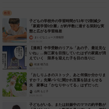
教育
子どもの学校外の学習時間が11年で2割減少
「家庭学習0分層」が約半数に達する深刻な実
態と広がる学習格差
まいどなニュース情報部
2026.08.06
3/3
【漫画】中学受験のリアル「あの子、最近見な
いね」…御三家を目指していたはずの家庭が消
日本と世界（グラフを用いた比較）（提供画像）
えていく 限界を迎えた子を目の当りに
松波 穂乃圭
同社は日本について「技術力の高さで世界に知られてお
2026.08.05
り、特にエレクトロニクス、自動車製造、製薬などの分野
「おしりふきのストック、あと何個か分かりま
すか？」先輩パパに聞かれ言葉を詰まらせる
で世界をリードする企業が数多く存在します。また日本は
夫 家事は「かなりやってる」はずだった
優れた教育システムを有しており、識字率が非常に高く、
山岡 もと子
数学と科学の分野では常に世界トップクラスの成績を収め
2026.08.05
ています」と説明。そういった特徴が「今回日本に住む
子どもがいる、または妊娠中のママの約半数が
人々のIQスコアによっても裏付けられた」とも説明してい