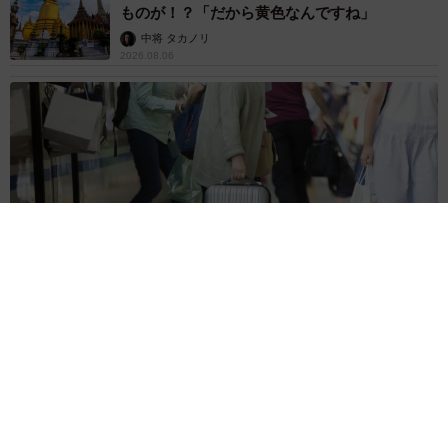
ものが！？「だから黄色なんですね」
中将 タカノリ
2026.08.06
【物価高が直撃】お盆帰省「予定なし」が約半数 新幹線・高
速バスの「使い分け」が鮮明に
まいどなニュース情報部
2026.08.06
83歳父が骨折で入院 ３カ月の病院生活があま