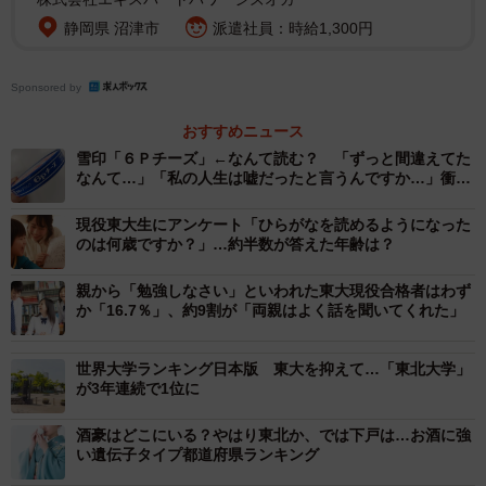
「韓国」（平均IQ：111.36）という結果になりました。
静岡県 沼津市
派遣社員：時給1,300円
なお、同社によると台湾は受験者数が少ないため、スコア
Sponsored by
の信頼性が高くなく「データの結果にある種の歪みが生じ
おすすめニュース
やすい状態」だといいます、一方で日本は多くの人がテス
雪印「６Ｐチーズ」←なんて読む？ 「ずっと間違えてた
トを受けて正確なデータが得られているといい、「日本の
なんて…」「私の人生は嘘だったと言うんですか…」衝撃
広がる
集計結果は説得力の高いものである可能性が高い」と説明
現役東大生にアンケート「ひらがなを読めるようになった
しています。また、データをグラフを用いて比較すると、
のは何歳ですか？」…約半数が答えた年齢は？
日本のIQ平均点は世界の平均点よりも高く、標準偏差が小
親から「勉強しなさい」といわれた東大現役合格者はわず
さくなっていることが分かったといいます。また、日本人
か「16.7％」、約9割が「両親はよく話を聞いてくれた」
は問題解決や意思決定に非常にたけているというデータも
確認されたといいます。
世界大学ランキング日本版 東大を抑えて…「東北大学」
が3年連続で1位に
酒豪はどこにいる？やはり東北か、では下戸は…お酒に強
い遺伝子タイプ都道府県ランキング