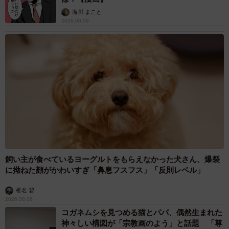
海川 まこと
2026.08.06
飼い主が食べているヨーグルトをもらえなかった犬さん、爆裂
に拗ねた顔がかわいすぎ「鼻息フスフス」「反則レベル」
椎名 碧
2026.08.06
コガネムシを見つめる猫とパパ、偶然生まれた
神々しい構図が「宗教画のよう」と話題 「尊