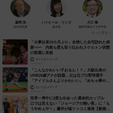
森岡 浩
ハイヒール・リンゴ
大江 篤
姓氏研究家
漫才師
園田学園女子大学学長
もっと見る
「火事以来10カ月ぶり」全焼した自宅訪れた林
家ぺー 内装も壁も取り払われスケルトン状態
の部屋に呆然
まいどなトピック
2026.08.07
「こんなかわいい子おるん！？」大阪出身の
UHB26歳アナが話題…父は元プロ野球選手
「アイドルさんよりかわいい」「めちゃ爽や
か」
まいどなメディア
2026.08.07
世界一周中に3度も出会った運命的カップル
口では言えない「ジョージアの熱い夜」に「も
うやめぇや！」藤井が猛ツッコミ連発【新婚さ