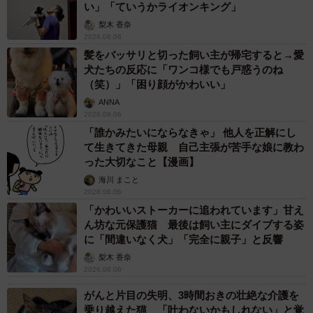
い」「ていうかライオンキング」
梨木 香奈
2026.08.06
髪をバッサリと切った飼い主が帰宅すると→愛
犬たちの反応に「ワンコ様でも戸惑うのね
（笑）」「困り顔がかわいい」
ANNA
2026.08.06
「誰かみたいにならなきゃ」 他人を正解にし
て生きてきた母親 自己主張が苦手な娘に教わ
った大切なこと【漫画】
海川 まこと
2026.08.06
「かわいいストーカーに追われています」甘え
ん坊な元保護猫 最後は飼い主にダイブする姿
に「間違いなく犬」「完全に親子」と反響
梨木 香奈
2026.08.06
がんと片目の失明、3時間おきの壮絶な介護を
乗り越えた猫 「叶わないかもしれない」と覚