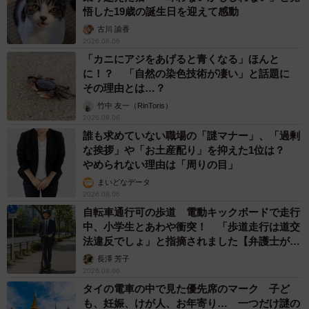
悟した19歳の誕生日を迎えて感動
古川 諭香
2026.08.06
「カニにアジをあげると青くなる」ほんと
に！？ 「自然の染色技術が凄い」と話題に
その理由とは…？
竹中 友一（RinToris）
2026.08.06
誰も求めていない職場の「謎マナー」、「過剰
な挨拶」や「お土産配り」を抑えた1位は？
やめられない理由は「周りの目」
まいどなデータ
2026.08.06
自転車通行可の歩道 電動キックボードで走行
中、小学生とあわや衝突！ 「歩道走行は道交
法違反でしょ」と指摘されました【弁護士が解
説】
長澤 芳子
2026.08.06
タイの電車の中で見た優先席のマーク 子ど
も、妊娠、けが人、お年寄り… 一つだけ謎の