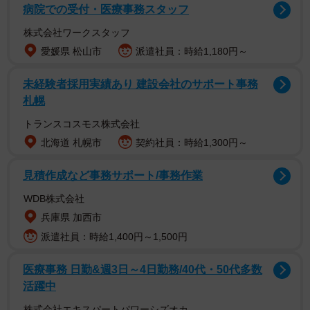
す。
病院での受付・医療事務スタッフ
株式会社ワークスタッフ
愛媛県 松山市
派遣社員：時給1,180円～
未経験者採用実績あり 建設会社のサポート事務
札幌
トランスコスモス株式会社
北海道 札幌市
契約社員：時給1,300円～
見積作成など事務サポート/事務作業
WDB株式会社
2/3
兵庫県 加西市
派遣社員：時給1,400円～1,500円
【Worldwide IQ Test】2022年の最新データ（提供画像）
それによると世界で最も知能の高い国は「台湾」（平均
医療事務 日勤&週3日～4日勤務/40代・50代多数
活躍中
IQ：116.07）でした。次いで2位「日本」（平均IQ：
112.69）、3位「ハンガリー」（平均IQ：111.42）、4位
株式会社エキスパートパワーシズオカ