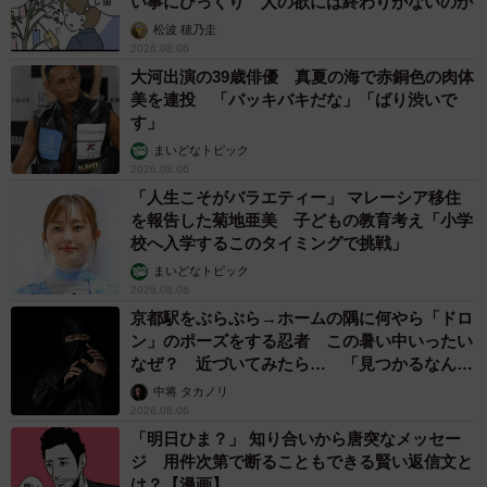
い事にびっくり 人の欲には終わりがないのか
松波 穂乃圭
2026.08.06
大河出演の39歳俳優 真夏の海で赤銅色の肉体
美を連投 「バッキバキだな」「ばり渋いで
す」
まいどなトピック
2026.08.06
「人生こそがバラエティー」 マレーシア移住
を報告した菊地亜美 子どもの教育考え「小学
校へ入学するこのタイミングで挑戦」
まいどなトピック
2026.08.06
京都駅をぶらぶら→ホームの隅に何やら「ドロ
ン」のポーズをする忍者 この暑い中いったい
なぜ？ 近づいてみたら… 「見つかるなんて
未熟」
中将 タカノリ
2026.08.06
「明日ひま？」 知り合いから唐突なメッセー
ジ 用件次第で断ることもできる賢い返信文と
は？【漫画】