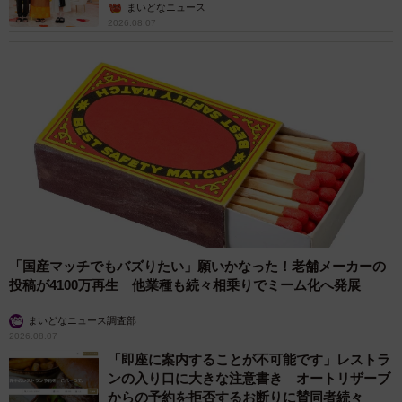
ん】
まいどなニュース
2026.08.07
「国産マッチでもバズりたい」願いかなった！老舗メーカーの
投稿が4100万再生 他業種も続々相乗りでミーム化へ発展
まいどなニュース調査部
2026.08.07
「即座に案内することが不可能です」レストラ
ンの入り口に大きな注意書き オートリザーブ
からの予約を拒否するお断りに賛同者続々