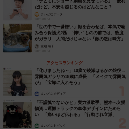
「子どもにショート動画を見せている」…便利
だけど、不安を感じるのはどんなこと？
ます。
まいどなデータ
2026.08.04
「世の中で一番嫌い」顔を合わせば、本気で噛
み合う保護犬2匹 “怖い”ものの前では、態度
がガラリ…人間だけじゃない「敵の敵は味方」
渡辺 晴子
2026.08.04
アクセスランキング
「化けましたね～」10歳で綾瀬はるかの娘役→
雰囲気ガラリの18歳に成長 「メイクで雰囲気
が」「宝塚に入れそう」
まいどなメディア
「不謹慎でないかと」実力派歌手、熊本へ支援
物資…運搬トラックの車体デザインにためら
い 「痛いほど伝わる」「行動され立派」
まいどなトピック