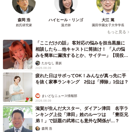
しています。でも、テストで点を取るためのアドバイスや
今後の進路についてサポートしてくれる塾に行きたいとい
森岡 浩
ハイヒール・リンゴ
大江 篤
う気持ちがあることも長男本人から聞いていました。自分
姓氏研究家
漫才師
園田学園女子大学学長
もっと見る
が進言した時は弟の通塾を決めなかったのに、自分が塾に
行きたいと話している時に自分はダメで弟は行かせるの？
「ここだけの話」 客対応の悩みを担当黒服に
相談したら…他キャストに筒抜け！ 「人の悩
と。そういう怒りもあったと思います」。
みを簡単に漏洩するとか、サイテー」【現役キ
ャストに取材】
たかなし 亜妖
その後、長男に説明を重ね、理解を得たことを報告。投稿
2026.08.09
へのさまざまなアドバイスに感謝の意を述べ、「冬期講習
疲れた日はサボってOK！みんなが真っ先に手
を無料で受けられる塾に申し込みをして、塾の先生に今後
を抜く家事ランキング 2位は「掃除」1位は？
のことも相談いたしました。進路に対して方向性も見えて
まいどなニュース情報部
きたようです」。
2026.08.09
滋賀が生んだ大スター、ダイアン津田 名字ラ
また、兄が弟に勉強を教えればいいのではないか？という
ンキング上位「津田」姓のルーツは 「豊臣兄
弟！」で話題の武将にも意外な関係が…？
リプライが多かったことに触れ、「既に家庭内ではその方
森岡 浩
法を採用していたのですが、まぁ、家族に言われると受け