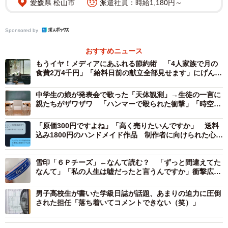
愛媛県 松山市
派遣社員：時給1,180円～
「出せるものなら我が子のためならどうにかしてあげたい
のが親心…でも捻出しようにも税金で取られまくって手元
Sponsored by
に残るお金も子供がいればあれにこれに出て行くし物価
おすすめニュース
高。50年前とは話にならんレベルの差」
もうイヤ！メディアにあふれる節約術 「4人家族で月の
「子供が大きくなるにつれ教育費は増大。少子化対策は教
食費2万4千円」「給料日前の献立全部見せます」にげんな
育費重視にして欲しい」
りする
中学生の娘が発表会で歌った「天体観測」→生徒の一言に
という共感や
親たちがザワザワ 「ハンマーで殴られた衝撃」「時空が
「息子さん1人で黙々とやってるからこそ不安なんでしょう
歪んでますかっ！？」
ね」
「原価300円ですよね」「高く売りたいんですか」 送料
込み1800円のハンドメイド作品 制作者に向けられた心な
と長男に寄り添う声などが多く寄せられました。
い言葉
雪印「６Ｐチーズ」←なんて読む？ 「ずっと間違えてた
また、金をかけずに勉強を…という声もあり、
なんて」「私の人生は嘘だったと言うんですか」衝撃広が
「教科書はもちろん、無料で見られるYoutube学習系動画だ
る
ってあるんだし… 有料でも塾に比べればタダ同然の教材…
男子高校生が書いた学級日誌が話題、あまりの迫力に圧倒
された担任「落ち着いてコメントできない（笑）」
探せば良いのはたくさんあるよ 金をかければ良いってもの
でもない」