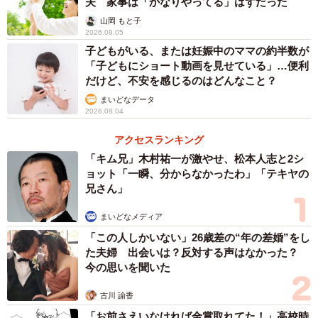
夫 家事は「かなりやってる」はずだった
する長男の高校無償化も所得制限で対象外になります」と
山岡 もと子
ひなままさん。年収が上がると、税負担が重くなる上、子
2026.08.05
育て支援が打ち切られることに“働き罰”“子育て罰”を感じる
子どもがいる、または妊娠中のママの約半数が
「子どもにショート動画を見せている」…便利
ようになり、約1年前から子どもの支援に関する所得制限撤
だけど、不安を感じるのはどんなこと？
廃を発信し続けてきました。
まいどなデータ
2026.08.04
そんな状況で勃発した通塾問題。職の選択肢が増えるの
アクセスランキング
で、大学進学をサポートしたいと考えていますが、「大学
「キム兄」木村祐一が激やせ、松本人志と2シ
の進学費用は桁が違います。けれども、大学の奨学金は所
ョット「一瞬、分からなかったわ」「テキヤの
得制限によって借りることができないことが発覚しまし
兄さん」
た。となると、家計を切り詰めなくてはいけない状況が続
まいどなメディア
きます。でも、長男はもっと上を目指したいと塾での勉強
「この人しかいない」26歳差の“年の差婚”をし
を希望していて…。その思いに応えられないことに不甲斐
た夫婦 出会いは？反対する声はなかった？
なさを感じました。同時に、子育て世代のみ過度な平等を
今の思いを聞いた
求められ、子育て支援の拡充をせず、子育て世代間だけで
古川 諭香
支援の付け回しをしている制度の歪みを知って欲しくて」
「お前さえいなければ金賞取れてた！」高校時