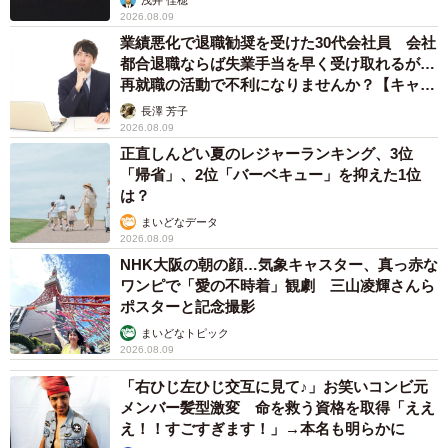
を願っています」
2026.08.09
業績悪化で退職勧奨を受けた30代会社員 会社
■ひなままさん Twitter @
hahihiphga
都合退職ならば失業手当を早く受け取れるが…
再就職の活動で不利になりませんか？【キャリ
アカウンセラーが解説】
長澤 芳子
2026.08.09
正直しんどい夏のレジャーランキング、3位
「帰省」、2位「バーベキュー」を抑えた1位
は？
まいどなデータ
2026.08.09
NHK大阪の朝の顔…気象キャスター、真っ赤な
ワンピで「愛の不時着」観劇 三山凌輝さんら
ポスターと記念撮影
まいどなトピック
2026.08.09
「右ひじ左ひじ交互に見て♪」お笑いコンビ元
メンバー髪型激変 命を救う資格を取得「ええ
え！！すごすぎます！」→本名も明らかに