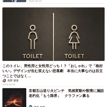
2026.08.09
入れないんですよね。喧嘩になるし、甘えも出る。小6では
習わない方法での解き方を教えると、小学校でダメだと言
われることもありました。そういったことを踏まえて、や
はり第三者のプロの指導を仰いだ方が良いと考えたので
す」と説明。
岸田総理は年頭会見で異次元の少子化対策への挑戦を表明
しましたが、その全容がわかるのはこれから。
「子育て支援は貧困支援ではありません。また、物価や教
このトイレ、男性用と女性用どっち！？「おしゃれ」で「格好
育費が上がっている中で、年収1000万円＝高所得というマ
いい」デザインが生む笑えない悲喜劇 本当に大事なのは目立
つことではなく…
ークが変わらないことに日本の成長がないような気がして
高野 朋美
います。子育て支援に力を入れることは今後の日本の発展
2026.08.09
のためにも必須事項です。親の所得に関係なく、過ごしや
京都五山送り火ピンチ 気候変動や獣害に施設
老朽化「もう限界」 クラファン募る
すく学びやすい世の中になって欲しい。少子化に歯止めが
かかり、明るい未来が想像できるような制度に変わること
浅井 佳穂