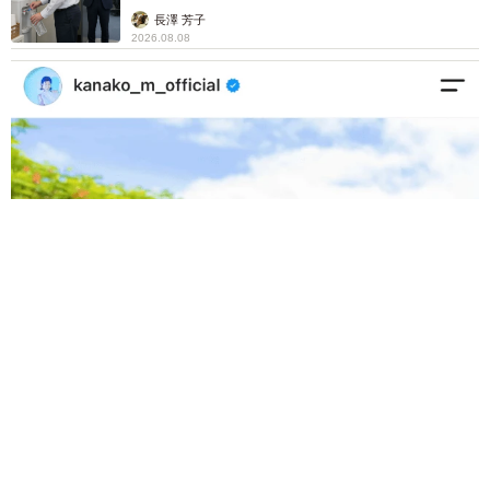
説】
長澤 芳子
2026.08.08
「我慢できず」村上佳菜子、イケメン夫と全力ハグ「可愛いふ
たり」「素敵なご夫婦」
まいどなメディア
2026.08.08
12歳の愛犬に変化 1歳息子の膝で甘える初め
て見せる姿に反響 これまで「見守る立場」だ