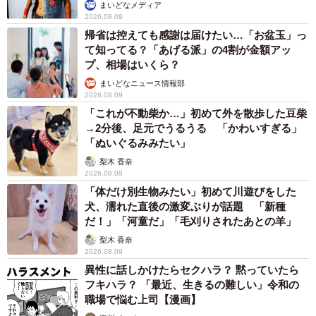
まいどなメディア
2026.08.09
帰省は控えても感謝は届けたい…「お盆玉」っ
て知ってる？「あげる派」の4割が金額アッ
プ、相場はいくら？
まいどなニュース情報部
2026.08.09
「これが不動柴か…」初めて外を散歩した豆柴
→2分後、足元でうるうる 「かわいすぎる」
「ぬいぐるみみたい」
梨木 香奈
2026.08.09
「体だけ別生物みたい」初めて川遊びをした
犬、濡れた直後の激変ぶりが話題 「新種
だ！」「河童だ」「毛刈りされたあとの羊」
梨木 香奈
2026.08.09
異性に話しかけたらセクハラ？ 黙っていたら
フキハラ？ 「最近、生きるの難しい」令和の
職場で悩む上司【漫画】