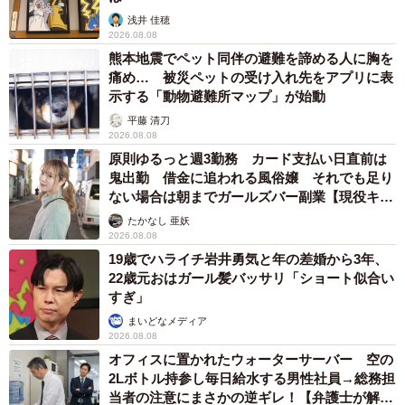
浅井 佳穂
2026.08.08
熊本地震でペット同伴の避難を諦める人に胸を
痛め… 被災ペットの受け入れ先をアプリに表
示する「動物避難所マップ」が始動
平藤 清刀
2026.08.08
原則ゆるっと週3勤務 カード支払い日直前は
鬼出勤 借金に追われる風俗嬢 それでも足り
ない場合は朝までガールズバー副業【現役キャ
ストに取材】
たかなし 亜妖
2026.08.08
19歳でハライチ岩井勇気と年の差婚から3年、
22歳元おはガール髪バッサリ「ショート似合い
すぎ」
まいどなメディア
2026.08.08
オフィスに置かれたウォーターサーバー 空の
2Lボトル持参し毎日給水する男性社員→総務担
当者の注意にまさかの逆ギレ！【弁護士が解