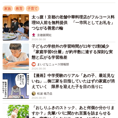
「カフェなどの場所を借りて、大学生などが塾に通えない
家族
教育
子育て
子供たちに無償で勉強を教えている団体が増えてきていま
太っ腹！京都の老舗中華料理店がフルコース料
す。地域の団体を探してみては？」
理50人前を無料提供 「一市民としてお礼を」
など自習を中心に据える学習方法の提案や自主学習のメリ
つながる善意の輪
ットを挙げる人も。ただ、無償のSNSでの発信に関して
京都新聞社
2026.08.08
は、ミスなどがあることも否めませんし、地域によってサ
子どもの学校外の学習時間が11年で2割減少
ポート体制が整っているかどうかは千差万別ということも
「家庭学習0分層」が約半数に達する深刻な実
忘れてはいけません。
態と広がる学習格差
まいどなニュース情報部
さまざまな意見が飛び交った投稿について、ひなままさん
2026.08.06
【漫画】中学受験のリアル「あの子、最近見な
に取材しました。
いね」…御三家を目指していたはずの家庭が消
えていく 限界を迎えた子を目の当りに
「成績を上げるため塾へ行きたい」と願う長男の
松波 穂乃圭
希望に応えられない…
2026.08.05
「16歳未満の年少扶養控除は児童手当拡充のために廃止さ
「おしりふきのストック、あと何個か分かりま
すか？」先輩パパに聞かれ言葉を詰まらせる
れたにも関わらず所得制限が付きました。また、今春進学