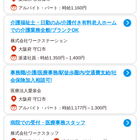
アルバイト・パート：時給1,160円
介護福祉士・日勤のみ/介護付き有料老人ホーム
での介護業務全般/ブランクOK
株式会社ワークステーション
大阪府 守口市
派遣社員：時給1,350円～1,400円
子育て世帯への所得制限で、学びの機会を奪われている子
どもたちがいます。ひなままさん（@hahihiphga）も、そ
事務職/介護/医療事務/駅徒歩圏内/交通費支給/社
のような現実に直面し、苦しんでいる母親。中学生の長
会保険加入相談可!
男、小学生の次男ふたり同時の通塾は家計的に厳しいこと
医療法人愛泉会
をツイッターで吐露した思いについて話を聞きました。
大阪府 守口市
アルバイト・パート：時給1,177円～1,300円
次男の通塾を優先し、長男の通塾を断念させるしかないこ
とにやるせなさをにじませた投稿には
病院での受付・医療事務スタッフ
「わかりすぎて辛い どの子も愛しい存在で、それぞれ塾な
株式会社ワークスタッフ
り習い事なり支えてあげたい」