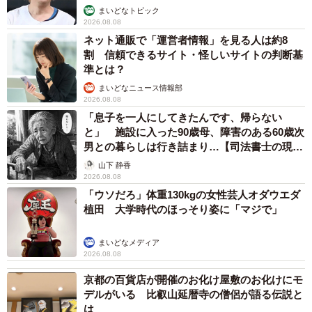
まいどなトピック
2026.08.08
ネット通販で「運営者情報」を見る人は約8
割 信頼できるサイト・怪しいサイトの判断基
準とは？
まいどなニュース情報部
2026.08.08
「息子を一人にしてきたんです、帰らない
と」 施設に入った90歳母、障害のある60歳次
男との暮らしは行き詰まり…【司法書士の現場
から】
山下 静香
2026.08.08
「ウソだろ」体重130kgの女性芸人オダウエダ
植田 大学時代のほっそり姿に「マジで」
まいどなメディア
2026.08.08
京都の百貨店が開催のお化け屋敷のお化けにモ
デルがいる 比叡山延暦寺の僧侶が語る伝説と
は