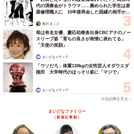
とツイートの理由を話します。
代の演奏会がトラウマ……責められた学生は楽
器修理職人に 10年後再会した因縁の相手から
思わぬ申し出【漫画】
現在、中学3年生の長男は私立の中高一貫校に在籍。「公立
海川 まこと
中進学での通塾＆クラブチームでのスポーツ活動と私立中
母は有名女優、慶応幼稚舎出身CBCアナのノー
高一貫校での勉強＆部活を天秤にかけたところ、後者の方
スリーブ姿「育ちの良さが表情に表れてる」
がコスパが良いという考えに至ったから」だそう。
「天使の笑顔」
まいどなメディア
小学6年生の次男も兄と同じ学校への進学を希望していま
「ウソだろ」体重130kgの女性芸人オダウエダ
す。しかし、勉強に向き合う姿勢が甘い様子で、長男が母
植田 大学時代のほっそり姿に「マジで」
であるひなままさんに「塾でサポートを受けた方がいい
よ」と働きかけていたことも。その際は、通塾にお金がか
まいどなメディア
かるため踏ん切りがつかなかったものの、小学校の勉強で
６位以降を見る
の取りこぼしが多いことが発覚。それを解消し、中学で幸
先の良いスタートを切れるように次男の通塾を決めたとこ
まいどなファミリー
（新着記事順）
ろ、冒頭のツイートの諍いとなりました。
「塾代も込みでの私立進学だということは長男本人も理解