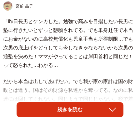
宮前 晶子
「昨日長男とケンカした。勉強で高みを目指したい長男に
塾に行きたいとずっと懇願されてる。でも単身赴任で本当
にお金がないのに高校無償化も児童手当も所得制限…でも
次男の底上げをどうしても今しなきゃならないから次男の
通塾を決めた！ママがやってることは岸田首相と同じだ！
って怒られた…わかる…
だから本当は出してあげたい。でも我が家の家計は国の財
政とは違う。国はその財源を私達から奪ってる。なのに私
達には回してくれない。同じようで同じじゃない。税で差
を設けてるのだから支援は一律にしてくれ！お願いだから
続きを読む
やる気のある子にもお金をかけさせてくれ！」