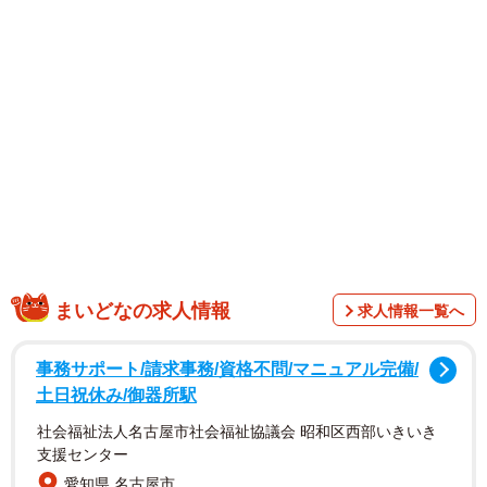
1/1
まいどなの求人情報
求人情報一覧へ
弟は行けるのに中学生の兄は行けない…所得制限で切迫する家計。写真
はイメージです（tkyszk/stock.adobe.com）
事務サポート/請求事務/資格不問/マニュアル完備/
土日祝休み/御器所駅
社会福祉法人名古屋市社会福祉協議会 昭和区西部いきいき
支援センター
愛知県 名古屋市