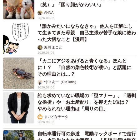
（笑）」「困り顔がかわいい」
ANNA
2026.08.06
「誰かみたいにならなきゃ」 他人を正解にし
て生きてきた母親 自己主張が苦手な娘に教わ
った大切なこと【漫画】
海川 まこと
2026.08.06
「カニにアジをあげると青くなる」ほんと
に！？ 「自然の染色技術が凄い」と話題に
その理由とは…？
竹中 友一（RinToris）
2026.08.06
誰も求めていない職場の「謎マナー」、「過剰
な挨拶」や「お土産配り」を抑えた1位は？
やめられない理由は「周りの目」
まいどなデータ
2026.08.06
自転車通行可の歩道 電動キックボードで走行