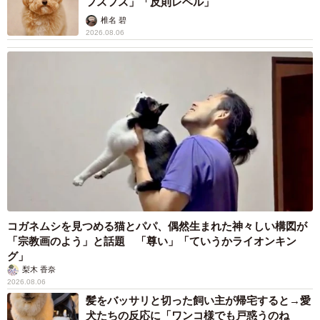
フスフス」「反則レベル」
椎名 碧
2026.08.06
コガネムシを見つめる猫とパパ、偶然生まれた神々しい構図が
「宗教画のよう」と話題 「尊い」「ていうかライオンキン
グ」
梨木 香奈
2026.08.06
髪をバッサリと切った飼い主が帰宅すると→愛
犬たちの反応に「ワンコ様でも戸惑うのね