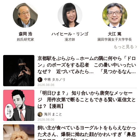
森岡 浩
ハイヒール・リンゴ
大江 篤
姓氏研究家
漫才師
園田学園女子大学学長
もっと見る
京都駅をぶらぶら→ホームの隅に何やら「ドロ
ン」のポーズをする忍者 この暑い中いったい
なぜ？ 近づいてみたら… 「見つかるなんて
未熟」
中将 タカノリ
2026.08.06
「明日ひま？」 知り合いから唐突なメッセー
ジ 用件次第で断ることもできる賢い返信文と
は？【漫画】
海川 まこと
2026.08.06
飼い主が食べているヨーグルトをもらえなかっ
た犬さん、爆裂に拗ねた顔がかわいすぎ「鼻息