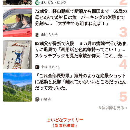
まいどなトピック
72歳父、軽自動車で新潟から四国まで 65歳の
母と2人で3泊4日の旅 パーキングの休憩まで
分刻み… 「大学生でも組まねえよ！」
山岡 もと子
83歳父が骨折で入院 ３カ月の病院生活があま
りに退屈で「画用紙と色鉛筆持ってこい！」→
スケッチブックを見た家族が仰天「これ、売れ
ますよ…」
中将 タカノリ
「これ全部長野県」海外のような絶景ショット
に感動と反響「離れてからいいところだったん
だって気づいた」
行橋 友
６位以降を見る
まいどなファミリー
（新着記事順）