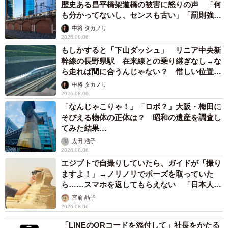
歴史ある昌平橋架道橋の被害に怒りの声 「何
も分かってないし、センスも古い」「罰則強化
して」
中将 タカノリ
2026.08.06
もしかすると「下山ダッシュ」 リニア中央新
幹線の長野県駅 在来線との乗り継ぎなし→な
ら走れば間に合うんじゃない？ 惜しい位置関
係が反響
中将 タカノリ
2026.08.06
「なんじゃこりゃ！」「ロボ？」大阪・梅田に
そびえる物体の正体は？ 昭和の遺産を調査し
てみた結果…
太田 浩子
2026.08.06
エジプトで自撮りしていたら、ガイドが「撮り
ますよ！」→ノリノリでポーズを取っていた
ら……スマホを返してもらえない 「日本人は
カモ代表かも」「私は6時間で3万円払った」
宮前 晶子
2026.08.06
「LINEのQRコードを添付して」社長をかたる