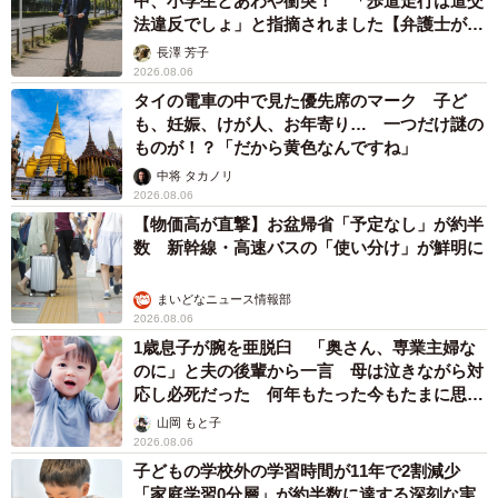
中、小学生とあわや衝突！ 「歩道走行は道交
法違反でしょ」と指摘されました【弁護士が解
説】
長澤 芳子
2026.08.06
タイの電車の中で見た優先席のマーク 子ど
も、妊娠、けが人、お年寄り… 一つだけ謎の
ものが！？「だから黄色なんですね」
中将 タカノリ
2026.08.06
【物価高が直撃】お盆帰省「予定なし」が約半
数 新幹線・高速バスの「使い分け」が鮮明に
まいどなニュース情報部
2026.08.06
1歳息子が腕を亜脱臼 「奥さん、専業主婦な
のに」と夫の後輩から一言 母は泣きながら対
応し必死だった 何年もたった今もたまに思い
出し…
山岡 もと子
2026.08.06
子どもの学校外の学習時間が11年で2割減少
「家庭学習0分層」が約半数に達する深刻な実