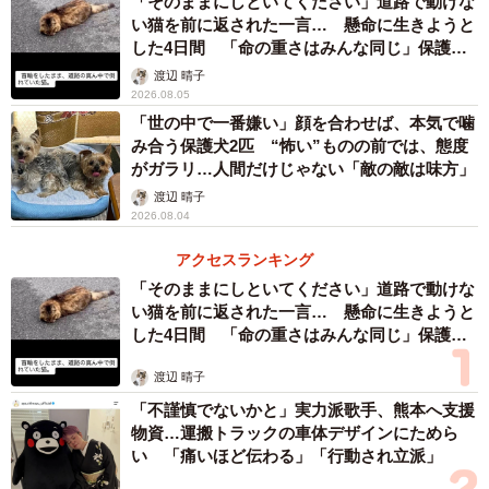
「そのままにしといてください」道路で動けな
い猫を前に返された一言… 懸命に生きようと
した4日間 「命の重さはみんな同じ」保護団
体代表の訴え
渡辺 晴子
2026.08.05
「世の中で一番嫌い」顔を合わせば、本気で噛
み合う保護犬2匹 “怖い”ものの前では、態度
がガラリ…人間だけじゃない「敵の敵は味方」
渡辺 晴子
2026.08.04
アクセスランキング
「そのままにしといてください」道路で動けな
い猫を前に返された一言… 懸命に生きようと
した4日間 「命の重さはみんな同じ」保護団
体代表の訴え
渡辺 晴子
「不謹慎でないかと」実力派歌手、熊本へ支援
物資…運搬トラックの車体デザインにためら
い 「痛いほど伝わる」「行動され立派」