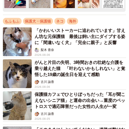
もふもふ
保護犬・保護猫
ネコ
海外
「かわいいストーカーに追われています」甘え
ん坊な元保護猫 最後は飼い主にダイブする姿
に「間違いなく犬」「完全に親子」と反響
梨木 香奈
2026.08.06
がんと片目の失明、3時間おきの壮絶な介護を
乗り越えた猫 「叶わないかもしれない」と覚
悟した19歳の誕生日を迎えて感動
古川 諭香
2026.08.06
保護猫カフェでひとりぼっちだった「耳が聞こ
えないシニア猫」と運命の出会い→重度のペッ
トロスで適応障害だった女性の人生が一変
古川 諭香
2026.08.05