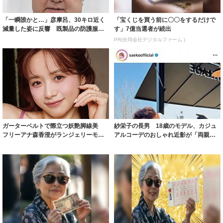
「一瞬誰かと…」彦摩呂、30キロ近く
「宝くじを買う前に〇〇をするだけで
減量した姿に反響 既製品の防護服が
す」7億当選者が続出
着られると...
PR(合同会社デジタルファーム )
ガーターベルトで際立つ妖艶脚線美
紗栄子の長男 18歳のモデル、カジュ
フリーアナ森香澄がランジェリーモデ
アルコーデのおしゃれ近影が「両親の
ルに ｢PE...
いいとこ取...