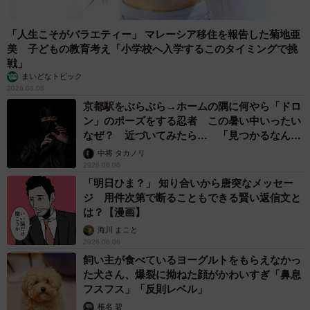
【物価高が直撃】お盆帰省「予定なし」が約半数 新幹線・高
速バスの「使い分け」が鮮明に
まいどなニュース情報部
2026.08.06
1歳息子が腕を亜脱臼 「奥さん、専業主婦な
のに」と夫の後輩から一言 母は泣きながら対
応し必死だった 何年もたった今もたまに思い
出し…
山岡 もと子
2026.08.06
子どもの学校外の学習時間が11年で2割減少
「家庭学習0分層」が約半数に達する深刻な実