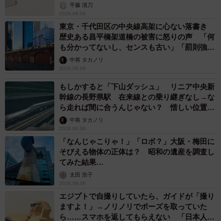
優岩下志麻さん、写真家のインスタに登場
まいどなメディア
2026.08.05
「ふざけてません…真剣です」京都の老舗和菓
子店 次はカブトムシの幼虫 職人が手がけた
ゲテモノ和菓子 見事な造形に「気持ち悪いく
らいリアル」
中将 タカノリ
2026.08.05
【漫画】中学受験のリアル「あの子、最近見な
いね」…御三家を目指していたはずの家庭が消
えていく 限界を迎えた子を目の当りに
松波 穂乃圭
2026.08.05
市販薬のオーバードーズ対策で改正薬機法が5
月に施行、かぜ薬を購入した人の約6割が「法
改正を認知」乱用防止の指定成分とは？
まいどなニュース情報部
2026.08.05
紗栄子の長男 18歳のモデル、カジュアルコー