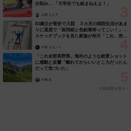
「保護主さんにそう言われて本当に嬉しくて、大切にしな
いとと、さらに身の引き締まる思いがしました」
ちくわちゃんとぽんずちゃんは数日間ケージ越しに対面し
たが、すぐに仲良くなった。
「ちくわは1ヶ月年下の妹を本当に可愛がってくれました。
「人生こそがバラエティー」 マレーシア移住を報告した菊地亜
ぽんずは何でもちくわの真似をするのが本当に可愛いんで
美 子どもの教育考え「小学校へ入学するこのタイミングで挑
す」
戦」
まいどなトピック
2026.08.06
ぽんずちゃんを迎えた後、Nさんはさらに2匹の猫を迎えた
京都駅をぶらぶら→ホームの隅に何やら「ドロ
が、ぽんずちゃんは面倒をよく見てくれる。ただ、実は4匹
ン」のポーズをする忍者 この暑い中いったい
なぜ？ 近づいてみたら… 「見つかるなんて
の中でも一番甘えん坊なんだという。
未熟」
中将 タカノリ
2026.08.06
「明日ひま？」 知り合いから唐突なメッセー
ジ 用件次第で断ることもできる賢い返信文と