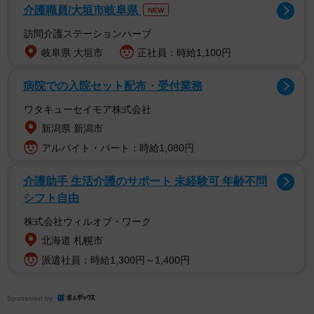
介護職員/大垣市岐阜県
NEW
訪問介護ステーションハーブ
岐阜県 大垣市
正社員：時給1,100円
病院での入院セット配布・受付業務
ワタキューセイモア株式会社
新潟県 新潟市
アルバイト・パート：時給1,080円
介護助手 生活介護のサポート 未経験可 年齢不問
シフト自由
ぽんずちゃん（2歳）は、関東地方の神社に捨てられていた
株式会社ウィルオブ・ワーク
のだが、2020年10月にボランティアに保護され、その後、
北海道 札幌市
保護団体が預かった。
派遣社員：時給1,300円～1,400円
埼玉県に住むNさんは、ちょうどその頃、2匹目の猫を探し
Sponsored by
ていた。Nさんはちくわちゃんという猫を保護して飼ってい