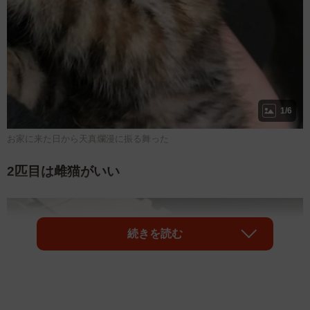
1/6
お家に来た日から天真爛漫に振る舞った
2匹目は雌猫がいい
続きを読む