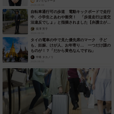
そびえる物体の正体は？ 昭和の遺産を調査し
てみた結果…
太田 浩子
2026.08.06
エジプトで自撮りしていたら、ガイドが「撮り
ますよ！」→ノリノリでポーズを取っていた
ら……スマホを返してもらえない 「日本人は
カモ代表かも」「私は6時間で3万円払った」
宮前 晶子
2026.08.06
「LINEのQRコードを添付して」社長をかたる
詐欺メール続々 社員を個人アカウントへ誘導
→最後は不正送金…求められる「だまされる前
提」の対策
井二 かける
2026.08.06
重みも歴史もズッシリ…出雲大社の日本最大級
「大しめ縄」が8年ぶり掛けかえ 伝統の「大
撚り合わせ」が28万回超再生「ほんとに圧巻」
まいどなニュース調査部
2026.08.06