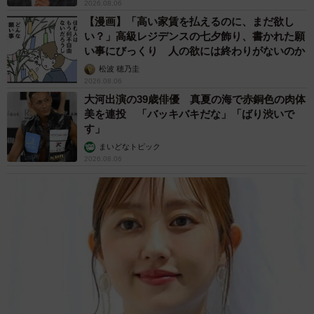
その理由とは…？
竹中 友一（RinToris）
2026.08.06
誰も求めていない職場の「謎マナー」、「過剰
な挨拶」や「お土産配り」を抑えた1位は？
やめられない理由は「周りの目」
まいどなデータ
2026.08.06
自転車通行可の歩道 電動キックボードで走行
中、小学生とあわや衝突！ 「歩道走行は道交
法違反でしょ」と指摘されました【弁護士が解
説】
6/6
長澤 芳子
2026.08.06
キリリとした表情のぽんずちゃん
タイの電車の中で見た優先席のマーク 子ど
も、妊娠、けが人、お年寄り… 一つだけ謎の
ものが！？「だから黄色なんですね」
中将 タカノリ
2026.08.06