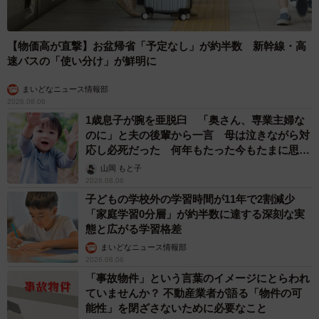
「これ全部長野県」海外のような絶景ショットに感動と反響
「離れてからいいところだったんだって気づいた」
行橋 友
2026.08.06
「ミステリーの女王」と呼ばれた作家の娘は
「2時間サスペンスの女王」 聞いていたのと
違う血液型に「私は誰の子なの？」【徹子の部
屋】
まいどなニュース
2026.08.06
「わぁ…姐さん…」「永遠にお美しい」 大女