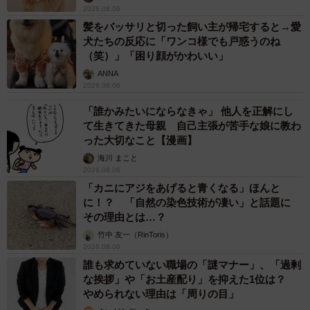
態と広がる学習格差
まいどなニュース情報部
2026.08.06
「事故物件」という言葉のイメージにとらわれ
ていませんか？ 不動産業者が語る「物件の可
能性」を閉ざさないために必要なこと
平藤 清刀
2026.08.06
東京・千代田区の中央線高架に心ない落書き
歴史ある昌平橋架道橋の被害に怒りの声 「何
も分かってないし、センスも古い」「罰則強化
して」
中将 タカノリ
2026.08.06
もしかすると「下山ダッシュ」 リニア中央新
幹線の長野県駅 在来線との乗り継ぎなし→な
ら走れば間に合うんじゃない？ 惜しい位置関
係が反響
中将 タカノリ
2026.08.06
「なんじゃこりゃ！」「ロボ？」大阪・梅田に