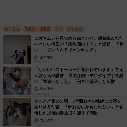
えないシニア猫」と運命の出会い→重度のペッ
Nさんは、里親募集のポスターをたまたま見て電話したが、
トロスで適応障害だった女性の人生が一変
既に里親が決まっていた。譲渡サイトで探すことも考えた
古川 諭香
が、近所の小さいショッピングモールで譲渡会が開催され
2026.08.05
ることを知り、初めて譲渡会に行ってみたという。しか
アクセスランキング
し、その日は男の子しかいなかった。諦めかけたが、譲渡
「不謹慎でないかと」実力派歌手、熊本へ支援
会に出ていない子がいると聞き、ウイルスチェックをして
物資…運搬トラックの車体デザインにためら
もらうことになった。ところが、その子は動物病院で男の
い 「痛いほど伝わる」「行動され立派」
子だということが判明した。
まいどなトピック
「そのままにしといてください」道路で動けな
すると、同じ保護主から「新たに女の子を保護しました」
い猫を前に返された一言… 懸命に生きようと
という連絡があった。ウイルスチェックの結果は陰性だっ
した4日間 「命の重さはみんな同じ」保護団
体代表の訴え
たが、とりもちみたいなネバネバしたものが身体に付いて
渡辺 晴子
いるということだった。
72歳父、軽自動車で新潟から四国まで 65歳の
母と2人で3泊4日の旅 パーキングの休憩まで
「写真も見ずに引き取ると言いました。見た目はどんな子
分刻み… 「大学生でも組まねえよ！」
でもよかったんです。だって、どんな子でも我が子は可愛
山岡 もと子