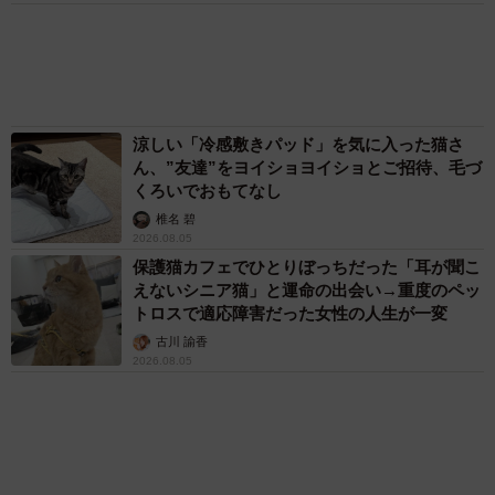
いですから」
83歳父が骨折で入院 ３カ月の病院生活があま
りに退屈で「画用紙と色鉛筆持ってこい！」→
猫は自分で里親を選ぶ
スケッチブックを見た家族が仰天「これ、売れ
ますよ…」
中将 タカノリ
「これ全部長野県」海外のような絶景ショット
に感動と反響「離れてからいいところだったん
だって気づいた」
行橋 友
６位以降を見る
まいどなファミリー
（新着記事順）
森岡 浩
ハイヒール・リンゴ
大江 篤