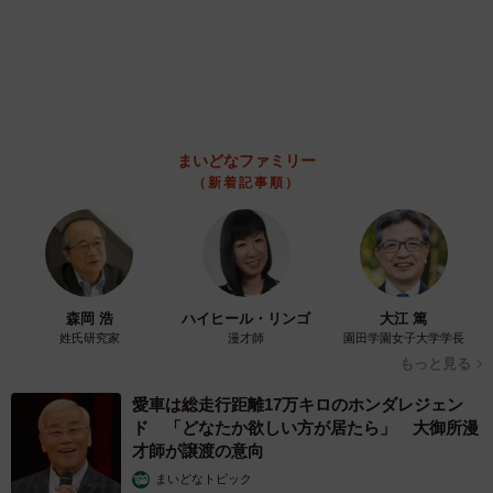
は？【漫画】
海川 まこと
2026.08.06
飼い主が食べているヨーグルトをもらえなかっ
た犬さん、爆裂に拗ねた顔がかわいすぎ「鼻息
フスフス」「反則レベル」
椎名 碧
2026.08.06
髪をバッサリと切った飼い主が帰宅すると→愛
犬たちの反応に「ワンコ様でも戸惑うのね
（笑）」「困り顔がかわいい」
5/6
ANNA
後から来たいなりちゃんとラブラブ
2026.08.06
「誰かみたいにならなきゃ」 他人を正解にし
て生きてきた母親 自己主張が苦手な娘に教わ
った大切なこと【漫画】
海川 まこと
2026.08.06
「カニにアジをあげると青くなる」ほんと
に！？ 「自然の染色技術が凄い」と話題に