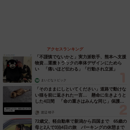
姓氏研究家
漫才師
園田学園女子大学学長
もっと見る
4/6
愛車は総走行距離17万キロのホンダレジェン
ド 「どなたか欲しい方が居たら」 大御所漫
レンジの取っ手に手を入れるのが好き
才師が譲渡の意向
まいどなトピック
保護されてから2日後、ぽんずちゃんはNさん宅にやってき
2026.08.06
た。Nさんはサラダオイルで身体についたベタベタしたもの
【漫画】「高い家賃を払えるのに、まだ欲し
を取り除いた。きれいにすると皮膚に炎症があることが分
い？」高級レジデンスの七夕飾り、書かれた願
い事にびっくり 人の欲には終わりがないのか
かり、すぐに動物病院に連れて行ったという。炎症は１週
松波 穂乃圭
間も経たないうちに治った。
2026.08.06
大河出演の39歳俳優 真夏の海で赤銅色の肉体
ぽんずちゃんは保護主のところでは大人しくしていたそう
美を連投 「バッキバキだな」「ばり渋いで
す」
だが、Nさんのところでは、初日から「遊んで」とよく鳴い
まいどなトピック
て、活発に振る舞った。そのことを聞いた保護主は驚き、
2026.08.06
「猫は自分で里親さんを選んでいると思う。自分で赤い糸
を見つけてくると感じることがある」と言った。