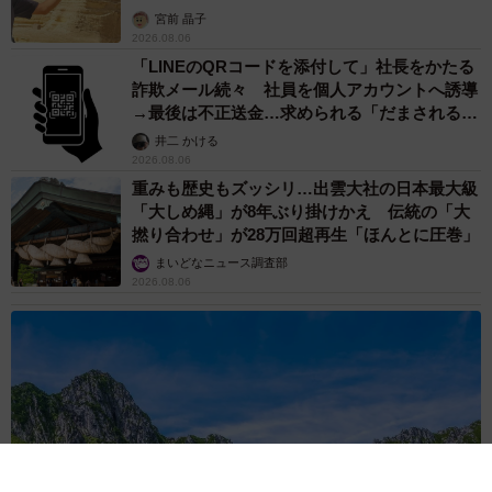
デのおしゃれ近影が「両親のいいとこ取りの美
しいお顔立ち」 9歳に渡英し全寮制カレッジ
で学ぶ
まいどなメディア
2026.08.05
たった50パーツのレゴで作った極小仏壇 ろう
そく、花立て、お供えのご飯、観音開きの扉の
奥には位牌も…「チーンの音が聞こえてきそ
う」
山岡 もと子
2026.08.05
透明感が半端ない！ 「50歳には見えない」
「永遠に綺麗」な内田有紀 ショートヘア＆半
袖白シャツの最強夏コーデ
まいどなメディア
2026.08.05
自転車の「ながらスマホ」罰則、6割超が「内
容は知らない」 利用者の意識と実際の法的知
識にギャップ大きく
まいどなニュース情報部
2026.08.05