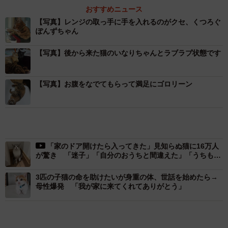
たが、ちくわちゃんは生後2ヶ月で親兄弟から離れてしまっ
おすすめニュース
たため噛み癖がひどかった。また、誰かがそばにいない
【写真】レンジの取っ手に手を入れるのがクセ、くつろぐ
ぽんずちゃん
と、鳴きながら家の中を徘徊した。そのためNさんは、2匹
目の猫を迎えることにしたという。
【写真】後から来た猫のいなりちゃんとラブラブ状態です
「当時ちくわは生後3ヶ月くらいだったのですが、同い年く
【写真】お腹をなでてもらって満足にゴロリーン
らいの子がいいと思いました。将来、縄張り意識が芽生え
るのではないかということも考え、ちくわが男の子なの
で、女の子を迎え流ことにしたのです」
「家のドア開けたら入ってきた」見知らぬ猫に16万人
が驚き 「迷子」「自分のおうちと間違えた」「うちもあ
りました」
写真も見ずに即決！
3匹の子猫の命を助けたいが身重の体、世話を始めたら→
母性爆発 「我が家に来てくれてありがとう」
もふもふ
保護犬・保護猫
ネコ
いきもの
コガネムシを見つめる猫とパパ、偶然生まれた