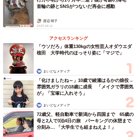
添ったサービスを実施。あたたかい心遣いにツイッターで
首輪の跡とSNSがつないだ再会に感動
は「ありがとう」「優しい心遣い」と胸を打たれた人もい
るようです。
渡辺 晴子
2025.09.11
アクセスランキング
「ウソだろ」体重130kgの女性芸人オダウエダ
植田 大学時代のほっそり姿に「マジで」
まいどなメディア
「化けましたね～」10歳で綾瀬はるかの娘役→
雰囲気ガラリの18歳に成長 「メイクで雰囲気
が」「宝塚に入れそう」
まいどなメディア
72歳父、軽自動車で新潟から四国まで 65歳の
母と2人で3泊4日の旅 パーキングの休憩まで
3/3
分刻み… 「大学生でも組まねえよ！」
携帯の充電用に、電源タップも用意されています（画像提供：たびのホ