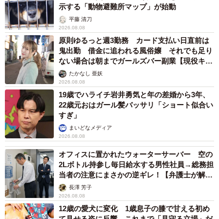
示する「動物避難所マップ」が始動
平藤 清刀
2026.08.08
原則ゆるっと週3勤務 カード支払い日直前は
鬼出勤 借金に追われる風俗嬢 それでも足り
ない場合は朝までガールズバー副業【現役キャ
ストに取材】
たかなし 亜妖
2026.08.08
19歳でハライチ岩井勇気と年の差婚から3年、
22歳元おはガール髪バッサリ「ショート似合い
すぎ」
まいどなメディア
2026.08.08
オフィスに置かれたウォーターサーバー 空の
2Lボトル持参し毎日給水する男性社員→総務担
当者の注意にまさかの逆ギレ！【弁護士が解
説】
長澤 芳子
2026.08.08
12歳の愛犬に変化 1歳息子の膝で甘える初め
て見せる姿に反響 これまで「見守る立場」だ