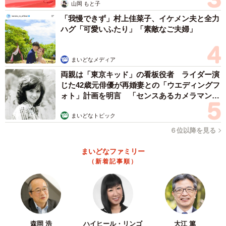
テル佐渡）
山岡 もと子
「我慢できず」村上佳菜子、イケメン夫と全力
一方で、「特別なことをしたつもりはまったくなくて」と
ハグ「可愛いふたり」「素敵なご夫婦」
橋本支配人。「というのも、佐渡市の防災課とも日頃から
連携を取っていて、こういったことはよくやっているんで
まいどなメディア
す。以前、ホテルの近くで火災があった際も同様のことを
両親は「東京キッド」の看板役者 ライダー演
しました。ほかにも、島の中には独居老人の方もいらっし
じた42歳元俳優が再婚妻との「ウエディングフ
ォト」計画を明言 「センスあるカメラマン求
ゃるのでそういった方の宿泊や、自主避難協定で災害時に
む」
利用していただいたり」。
まいどなトピック
６位以降を見る
自主避難協定とは、自然災害に際し自宅にいることに不安
まいどなファミリー
がある人で自主的に避難する場合、自主避難場所として佐
（新着記事順）
渡旅館連盟加盟ホテルに通常料金よりも割安で宿泊できる
というもの。同ホテルも佐渡旅館連盟加盟ホテルであり、
今回の豪雪でも、この自主避難協定での宿泊があったとい
います。
森岡 浩
ハイヒール・リンゴ
大江 篤