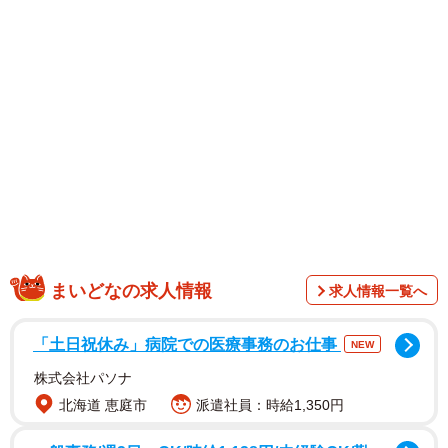
ル佐渡」が、島民に向けツイッターでこう投稿しました。
まいどなの求人情報
求人情報一覧へ
「停電地域の皆様へ
「土日祝休み」病院での医療事務のお仕事
NEW
本日も大浴場無料ご案内いたします。
株式会社パソナ
道が悪いですので、こちらまで来ていただきますことも大
北海道 恵庭市
派遣社員：時給1,350円
変と思いますが、暖かい時間をお過ごしにいらしてくださ
い。