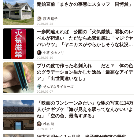
開始直前「まさかの事態にスタッフ一同愕然」
から大浴場を無料で提供。幸い、ホテルのある島の中心部
は電力が安定しており、既に島内の停電地域から20人以上
渡辺 晴子
が大浴場を利用しにホテルを訪ねたといいます。
2026.05.28
一歩間違えれば…公園の「火気厳禁」看板のレ
ベルが桁違い ただならぬ緊迫感に「マジでヤ
「私は20年以上前に佐渡に移住してきたのですが、このレ
バいヤツ」「ヤニカスがやらかしそうな状況
ベルの雪は見たことがないくらいです。災害級の大雪で
w」
中将 タカノリ
す」と話すのは同ホテル支配人の橋本さん。
2026.05.19
ブリの皮で作った名刺入れ……だと？ 体の色
大浴場の無料提供については、「大雪の影響で道が危険な
のグラデーション生かした逸品「最高なアイデ
ア」「出世間違いなし」
状態になったり、通行止めになったという情報が入ってき
そんでなライターズ
て。その翌朝には5000戸以上で停電と聞き、すぐにお風呂
2026.05.07
の準備を始めました」と語ります。
「映画のワンシーンみたい」な駅の写真に14万
人がクギヅケ「海が見える駅ってなんかいいよ
ホテルでは今回の大規模停電に際し、「携帯の充電 ご自由
ね」「空の色、最高すぎる」
にどうぞ」と電源タップの提供、宿泊や入浴利用なしでも
椎名 碧
2025.09.17
コインランドリーの使用を許可するなど、地域の人に寄り
行方不明から1ヶ月半…迷子猫が奇跡の帰宅