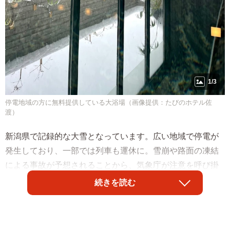
1/3
停電地域の方に無料提供している大浴場（画像提供：たびのホテル佐
渡）
新潟県で記録的な大雪となっています。広い地域で停電が
発生しており、一部では列車も運休に。雪崩や路面の凍結
による事故が予想されることから、気象庁が注意を呼び掛
けています。
続きを読む
同県西部に位置する島・佐渡島でも約5000戸で停電が発
生。そんななか、島の中心部にある宿泊施設「たびのホテ