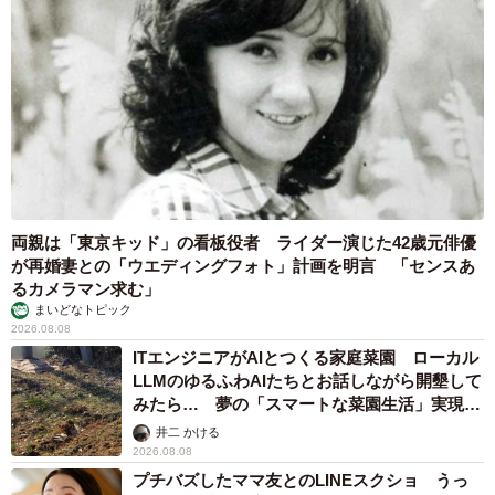
両親は「東京キッド」の看板役者 ライダー演じた42歳元俳優
が再婚妻との「ウエディングフォト」計画を明言 「センスあ
るカメラマン求む」
まいどなトピック
2026.08.08
ITエンジニアがAIとつくる家庭菜園 ローカル
LLMのゆるふわAIたちとお話しながら開墾して
みたら… 夢の「スマートな菜園生活」実現な
るか
井二 かける
2026.08.08
プチバズしたママ友とのLINEスクショ うっ