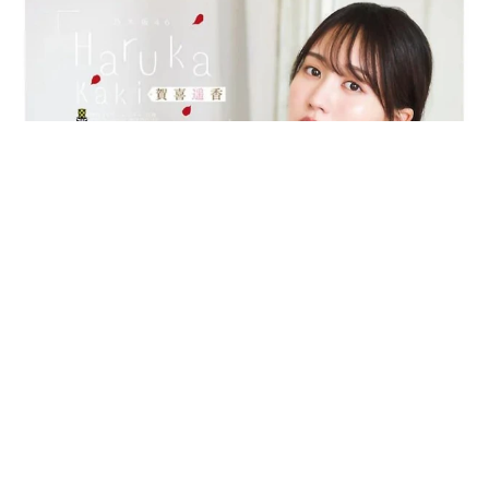
乃木坂46賀喜遥香 5年ぶり週チャン表紙 巻頭グラビアでは
激レアなメガネルームウエア姿
まいどなニュースエンタメ部
2026.08.07
3児の母 43歳女優の肩見せコーデでファンざ
わざわ 「色っぽすぎて思わず二度見」「むっ
かしからずっと可愛い」
まいどなトピック
2026.08.07