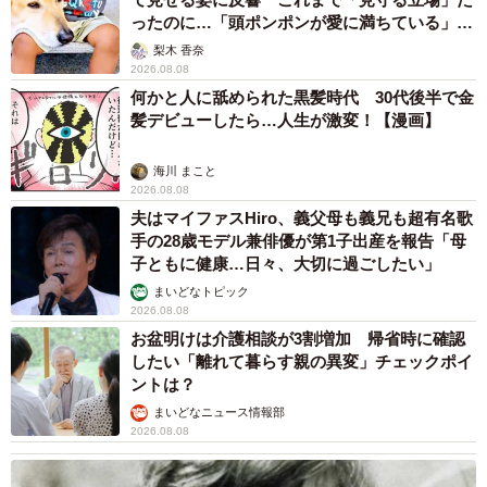
ったのに…「頭ポンポンが愛に満ちている」
「尊…」
梨木 香奈
2026.08.08
何かと人に舐められた黒髪時代 30代後半で金
髪デビューしたら…人生が激変！【漫画】
海川 まこと
2026.08.08
夫はマイファスHiro、義父母も義兄も超有名歌
手の28歳モデル兼俳優が第1子出産を報告「母
子ともに健康…日々、大切に過ごしたい」
まいどなトピック
2026.08.08
お盆明けは介護相談が3割増加 帰省時に確認
したい「離れて暮らす親の異変」チェックポイ
ントは？
まいどなニュース情報部
2026.08.08