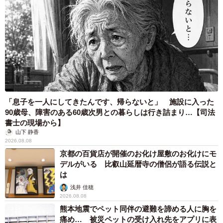
道が悪いですので、こちらまで来ていただきますことも大
変と思いますが、暖かい時間をお過ごしにいらしてくださ
い。
復旧のために尽力くださっています作業者様も、ぜひに。
#佐渡島民様へ
pic.twitter.com/ai6owAQpDc
— たびのホテル佐渡【公式】 (@sado_tbn)
December 20,
「息子を一人にしてきたんです、帰らないと」 施設に入った
2022
90歳母、障害のある60歳次男との暮らしは行き詰まり…【司法
書士の現場から】
山下 静香
2026.08.08
京都の百貨店が開催のお化け屋敷のお化けにモ
デルがいる 比叡山延暦寺の僧侶が語る伝説と
は
浅井 佳穂
2026.08.08
熊本地震でペット同伴の避難を諦める人に胸を
痛め… 被災ペットの受け入れ先をアプリに表