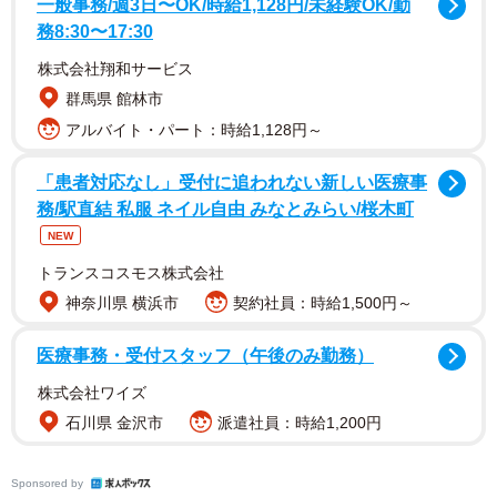
一般事務/週3日〜OK/時給1,128円/未経験OK/勤
復旧のために尽力くださっています作業者様も、ぜひに。
務8:30〜17:30
#佐渡島民様へ」
株式会社翔和サービス
群馬県 館林市
積雪で大変な状況にも関わらず、あたたかい発信をおこな
アルバイト・パート：時給1,128円～
った同ホテル。停電地域の人へ大浴場を無料提供した理由
など、話を聞きました。
「患者対応なし」受付に追われない新しい医療事
務/駅直結 私服 ネイル自由 みなとみらい/桜木町
NEW
トランスコスモス株式会社
神奈川県 横浜市
契約社員：時給1,500円～
医療事務・受付スタッフ（午後のみ勤務）
株式会社ワイズ
石川県 金沢市
派遣社員：時給1,200円
Sponsored by