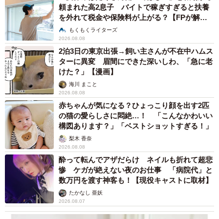
頼まれた高2息子 バイトで稼ぎすぎると扶養
を外れて税金や保険料が上がる？【FPが解
説】
もくもくライターズ
2026.08.08
2泊3日の東京出張→飼い主さんが不在中ハムス
ターに異変 眉間にできた深いしわ、「急に老
けた？」【漫画】
海川 まこと
2026.08.08
赤ちゃんが気になる？ひょっこり顔を出す2匹
の猫の愛らしさに悶絶…！ 「こんなかわいい
構図あります？」「ベストショットすぎる！」
梨木 香奈
2026.08.08
酔って転んでアザだらけ ネイルも折れて超悲
惨 ケガが絶えない夜のお仕事 「病院代」と
数万円を渡す神客も！【現役キャストに取材】
たかなし 亜妖
2026.08.07