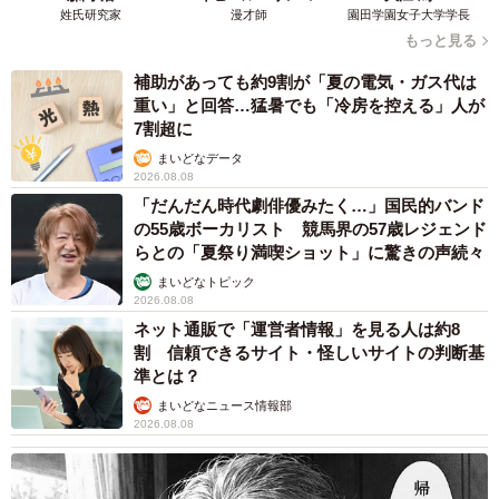
姓氏研究家
漫才師
園田学園女子大学学長
地元住民からすれば大変助かる大浴場の無料提供サービス
もっと見る
や自主避難協定の制度。支配人は「いつものことをやって
いるだけですよ」と謙遜しつつも、その口ぶりからは佐渡
補助があっても約9割が「夏の電気・ガス代は
重い」と回答…猛暑でも「冷房を控える」人が
市への愛情が伝わってきました。
7割超に
まいどなデータ
「宿泊はもちろん、日帰り入浴をしていただいたり、地域
2026.08.08
の方々には普段とてもお世話になっていますので、お役に
「だんだん時代劇俳優みたく…」国民的バンド
の55歳ボーカリスト 競馬界の57歳レジェンド
立てるならという恩返しの気持ちでこういった取り組みを
らとの「夏祭り満喫ショット」に驚きの声続々
しています。こういったことがきっかけで当ホテルを知っ
まいどなトピック
てくださる機会になれば、ありがたいですね」（橋本支配
2026.08.08
人）
ネット通販で「運営者情報」を見る人は約8
割 信頼できるサイト・怪しいサイトの判断基
準とは？
佐渡島内５０００件停電
まいどなニュース情報部
停電地域の皆様へ
2026.08.08
本日も大浴場無料ご案内いたします。
１２〜２４時営業