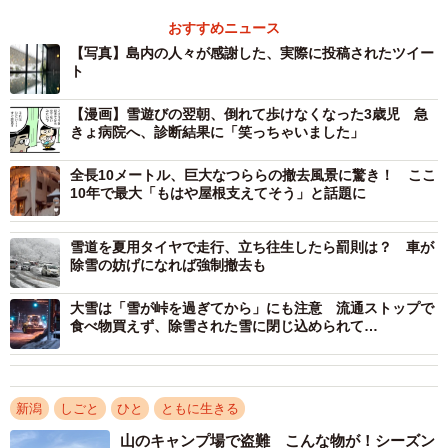
おすすめニュース
【写真】島内の人々が感謝した、実際に投稿されたツイー
ト
【漫画】雪遊びの翌朝、倒れて歩けなくなった3歳児 急
きょ病院へ、診断結果に「笑っちゃいました」
全長10メートル、巨大なつららの撤去風景に驚き！ ここ
10年で最大「もはや屋根支えてそう」と話題に
雪道を夏用タイヤで走行、立ち往生したら罰則は？ 車が
除雪の妨げになれば強制撤去も
2/3
大雪は「雪が峠を過ぎてから」にも注意 流通ストップで
食べ物買えず、除雪された雪に閉じ込められて…
停電地域の方に無料で提供している大浴場（画像提供：たびのホテル佐
渡）
支配人「特別なことはしていない」
新潟
しごと
ひと
ともに生きる
「たびのホテル佐渡」では、停電地域に住む人へ昨日の朝
山のキャンプ場で盗難 こんな物が！シーズン