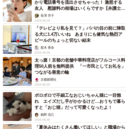
かり電話番号を流出させちゃった！ 激怒する
友人 慰謝料の相場はいくらですか【弁護士が
解説】
長澤 芳子
2026.08.08
「テレビより私を見て？」パパの目の前に陣取
る犬に1.4万いいね あまりにも健気な熱烈ア
ピールのちょっと切ない結末
梨木 香奈
2026.08.08
太っ腹！京都の老舗中華料理店がフルコース料
理50人前を無料提供 「一市民としてお礼を」
つながる善意の輪
京都新聞社
2026.08.08
ボロボロで不細工なおじいちゃん猫に一目惚
れ エイズだし手がかかるけど…おうちで暮ら
すと「おじ猫」だって可愛くなったよ！
鶴野 浩己
2026.08.08
「夏休みはたくさん働いてほしい」と職場から