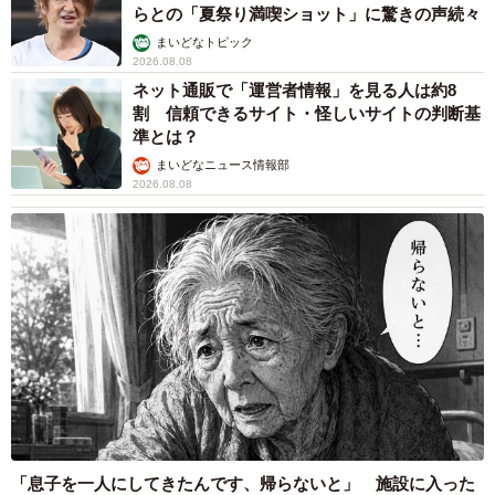
らとの「夏祭り満喫ショット」に驚きの声続々
る農園として消費者に伝えたいことを尋ねると、曽我さん
は以下のようにコメントしました。
まいどなトピック
2026.08.08
ネット通販で「運営者情報」を見る人は約8
「トマトに限らず、生鮮野菜はすぐに傷むので最低限の品
割 信頼できるサイト・怪しいサイトの判断基
定めにしてほしいと思います。ベタベタ触っても品質の善
準とは？
し悪しは理解できません。また当農園では栽培していませ
まいどなニュース情報部
2026.08.08
んが、特に桃はデリケートなので触らず見るだけで購入し
てください。反対に、生鮮品以外の、例えば加工品などは
アレルギー表示などのこともあるのでその限りではありま
せん。ただ、『後にも買うお客さんがいる』ということを
考えて欲しいと思います」
「息子を一人にしてきたんです、帰らないと」 施設に入った