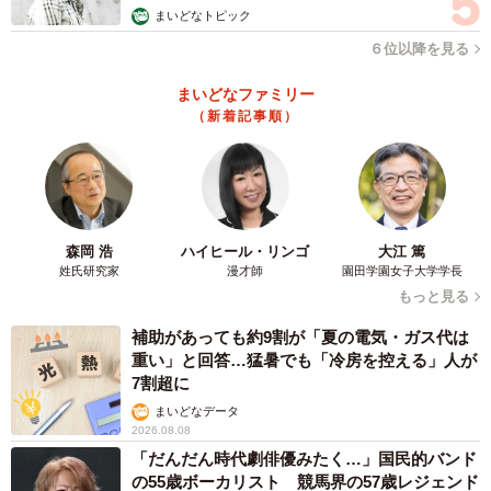
貼り紙後は「明らかに減少しました」
まいどなトピック
６位以降を見る
そして意を決し、「過剰な品定めはやめてください」とい
う貼り紙を出すことに。悪意なくやっていた人たちが気づ
まいどなファミリー
くきっかけとなったのか、効果てきめんだったといいま
（新着記事順）
す。
「貼り紙は自社直売所だけですが、明らかに過剰品定めは
減少しました。ポップを見ていない方や見ていても習慣で
森岡 浩
ハイヒール・リンゴ
大江 篤
ベタベタ触ってしまう方には勇気を出して口頭で注意をす
姓氏研究家
漫才師
園田学園女子大学学長
るようにしました。今年は1人逆ギレしてくる人はいました
もっと見る
が、もう来なくなったのでクレーマーがいなくなり、気持
補助があっても約9割が「夏の電気・ガス代は
ちが楽になりました」。
重い」と回答…猛暑でも「冷房を控える」人が
7割超に
貼り紙のおかげで直売所の野菜がダメになってしまうよう
まいどなデータ
2026.08.08
な行動は減りました。しかし、この「過剰な品定め」は曽
「だんだん時代劇俳優みたく…」国民的バンド
我さんの直売所に限った話ではありません。生鮮野菜を作
の55歳ボーカリスト 競馬界の57歳レジェンド