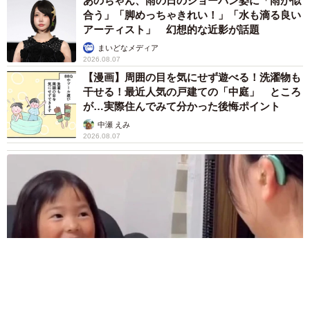
あのちゃん、雨の日のショーパン姿に「雨が似
合う」「脚めっちゃきれい！」「水も滴る良い
アーティスト」 幻想的な近影が話題
まいどなメディア
2026.08.07
【漫画】周囲の目を気にせず遊べる！洗濯物も
干せる！最近人気の戸建ての「中庭」 ところ
が…実際住んでみて分かった後悔ポイント
中瀬 えみ
2026.08.07