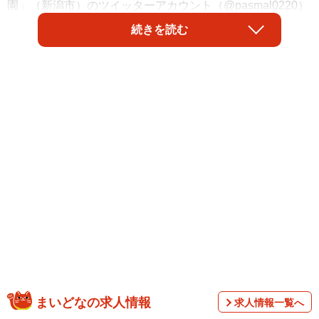
園」（新潟市）のツイッターアカウント（@pasmal0220）
が訴えた異例のお願いが注目を集めています。投稿された
続きを読む
のは、トマトに添えられた貼り紙。同農園の代表・曽我さ
んによると、これまで客の行き過ぎた品定め行動に悩まさ
れていたといい、商品が傷んでダメになることもしばしば
だったそう。貼り紙を作るに至った経緯、その後の効果に
ついて、曽我さんにお話を伺いました。
まいどなの求人情報
求人情報一覧へ