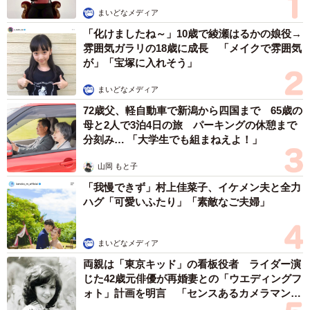
トが思わぬところでダメになってしまっていることに、曽
まいどなメディア
我さんは心を痛めていました。
「化けましたね～」10歳で綾瀬はるかの娘役→
雰囲気ガラリの18歳に成長 「メイクで雰囲気
が」「宝塚に入れそう」
まいどなメディア
72歳父、軽自動車で新潟から四国まで 65歳の
母と2人で3泊4日の旅 パーキングの休憩まで
分刻み… 「大学生でも組まねえよ！」
山岡 もと子
「我慢できず」村上佳菜子、イケメン夫と全力
ハグ「可愛いふたり」「素敵なご夫婦」
まいどなメディア
3/3
両親は「東京キッド」の看板役者 ライダー演
じた42歳元俳優が再婚妻との「ウエディングフ
曽我さんが掲出した貼り紙（画像提供：曽我農園）
ォト」計画を明言 「センスあるカメラマン求
む」