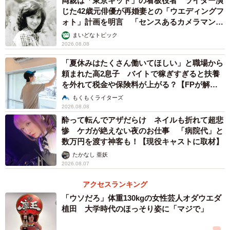
両親は「東京キッド」の看板役者 ライダー演
投げる人、固さを調べるためか指で押す人、とりあえず全
じた42歳元俳優が再婚妻との「ウエディングフ
ォト」計画を明言 「センスあるカメラマン求
部ひっくり返してみないと気がすまない人など一定数いま
む」
まいどなトピック
す。それも1人ではなく、何人もの人が触ったり押したりし
2026.08.08
ていて。
「夏休みはたくさん働いてほしい」と職場から
頼まれた高2息子 バイトで稼ぎすぎると扶養
スーパーさんの地元農産物売り場へ直接卸しているときに
を外れて税金や保険料が上がる？【FPが解
観察していると、想像より多くの方が生鮮野菜をベタベタ
説】
もくもくライターズ
2026.08.08
触っているのに驚きます…。そのようなことが複数人で繰
酔って転んでアザだらけ ネイルも折れて超悲
り返されると農産物はすぐに傷んでしまい、後に買ったお
惨 ケガが絶えない夜のお仕事 「病院代」と
客さんからわたし自身のところにクレームが来ます。スー
数万円を渡す神客も！【現役キャストに取材】
パーの場合、私が直接管理できないので泣き寝入りするし
たかなし 亜妖
2026.08.07
かないのが現状で。『傷んでいた』というクレームが生産
者のわたし自身にくることに強いストレスを感じていまし
アクセスランキング
た」
「ウソだろ」体重130kgの女性芸人オダウエダ
植田 大学時代のほっそり姿に「マジで」
手塩にかけて育て、選別を経てせっかく売り場に出たトマ