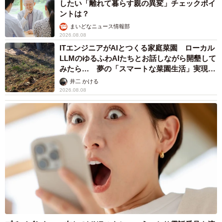
したい「離れて暮らす親の異変」チェックポイ
ントは？
まいどなニュース情報部
2026.08.08
ITエンジニアがAIとつくる家庭菜園 ローカル
LLMのゆるふわAIたちとお話しながら開墾して
みたら… 夢の「スマートな菜園生活」実現な
るか
井二 かける
2026.08.08