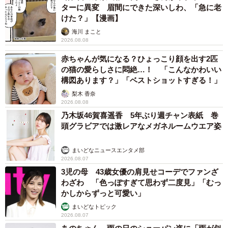
ターに異変 眉間にできた深いしわ、「急に老
けた？」【漫画】
海川 まこと
2026.08.08
赤ちゃんが気になる？ひょっこり顔を出す2匹
の猫の愛らしさに悶絶…！ 「こんなかわいい
構図あります？」「ベストショットすぎる！」
梨木 香奈
2026.08.08
乃木坂46賀喜遥香 5年ぶり週チャン表紙 巻
頭グラビアでは激レアなメガネルームウエア姿
まいどなニュースエンタメ部
2026.08.07
3児の母 43歳女優の肩見せコーデでファンざ
わざわ 「色っぽすぎて思わず二度見」「むっ
かしからずっと可愛い」
まいどなトピック
2026.08.07