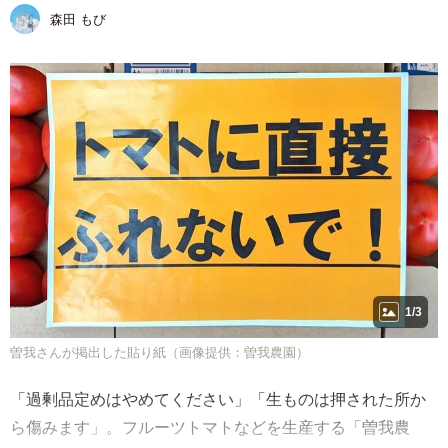
森田 もび
1/3
曽我さんが掲出した貼り紙（画像提供：曽我農園）
「過剰品定めはやめてください」「生ものは押された所か
ら傷みます」。フルーツトマトなどを生産する「曽我農