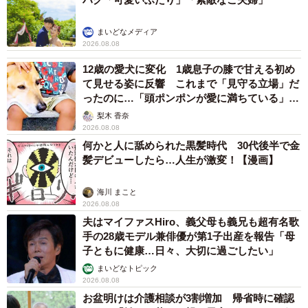
まいどなメディア
2026.08.08
12歳の愛犬に変化 1歳息子の膝で甘える初め
て見せる姿に反響 これまで「見守る立場」だ
ったのに…「頭ポンポンが愛に満ちている」
「尊…」
梨木 香奈
2026.08.08
何かと人に舐められた黒髪時代 30代後半で金
髪デビューしたら…人生が激変！【漫画】
海川 まこと
2026.08.08
夫はマイファスHiro、義父母も義兄も超有名歌
手の28歳モデル兼俳優が第1子出産を報告「母
子ともに健康…日々、大切に過ごしたい」
まいどなトピック
2026.08.08
お盆明けは介護相談が3割増加 帰省時に確認