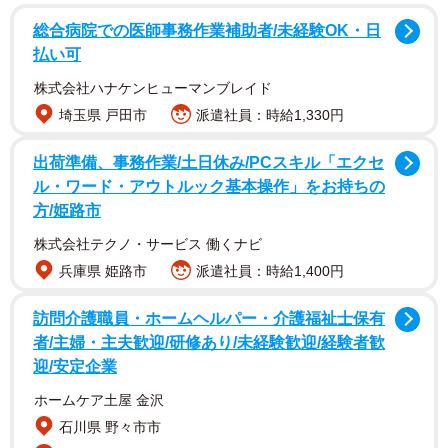
総合病院での医師事務作業補助者/未経験OK・日
選別しているのに…「傷んでいた」とクレーム
払い可
株式会社ハナケンヒューマンブレイド
曽我農園が商品を卸しているのは、主に生協・JA・自社直
埼玉県 戸田市
派遣社員：時給1,330円
売所の3つ。貼り紙は昨年から自社直売所のみで掲出してい
ます。
出荷準備、事務作業/土日休み/PCスキル「エクセ
ル・ワード・アウトルック基本操作」をお持ちの
なぜ、このような貼り紙が必要な事態になったのでしょう
方/姫路市
か。そこには農園が抱える、「買い物客の過剰な品定め」
株式会社テクノ・サービス 働くナビ
への苦悩があったといいます。
兵庫県 姫路市
派遣社員：時給1,400円
「わたし自身が生産し、直売所で販売もしています。直売
訪問介護職員・ホームヘルパー・介護福祉士保有
所を始めてから15年以上になりますが、お客さんから
者/主婦・主夫歓迎/研修あり/未経験歓迎/経験者歓
『（トマトが）柔らかくなり、傷んでいた』というクレー
迎/安定企業
ムを幾つかもらうことがありました。当農園ではしっかり
ホームケア土屋 金沢
選別をしてから出すので、最初から傷んでいることはな
石川県 野々市市
く、おかしいと思っていました」（曽我さん）