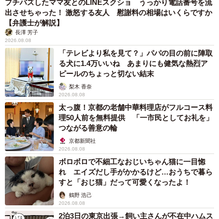
プチバズしたママ友とのLINEスクショ うっかり電話番号を流
出させちゃった！ 激怒する友人 慰謝料の相場はいくらですか
【弁護士が解説】
長澤 芳子
2026.08.08
「テレビより私を見て？」パパの目の前に陣取
る犬に1.4万いいね あまりにも健気な熱烈ア
ピールのちょっと切ない結末
梨木 香奈
2026.08.08
太っ腹！京都の老舗中華料理店がフルコース料
理50人前を無料提供 「一市民としてお礼を」
つながる善意の輪
京都新聞社
2026.08.08
ボロボロで不細工なおじいちゃん猫に一目惚
れ エイズだし手がかかるけど…おうちで暮ら
すと「おじ猫」だって可愛くなったよ！
鶴野 浩己
2026.08.08
2泊3日の東京出張→飼い主さんが不在中ハムス