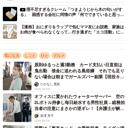
理不尽すぎるクレーム「つまようじから木の匂いがす
る」 困惑する会社に同情の声「何でできていると思って
いたのか」
【漫画】おにぎりをラップで包むママ友にお説教、家族は
お肉が食べられなくなって…行き過ぎた「エコ活動」に目
覚めたママに困惑
気になる
しごと
ひと
グルメ
原則ゆるっと週3勤務 カード支払い日直前は
鬼出勤 借金に追われる風俗嬢 それでも足り
ない場合は朝までガールズバー副業【現役キャ
ストに取材】
たかなし 亜妖
2/3
2026.08.08
オフィスに置かれたウォーターサーバー 空の
曽我さんが掲出した貼り紙（画像提供：曽我農園）
2Lボトル持参し毎日給水する男性社員→総務担
当者の注意にまさかの逆ギレ！【弁護士が解
では「過剰な品定め」とは、一体どのようなことを指すの
説】
長澤 芳子
でしょうか。「数年観察していましたが、片っ端から手に
2026.08.08
取って揉んだあげく全く買わないという人や、乱暴に放り