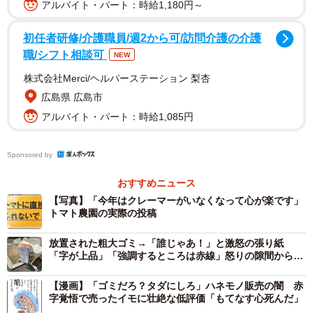
アルバイト・パート：時給1,180円～
それから曽我さんは、買い物客の購買行動を観察。する
初任者研修/介護職員/週2から可/訪問介護の介護
と、野菜を過剰に品定めしている人がいることに気が付い
職/シフト相談可
NEW
たといいます。「結果、閉店直後に余った品物を調べてみ
株式会社Merci/ヘルパーステーション 梨杏
ると、柔らかくなり汁が出ていたりするものがやはりあり
広島県 広島市
ました」と曽我さん。
アルバイト・パート：時給1,085円
Sponsored by
おすすめニュース
【写真】「今年はクレーマーがいなくなって心が楽です」
トマト農園の実際の投稿
放置された粗大ゴミ→「誰じゃあ！」と激怒の張り紙
「字が上品」「強調するところは赤線」怒りの隙間からあ
ふれ出る丁寧さが話題に
【漫画】「ゴミだろ？タダにしろ」ハネモノ販売の闇 赤
字覚悟で売ったイモに壮絶な低評価「もてなす心死んだ」