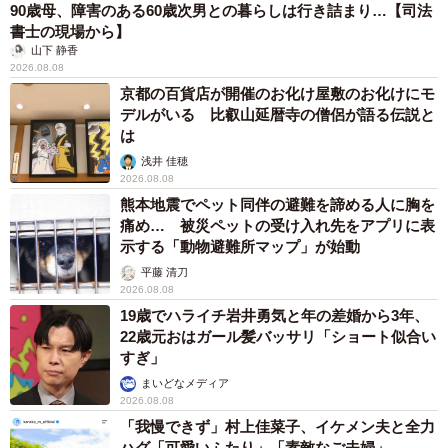
90歳母、障害のある60歳次男との暮らしは行き詰まり…【司法
書士の現場から】
山下 静香
2026.08.08
京都の百貨店が開催のお化け屋敷のお化けにモ
デルがいる 比叡山延暦寺の僧侶が語る伝説と
は
浅井 佳穂
2026.08.08
熊本地震でペット同伴の避難を諦める人に胸を
痛め… 被災ペットの受け入れ先をアプリに表
示する「動物避難所マップ」が始動
平藤 清刀
2026.08.08
19歳でハライチ岩井勇気と年の差婚から3年、
22歳元おはガール髪バッサリ「ショート似合い
すぎ」
まいどなメディア
2026.08.08
「我慢できず」村上佳菜子、イケメン夫と全力
ハグ「可愛いふたり」「素敵なご夫婦」