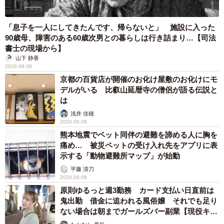
「息子を一人にしてきたんです、帰らないと」 施設に入った
90歳母、障害のある60歳次男との暮らしは行き詰まり…【司法
書士の現場から】
山下 静香
2026.08.08
京都の百貨店が開催のお化け屋敷のお化けにモ
デルがいる 比叡山延暦寺の僧侶が語る伝説と
は
浅井 佳穂
2026.08.08
熊本地震でペット同伴の避難を諦める人に胸を
痛め… 被災ペットの受け入れ先をアプリに表
示する「動物避難所マップ」が始動
平藤 清刀
2026.08.08
原則ゆるっと週3勤務 カード支払い日直前は
鬼出勤 借金に追われる風俗嬢 それでも足り
ない場合は朝までガールズバー副業【現役キャ
ストに取材】