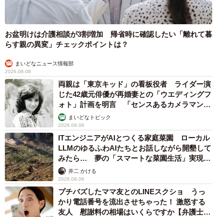
お盆明けは介護相談が3割増加 帰省時に確認したい「離れて暮
らす親の異変」チェックポイントは？
まいどなニュース情報部
2026.08.08
両親は「東京キッド」の看板役者 ライダー演
じた42歳元俳優が再婚妻との「ウエディングフ
ォト」計画を明言 「センスあるカメラマン求
む」
まいどなトピック
2026.08.08
ITエンジニアがAIとつくる家庭菜園 ローカル
LLMのゆるふわAIたちとお話しながら開墾して
みたら… 夢の「スマートな菜園生活」実現な
るか
井二 かける
2026.08.08
プチバズしたママ友とのLINEスクショ うっ
かり電話番号を流出させちゃった！ 激怒する
友人 慰謝料の相場はいくらですか【弁護士が