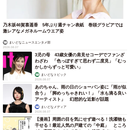
乃木坂46賀喜遥香 5年ぶり週チャン表紙 巻頭グラビアでは
激レアなメガネルームウエア姿
まいどなニュースエンタメ部
2026.08.07
3児の母 43歳女優の肩見せコーデでファンざ
わざわ 「色っぽすぎて思わず二度見」「むっ
かしからずっと可愛い」
まいどなトピック
2026.08.07
あのちゃん、雨の日のショーパン姿に「雨が似
合う」「脚めっちゃきれい！」「水も滴る良い
アーティスト」 幻想的な近影が話題
まいどなメディア
2026.08.07
【漫画】周囲の目を気にせず遊べる！洗濯物も
干せる！最近人気の戸建ての「中庭」 ところ