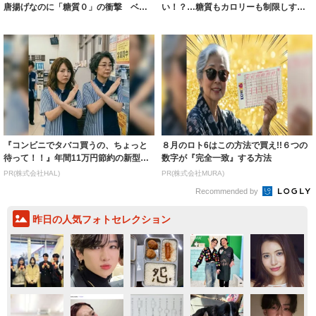
唐揚げなのに「糖質０」の衝撃 ベン
い！？…糖質もカロリーも制限しすぎ
チャー企業が...
はNG、気にすべ...
『コンビニでタバコ買うの、ちょっと
８月のロト6はこの方法で買え!!６つの
待って！！』年間11万円節約の新型タ
数字が『完全一致』する方法
バコ
PR(株式会社HAL)
PR(株式会社MURA)
Recommended by
昨日の人気フォトセレクション