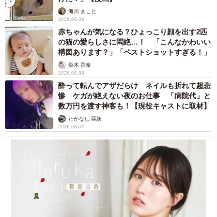
海川 まこと
2026.08.08
赤ちゃんが気になる？ひょっこり顔を出す2匹
の猫の愛らしさに悶絶…！ 「こんなかわいい
構図あります？」「ベストショットすぎる！」
梨木 香奈
2026.08.08
酔って転んでアザだらけ ネイルも折れて超悲
惨 ケガが絶えない夜のお仕事 「病院代」と
数万円を渡す神客も！【現役キャストに取材】
たかなし 亜妖
2026.08.07