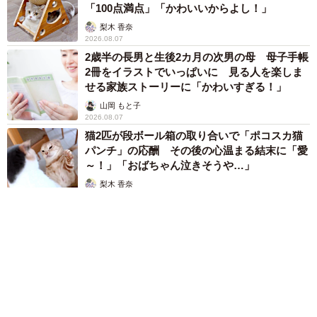
「100点満点」「かわいいからよし！」
梨木 香奈
2026.08.07
2歳半の長男と生後2カ月の次男の母 母子手帳
2冊をイラストでいっぱいに 見る人を楽しま
せる家族ストーリーに「かわいすぎる！」
山岡 もと子
2026.08.07
猫2匹が段ボール箱の取り合いで「ポコスカ猫
パンチ」の応酬 その後の心温まる結末に「愛
～！」「おばちゃん泣きそうや…」
梨木 香奈
2026.08.07