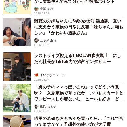
が…実際住んでみて分かった後悔ポイント
中瀬 えみ
2026.08.07
難聴のお姉ちゃんに5歳の妹が手話通訳 互い
に支え合う家族の日常に反響「妹ちゃん、頼も
しい」「かわいい通訳さん」
五ヶ瀬 あお
2026.08.07
ラストライブ控えるT-BOLAN森友嵐士 にし
たん社長がTikTok内で独占インタビュー
まいどなニュース
2026.08.07
「男の子のママっぽいよね」ってどういう意
味？ 女系家族で育った母 いつもスカートと
ワンピースしか着ないし、ヒールも好き どの
へんが…
山岡 もと子
2026.08.07
猫用の爪研ぎおもちゃを買ったら…「これで合
ってますか？」予想外の使い方が大反響