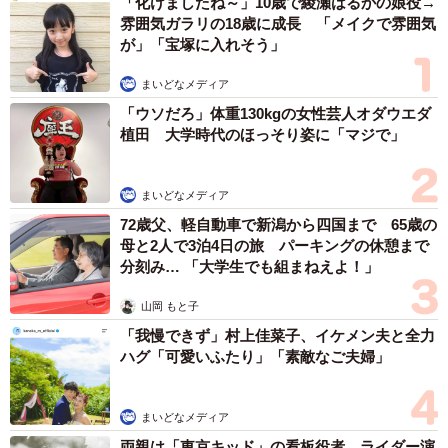
「化けましたね～」10歳で綾瀬はるかの娘役→
雰囲気ガラリの18歳に成長 「メイクで雰囲気
が」「宝塚に入れそう」
まいどなメディア
「ウソだろ」体重130kgの女性芸人オダウエダ
植田 大学時代のほっそり姿に「マジで」
まいどなメディア
72歳父、軽自動車で新潟から四国まで 65歳の
母と2人で3泊4日の旅 パーキングの休憩まで
分刻み… 「大学生でも組まねえよ！」
山岡 もと子
「我慢できず」村上佳菜子、イケメン夫と全力
ハグ「可愛いふたり」「素敵なご夫婦」
まいどなメディア
両親は「東京キッド」の看板役者 ライダー演