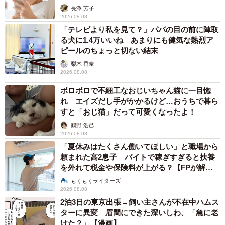
解説】
長澤 芳子
2026.08.08
「テレビより私を見て？」パパの目の前に陣取
る犬に1.4万いいね あまりにも健気な熱烈ア
ピールのちょっと切ない結末
梨木 香奈
2026.08.08
ボロボロで不細工なおじいちゃん猫に一目惚
れ エイズだし手がかかるけど…おうちで暮ら
すと「おじ猫」だって可愛くなったよ！
鶴野 浩己
2026.08.08
「夏休みはたくさん働いてほしい」と職場から
頼まれた高2息子 バイトで稼ぎすぎると扶養
を外れて税金や保険料が上がる？【FPが解
説】
もくもくライターズ
2026.08.08
2泊3日の東京出張→飼い主さんが不在中ハムス
ターに異変 眉間にできた深いしわ、「急に老
けた？」【漫画】