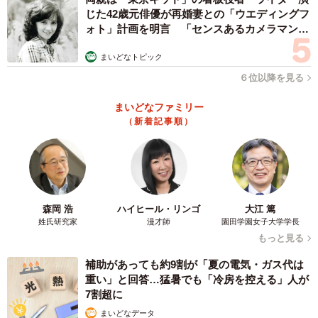
じた42歳元俳優が再婚妻との「ウエディングフ
ォト」計画を明言 「センスあるカメラマン求
む」
まいどなトピック
６位以降を見る
まいどなファミリー
（新着記事順）
森岡 浩
ハイヒール・リンゴ
大江 篤
姓氏研究家
漫才師
園田学園女子大学学長
もっと見る
補助があっても約9割が「夏の電気・ガス代は
重い」と回答…猛暑でも「冷房を控える」人が
7割超に
まいどなデータ