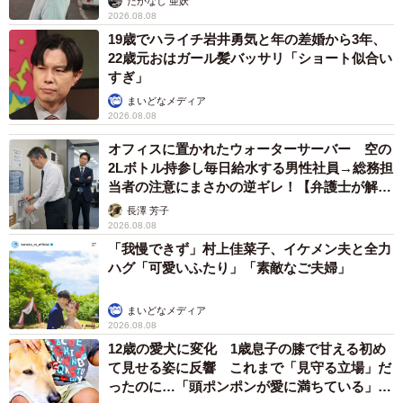
たかなし 亜妖
2026.08.08
19歳でハライチ岩井勇気と年の差婚から3年、
22歳元おはガール髪バッサリ「ショート似合い
すぎ」
まいどなメディア
2026.08.08
オフィスに置かれたウォーターサーバー 空の
2Lボトル持参し毎日給水する男性社員→総務担
当者の注意にまさかの逆ギレ！【弁護士が解
説】
長澤 芳子
2026.08.08
「我慢できず」村上佳菜子、イケメン夫と全力
ハグ「可愛いふたり」「素敵なご夫婦」
まいどなメディア
2026.08.08
12歳の愛犬に変化 1歳息子の膝で甘える初め
て見せる姿に反響 これまで「見守る立場」だ
ったのに…「頭ポンポンが愛に満ちている」