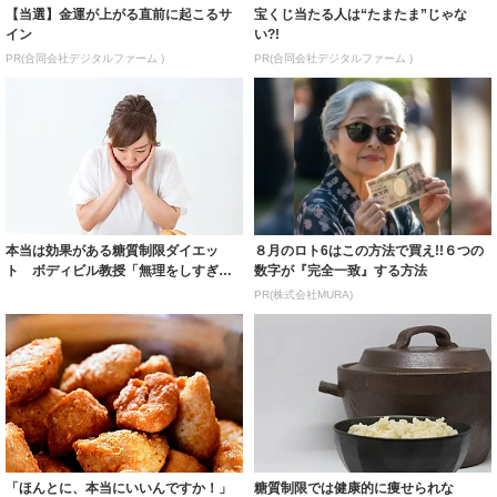
【当選】金運が上がる直前に起こるサ
宝くじ当たる人は“たまたま”じゃな
イン
い?!
PR(合同会社デジタルファーム )
PR(合同会社デジタルファーム )
本当は効果がある糖質制限ダイエッ
８月のロト6はこの方法で買え!!６つの
ト ボディビル教授「無理をしすぎは
数字が『完全一致』する方法
ＮＧ」“失敗し...
PR(株式会社MURA)
「ほんとに、本当にいいんですか！」
糖質制限では健康的に痩せられな