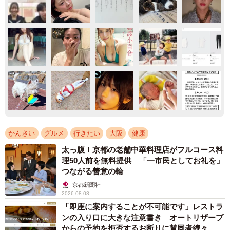
かんさい
グルメ
行きたい
大阪
健康
太っ腹！京都の老舗中華料理店がフルコース料
理50人前を無料提供 「一市民としてお礼を」
つながる善意の輪
京都新聞社
2026.08.08
「即座に案内することが不可能です」レストラ
ンの入り口に大きな注意書き オートリザーブ
からの予約を拒否するお断りに賛同者続々