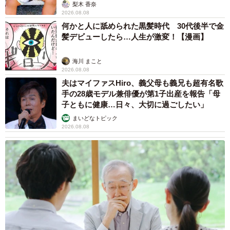
「尊…」
梨木 香奈
2026.08.08
何かと人に舐められた黒髪時代 30代後半で金
髪デビューしたら…人生が激変！【漫画】
海川 まこと
2026.08.08
夫はマイファスHiro、義父母も義兄も超有名歌
手の28歳モデル兼俳優が第1子出産を報告「母
子ともに健康…日々、大切に過ごしたい」
まいどなトピック
2026.08.08