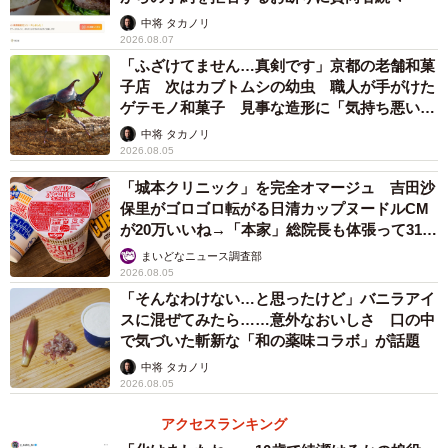
中将 タカノリ
2026.08.07
「ふざけてません…真剣です」京都の老舗和菓
子店 次はカブトムシの幼虫 職人が手がけた
ゲテモノ和菓子 見事な造形に「気持ち悪いく
らいリアル」
中将 タカノリ
2026.08.05
「城本クリニック」を完全オマージュ 吉田沙
保里がゴロゴロ転がる日清カップヌードルCM
が20万いいね→「本家」総院長も体張って31万
いいね
まいどなニュース調査部
2026.08.05
「そんなわけない…と思ったけど」バニラアイ
スに混ぜてみたら……意外なおいしさ 口の中
で気づいた斬新な「和の薬味コラボ」が話題
中将 タカノリ
2026.08.05
アクセスランキング