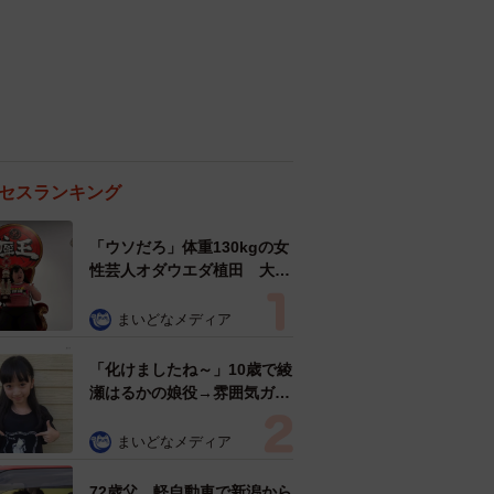
セスランキング
「ウソだろ」体重130kgの女
性芸人オダウエダ植田 大学
時代のほっそり姿に「マジ
で」
まいどなメディア
「化けましたね～」10歳で綾
瀬はるかの娘役→雰囲気ガラ
リの18歳に成長 「メイクで
雰囲気が」「宝塚に入れそ
まいどなメディア
う」
72歳父、軽自動車で新潟から