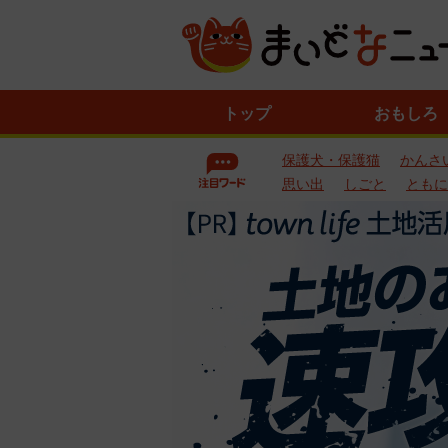
ニ
トップ
おもしろ
ュ
ー
保護犬・保護猫
かんさ
ス
一
思い出
しごと
ともに
覧