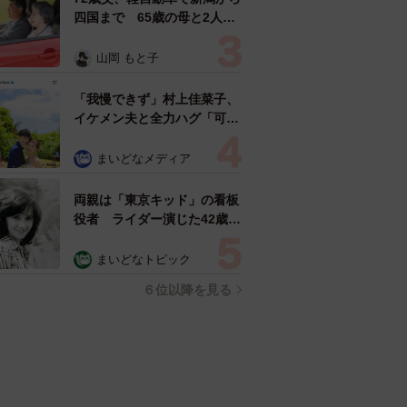
四国まで 65歳の母と2人で
3泊4日の旅 パーキングの休
憩まで分刻み… 「大学生で
山岡 もと子
も組まねえよ！」
「我慢できず」村上佳菜子、
イケメン夫と全力ハグ「可愛
いふたり」「素敵なご夫婦」
まいどなメディア
両親は「東京キッド」の看板
役者 ライダー演じた42歳元
俳優が再婚妻との「ウエディ
ングフォト」計画を明言
まいどなトピック
「センスあるカメラマン求
６位以降を見る
む」