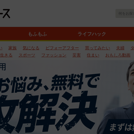
もふもふ
ライフハック
い
家族
気になる
ビフォーアフター
買ってみたい
夫婦
生きる
スポーツ
ファッション
災害
住まい
おもしろ動画