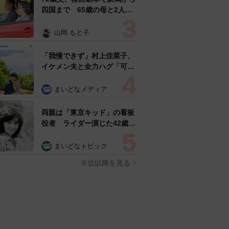
四国まで 65歳の母と2人で
3泊4日の旅 パーキングの休
憩まで分刻み… 「大学生で
山岡 もと子
も組まねえよ！」
「我慢できず」村上佳菜子、
イケメン夫と全力ハグ「可愛
いふたり」「素敵なご夫婦」
まいどなメディア
両親は「東京キッド」の看板
役者 ライダー演じた42歳元
俳優が再婚妻との「ウエディ
ングフォト」計画を明言
まいどなトピック
「センスあるカメラマン求
６位以降を見る
む」