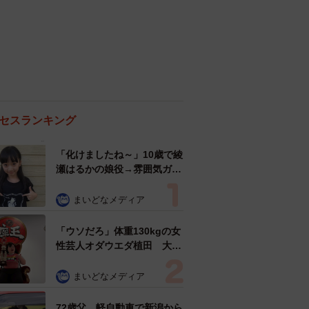
セスランキング
「化けましたね～」10歳で綾
瀬はるかの娘役→雰囲気ガラ
リの18歳に成長 「メイクで
雰囲気が」「宝塚に入れそ
まいどなメディア
う」
「ウソだろ」体重130kgの女
性芸人オダウエダ植田 大学
時代のほっそり姿に「マジ
で」
まいどなメディア
72歳父、軽自動車で新潟から