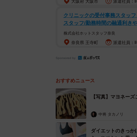
大阪府 大阪市
派遣社員：時
クリニックの受付事務スタッフ・
スタッフ/勤務時間の融通利き
株式会社ホットスタッフ奈良
奈良県 王寺町
派遣社員：時
Sponsored by
おすすめニュース
【写真】マヨネーズ
中将 タカノリ
ダイエットのきっか