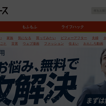
もふもふ
ライフハック
い
家族
気になる
買ってみたい
ビフォーアフター
夫婦
ごと
災害
ウェブ漫画
ファッション
住まい
おもしろ動画