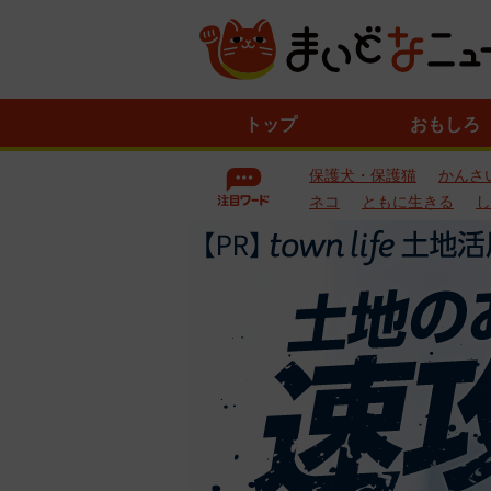
ニ
トップ
おもしろ
ュ
ー
保護犬・保護猫
かんさ
ス
一
ネコ
ともに生きる
し
覧