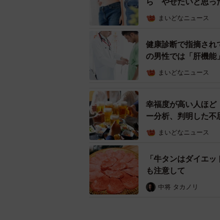
ら やせたいと思っ
まいどなニュース
健康診断で指摘され
の男性では「肝機能
まいどなニュース
幸福度が高い人ほど
ー分析、判明した不
まいどなニュース
「牛タンはダイエッ
も注意して
中将 タカノリ