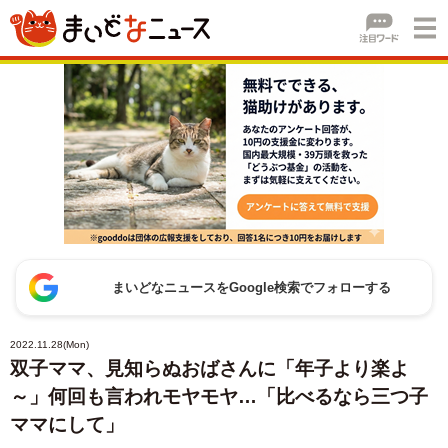
まいどなニュースをGoogle検索でフォローする
2022.11.28(Mon)
双子ママ、見知らぬおばさんに「年子より楽よ
～」何回も言われモヤモヤ…「比べるなら三つ子
ママにして」