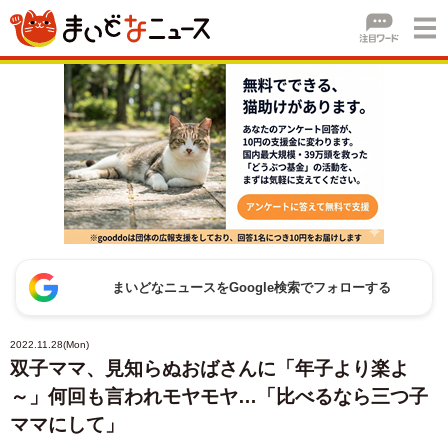
まいどなニュースをGoogle検索でフォローする
2022.11.28(Mon)
双子ママ、見知らぬおばさんに「年子より楽よ
～」何回も言われモヤモヤ…「比べるなら三つ子
ママにして」