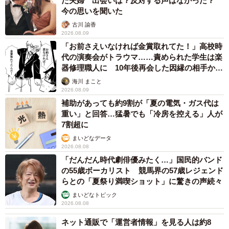
た夫婦 出会いは？反対する声はなかった？
今の思いを聞いた
古川 諭香
2026.08.09
「お前さえいなければ金賞取れてた！」高校時
代の演奏会がトラウマ……責められた学生は楽
器修理職人に 10年後再会した因縁の相手から
思わぬ申し出【漫画】
海川 まこと
2026.08.09
補助があっても約9割が「夏の電気・ガス代は
重い」と回答…猛暑でも「冷房を控える」人が
7割超に
まいどなデータ
2026.08.08
「だんだん時代劇俳優みたく…」国民的バンド
の55歳ボーカリスト 競馬界の57歳レジェンド
らとの「夏祭り満喫ショット」に驚きの声続々
まいどなトピック
2026.08.08
ネット通販で「運営者情報」を見る人は約8