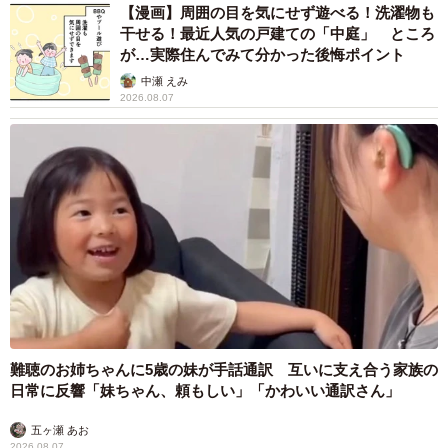
【漫画】周囲の目を気にせず遊べる！洗濯物も
干せる！最近人気の戸建ての「中庭」 ところ
が…実際住んでみて分かった後悔ポイント
中瀬 えみ
2026.08.07
難聴のお姉ちゃんに5歳の妹が手話通訳 互いに支え合う家族の
日常に反響「妹ちゃん、頼もしい」「かわいい通訳さん」
五ヶ瀬 あお
2026.08.07