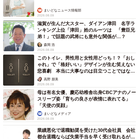
まいどなニュース情報部
2026.08.09
滋賀が生んだ大スター、ダイアン津田 名字ラ
ンキング上位「津田」姓のルーツは 「豊臣兄
弟！」で話題の武将にも意外な関係が…？
森岡 浩
2026.08.09
このトイレ、男性用と女性用どっち！？「おし
ゃれ」で「格好いい」デザインが生む笑えない
悲喜劇 本当に大事なのは目立つことではな
く…
高野 朋美
2026.08.09
母は有名女優、慶応幼稚舎出身CBCアナのノー
スリーブ姿「育ちの良さが表情に表れてる」
「天使の笑顔」
まいどなメディア
2026.08.09
業績悪化で退職勧奨を受けた30代会社員 会社
都合退職ならば失業手当を早く受け取れるが…