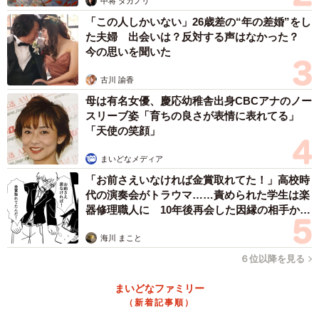
中将 タカノリ
「この人しかいない」26歳差の“年の差婚”をし
た夫婦 出会いは？反対する声はなかった？
今の思いを聞いた
古川 諭香
母は有名女優、慶応幼稚舎出身CBCアナのノー
スリーブ姿「育ちの良さが表情に表れてる」
「天使の笑顔」
まいどなメディア
「お前さえいなければ金賞取れてた！」高校時
代の演奏会がトラウマ……責められた学生は楽
器修理職人に 10年後再会した因縁の相手から
思わぬ申し出【漫画】
海川 まこと
６位以降を見る
まいどなファミリー
（新着記事順）