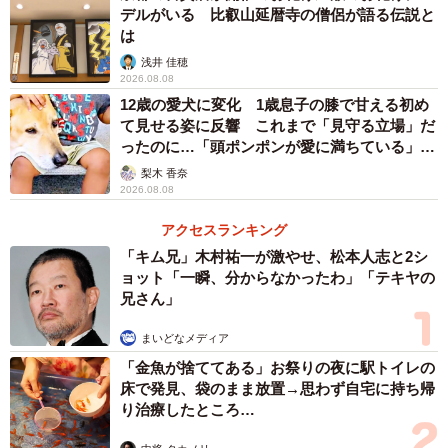
デルがいる 比叡山延暦寺の僧侶が語る伝説と
は
浅井 佳穂
2026.08.08
12歳の愛犬に変化 1歳息子の膝で甘える初め
て見せる姿に反響 これまで「見守る立場」だ
ったのに…「頭ポンポンが愛に満ちている」
「尊…」
梨木 香奈
2026.08.08
アクセスランキング
「キム兄」木村祐一が激やせ、松本人志と2シ
ョット「一瞬、分からなかったわ」「テキヤの
兄さん」
まいどなメディア
「金魚が捨ててある」お祭りの夜に駅トイレの
床で発見、袋のまま放置→思わず自宅に持ち帰
り治療したところ…