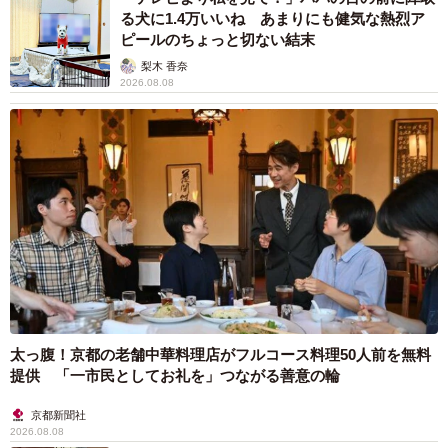
る犬に1.4万いいね あまりにも健気な熱烈ア
ピールのちょっと切ない結末
梨木 香奈
2026.08.08
太っ腹！京都の老舗中華料理店がフルコース料理50人前を無料
提供 「一市民としてお礼を」つながる善意の輪
京都新聞社
2026.08.08