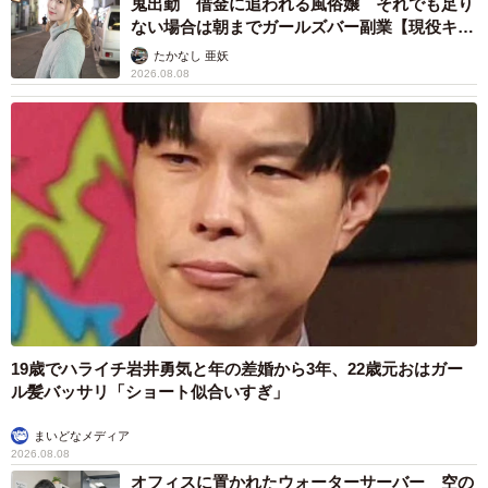
鬼出勤 借金に追われる風俗嬢 それでも足り
ない場合は朝までガールズバー副業【現役キャ
ストに取材】
たかなし 亜妖
2026.08.08
19歳でハライチ岩井勇気と年の差婚から3年、22歳元おはガー
ル髪バッサリ「ショート似合いすぎ」
まいどなメディア
2026.08.08
オフィスに置かれたウォーターサーバー 空の