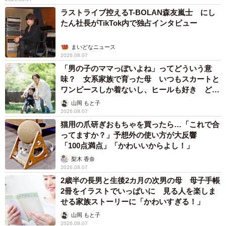
ラストライブ控えるT-BOLAN森友嵐士 にし
たん社長がTikTok内で独占インタビュー
まいどなニュース
2026.08.07
「男の子のママっぽいよね」ってどういう意
味？ 女系家族で育った母 いつもスカートと
ワンピースしか着ないし、ヒールも好き どの
へんが…
山岡 もと子
2026.08.07
猫用の爪研ぎおもちゃを買ったら…「これで合
ってますか？」予想外の使い方が大反響
「100点満点」「かわいいからよし！」
梨木 香奈
2026.08.07
2歳半の長男と生後2カ月の次男の母 母子手帳
2冊をイラストでいっぱいに 見る人を楽しま
せる家族ストーリーに「かわいすぎる！」
山岡 もと子
2026.08.07