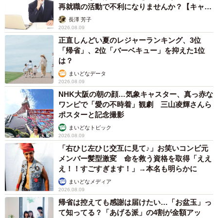
再就職の活動で不利になりませんか？【キャリ
アカウンセラーが解説】
長澤 芳子
2026.08.09
正直しんどい夏のレジャーランキング、3位
「帰省」、2位「バーベキュー」を抑えた1位
は？
まいどなデータ
2026.08.09
NHK大阪の朝の顔…気象キャスター、真っ赤な
ワンピで「愛の不時着」観劇 三山凌輝さんら
ポスターと記念撮影
まいどなトピック
2026.08.09
「右ひじ左ひじ交互に見て♪」お笑いコンビ元
メンバー髪型激変 命を救う資格を取得「ええ
え！！すごすぎます！」→本名も明らかに
まいどなメディア
2026.08.09
帰省は控えても感謝は届けたい…「お盆玉」っ
て知ってる？「あげる派」の4割が金額アッ