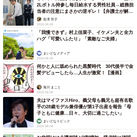
2Lボトル持参し毎日給水する男性社員→総務担
当者の注意にまさかの逆ギレ！【弁護士が解
説】
長澤 芳子
2026.08.08
「我慢できず」村上佳菜子、イケメン夫と全力
ハグ「可愛いふたり」「素敵なご夫婦」
まいどなメディア
2026.08.08
何かと人に舐められた黒髪時代 30代後半で金
髪デビューしたら…人生が激変！【漫画】
海川 まこと
2026.08.08
夫はマイファスHiro、義父母も義兄も超有名歌
手の28歳モデル兼俳優が第1子出産を報告「母
子ともに健康…日々、大切に過ごしたい」
まいどなトピック
2026.08.08