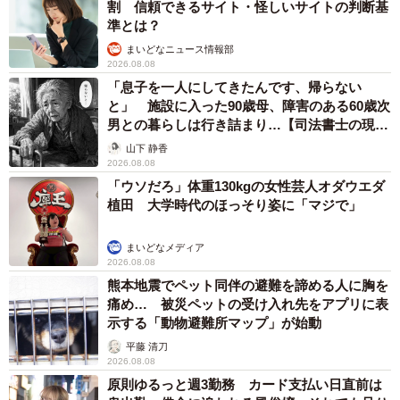
割 信頼できるサイト・怪しいサイトの判断基
準とは？
まいどなニュース情報部
2026.08.08
「息子を一人にしてきたんです、帰らない
と」 施設に入った90歳母、障害のある60歳次
男との暮らしは行き詰まり…【司法書士の現場
から】
山下 静香
2026.08.08
「ウソだろ」体重130kgの女性芸人オダウエダ
植田 大学時代のほっそり姿に「マジで」
まいどなメディア
2026.08.08
熊本地震でペット同伴の避難を諦める人に胸を
痛め… 被災ペットの受け入れ先をアプリに表
示する「動物避難所マップ」が始動
平藤 清刀
2026.08.08
原則ゆるっと週3勤務 カード支払い日直前は