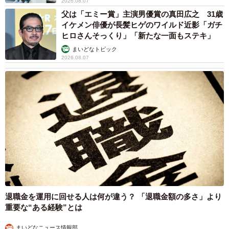
2026.08.07
父は「エミー賞」主演男優賞の真田広之 31歳
イケメン俳優が長髪ヒゲのワイルド近影「ガチ
ヒロさんそっくり」「新たな一面もステキ」
まいどなトピック
2026.08.07
退職金を運用に回せる人は何が違う？ 「退職金額の多さ」より
重要な“ある経験”とは
まいどなニュース情報部