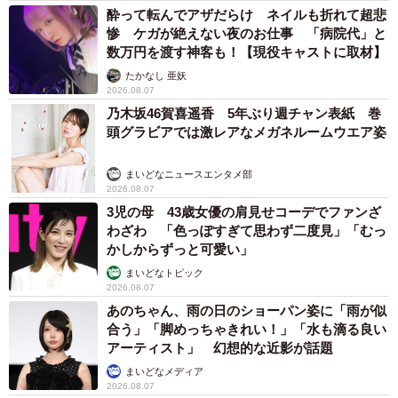
酔って転んでアザだらけ ネイルも折れて超悲
惨 ケガが絶えない夜のお仕事 「病院代」と
数万円を渡す神客も！【現役キャストに取材】
たかなし 亜妖
2026.08.07
乃木坂46賀喜遥香 5年ぶり週チャン表紙 巻
頭グラビアでは激レアなメガネルームウエア姿
まいどなニュースエンタメ部
2026.08.07
3児の母 43歳女優の肩見せコーデでファンざ
わざわ 「色っぽすぎて思わず二度見」「むっ
かしからずっと可愛い」
まいどなトピック
2026.08.07
あのちゃん、雨の日のショーパン姿に「雨が似
合う」「脚めっちゃきれい！」「水も滴る良い
アーティスト」 幻想的な近影が話題
まいどなメディア
2026.08.07