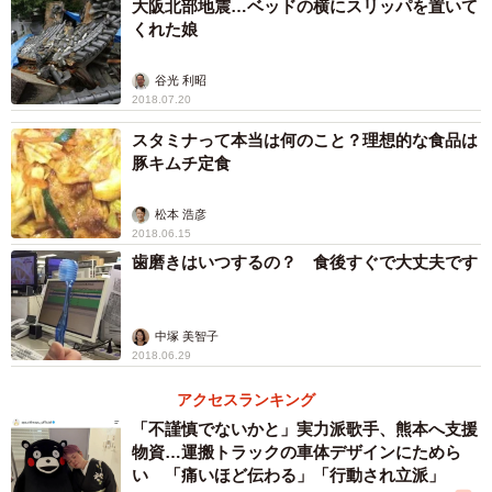
大阪北部地震…ベッドの横にスリッパを置いて
くれた娘
谷光 利昭
2018.07.20
スタミナって本当は何のこと？理想的な食品は
豚キムチ定食
松本 浩彦
2018.06.15
歯磨きはいつするの？ 食後すぐで大丈夫です
中塚 美智子
2018.06.29
アクセスランキング
「不謹慎でないかと」実力派歌手、熊本へ支援
物資…運搬トラックの車体デザインにためら
い 「痛いほど伝わる」「行動され立派」