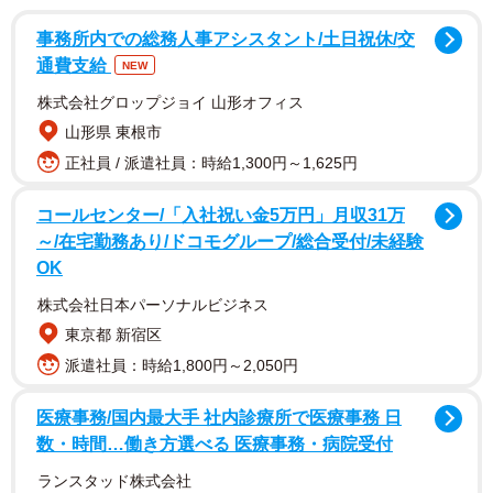
さらに厄介なことに、最近のコロナは熱が出ません。だる
事務所内での総務人事アシスタント/土日祝休/交
いとか、頭が重いとか、念のため調べてみるとコロナだっ
通費支給
NEW
たという人ばかりで、私の診療所の発熱外来では、むしろ
株式会社グロップジョイ 山形オフィス
コロナ陽性率は下がっています。逆にうちでは10月の1カ月
山形県 東根市
間でB型インフルエンザが10人出ました。新型コロナは3人
正社員 / 派遣社員：時給1,300円～1,625円
でした。地域差はあるでしょうが、同時流行の兆しがすで
に見え始めています。
コールセンター/「入社祝い金5万円」月収31万
～/在宅勤務あり/ドコモグループ/総合受付/未経験
OK
一般的には2つのウイルスが同時流行することは考え難く、
これを「ウイルス干渉」と呼びます。あるウイルスが流行
株式会社日本パーソナルビジネス
すると他のウイルスが流行しないという定説で、夏にRSウ
東京都 新宿区
イルスが流行し、冬にインフルエンザが流行する、これも
派遣社員：時給1,800円～2,050円
ウイルス干渉です。このことを裏付ける論文もちゃんとあ
医療事務/国内最大手 社内診療所で医療事務 日
ります。特にコロナもインフルエンザも呼吸器から感染し
数・時間…働き方選べる 医療事務・病院受付
ます。ターゲットを同じくするウイルスが本当に同時流行
ランスタッド株式会社
するでしょうか？