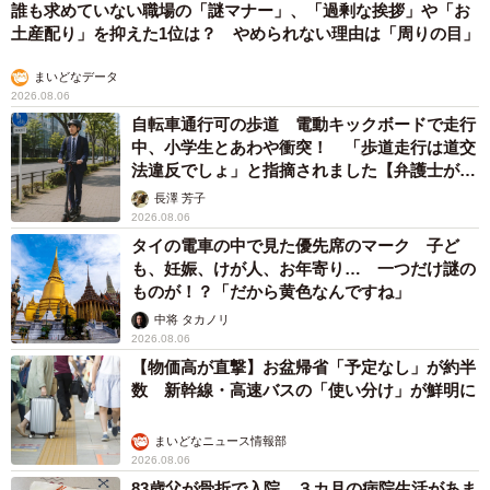
誰も求めていない職場の「謎マナー」、「過剰な挨拶」や「お
土産配り」を抑えた1位は？ やめられない理由は「周りの目」
まいどなデータ
2026.08.06
自転車通行可の歩道 電動キックボードで走行
中、小学生とあわや衝突！ 「歩道走行は道交
法違反でしょ」と指摘されました【弁護士が解
説】
長澤 芳子
2026.08.06
タイの電車の中で見た優先席のマーク 子ど
も、妊娠、けが人、お年寄り… 一つだけ謎の
ものが！？「だから黄色なんですね」
中将 タカノリ
2026.08.06
【物価高が直撃】お盆帰省「予定なし」が約半
数 新幹線・高速バスの「使い分け」が鮮明に
まいどなニュース情報部
2026.08.06
83歳父が骨折で入院 ３カ月の病院生活があま