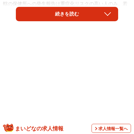
轄の保健所への発生報告は重症化リスクの高い人のみ。若
い人や基礎疾患がない人は報告不要です。
続きを読む
マスコミ発表の数字は全数ではなく、報告されていない低
リスクの感染者を入れると実際はもっと多いはずです。第8
波の始まりかもしれません。
まいどなの求人情報
求人情報一覧へ