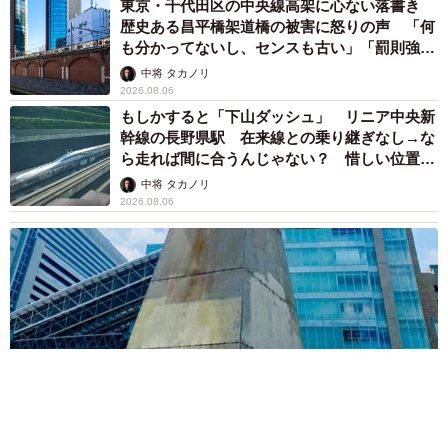
東京・千代田区の中央線高架に心ない落書き
歴史ある昌平橋架道橋の被害に怒りの声 「何
も分かってないし、センスも古い」「罰則強化
して」
中将 タカノリ
2026.08.06
もしかすると「下山ダッシュ」 リニア中央新
幹線の長野県駅 在来線との乗り継ぎなし→な
ら走れば間に合うんじゃない？ 惜しい位置関
係が反響
中将 タカノリ
2026.08.06