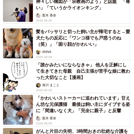
神々しい構図が「宗教画のよう」と話題 「尊
い」「ていうかライオンキング」
梨木 香奈
2026.08.06
髪をバッサリと切った飼い主が帰宅すると→愛
犬たちの反応に「ワンコ様でも戸惑うのね
（笑）」「困り顔がかわいい」
ANNA
2026.08.06
「誰かみたいにならなきゃ」 他人を正解にし
て生きてきた母親 自己主張が苦手な娘に教わ
った大切なこと【漫画】
海川 まこと
2026.08.06
「かわいいストーカーに追われています」甘え
ん坊な元保護猫 最後は飼い主にダイブする姿
に「間違いなく犬」「完全に親子」と反響
梨木 香奈
2026.08.06
がんと片目の失明、3時間おきの壮絶な介護を