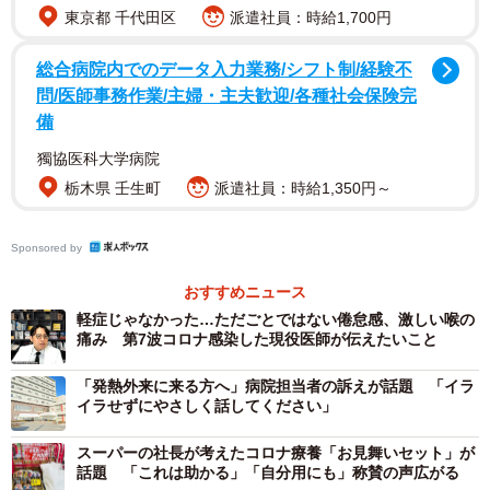
東京都 千代田区
派遣社員：時給1,700円
実際にコロナが大流行した今夏も去年の夏も、本来なら夏
総合病院内でのデータ入力業務/シフト制/経験不
に流行する手足口病やヘルパンギーナは劇的に少なかった
問/医師事務作業/主婦・主夫歓迎/各種社会保険完
のですが、一方ですでに今秋、コロナとインフルエンザに
備
重複感染した症例報告が出ました。
獨協医科大学病院
栃木県 壬生町
派遣社員：時給1,350円～
正直なところ、何が何だかわからないというのが現状で
す。今のところ、コロナもインフルも流行はするけど爆発
Sponsored by
的にはならない、というのが、私の漠然とした「予感」で
す。
おすすめニュース
軽症じゃなかった…ただごとではない倦怠感、激しい喉の
痛み 第7波コロナ感染した現役医師が伝えたいこと
「発熱外来に来る方へ」病院担当者の訴えが話題 「イラ
イラせずにやさしく話してください」
スーパーの社長が考えたコロナ療養「お見舞いセット」が
話題 「これは助かる」「自分用にも」称賛の声広がる