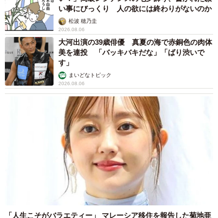
い事にびっくり 人の欲には終わりがないのか
松波 穂乃圭
2026.08.06
大河出演の39歳俳優 真夏の海で赤銅色の肉体
美を連投 「バッキバキだな」「ばり渋いで
す」
まいどなトピック
2026.08.06
「人生こそがバラエティー」 マレーシア移住を報告した菊地亜