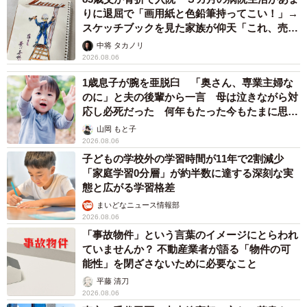
りに退屈で「画用紙と色鉛筆持ってこい！」→
スケッチブックを見た家族が仰天「これ、売れ
ますよ…」
中将 タカノリ
2026.08.06
1歳息子が腕を亜脱臼 「奥さん、専業主婦な
のに」と夫の後輩から一言 母は泣きながら対
応し必死だった 何年もたった今もたまに思い
出し…
山岡 もと子
2026.08.06
子どもの学校外の学習時間が11年で2割減少
「家庭学習0分層」が約半数に達する深刻な実
態と広がる学習格差
まいどなニュース情報部
2026.08.06
「事故物件」という言葉のイメージにとらわれ
ていませんか？ 不動産業者が語る「物件の可
能性」を閉ざさないために必要なこと
平藤 清刀
2026.08.06