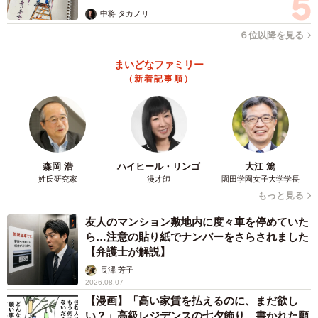
ますよ…」
中将 タカノリ
６位以降を見る
まいどなファミリー
（新着記事順）
森岡 浩
ハイヒール・リンゴ
大江 篤
姓氏研究家
漫才師
園田学園女子大学学長
もっと見る
友人のマンション敷地内に度々車を停めていた
ら…注意の貼り紙でナンバーをさらされました
【弁護士が解説】
長澤 芳子
2026.08.07
【漫画】「高い家賃を払えるのに、まだ欲し
い？」高級レジデンスの七夕飾り、書かれた願