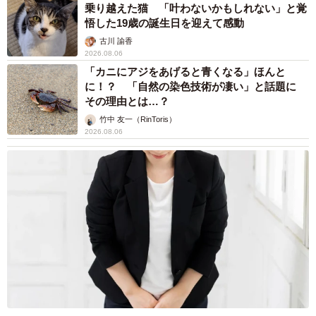
乗り越えた猫 「叶わないかもしれない」と覚
悟した19歳の誕生日を迎えて感動
古川 諭香
2026.08.06
「カニにアジをあげると青くなる」ほんと
に！？ 「自然の染色技術が凄い」と話題に
その理由とは…？
竹中 友一（RinToris）
2026.08.06