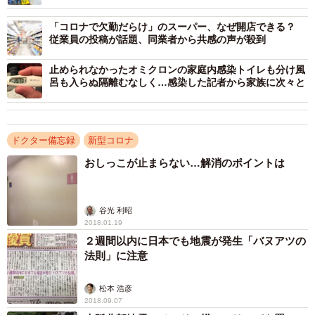
「コロナで欠勤だらけ」のスーパー、なぜ開店できる？
従業員の投稿が話題、同業者から共感の声が殺到
止められなかったオミクロンの家庭内感染トイレも分け風
呂も入らぬ隔離むなしく…感染した記者から家族に次々と
ドクター備忘録
新型コロナ
おしっこが止まらない…解消のポイントは
谷光 利昭
2018.01.19
２週間以内に日本でも地震が発生「バヌアツの
法則」に注意
松本 浩彦
2018.09.07