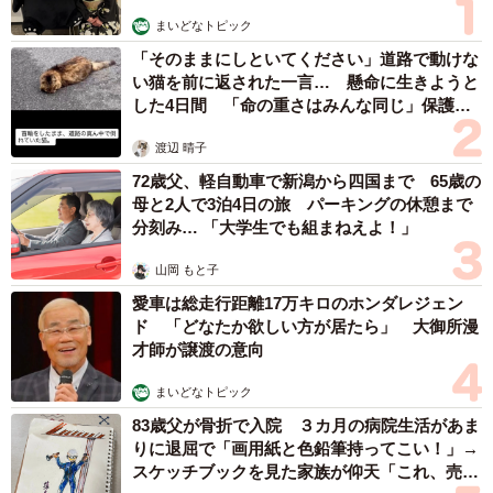
まいどなトピック
「そのままにしといてください」道路で動けな
い猫を前に返された一言… 懸命に生きようと
した4日間 「命の重さはみんな同じ」保護団
体代表の訴え
渡辺 晴子
72歳父、軽自動車で新潟から四国まで 65歳の
母と2人で3泊4日の旅 パーキングの休憩まで
分刻み… 「大学生でも組まねえよ！」
山岡 もと子
愛車は総走行距離17万キロのホンダレジェン
ド 「どなたか欲しい方が居たら」 大御所漫
才師が譲渡の意向
まいどなトピック
83歳父が骨折で入院 ３カ月の病院生活があま
りに退屈で「画用紙と色鉛筆持ってこい！」→
スケッチブックを見た家族が仰天「これ、売れ