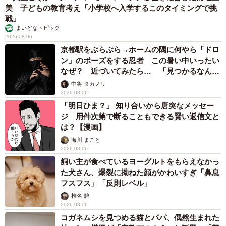
美 子どもの教育考え「小学校へ入学するこのタイミングで挑
戦」
まいどなトピック
2026.08.06
京都駅をぶらぶら→ホームの隅に何やら「ドロ
ン」のポーズをする忍者 この暑い中いったい
なぜ？ 近づいてみたら… 「見つかるなんて
未熟」
中将 タカノリ
2026.08.06
「明日ひま？」 知り合いから唐突なメッセー
ジ 用件次第で断ることもできる賢い返信文と
は？【漫画】
海川 まこと
2026.08.06
飼い主が食べているヨーグルトをもらえなかっ
た犬さん、爆裂に拗ねた顔がかわいすぎ「鼻息
フスフス」「反則レベル」
椎名 碧
2026.08.06
コガネムシを見つめる猫とパパ、偶然生まれた