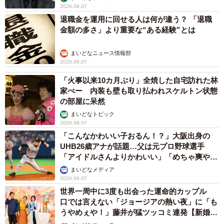
2026.08.07
退職金を運用に回せる人は何が違う？ 「退職
金額の多さ」より重要な“ある経験”とは
まいどなニュース情報部
2026.08.07
「火事以来10カ月ぶり」全焼した自宅訪れた林
家ぺー 内装も壁も取り払われスケルトン状態
の部屋に呆然
まいどなトピック
2026.08.07
「こんなかわいい子おるん！？」大阪出身の
UHB26歳アナが話題…父は元プロ野球選手
「アイドルさんよりかわいい」「めちゃ爽や
か」
まいどなメディア
2026.08.07
世界一周中に3度も出会った運命的カップル
口では言えない「ジョージアの熱い夜」に「も
うやめぇや！」藤井が猛ツッコミ連発【新婚さ
ん】