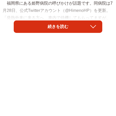
福岡県にある姫野病院の呼びかけが話題です。同病院は7
月28日、公式Twitterアカウント（@HimenoHP）を更新。
「発熱外来に来る方へ 車内で待機してもらってますが、
車内が暑くなってイライラされている方が増えて来ていま
続きを読む
す。エアコンを付けて快適に待って下さい。医師、看護
師、病院職員は発熱者なみに汗をかいて走ってます。電話
などイライラせずに、優しく話して下さい、皆んな心はあ
ります」と投稿しました。投稿した担当者に話を聞きまし
た。