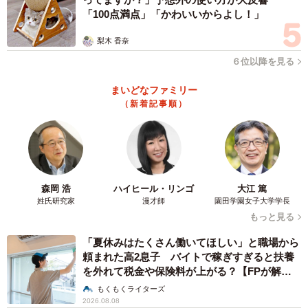
「100点満点」「かわいいからよし！」
梨木 香奈
６位以降を見る
まいどなファミリー
（新着記事順）
森岡 浩
ハイヒール・リンゴ
大江 篤
姓氏研究家
漫才師
園田学園女子大学学長
もっと見る
「夏休みはたくさん働いてほしい」と職場から
頼まれた高2息子 バイトで稼ぎすぎると扶養
を外れて税金や保険料が上がる？【FPが解
説】
もくもくライターズ
2026.08.08