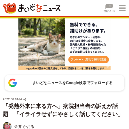
まいどなニュースをGoogle検索でフォローする
2022.08.01(Mon)
「発熱外来に来る方へ」病院担当者の訴えが話
題 「イライラせずにやさしく話してください」
金井 かおる