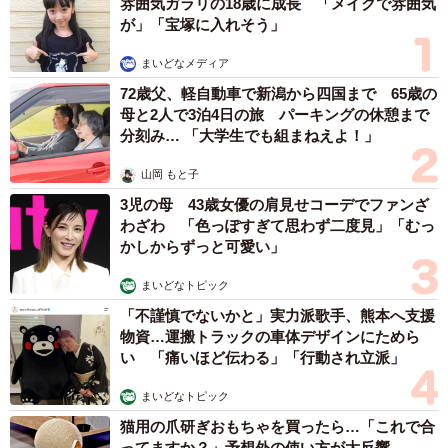
雰囲気ガラリの18歳に成長 「メイクで雰囲気
しいです」
が」「宝塚に入れそう」
まいどなメディア
72歳父、軽自動車で新潟から四国まで 65歳の
母と2人で3泊4日の旅 パーキングの休憩まで
分刻み… 「大学生でも組まねえよ！」
3/3
山岡 もと子
3児の母 43歳女優の肩見せコーデでファンざ
福岡県八女郡広川町にある姫野病院（提供）
わざわ 「色っぽすぎて思わず二度見」「むっ
かしからずっと可愛い」
まいどなトピック
「不謹慎でないかと」実力派歌手、熊本へ支援
物資…運搬トラックの車体デザインにためら
い 「痛いほど伝わる」「行動され立派」
まいどなトピック
猫用の爪研ぎおもちゃを買ったら…「これで合
ってますか？」予想外の使い方が大反響