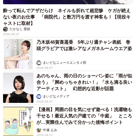
酔って転んでアザだらけ ネイルも折れて超悲惨 ケガが絶え
ない夜のお仕事 「病院代」と数万円を渡す神客も！【現役キ
ャストに取材】
たかなし 亜妖
2026.08.07
乃木坂46賀喜遥香 5年ぶり週チャン表紙 巻
頭グラビアでは激レアなメガネルームウエア姿
まいどなニュースエンタメ部
2026.08.07
あのちゃん、雨の日のショーパン姿に「雨が似
合う」「脚めっちゃきれい！」「水も滴る良い
アーティスト」 幻想的な近影が話題
まいどなメディア
2026.08.07
【漫画】周囲の目を気にせず遊べる！洗濯物も
干せる！最近人気の戸建ての「中庭」 ところ
が…実際住んでみて分かった後悔ポイント
中瀬 えみ
2026.08.07