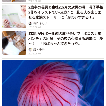
2026.08.07
2歳半の長男と生後2カ月の次男の母 母子手帳
2冊をイラストでいっぱいに 見る人を楽しま
せる家族ストーリーに「かわいすぎる！」
山岡 もと子
2026.08.07
猫2匹が段ボール箱の取り合いで「ポコスカ猫
パンチ」の応酬 その後の心温まる結末に「愛
～！」「おばちゃん泣きそうや…」
梨木 香奈
2026.08.07