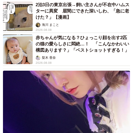
2泊3日の東京出張→飼い主さんが不在中ハムス
ターに異変 眉間にできた深いしわ、「急に老
けた？」【漫画】
海川 まこと
2026.08.08
赤ちゃんが気になる？ひょっこり顔を出す2匹
の猫の愛らしさに悶絶…！ 「こんなかわいい
構図あります？」「ベストショットすぎる！」
梨木 香奈
2026.08.08