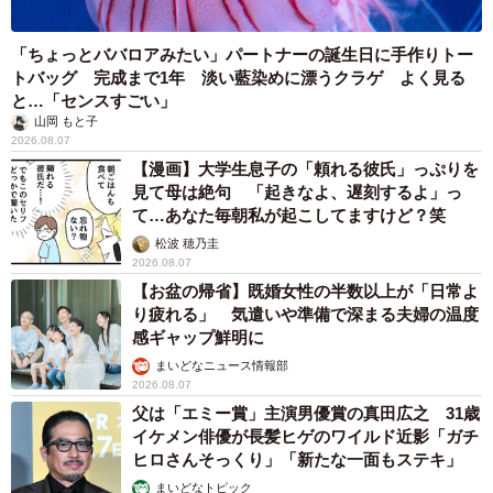
「ちょっとババロアみたい」パートナーの誕生日に手作りトー
トバッグ 完成まで1年 淡い藍染めに漂うクラゲ よく見る
と…「センスすごい」
山岡 もと子
2026.08.07
【漫画】大学生息子の「頼れる彼氏」っぷりを
見て母は絶句 「起きなよ、遅刻するよ」っ
て…あなた毎朝私が起こしてますけど？笑
松波 穂乃圭
2026.08.07
【お盆の帰省】既婚女性の半数以上が「日常よ
り疲れる」 気遣いや準備で深まる夫婦の温度
感ギャップ鮮明に
まいどなニュース情報部
2026.08.07
父は「エミー賞」主演男優賞の真田広之 31歳
イケメン俳優が長髪ヒゲのワイルド近影「ガチ
ヒロさんそっくり」「新たな一面もステキ」
まいどなトピック