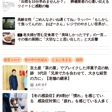
「出棺を10分早めませんか？」 葬儀業者の心遣い伝える
ツイートに感動の輪
高齢女性「ごめんなさいね遅くてね」ラッパー「もしかし
て焦ってんのか、おばーさん」レジでのやさしい世界が話
題
老夫婦が営む定食屋で「美味しかったです」の一言…
その後の展開に「大切なこと思い出した」と大反響
2/3
新型コロナ
世の中の仕組み
ともに生きる
福岡
姫野病院公式Twitterアカウント（@HimenoHP）の実際の投稿（スクリー
京土産「茶の菓」でブレイクした洋菓子店の軌
ンショット）
跡 3代目「兄弟で力を合わせて、大きな経営
の力に」【老舗の継承】
担当者がTwitterに投稿しようと思ったきっかけは「まず
太田 浩子
は発熱外来待機中の熱中症の注意喚起としてあげたかった
2026.06.10
【冬の感染症】約6割が「慣れ」を感じてい
のがきっかけです」。しかしスタッフに向けられる激しい
る 感染症対策に「疲れ」を感じている人多く
言葉が気になり始めます。「当院も含めて、一部だとは思
いますが、全国的にも医療従事者に対しての誹謗中傷が増