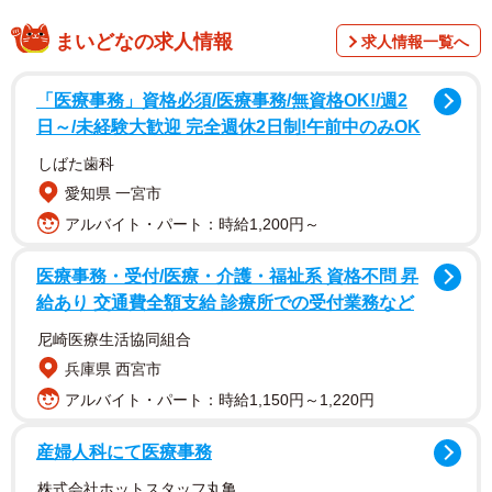
まいどなの求人情報
求人情報一覧へ
「医療事務」資格必須/医療事務/無資格OK!/週2
「うちの子を早くして」「悪化したら責任とって
日～/未経験大歓迎 完全週休2日制!午前中のみOK
くれるの」
しばた歯科
愛知県 一宮市
同病院では発熱外来（駐車場待機）の場合、検査は（1）
アルバイト・パート：時給1,200円～
病院駐車場に到着（2）病院へ電話をし、発熱外来希望を伝
える、LINEメッセージに送る（3）順番が来たら専用駐車
医療事務・受付/医療・介護・福祉系 資格不問 昇
場に移動（4）問診、診察、検体接種（唾液・鼻咽頭）
給あり 交通費全額支給 診療所での受付業務など
（5）帰宅ーーの手順で行われます。7月末現在、1日に発熱
尼崎医療生活協同組合
外来に訪れる人数は100〜150人。車内待機の平均待ち時間
兵庫県 西宮市
は最大で2時間ほどで、駐車場で待つ車の台数は一般診療の
アルバイト・パート：時給1,150円～1,220円
患者とあわせると150台分が満車になるそうです。
産婦人科にて医療事務
これまで実際に投げられた言葉は、待機中の車内からは
株式会社ホットスタッフ丸亀