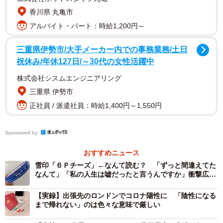
「うちの子を早くしてください」「悪化したら責任とって
香川県 丸亀市
くれるんでしょうか？」。電話では「早く検査結果でない
アルバイト・パート：時給1,200円～
ですか？」「本当に検査にだしてますか？」「なんか流行
ってるみたいだからとりあえず検査できますか？」。ま
三重県伊勢市/大手メーカー内での事務業務/土日
た、順番がまわってくるのが遅いからと、病院駐車場内か
祝休み/年休127日/～30代の女性活躍中
ら救急車を呼んだ人もいたそうです。
株式会社シスムエンジニアリング
三重県 伊勢市
正社員 / 派遣社員：時給1,400円～1,550円
Sponsored by
おすすめニュース
雪印「６Ｐチーズ」←なんて読む？ 「ずっと間違えてた
なんて」「私の人生は嘘だったと言うんですか」衝撃広が
る
【実録】出張先のロンドンでコロナ陽性に 「陰性になる
まで帰れない」のは色々な意味で厳しい