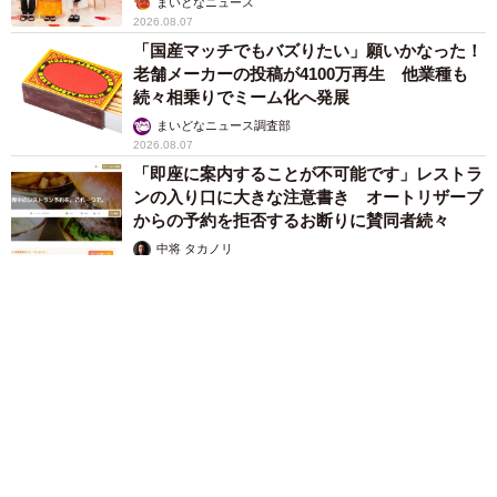
まいどなニュース
2026.08.07
「国産マッチでもバズりたい」願いかなった！
老舗メーカーの投稿が4100万再生 他業種も
続々相乗りでミーム化へ発展
まいどなニュース調査部
2026.08.07
「即座に案内することが不可能です」レストラ
ンの入り口に大きな注意書き オートリザーブ
からの予約を拒否するお断りに賛同者続々
中将 タカノリ
2026.08.07