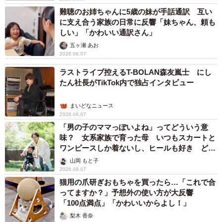
難聴のお姉ちゃんに5歳の妹が手話通訳 互い
に支え合う家族の日常に反響「妹ちゃん、頼も
しい」「かわいい通訳さん」
五ヶ瀬 あお
2026.08.07
ラストライブ控えるT-BOLAN森友嵐士 にし
たん社長がTikTok内で独占インタビュー
まいどなニュース
2026.08.07
「男の子のママっぽいよね」ってどういう意
味？ 女系家族で育った母 いつもスカートと
ワンピースしか着ないし、ヒールも好き どの
へんが…
山岡 もと子
2026.08.07
猫用の爪研ぎおもちゃを買ったら…「これで合
ってますか？」予想外の使い方が大反響
「100点満点」「かわいいからよし！」
梨木 香奈