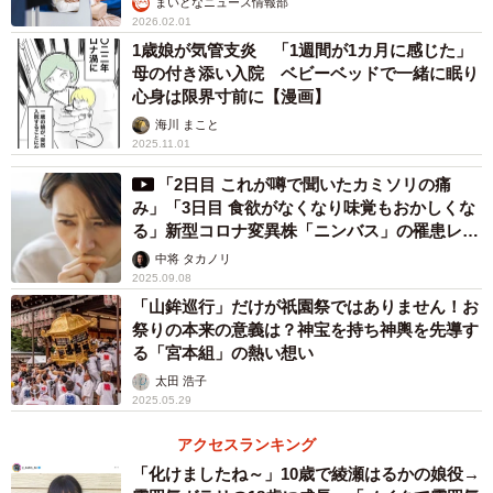
まいどなニュース情報部
2026.02.01
えているので意識を変えてほしかったです」
1歳娘が気管支炎 「1週間が1カ月に感じた」
母の付き添い入院 ベビーベッドで一緒に眠り
投稿を読んだTwitterユーザーからは「よくぞ言ってくれ
心身は限界寸前に【漫画】
ました」「電話の向こうにいるのも人間」「先日行きまし
海川 まこと
た。先生方が走り回っていて大変そうでした」「灼熱の駐
2025.11.01
車場で防護服を着て診察する先生や看護師はもっとヘトヘ
「2日目 これが噂で聞いたカミソリの痛
トなんだ」「イライラするのは分かるけど、つらいのはみ
み」「3日目 食欲がなくなり味覚もおかしくな
る」新型コロナ変異株「ニンバス」の罹患レポ
んな一緒」「心配なのは分かるけど必死にやっていること
ートが話題
中将 タカノリ
を理解して」「怒る理由がわかりません」「みんな医療従
2025.09.08
事者への感謝の気持ちを忘れたの？」「車待機はガソリン
「山鉾巡行」だけが祇園祭ではありません！お
に余裕を持って、エンジンとクーラー切らずに」などの声
祭りの本来の意義は？神宝を持ち神輿を先導す
る「宮本組」の熱い想い
が上がりました。
太田 浩子
2025.05.29
担当者はTwitter投稿で伝えたかった思いを次のように語
アクセスランキング
りました。「肉体的疲労より精神的な疲労がきついです。
「化けましたね～」10歳で綾瀬はるかの娘役→
（誹謗中傷や暴言を）止めておこうと思ってくれたらうれ