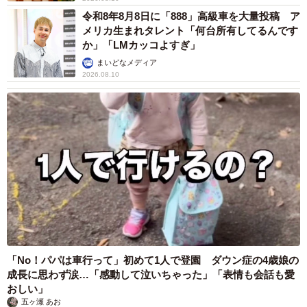
令和8年8月8日に「888」高級車を大量投稿 ア
メリカ生まれタレント「何台所有してるんです
か」「LMカッコよすぎ」
まいどなメディア
2026.08.10
「No！パパは車行って」初めて1人で登園 ダウン症の4歳娘の
成長に思わず涙…「感動して泣いちゃった」「表情も会話も愛
おしい」
五ヶ瀬 あお