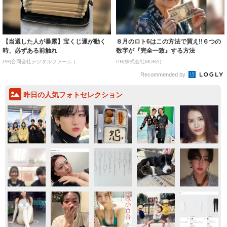
【当選した人が暴露】宝くじ運が動く
８月のロト6はこの方法で買え!!６つの
時、必ずある前触れ
数字が『完全一致』する方法
PR(合同会社デジタルファーム )
PR(株式会社MURA)
Recommended by
昨日の人気フォトセレクション