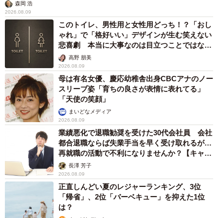
森岡 浩
2026.08.09
このトイレ、男性用と女性用どっち！？「おし
ゃれ」で「格好いい」デザインが生む笑えない
悲喜劇 本当に大事なのは目立つことではな
く…
高野 朋美
2026.08.09
母は有名女優、慶応幼稚舎出身CBCアナのノー
スリーブ姿「育ちの良さが表情に表れてる」
「天使の笑顔」
まいどなメディア
2026.08.09
業績悪化で退職勧奨を受けた30代会社員 会社
都合退職ならば失業手当を早く受け取れるが…
再就職の活動で不利になりませんか？【キャリ
アカウンセラーが解説】
長澤 芳子
2026.08.09
正直しんどい夏のレジャーランキング、3位
「帰省」、2位「バーベキュー」を抑えた1位
は？