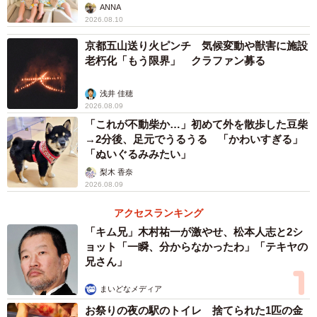
ANNA
2026.08.10
京都五山送り火ピンチ 気候変動や獣害に施設
老朽化「もう限界」 クラファン募る
浅井 佳穂
2026.08.09
「これが不動柴か…」初めて外を散歩した豆柴
→2分後、足元でうるうる 「かわいすぎる」
「ぬいぐるみみたい」
梨木 香奈
2026.08.09
アクセスランキング
「キム兄」木村祐一が激やせ、松本人志と2シ
ョット「一瞬、分からなかったわ」「テキヤの
兄さん」
まいどなメディア
お祭りの夜の駅のトイレ 捨てられた1匹の金