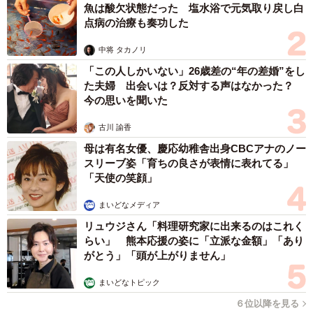
魚は酸欠状態だった 塩水浴で元気取り戻し白
点病の治療も奏功した
中将 タカノリ
「この人しかいない」26歳差の“年の差婚”をし
た夫婦 出会いは？反対する声はなかった？
今の思いを聞いた
古川 諭香
母は有名女優、慶応幼稚舎出身CBCアナのノー
スリーブ姿「育ちの良さが表情に表れてる」
「天使の笑顔」
まいどなメディア
リュウジさん「料理研究家に出来るのはこれく
らい」 熊本応援の姿に「立派な金額」「あり
がとう」「頭が上がりません」
まいどなトピック
６位以降を見る