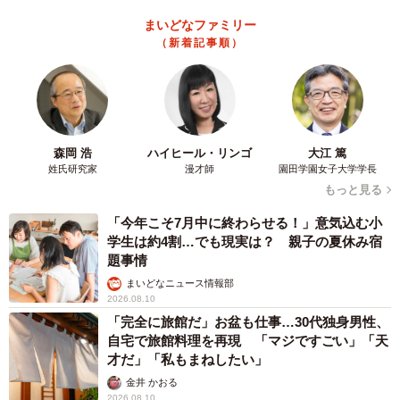
まいどなファミリー
（新着記事順）
森岡 浩
ハイヒール・リンゴ
大江 篤
姓氏研究家
漫才師
園田学園女子大学学長
もっと見る
「今年こそ7月中に終わらせる！」意気込む小
学生は約4割…でも現実は？ 親子の夏休み宿
題事情
まいどなニュース情報部
2026.08.10
「完全に旅館だ」お盆も仕事…30代独身男性、
自宅で旅館料理を再現 「マジですごい」「天
才だ」「私もまねしたい」
金井 かおる
2026.08.10