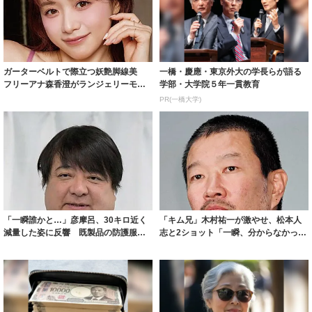
ガーターベルトで際立つ妖艶脚線美
一橋・慶應・東京外大の学長らが語る
フリーアナ森香澄がランジェリーモデ
学部・大学院５年一貫教育
ルに ｢PE...
PR(一橋大学)
「一瞬誰かと…」彦摩呂、30キロ近く
「キム兄」木村祐一が激やせ、松本人
減量した姿に反響 既製品の防護服が
志と2ショット「一瞬、分からなかった
着られると...
わ」「テキ...