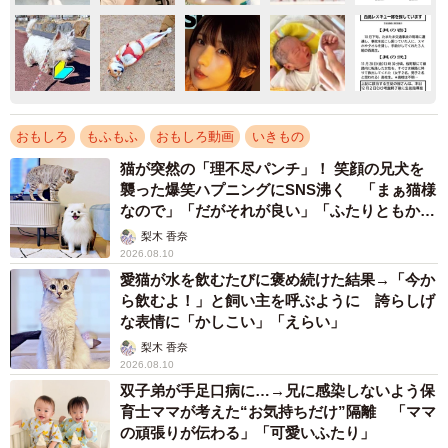
おもしろ
もふもふ
おもしろ動画
いきもの
猫が突然の「理不尽パンチ」！ 笑顔の兄犬を
襲った爆笑ハプニングにSNS沸く 「まぁ猫様
なので」「だがそれが良い」「ふたりともかわ
いいね」
梨木 香奈
2026.08.10
愛猫が水を飲むたびに褒め続けた結果→「今か
ら飲むよ！」と飼い主を呼ぶように 誇らしげ
な表情に「かしこい」「えらい」
梨木 香奈
2026.08.10
双子弟が手足口病に…→兄に感染しないよう保
育士ママが考えた“お気持ちだけ”隔離 「ママ
の頑張りが伝わる」「可愛いふたり」