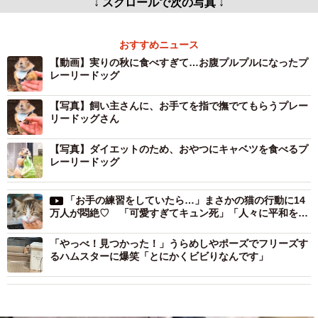
↓ スクロールで次の写真 ↓
おすすめニュース
【動画】実りの秋に食べすぎて…お腹プルプルになったプ
レーリードッグ
【写真】飼い主さんに、お手てを指で撫でてもらうプレー
リードッグさん
【写真】ダイエットのため、おやつにキャベツを食べるプ
レーリードッグ
「お手の練習をしていたら…」まさかの猫の行動に14
万人が悶絶♡ 「可愛すぎてキュン死」「人々に平和をも
たらす光景っ！」
「やっべ！見つかった！」うらめしやポーズでフリーズす
るハムスターに爆笑「とにかくビビりなんです」