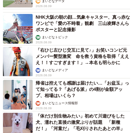
まいどなデータ
2026.08.09
NHK大阪の朝の顔…気象キャスター、真っ赤な
ワンピで「愛の不時着」観劇 三山凌輝さんら
ポスターと記念撮影
まいどなトピック
2026.08.09
「右ひじ左ひじ交互に見て♪」お笑いコンビ元
メンバー髪型激変 命を救う資格を取得「ええ
え！！すごすぎます！」→本名も明らかに
まいどなメディア
2026.08.09
帰省は控えても感謝は届けたい…「お盆玉」っ
て知ってる？「あげる派」の4割が金額アッ
プ、相場はいくら？
まいどなニュース情報部
2026.08.09
「体だけ別生物みたい」初めて川遊びをした
犬、濡れた直後の激変ぶりが話題 「新種
だ！」「河童だ」「毛刈りされたあとの羊」