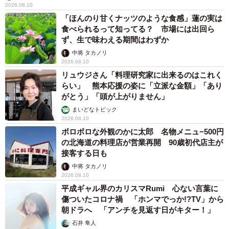
2026.08.10
「ほんのり甘くナッツのような食感」蓮の実は
食べられるって知ってる？ 市場には出回ら
ず、生で味わえる期間はわずか
中将 タカノリ
2026.08.10
リュウジさん「料理研究家に出来るのはこれく
らい」 熊本応援の姿に「立派な金額」「あり
がとう」「頭が上がりません」
まいどなトピック
2026.08.10
ボロボロな外観のかに太郎 名物メニュ−500円
の北海道の料理店が営業再開 90歳初代店主が
接客する日も
中将 タカノリ
2026.08.10
平成ギャル界のカリスマRumi 心ない言葉に
傷ついたコロナ禍 「ホンマでっか!?TV」から
朝ドラへ 「アンチを見返す日がキター！」
石井 隼人