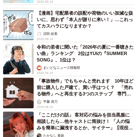
2026.08.10
【漫画】宅配業者の誤配や荷物のいい加減な扱
いに、思わず「本人が謝りに来い！」…これっ
てカスハラになりますか？
沼田 絵美
2026.08.10
令和の若者に聞いた「2026年の夏に一番聴きた
い曲」ランキング 2位はYUIの『SUMMER
SONG』、1位は？
まいどなニュース情報部
2026.08.10
「事故物件」でもちゃんと売れます 10年ほど
前に購入した戸建て、買い手はつく？ 「売れ
る物件」へと再生する3つのステップ 専門家
が解説
平藤 清刀
2026.08.10
「ここだけの話」 客対応の悩みを担当黒服に
相談したら…他キャストに筒抜け！ 「人の悩
みを簡単に漏洩するとか、サイテー」【現役キ
ャストに取材】
たかなし 亜妖