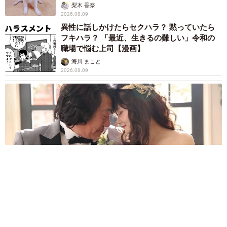
梨木 香奈
2026.08.09
異性に話しかけたらセクハラ？ 黙っていたら
フキハラ？ 「最近、生きるの難しい」令和の
職場で悩む上司【漫画】
海川 まこと
2026.08.09
「この人しかいない」26歳差の“年の差婚”をした夫婦 出会い
は？反対する声はなかった？ 今の思いを聞いた