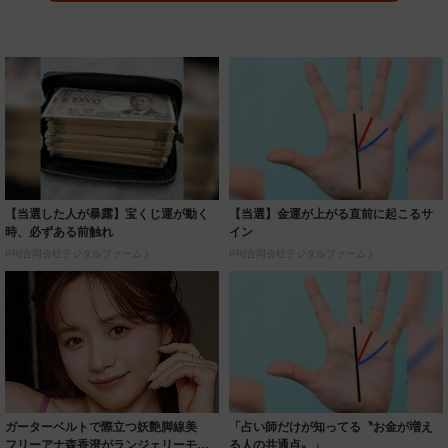
【当選した人が暴露】宝くじ運が動く
【当選】金運が上がる直前に起こるサ
時、必ずある前触れ
イン
PR(合同会社デジタルファーム )
PR(合同会社デジタルファーム )
ガーターベルトで際立つ妖艶脚線美
「占い師だけが知ってる〝お金が増え
フリーアナ森香澄がランジェリーモデ
る人の共通点〟」