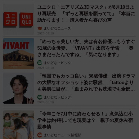
ユニクロ「エアリズム3Dマスク」が8月10日よ
り再販売 「ずっと再販を願ってて」「本当に
助かります！」購入者から喜びの声
まいどなニュース
2026.08.10
「めっちゃ美しい方」夫は有名俳優…もうすぐ
51歳の女優妻、「VIVANT」出演を予告 「奥
さまだったんですね」「気になります」
まいどなトピック
2026.08.10
「韓国でもカッコ良い」36歳俳優 出演ドラマ
の大胆なオフショット姿に騒然 「tattooより
も美肌に目が」「血まみれでも洗濯でも全部か
っこいい」
まいどなトピック
2026.08.10
「今年こそ7月中に終わらせる！」意気込む小
学生は約4割…でも現実は？ 親子の夏休み宿
題事情
まいどなニュース情報部