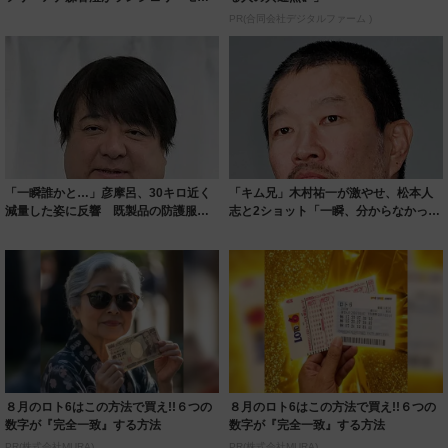
ルに ｢PE...
PR(合同会社デジタルファーム )
「一瞬誰かと…」彦摩呂、30キロ近く
「キム兄」木村祐一が激やせ、松本人
減量した姿に反響 既製品の防護服が
志と2ショット「一瞬、分からなかった
着られると...
わ」「テキ...
８月のロト6はこの方法で買え!!６つの
８月のロト6はこの方法で買え!!６つの
数字が『完全一致』する方法
数字が『完全一致』する方法
PR(株式会社MURA)
PR(株式会社MURA)