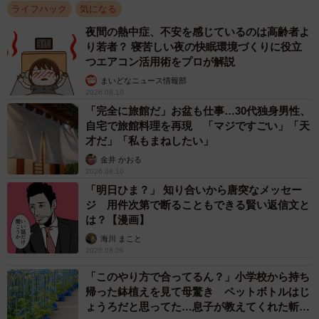
ライフハック
気になる
夜間の熱中症、不安を感じているのは高齢者よ
り若者？ 寝苦しい夜の快眠環境づくりに役立
つエアコン活用術をプロが解説
まいどなニュース情報部
2026.08.10
「完全に旅館だ」お盆も仕事…30代独身男性、
自宅で旅館料理を再現 「マジですごい」「天
才だ」「私もまねしたい」
金井 かおる
2026.08.10
「明日ひま？」 知り合いから唐突なメッセー
ジ 用件次第で断ることもできる賢い返信文と
は？【漫画】
海川 まこと
2026.08.06
「このやり方で合ってるん？」小学校から持ち
帰った鉢植えを見て母驚き ペットボトルはじ
ょうろだと思ってた…息子が教えてくれた斬新