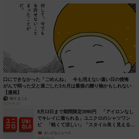
口にできなかった「ごめんね」 今も消えない遠い日の後悔
がんで弱った父と過ごした3カ月は最後の贈り物かもしれない
【漫画】
海川 まこと
2026.08.10
8月13日まで期間限定3990円 「アイロンなし
でキレイに着られる」ユニクロのシャツワン
ピ 「軽くて涼しい」「スタイル良く見える」
の声
まいどなニュース
2026.08.10