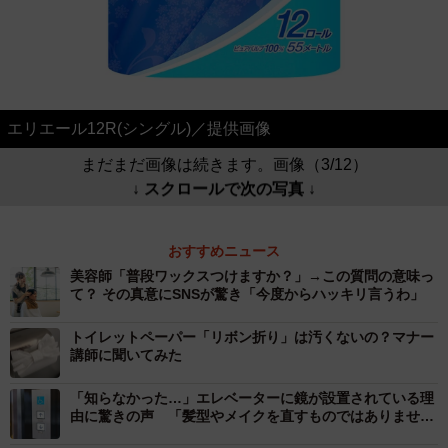
エリエール12R(シングル)／提供画像
まだまだ画像は続きます。画像（3/12）
↓ スクロールで次の写真 ↓
おすすめニュース
美容師「普段ワックスつけますか？」→この質問の意味っ
て？ その真意にSNSが驚き「今度からハッキリ言うわ」
トイレットペーパー「リボン折り」は汚くないの？マナー
講師に聞いてみた
「知らなかった…」エレベーターに鏡が設置されている理
由に驚きの声 「髪型やメイクを直すものではありませ
ん」