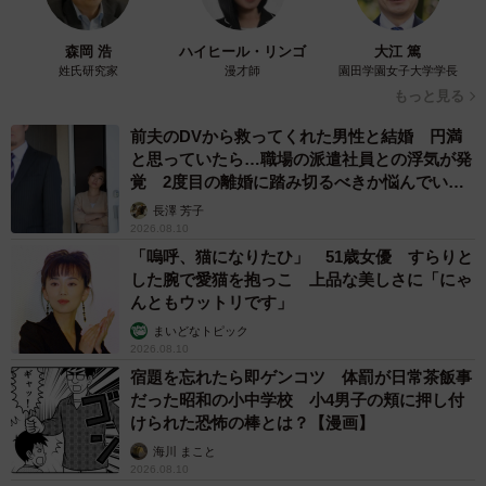
森岡 浩
ハイヒール・リンゴ
大江 篤
姓氏研究家
漫才師
園田学園女子大学学長
もっと見る
前夫のDVから救ってくれた男性と結婚 円満
と思っていたら…職場の派遣社員との浮気が発
覚 2度目の離婚に踏み切るべきか悩んでいま
す【夫婦関係修復カウンセラーが解説】
長澤 芳子
2026.08.10
「嗚呼、猫になりたひ」 51歳女優 すらりと
した腕で愛猫を抱っこ 上品な美しさに「にゃ
んともウットリです」
まいどなトピック
2026.08.10
宿題を忘れたら即ゲンコツ 体罰が日常茶飯事
だった昭和の小中学校 小4男子の頬に押し付
けられた恐怖の棒とは？【漫画】
海川 まこと
2026.08.10