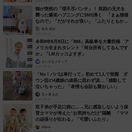
2026.08.10
猫が突然の「理不尽パンチ」！ 笑顔の兄犬を
襲った爆笑ハプニングにSNS沸く 「まぁ猫様
なので」「だがそれが良い」「ふたりともかわ
いいね」
梨木 香奈
2026.08.10
令和8年8月8日に「888」高級車を大量投稿 ア
メリカ生まれタレント「何台所有してるんです
か」「LMカッコよすぎ」
まいどなメディア
2026.08.10
「No！パパは車行って」初めて1人で登園 ダ
ウン症の4歳娘の成長に思わず涙…「感動して
泣いちゃった」「表情も会話も愛おしい」
五ヶ瀬 あお
2026.08.10
双子弟が手足口病に…→兄に感染しないよう保
育士ママが考えた“お気持ちだけ”隔離 「ママ
の頑張りが伝わる」「可愛いふたり」
ANNA
2026.08.10