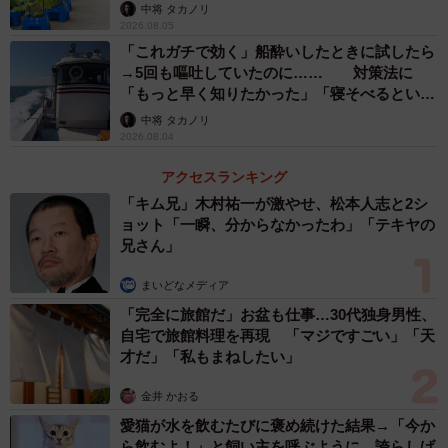
な水やりとは
中将 タカノリ
2026.08.05
「これガチで効く」船酔いしたときに試したら
→5回も嘔吐していたのに…… 対策法に
「もっと早く知りたかった」「寝そべるといい
らしい」
中将 タカノリ
2026.08.04
アクセスランキング
「キム兄」木村祐一が激やせ、松本人志と2シ
ョット「一瞬、分からなかったわ」「テキヤの
兄さん」
まいどなメディア
「完全に旅館だ」お盆も仕事…30代独身男性、
自宅で旅館料理を再現 「マジですごい」「天
才だ」「私もまねしたい」
金井 かおる
愛猫が水を飲むたびに褒め続けた結果→「今か
ら飲むよ！」と飼い主を呼ぶように 誇らしげ