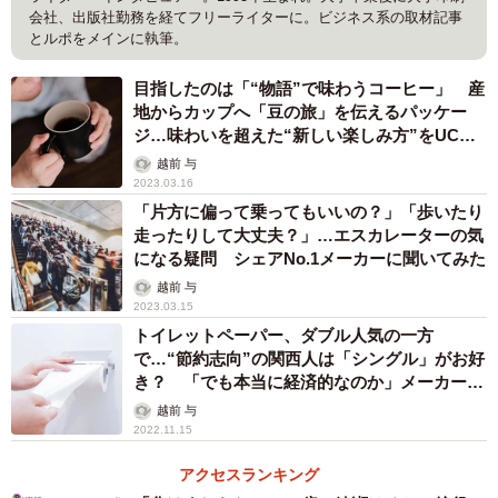
会社、出版社勤務を経てフリーライターに。ビジネス系の取材記事
とルポをメインに執筆。
目指したのは「“物語”で味わうコーヒー」 産
地からカップへ「豆の旅」を伝えるパッケー
ジ…味わいを超えた“新しい楽しみ方”をUCC
提案
越前 与
2023.03.16
「片方に偏って乗ってもいいの？」「歩いたり
走ったりして大丈夫？」…エスカレーターの気
になる疑問 シェアNo.1メーカーに聞いてみた
越前 与
2023.03.15
トイレットペーパー、ダブル人気の一方
で…“節約志向”の関西人は「シングル」がお好
き？ 「でも本当に経済的なのか」メーカーに
聞いてみた
越前 与
2022.11.15
アクセスランキング