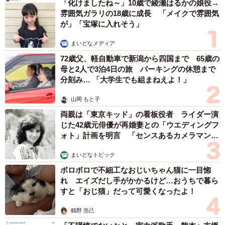
「化けましたね～」10歳で綾瀬はるかの娘役→
雰囲気ガラリの18歳に成長 「メイクで雰囲気
が」「宝塚に入れそう」
まいどなメディア
72歳父、軽自動車で新潟から四国まで 65歳の
母と2人で3泊4日の旅 パーキングの休憩まで
分刻み… 「大学生でも組まねえよ！」
山岡 もと子
両親は「東京キッド」の看板役者 ライダー演
じた42歳元俳優が再婚妻との「ウエディングフ
ォト」計画を明言 「センスあるカメラマン求
む」
まいどなトピック
ボロボロで不細工なおじいちゃん猫に一目惚
れ エイズだし手がかかるけど…おうちで暮ら
すと「おじ猫」だって可愛くなったよ！
鶴野 浩己