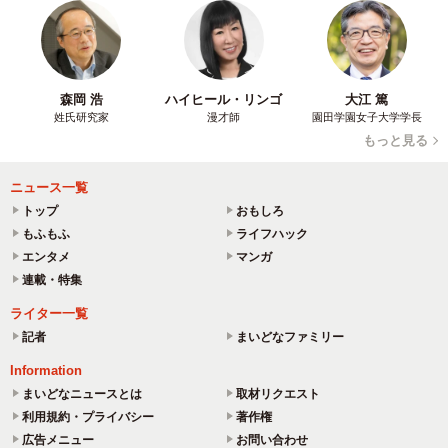
森岡 浩
ハイヒール・リンゴ
大江 篤
姓氏研究家
漫才師
園田学園女子大学学長
もっと見る
ニュース一覧
トップ
おもしろ
もふもふ
ライフハック
エンタメ
マンガ
連載・特集
ライター一覧
記者
まいどなファミリー
Information
まいどなニュースとは
取材リクエスト
利用規約・プライバシー
著作権
広告メニュー
お問い合わせ