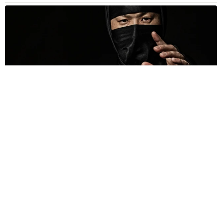
京都駅をぶらぶら→ホームの隅に何やら「ドロン」のポーズを
する忍者 この暑い中いったいなぜ？ 近づいてみたら…
「見つかるなんて未熟」
中将 タカノリ
2026.08.06
「明日ひま？」 知り合いから唐突なメッセー
ジ 用件次第で断ることもできる賢い返信文と
は？【漫画】
海川 まこと
2026.08.06