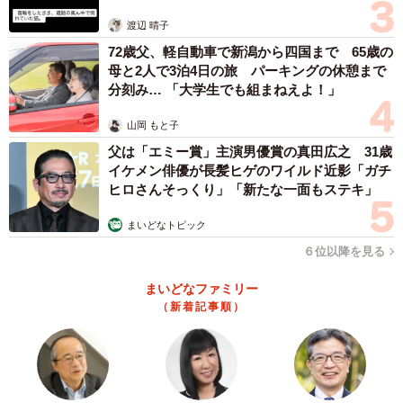
体代表の訴え
渡辺 晴子
72歳父、軽自動車で新潟から四国まで 65歳の
母と2人で3泊4日の旅 パーキングの休憩まで
分刻み… 「大学生でも組まねえよ！」
山岡 もと子
父は「エミー賞」主演男優賞の真田広之 31歳
イケメン俳優が長髪ヒゲのワイルド近影「ガチ
ヒロさんそっくり」「新たな一面もステキ」
まいどなトピック
６位以降を見る
まいどなファミリー
（新着記事順）