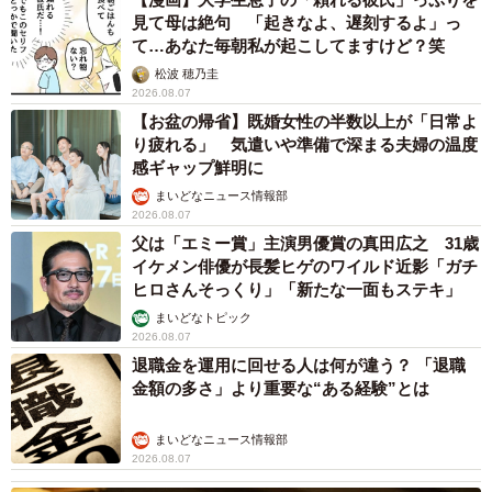
見て母は絶句 「起きなよ、遅刻するよ」っ
て…あなた毎朝私が起こしてますけど？笑
松波 穂乃圭
2026.08.07
【お盆の帰省】既婚女性の半数以上が「日常よ
り疲れる」 気遣いや準備で深まる夫婦の温度
感ギャップ鮮明に
まいどなニュース情報部
2026.08.07
父は「エミー賞」主演男優賞の真田広之 31歳
イケメン俳優が長髪ヒゲのワイルド近影「ガチ
ヒロさんそっくり」「新たな一面もステキ」
まいどなトピック
2026.08.07
退職金を運用に回せる人は何が違う？ 「退職
金額の多さ」より重要な“ある経験”とは
まいどなニュース情報部
2026.08.07