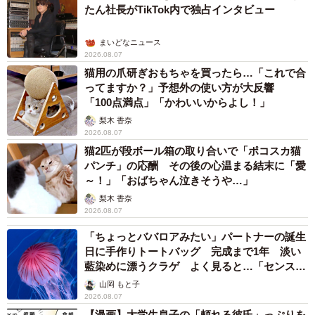
たん社長がTikTok内で独占インタビュー
まいどなニュース
2026.08.07
猫用の爪研ぎおもちゃを買ったら…「これで合
ってますか？」予想外の使い方が大反響
「100点満点」「かわいいからよし！」
梨木 香奈
2026.08.07
猫2匹が段ボール箱の取り合いで「ポコスカ猫
パンチ」の応酬 その後の心温まる結末に「愛
～！」「おばちゃん泣きそうや…」
梨木 香奈
2026.08.07
「ちょっとババロアみたい」パートナーの誕生
日に手作りトートバッグ 完成まで1年 淡い
藍染めに漂うクラゲ よく見ると…「センスす
ごい」
山岡 もと子
2026.08.07
【漫画】大学生息子の「頼れる彼氏」っぷりを