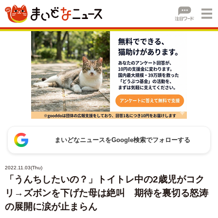
まいどなニュースをGoogle検索でフォローする
2022.11.03(Thu)
「うんちしたいの？」トイトレ中の2歳児がコク
リ→ズボンを下げた母は絶叫 期待を裏切る怒涛
の展開に涙が止まらん