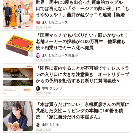
世界一周中に3度も出会った運命的カップル
口では言えない「ジョージアの熱い夜」に「も
うやめぇや！」藤井が猛ツッコミ連発【新婚さ
ん】
まいどなニュース
2026.08.07
「国産マッチでもバズりたい」願いかなった！
老舗メーカーの投稿が4100万再生 他業種も
続々相乗りでミーム化へ発展
まいどなニュース調査部
2026.08.07
「即座に案内することが不可能です」レストラ
ンの入り口に大きな注意書き オートリザーブ
からの予約を拒否するお断りに賛同者続々
中将 タカノリ
2026.08.07
「本は買うだけでいい」京極夏彦さんの言葉に
共感した女性→リビングの本棚に140冊を積
読 「家に自分だけの本屋さん」
山岡 もと子
2026.08.07