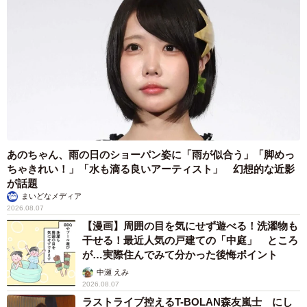
あのちゃん、雨の日のショーパン姿に「雨が似合う」「脚めっ
ちゃきれい！」「水も滴る良いアーティスト」 幻想的な近影
が話題
まいどなメディア
2026.08.07
【漫画】周囲の目を気にせず遊べる！洗濯物も
干せる！最近人気の戸建ての「中庭」 ところ
が…実際住んでみて分かった後悔ポイント
中瀬 えみ
2026.08.07
ラストライブ控えるT-BOLAN森友嵐士 にし