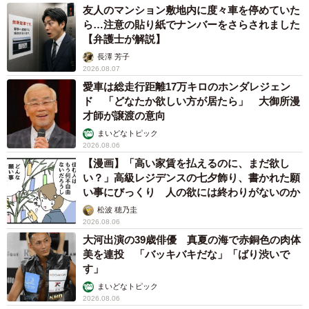
友人のマンション敷地内に度々車を停めていた
ら…注意の貼り紙でナンバーをさらされました
【弁護士が解説】
長澤 芳子
2026.08.07
愛車は総走行距離17万キロのホンダレジェン
ド 「どなたか欲しい方が居たら」 大御所漫
才師が譲渡の意向
まいどなトピック
2026.08.06
【漫画】「高い家賃を払えるのに、まだ欲し
い？」高級レジデンスの七夕飾り、書かれた願
い事にびっくり 人の欲には終わりがないのか
松波 穂乃圭
2026.08.06
大河出演の39歳俳優 真夏の海で赤銅色の肉体
美を連投 「バッキバキだな」「ばり渋いで
す」
まいどなトピック
2026.08.06