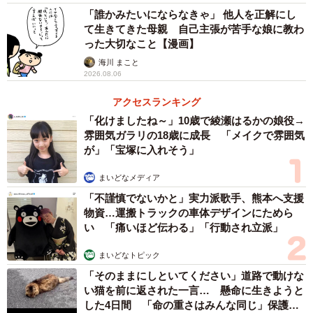
「誰かみたいにならなきゃ」 他人を正解にし
て生きてきた母親 自己主張が苦手な娘に教わ
った大切なこと【漫画】
海川 まこと
2026.08.06
アクセスランキング
「化けましたね～」10歳で綾瀬はるかの娘役→
雰囲気ガラリの18歳に成長 「メイクで雰囲気
が」「宝塚に入れそう」
まいどなメディア
「不謹慎でないかと」実力派歌手、熊本へ支援
物資…運搬トラックの車体デザインにためら
い 「痛いほど伝わる」「行動され立派」
まいどなトピック
「そのままにしといてください」道路で動けな
い猫を前に返された一言… 懸命に生きようと
した4日間 「命の重さはみんな同じ」保護団