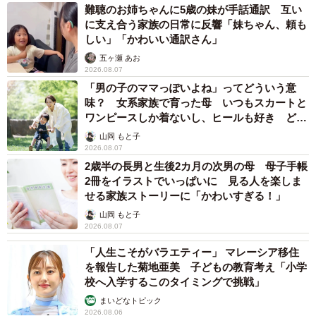
難聴のお姉ちゃんに5歳の妹が手話通訳 互い
に支え合う家族の日常に反響「妹ちゃん、頼も
しい」「かわいい通訳さん」
五ヶ瀬 あお
2026.08.07
「男の子のママっぽいよね」ってどういう意
味？ 女系家族で育った母 いつもスカートと
ワンピースしか着ないし、ヒールも好き どの
へんが…
山岡 もと子
2026.08.07
2歳半の長男と生後2カ月の次男の母 母子手帳
2冊をイラストでいっぱいに 見る人を楽しま
せる家族ストーリーに「かわいすぎる！」
山岡 もと子
2026.08.07
「人生こそがバラエティー」 マレーシア移住
を報告した菊地亜美 子どもの教育考え「小学
校へ入学するこのタイミングで挑戦」
まいどなトピック
2026.08.06