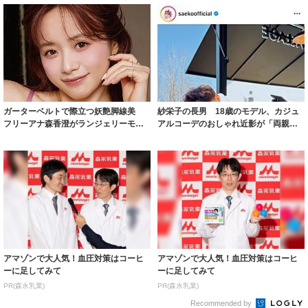
ガーターベルトで際立つ妖艶脚線美
紗栄子の長男 18歳のモデル、カジュ
フリーアナ森香澄がランジェリーモデ
アルコーデのおしゃれ近影が「両親の
ルに ｢PE...
いいとこ取...
アマゾンで大人気！血圧対策はコーヒ
アマゾンで大人気！血圧対策はコーヒ
ーに足してみて
ーに足してみて
PR(森永乳業)
PR(森永乳業)
Recommended by