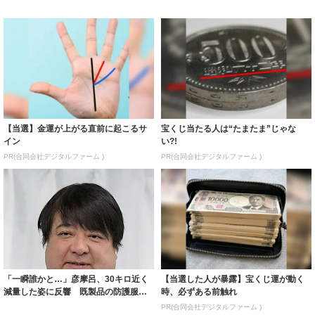
【当選】金運が上がる直前に起こるサ
宝くじ当たる人は“たまたま”じゃな
イン
い?!
PR(合同会社デジタルファーム )
PR(合同会社デジタルファーム )
「一瞬誰かと…」彦摩呂、30キロ近く
【当選した人が暴露】宝くじ運が動く
減量した姿に反響 既製品の防護服が
時、必ずある前触れ
着られると...
PR(合同会社デジタルファーム )