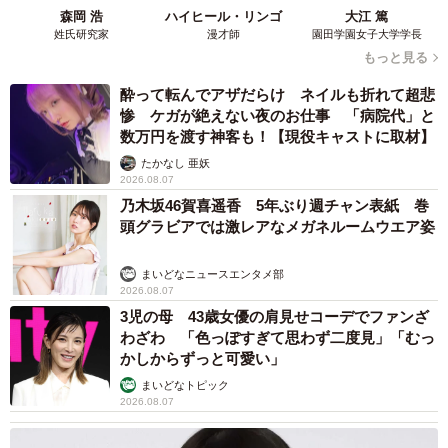
森岡 浩
ハイヒール・リンゴ
大江 篤
姓氏研究家
漫才師
園田学園女子大学学長
もっと見る
酔って転んでアザだらけ ネイルも折れて超悲
惨 ケガが絶えない夜のお仕事 「病院代」と
数万円を渡す神客も！【現役キャストに取材】
たかなし 亜妖
2026.08.07
乃木坂46賀喜遥香 5年ぶり週チャン表紙 巻
頭グラビアでは激レアなメガネルームウエア姿
まいどなニュースエンタメ部
2026.08.07
3児の母 43歳女優の肩見せコーデでファンざ
わざわ 「色っぽすぎて思わず二度見」「むっ
かしからずっと可愛い」
まいどなトピック
2026.08.07