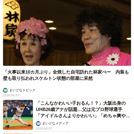
「火事以来10カ月ぶり」全焼した自宅訪れた林家ぺー 内装も
壁も取り払われスケルトン状態の部屋に呆然
まいどなトピック
2026.08.07
「こんなかわいい子おるん！？」大阪出身の
UHB26歳アナが話題…父は元プロ野球選手
「アイドルさんよりかわいい」「めちゃ爽や
か」
まいどなメディア
2026.08.07