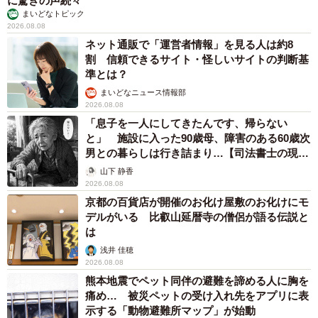
に驚きの声続々
まいどなトピック
2026.08.08
ネット通販で「運営者情報」を見る人は約8
割 信頼できるサイト・怪しいサイトの判断基
準とは？
まいどなニュース情報部
2026.08.08
「息子を一人にしてきたんです、帰らない
と」 施設に入った90歳母、障害のある60歳次
男との暮らしは行き詰まり…【司法書士の現場
から】
山下 静香
2026.08.08
京都の百貨店が開催のお化け屋敷のお化けにモ
デルがいる 比叡山延暦寺の僧侶が語る伝説と
は
浅井 佳穂
2026.08.08
熊本地震でペット同伴の避難を諦める人に胸を
痛め… 被災ペットの受け入れ先をアプリに表
示する「動物避難所マップ」が始動