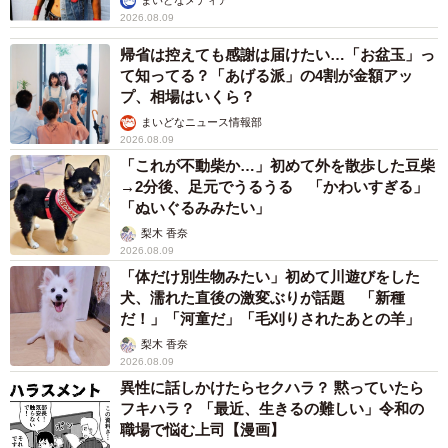
まいどなメディア
2026.08.09
帰省は控えても感謝は届けたい…「お盆玉」っ
て知ってる？「あげる派」の4割が金額アッ
プ、相場はいくら？
まいどなニュース情報部
2026.08.09
「これが不動柴か…」初めて外を散歩した豆柴
→2分後、足元でうるうる 「かわいすぎる」
「ぬいぐるみみたい」
梨木 香奈
2026.08.09
「体だけ別生物みたい」初めて川遊びをした
犬、濡れた直後の激変ぶりが話題 「新種
だ！」「河童だ」「毛刈りされたあとの羊」
梨木 香奈
2026.08.09
異性に話しかけたらセクハラ？ 黙っていたら
フキハラ？ 「最近、生きるの難しい」令和の
職場で悩む上司【漫画】