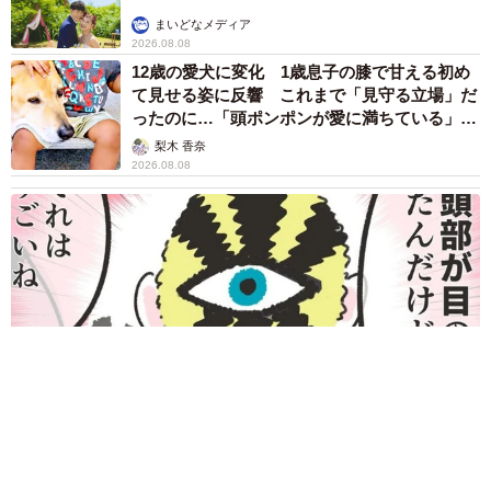
まいどなメディア
2026.08.08
12歳の愛犬に変化 1歳息子の膝で甘える初め
て見せる姿に反響 これまで「見守る立場」だ
ったのに…「頭ポンポンが愛に満ちている」
「尊…」
梨木 香奈
2026.08.08
何かと人に舐められた黒髪時代 30代後半で金髪デビューした
ら…人生が激変！【漫画】