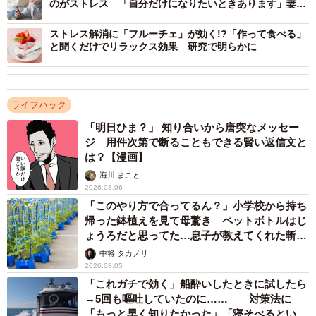
のがストレス 「自分だけになりたいときあります」妻た
ストレスの解消方法TOP10（提供画像）
ちの共感、続々
ストレス解消に「フルーチェ」が効く!?「作って食べる」
【1位：食べる】
と聞くだけでリラックス効果 研究で明らかに
・ストレス具合がMAXの時は、カロリーもなにも気にせず
に好きな食べ物を好きなだけ食べることでストレス発散し
ます（23歳女性）
ライフハック
・スイーツをカロリーを気にせずに一気に食べます。普段
「明日ひま？」 知り合いから唐突なメッセー
は太らないようにとか、体のことを考えてカロリーを制限
ジ 用件次第で断ることもできる賢い返信文と
は？【漫画】
しているので、ルールを無視して食べると最高にテンショ
海川 まこと
ンが上がってストレス解消になります（35歳男性）
2026.08.06
「このやり方で合ってるん？」小学校から持ち
【2位：映画・ドラマ・動画を観る】
帰った鉢植えを見て母驚き ペットボトルはじ
ょうろだと思ってた…息子が教えてくれた斬新
・大好きなTV番組を録画しておいて、深夜にお酒とおつま
な水やりとは
中将 タカノリ
みをそろえて、一人でゆったりと楽しみます（27歳女性）
2026.08.05
・私のストレス解消方法はドラマや映画を一気に観ること
「これガチで効く」船酔いしたときに試したら
です。恋愛ドラマで現実逃避したり、イケメンで目の保養
→5回も嘔吐していたのに…… 対策法に
「もっと早く知りたかった」「寝そべるといい
をしたりします（41歳女性）