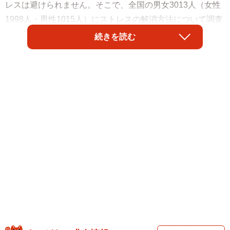
レスは避けられません。そこで、全国の男女3013人（女性
1998人・男性1015人）にストレスの解消方法について調査
をしたところ、最も多かった回答は「食べる」だったそう
続きを読む
です。
株式会社ビズヒッツが「ストレスの解消方法に関する意識
調査」と題して2022年10月に実施した調査で、10代