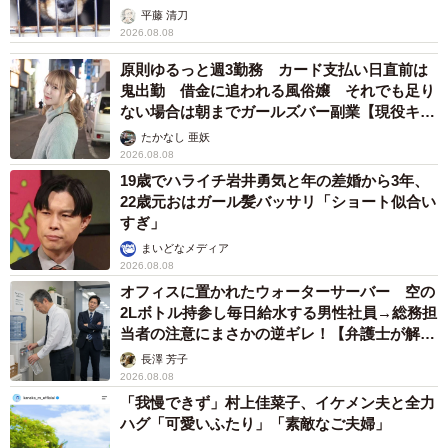
平藤 清刀
2026.08.08
原則ゆるっと週3勤務 カード支払い日直前は
鬼出勤 借金に追われる風俗嬢 それでも足り
ない場合は朝までガールズバー副業【現役キャ
ストに取材】
たかなし 亜妖
2026.08.08
19歳でハライチ岩井勇気と年の差婚から3年、
22歳元おはガール髪バッサリ「ショート似合い
すぎ」
まいどなメディア
2026.08.08
オフィスに置かれたウォーターサーバー 空の
2Lボトル持参し毎日給水する男性社員→総務担
当者の注意にまさかの逆ギレ！【弁護士が解
説】
長澤 芳子
2026.08.08
「我慢できず」村上佳菜子、イケメン夫と全力
ハグ「可愛いふたり」「素敵なご夫婦」