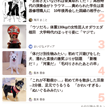
「お前さえいなければ金賞取れてた！」高校時
【4位：歌う】
代の演奏会がトラウマ……責められた学生は楽
器修理職人に 10年後再会した因縁の相手から
・1人カラオケに行き、フリータイムで7時間粘る（28歳女
思わぬ申し出【漫画】
性）
海川 まこと
・仕事帰りに無性に歌いたいなって思ったときはだいたい
「ウソだろ」体重130kgの女性芸人オダウエダ
ストレスが溜まっているので、帰りにそのまま寄って思い
植田 大学時代のほっそり姿に「マジで」
っきり好きな曲を歌います。一人だとAメロがわからなくて
も、適当に歌ってサビを全力で歌ったり、飽きたら演奏中
まいどなメディア
止を押せるので気楽（29歳男性）
「体だけ別生物みたい」初めて川遊びをした
・通勤中に車の中で歌うこと。アップテンポな曲を歌うこ
犬、濡れた直後の激変ぶりが話題 「新種
だ！」「河童だ」「毛刈りされたあとの羊」
とが多いです。会社に向かう時は「これからやってやる
ぜ！」みたいな曲をよく歌っています（38歳女性）
梨木 香奈
「これが不動柴か…」初めて外を散歩した豆柴
【5位：寝る】
→2分後、足元でうるうる 「かわいすぎる」
「ぬいぐるみみたい」
・寝不足が心身のバランスを崩し、更なるストレスにもな
るので、とりあえず時間の許す限りはだるさを感じたら眠
梨木 香奈
るようにしている（31歳女性）
６位以降を見る