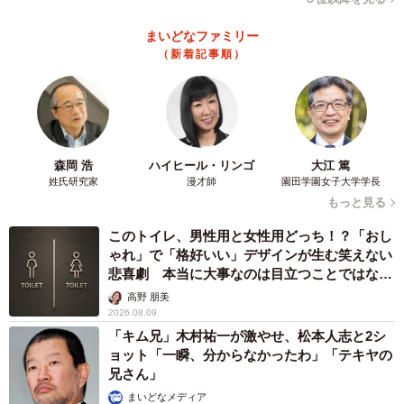
・とにかく寝ること。夜更かしや深酒をしてしまうと余計
まいどなファミリー
に思い出してしまうだけなので、できるだけ早くお風呂に
（新着記事順）
入ってから寝る（40歳男性）
【6位：音楽を聴く】
・車を運転している時に、韓国のアイドルグループの曲を
大音量で聴く。スマホより車のステレオのほうが音が良く
森岡 浩
ハイヒール・リンゴ
大江 篤
姓氏研究家
漫才師
園田学園女子大学学長
ライブ感がある。一緒に歌ったり、推しさんの声を聴くと
もっと見る
癒されます（25歳男性）
このトイレ、男性用と女性用どっち！？「おし
・気分が落ちている時やイライラしている時は、好きなア
ゃれ」で「格好いい」デザインが生む笑えない
ーティストのアップテンポな曲を聴くようにしています。
悲喜劇 本当に大事なのは目立つことではな
音楽につられて気分が上がり、モヤッとしていた気持ちが
く…
高野 朋美
軽くなります（35歳男性）
2026.08.09
「キム兄」木村祐一が激やせ、松本人志と2シ
ョット「一瞬、分からなかったわ」「テキヤの
【7位：お酒を飲む】
兄さん」
・3歳児を子育てしてる専業主婦なのですが、子どもが寝た
まいどなメディア