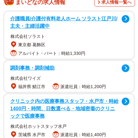
まいどなの求人情報
求人情報一覧へ
（2.0％）、20代（22.3％）、30代（36.7％）、40代
（24.0％）、50代（11.9％）、60代以上（3.1％）の人から
介護職員/介護付有料老人ホーム ソラスト江戸川/
回答を得たといいます。
主夫・主婦活躍中
株式会社ソラスト
◇ ◇
東京都 葛飾区
アルバイト・パート：時給1,330円
同調査によると、ストレスの解消方法で最も多かったのは
「食べる」（600人）でした。次いで、2位「映画・ドラ
調剤事務・調剤補助
マ・動画を観る」（413人）、3位「運動する」（374
株式会社ワイズ
人）、4位「歌う」（354人）、5位「寝る」（282人）、6
福井県 鯖江市
派遣社員：時給1,200円
位「音楽を聴く」（221人）、7位「お酒を飲む」（212
人）といった回答が上位に並びました。そのほかの結果と
クリニック内の医療事務スタッフ・水戸市・時給
1400円・時間、日数選べる・地域密着のクリニ
回答者からのコメントは以下の通りです。
ックで医療事務
株式会社ホットスタッフ水戸
茨城県 水戸市
派遣社員：時給1,400円