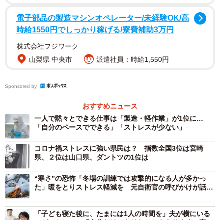
電子部品の製造マシンオペレーター/未経験OK/高
時給1550円でしっかり稼げる/寮費補助3万円
株式会社フジワーク
山梨県 中央市
派遣社員：時給1,550円
Sponsored by
おすすめニュース
一人で黙々とできる仕事は「製造・軽作業」が1位に…
「自分のペースでできる」「ストレスが少ない」
コロナ禍ストレスに強い県民は？ 指数全国3位は宮崎
県、２位は山口県、ダントツの1位は
“寒さ”の恐怖「冬場の訓練では攻撃的になる人が多かっ
た」暖をとりストレス軽減を 元自衛官の呼びかけが話題
に
2/3
「子ども寝た後に、たまには1人の時間を」夫が横にいる