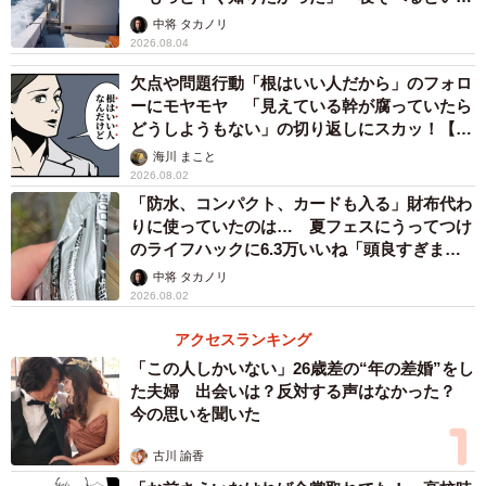
らしい」
中将 タカノリ
・映画を観まくる。ミステリーやヤクザ物とかを観て自分
2026.08.04
も悪い人になった気分になって自分のストレスと映画の中
欠点や問題行動「根はいい人だから」のフォロ
の人の怒りを重ねることで、ストレスのことを忘れていく
ーにモヤモヤ 「見えている幹が腐っていたら
（20歳男性）
どうしようもない」の切り返しにスカッ！【漫
画】
海川 まこと
【3位：運動する】
2026.08.02
「防水、コンパクト、カードも入る」財布代わ
・筋トレしている時は、集中しているので全てのことを忘
りに使っていたのは… 夏フェスにうってつけ
れることができ、終わった後の疲労感が自分自身やりきっ
のライフハックに6.3万いいね「頭良すぎま
たと思えるので気持ち良い（36歳男性）
す」
中将 タカノリ
・ランニングで己の身体とただ純粋に向き合い、十二分に
2026.08.02
肉体的疲労を得る。そしてヘトヘトの状態でビールを飲む
アクセスランキング
（24歳男性）
「この人しかいない」26歳差の“年の差婚”をし
・筋力トレーニングをすることです。体を動かし、汗を流
た夫婦 出会いは？反対する声はなかった？
今の思いを聞いた
すことでスッキリしますし、自分の体の変化を感じて自己
肯定感も上がります（30歳女性）
古川 諭香