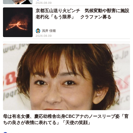
あとにチューハイ片手にお菓子をつまむことがストレス解
2026.08.09
消です（32歳女性）
京都五山送り火ピンチ 気候変動や獣害に施設
老朽化「もう限界」 クラファン募る
・帰宅して、すぐに冷やしておいた缶酎ハイを一気に飲む
こと。その後、お酒を飲みながら晩ご飯を作り、晩酌をす
浅井 佳穂
ることです（37歳男性）
2026.08.09
母は有名女優、慶応幼稚舎出身CBCアナのノースリーブ姿「育
ちの良さが表情に表れてる」「天使の笑顔」