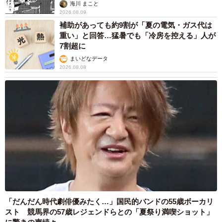
海川 まこと
2026.08.09
補助があっても約9割が「夏の電気・ガス代は
重い」と回答…猛暑でも「冷房を控える」人が
7割超に
まいどなデータ
2026.08.08
「だんだん時代劇俳優みたく…」国民的バンドの55歳ボーカリ
スト 競馬界の57歳レジェンドらとの「夏祭り満喫ショット」