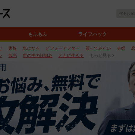
もふもふ
ライフハック
い
家族
気になる
ビフォーアフター
買ってみたい
夫婦
ン
観光
世の中の仕組み
ともに生きる
もっと見る