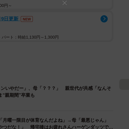
00円～
月9日更新
NEW
パート：時給1,130円～1,300円
ランいやだー」、母「？？？」 親世代が共感「なんそ
ま“親期間”卒業も
「月曜一限目が体育なんだよね」→母「最悪じゃん」
やつだな！」 帰宅後はお疲れさんハーゲンダッツで笑