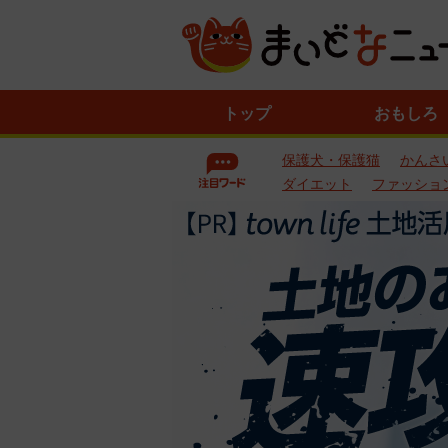
ニ
トップ
おもしろ
ュ
ー
保護犬・保護猫
かんさ
ス
一
ダイエット
ファッショ
覧