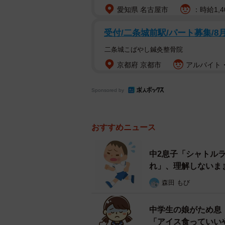
愛知県 名古屋市
：時給1,4
受付/二条城前駅/パート募集/8
二条城こばやし鍼灸整骨院
京都府 京都市
アルバイト・
Sponsored by
おすすめニュース
中2息子「シャトル
れ」、理解しないま
森田 もび
中学生の娘がため息
「アイス食っていい