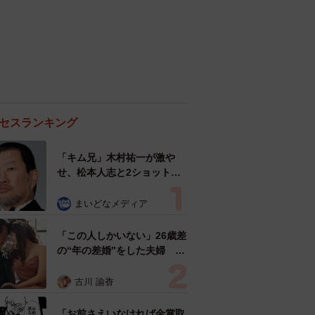
セスランキング
「キム兄」木村祐一が激や
せ、松本人志と2ショット
「一瞬、分からなかったわ」
「テキヤの兄さん」
まいどなメディア
「この人しかいない」26歳差
の“年の差婚”をした夫婦 出
会いは？反対する声はなかっ
た？ 今の思いを聞いた
古川 諭香
「お前さえいなければ金賞取