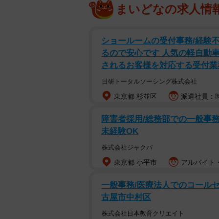
まいどなの求人情
ショールームの受付事務/経験不
るので安心です 人気の軽自動
されるお客様を対応する受付業
日研トータルソーシング株式会社
東京都 杉並区
派遣社員：時
障害者採用/総務部での一般事務
未経験OK
株式会社ジャクパ
東京都 小平市
アルバイト・
一般事務/医療法人でのコールセン
古屋市中村区
株式会社日本教育クリエイト