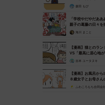
顔
森田 もび
「学校やだやだああ
親子の葛藤の日々を
海川 まこと
【漫画】猫とのラン
VS「最高に居心地
吉本 ユータヌキ
【漫画】お風呂から
８歳女子とお母さん
ふわころもち合同会