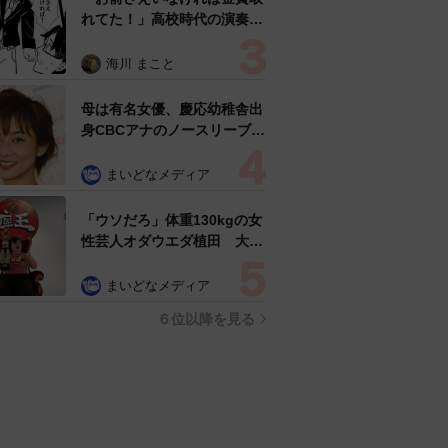
れてた！」高校時代の演奏会
がトラウマ……責められた学
生は楽器修理職人に 10年後
海川 まこと
再会した因縁の相手から思わ
ぬ申し出【漫画】
母は有名女優、慶応幼稚舎出
身CBCアナのノースリーブ姿
「育ちの良さが表情に表れて
る」「天使の笑顔」
まいどなメディア
「ウソだろ」体重130kgの女
性芸人オダウエダ植田 大学
時代のほっそり姿に「マジ
で」
まいどなメディア
６位以降を見る