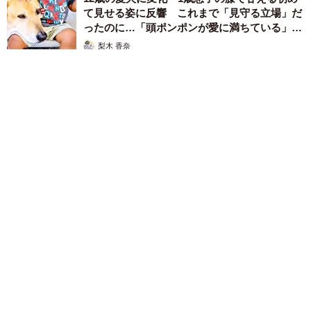
て見せる姿に反響 これまで「見守る立場」だ
ったのに…「頭ポンポンが愛に満ちている」
「尊…」
梨木 香奈
2026.08.08
夫はマイファスHiro、義父母も義兄も超有名歌手の28歳モデル
兼俳優が第1子出産を報告「母子ともに健康…日々、大切に過ご
したい」
まいどなトピック
2026.08.08