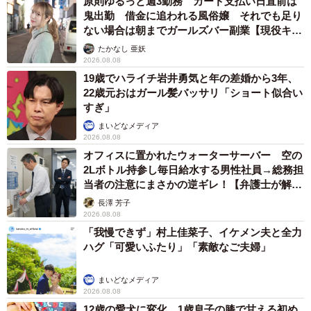
原則ゆるっと週3勤務 カード支払い日直前は
鬼出勤 借金に追われる風俗嬢 それでも足り
ない場合は朝までガールズバー副業【現役キャ
ストに取材】
たかなし 亜妖
2026.08.08
19歳でハライチ岩井勇気と年の差婚から3年、
22歳元おはガール髪バッサリ「ショート似合い
すぎ」
まいどなメディア
2026.08.08
オフィスに置かれたウォーターサーバー 空の
2Lボトル持参し毎日給水する男性社員→総務担
当者の注意にまさかの逆ギレ！【弁護士が解
説】
長澤 芳子
2026.08.08
「我慢できず」村上佳菜子、イケメン夫と全力
ハグ「可愛いふたり」「素敵なご夫婦」
まいどなメディア
2026.08.08
12歳の愛犬に変化 1歳息子の膝で甘える初め