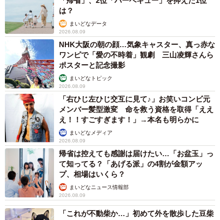
「帰省」、2位「バーベキュー」を抑えた1位
は？
まいどなデータ
2026.08.09
NHK大阪の朝の顔…気象キャスター、真っ赤な
ワンピで「愛の不時着」観劇 三山凌輝さんら
ポスターと記念撮影
まいどなトピック
2026.08.09
「右ひじ左ひじ交互に見て♪」お笑いコンビ元
メンバー髪型激変 命を救う資格を取得「ええ
え！！すごすぎます！」→本名も明らかに
まいどなメディア
2026.08.09
帰省は控えても感謝は届けたい…「お盆玉」っ
て知ってる？「あげる派」の4割が金額アッ
プ、相場はいくら？
まいどなニュース情報部
2026.08.09
「これが不動柴か…」初めて外を散歩した豆柴