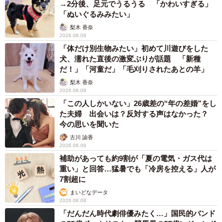
→2分後、足元でうるうる 「かわいすぎる」
「ぬいぐるみみたい」
梨木 香奈
2026.08.09
「体だけ別生物みたい」初めて川遊びをした
犬、濡れた直後の激変ぶりが話題 「新種
だ！」「河童だ」「毛刈りされたあとの羊」
梨木 香奈
2026.08.09
「この人しかいない」26歳差の“年の差婚”をし
た夫婦 出会いは？反対する声はなかった？
今の思いを聞いた
古川 諭香
2026.08.09
補助があっても約9割が「夏の電気・ガス代は
重い」と回答…猛暑でも「冷房を控える」人が
7割超に
まいどなデータ
2026.08.08
「だんだん時代劇俳優みたく…」国民的バンド