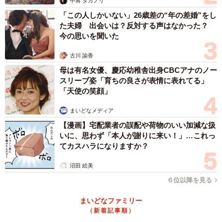
中将 タカノリ
「この人しかいない」26歳差の“年の差婚”をし
た夫婦 出会いは？反対する声はなかった？
今の思いを聞いた
古川 諭香
母は有名女優、慶応幼稚舎出身CBCアナのノー
スリーブ姿「育ちの良さが表情に表れてる」
「天使の笑顔」
まいどなメディア
【漫画】宅配業者の誤配や荷物のいい加減な扱
いに、思わず「本人が謝りに来い！」…これっ
てカスハラになりますか？
沼田 絵美
６位以降を見る
まいどなファミリー
（新着記事順）