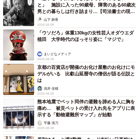
と」 施設に入った90歳母、障害のある60歳次
男との暮らしは行き詰まり…【司法書士の現場
から】
山下 静香
2026.08.08
「ウソだろ」体重130kgの女性芸人オダウエダ
植田 大学時代のほっそり姿に「マジで」
まいどなメディア
2026.08.08
京都の百貨店が開催のお化け屋敷のお化けにモ
デルがいる 比叡山延暦寺の僧侶が語る伝説と
は
浅井 佳穂
2026.08.08
熊本地震でペット同伴の避難を諦める人に胸を
痛め… 被災ペットの受け入れ先をアプリに表
示する「動物避難所マップ」が始動
平藤 清刀
2026.08.08