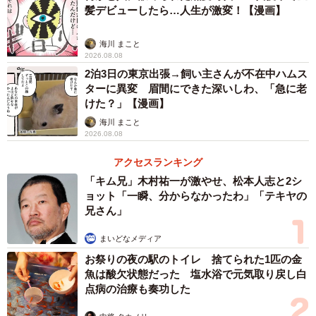
髪デビューしたら…人生が激変！【漫画】
海川 まこと
2026.08.08
2泊3日の東京出張→飼い主さんが不在中ハムス
ターに異変 眉間にできた深いしわ、「急に老
けた？」【漫画】
海川 まこと
2026.08.08
アクセスランキング
「キム兄」木村祐一が激やせ、松本人志と2シ
ョット「一瞬、分からなかったわ」「テキヤの
兄さん」
まいどなメディア
お祭りの夜の駅のトイレ 捨てられた1匹の金
魚は酸欠状態だった 塩水浴で元気取り戻し白
点病の治療も奏功した