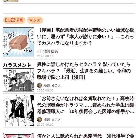
BUZZ漫画
マンガ
【漫画】宅配業者の誤配や荷物のいい加減な扱
いに、思わず「本人が謝りに来い！」…これっ
てカスハラになりますか？
沼田 絵美
2026.08.10
異性に話しかけたらセクハラ？ 黙っていたら
フキハラ？ 「最近、生きるの難しい」令和の
この漫画の記事を読む
職場で悩む上司【漫画】
→
https://maidonanews.jp/article/13808242
海川 まこと
2026.08.09
「お前さえいなければ金賞取れてた！」高校時
代の演奏会がトラウマ……責められた学生は楽
器修理職人に 10年後再会した因縁の相手から
思わぬ申し出【漫画】
海川 まこと
2026.08.09
何かと人に舐められた黒髪時代 30代後半で金