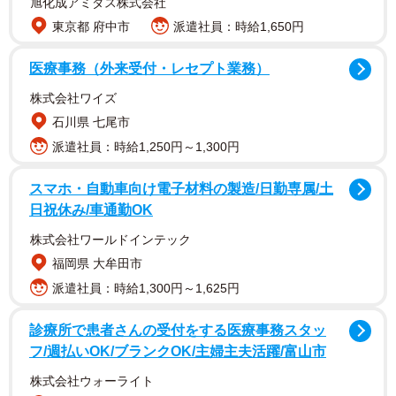
旭化成アミダス株式会社
東京都 府中市
派遣社員：時給1,650円
医療事務（外来受付・レセプト業務）
2/4
株式会社ワイズ
石川県 七尾市
派遣社員：時給1,250円～1,300円
スマホ・自動車向け電子材料の製造/日勤専属/土
日祝休み/車通勤OK
株式会社ワールドインテック
福岡県 大牟田市
派遣社員：時給1,300円～1,625円
診療所で患者さんの受付をする医療事務スタッ
フ/週払いOK/ブランクOK/主婦主夫活躍/富山市
株式会社ウォーライト
3/4