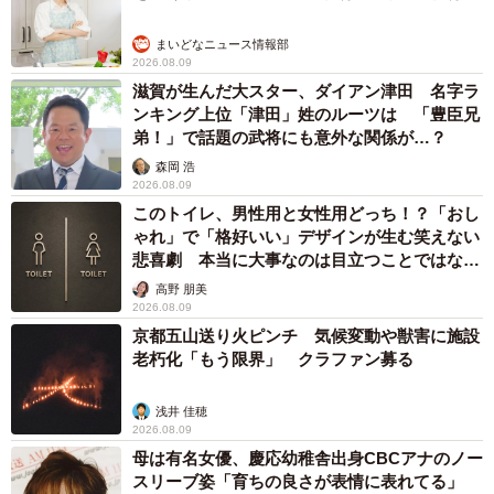
まいどなニュース情報部
2026.08.09
滋賀が生んだ大スター、ダイアン津田 名字ラ
ンキング上位「津田」姓のルーツは 「豊臣兄
弟！」で話題の武将にも意外な関係が…？
森岡 浩
2026.08.09
このトイレ、男性用と女性用どっち！？「おし
ゃれ」で「格好いい」デザインが生む笑えない
悲喜劇 本当に大事なのは目立つことではな
く…
高野 朋美
2026.08.09
京都五山送り火ピンチ 気候変動や獣害に施設
老朽化「もう限界」 クラファン募る
浅井 佳穂
2026.08.09
母は有名女優、慶応幼稚舎出身CBCアナのノー
スリーブ姿「育ちの良さが表情に表れてる」