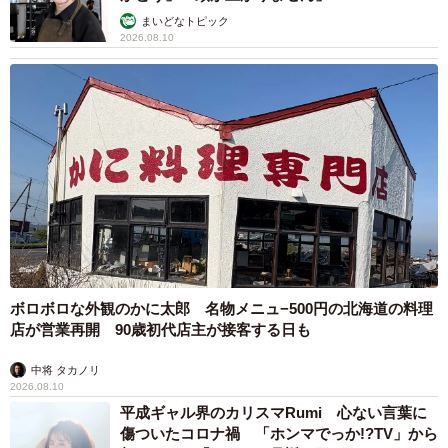
まいどなトピック
2026.08.10
ボロボロな外観のかに太郎 名物メニュ−500円の北海道の料理
店が営業再開 90歳初代店主が接客する日も
中将 タカノリ
2026.08.10
平成ギャル界のカリスマRumi 心ない言葉に
傷ついたコロナ禍 「ホンマでっか!?TV」から