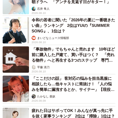
朝ドラへ 「アンチを見返す日がキター！」
石井 隼人
2026.08.10
令和の若者に聞いた「2026年の夏に一番聴きた
い曲」ランキング 2位はYUIの『SUMMER
SONG』、1位は？
まいどなニュース情報部
2026.08.10
「事故物件」でもちゃんと売れます 10年ほど
前に購入した戸建て、買い手はつく？ 「売れ
る物件」へと再生する3つのステップ 専門家
が解説
平藤 清刀
2026.08.10
「ここだけの話」 客対応の悩みを担当黒服に
相談したら…他キャストに筒抜け！ 「人の悩
みを簡単に漏洩するとか、サイテー」【現役キ
ャストに取材】
たかなし 亜妖
2026.08.09
疲れた日はサボってOK！みんなが真っ先に手
を抜く家事ランキング 2位は「掃除」1位は？