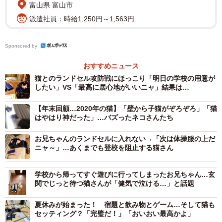
富山県 富山市
派遣社員：時給1,250円～1,563円
Sponsored by
おすすめニュース
猫とのランドセル攻防戦にほっこり「明日の学校の用意が
したい」VS「最高に居心地がいいニャ」結果は…
【年末回顧…2020年の猫】「壁から子猫がぞろぞろ」「猫
はやはり神だった」…バズったネコさんたち
お兄ちゃんのランドセルに入れない→「次は体操服の上だ
ニャ～」…あくまでも登校を阻止する猫さん
4/4
学校から帰ってすぐ遊びに行ってしまったお兄ちゃん…玄
関でじっと待つ猫さんが「健気で泣ける…」と話題
夏休みが始まった！ 宿題と飲み物とゲーム…そして猫も
セッティング？「完璧だ！」「おいおい最高かよ」