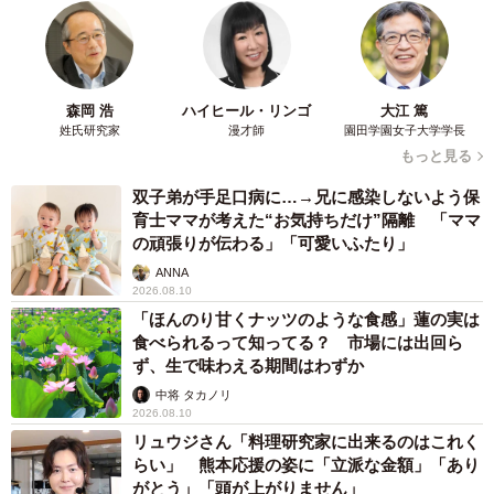
森岡 浩
ハイヒール・リンゴ
大江 篤
姓氏研究家
漫才師
園田学園女子大学学長
もっと見る
双子弟が手足口病に…→兄に感染しないよう保
育士ママが考えた“お気持ちだけ”隔離 「ママ
の頑張りが伝わる」「可愛いふたり」
ANNA
2026.08.10
「ほんのり甘くナッツのような食感」蓮の実は
食べられるって知ってる？ 市場には出回ら
ず、生で味わえる期間はわずか
中将 タカノリ
2026.08.10
リュウジさん「料理研究家に出来るのはこれく
らい」 熊本応援の姿に「立派な金額」「あり
がとう」「頭が上がりません」