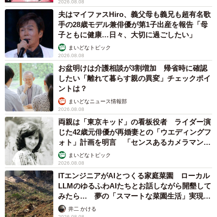
2026.08.08
夫はマイファスHiro、義父母も義兄も超有名歌
手の28歳モデル兼俳優が第1子出産を報告「母
子ともに健康…日々、大切に過ごしたい」
まいどなトピック
2026.08.08
お盆明けは介護相談が3割増加 帰省時に確認
したい「離れて暮らす親の異変」チェックポイ
ントは？
まいどなニュース情報部
2026.08.08
両親は「東京キッド」の看板役者 ライダー演
じた42歳元俳優が再婚妻との「ウエディングフ
ォト」計画を明言 「センスあるカメラマン求
む」
まいどなトピック
2026.08.08
ITエンジニアがAIとつくる家庭菜園 ローカル
LLMのゆるふわAIたちとお話しながら開墾して
みたら… 夢の「スマートな菜園生活」実現な
るか
井二 かける
2026.08.08