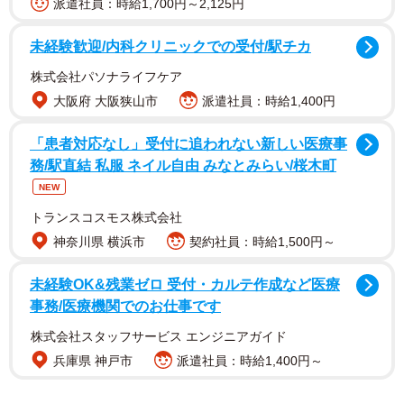
派遣社員：時給1,700円～2,125円
未経験歓迎/内科クリニックでの受付/駅チカ
家で独りでご飯を食べるのが寂しい、何らかの理由でご
株式会社パソナライフケア
飯が食べられないなど、さまざまな事情を抱えた子どもた
大阪府 大阪狭山市
派遣社員：時給1,400円
ちにご飯を食べてもらいたいと３月下旬に始めた。趣旨に
賛同した利用客が食事とは別に１枚３００円でチケットを
「患者対応なし」受付に追われない新しい医療事
購入し、店内にある壁のボードにチケットを貼る。子ども
務/駅直結 私服 ネイル自由 みなとみらい/桜木町
は来店時、チケットを取って差し出すと食事ができる仕組
NEW
みだ。奈良県橿原市にあるカレー店の取り組みを藤井さん
トランスコスモス株式会社
が知り、承諾を得て取り入れた。
神奈川県 横浜市
契約社員：時給1,500円～
未経験OK&残業ゼロ 受付・カルテ作成など医療
虐待で子どもが亡くなるニュースが相次ぐ中、経営塾で
事務/医療機関でのお仕事です
の学びを通して、心のよりどころとなる場所を作りたいと
考えたのがきっかけ。今年２月の１カ月間、子ども対象の
株式会社スタッフサービス エンジニアガイド
兵庫県 神戸市
派遣社員：時給1,400円～
１００円ランチを実施。店の壁に、同じ亀岡市在住の日本
画家ベリーマキコさんに笑顔の子どもや大人たちの絵を