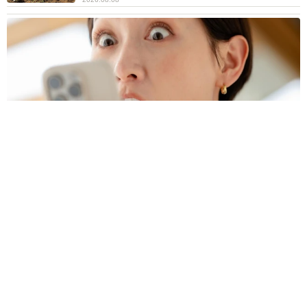
プチバズしたママ友とのLINEスクショ うっかり電話番号を流
出させちゃった！ 激怒する友人 慰謝料の相場はいくらですか
【弁護士が解説】
長澤 芳子
2026.08.08
ボロボロで不細工なおじいちゃん猫に一目惚
れ エイズだし手がかかるけど…おうちで暮ら
すと「おじ猫」だって可愛くなったよ！
鶴野 浩己