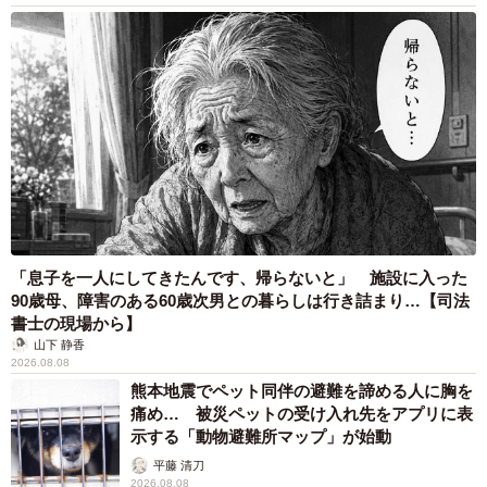
「息子を一人にしてきたんです、帰らないと」 施設に入った
90歳母、障害のある60歳次男との暮らしは行き詰まり…【司法
書士の現場から】
山下 静香
2026.08.08
熊本地震でペット同伴の避難を諦める人に胸を
痛め… 被災ペットの受け入れ先をアプリに表
示する「動物避難所マップ」が始動
平藤 清刀
2026.08.08