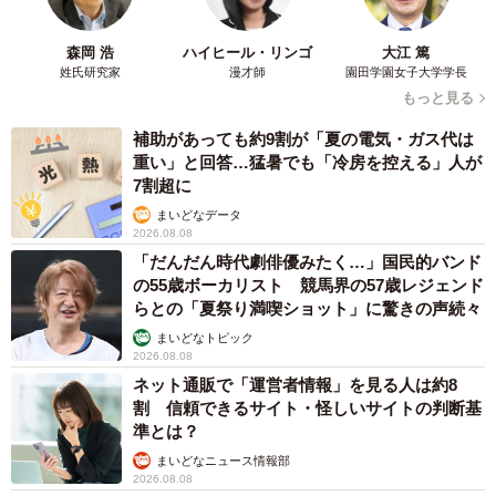
森岡 浩
ハイヒール・リンゴ
大江 篤
姓氏研究家
漫才師
園田学園女子大学学長
もっと見る
補助があっても約9割が「夏の電気・ガス代は
重い」と回答…猛暑でも「冷房を控える」人が
7割超に
まいどなデータ
2026.08.08
「だんだん時代劇俳優みたく…」国民的バンド
の55歳ボーカリスト 競馬界の57歳レジェンド
らとの「夏祭り満喫ショット」に驚きの声続々
まいどなトピック
2026.08.08
ネット通販で「運営者情報」を見る人は約8
割 信頼できるサイト・怪しいサイトの判断基
準とは？
まいどなニュース情報部
2026.08.08