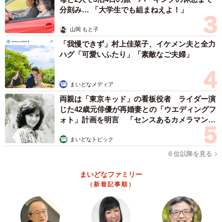
分刻み… 「大学生でも組まねえよ！」
山岡 もと子
「我慢できず」村上佳菜子、イケメン夫と全力
ハグ「可愛いふたり」「素敵なご夫婦」
まいどなメディア
両親は「東京キッド」の看板役者 ライダー演
じた42歳元俳優が再婚妻との「ウエディングフ
ォト」計画を明言 「センスあるカメラマン求
む」
まいどなトピック
６位以降を見る
まいどなファミリー
（新着記事順）