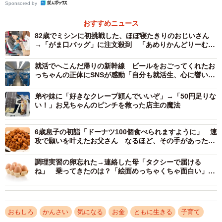
「いただきます」「ごちそうさま」の言葉とともに描いて
Sponsored by
もらった。子どもたちが普段から気軽に入れるよう、５月
おすすめニュース
に駄菓子販売も始めた。
82歳でミシンに初挑戦した、ほぼ寝たきりのおじいさん
→「がま口バッグ」に注文殺到 「あめりかんどりーむみ
たいや！」と生きがいに
チケットの購入者は多い。小学生のきょうだいや、母親
就活でへこんだ帰りの新幹線 ビールをおごってくれたお
と一緒に訪れた幼児らがチケットを利用し、藤井さんと雑
っちゃんの正体にSNSが感動「自分も就活生、心に響い
た」
談をしながら食事を楽しむ。チケット購入者と子どもは面
弟や妹に「好きなクレープ頼んでいいぞ」→「50円足りな
識はないが、チケットを貼ったボードには「おおきくなれ
い！」お兄ちゃんのピンチを救った店主の魔法
よ」といった購入者からのメッセージや、「とてもとても
ありがとう」などと子どものお礼が書かれている。藤井さ
6歳息子の初詣「ドーナツ100個食べられますように」 速
攻で願いを叶えたお父さん なるほど、その手があった
んは「笑顔チケットはお客さんの力で支えてもらってい
か！
る。ほっと一息つける場所として、さまざまな人の協力を
調理実習の卵忘れた→連絡した母「タクシーで届ける
得ながらこの輪を広げていきたい」と語る。
ね」 乗ってきたのは？「絵面めっちゃくちゃ面白い」16
万人が爆笑
おもしろ
かんさい
気になる
お金
ともに生きる
子育て