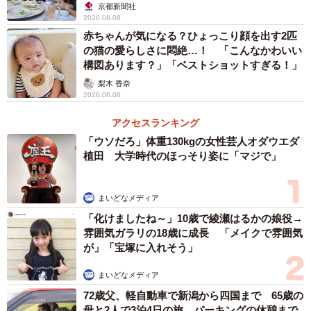
京都新聞社
2026.08.08
赤ちゃんが気になる？ひょっこり顔を出す2匹
の猫の愛らしさに悶絶…！ 「こんなかわいい
構図あります？」「ベストショットすぎる！」
梨木 香奈
2026.08.08
アクセスランキング
「ウソだろ」体重130kgの女性芸人オダウエダ
植田 大学時代のほっそり姿に「マジで」
まいどなメディア
「化けましたね～」10歳で綾瀬はるかの娘役→
雰囲気ガラリの18歳に成長 「メイクで雰囲気
が」「宝塚に入れそう」
まいどなメディア
72歳父、軽自動車で新潟から四国まで 65歳の
母と2人で3泊4日の旅 パーキングの休憩まで