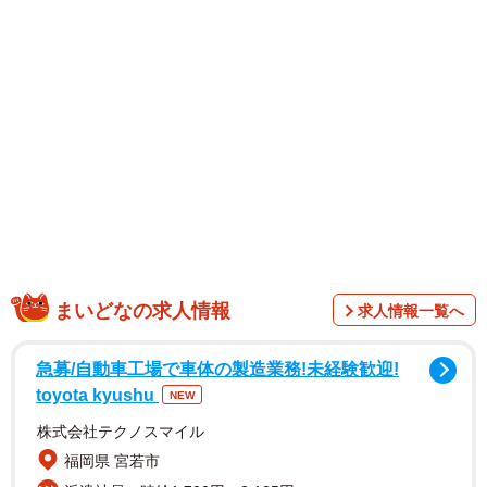
1/2
壁に貼られた「笑顔チケット」とメッセージを眺める藤井さん。子ども
たちが普段から気軽に立ち寄れる場をと考えた（京都市中京区・笑ま
る）
まいどなの求人情報
求人情報一覧へ
急募/自動車工場で車体の製造業務!未経験歓迎!
toyota kyushu
NEW
株式会社テクノスマイル
福岡県 宮若市