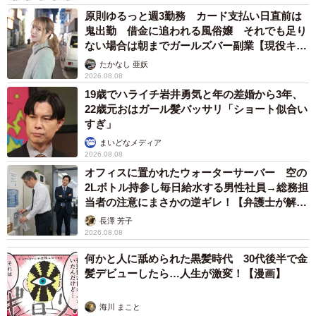
原則ゆるっと週3勤務 カード支払い日直前は
鬼出勤 借金に追われる風俗嬢 それでも足り
ない場合は朝までガールズバー副業【現役キャ
ストに取材】
たかなし 亜妖
2026.08.08
19歳でハライチ岩井勇気と年の差婚から3年、
22歳元おはガール髪バッサリ「ショート似合い
すぎ」
まいどなメディア
2026.08.08
オフィスに置かれたウォーターサーバー 空の
2Lボトル持参し毎日給水する男性社員→総務担
当者の注意にまさかの逆ギレ！【弁護士が解
説】
長澤 芳子
2026.08.08
何かと人に舐められた黒髪時代 30代後半で金
髪デビューしたら…人生が激変！【漫画】
海川 まこと