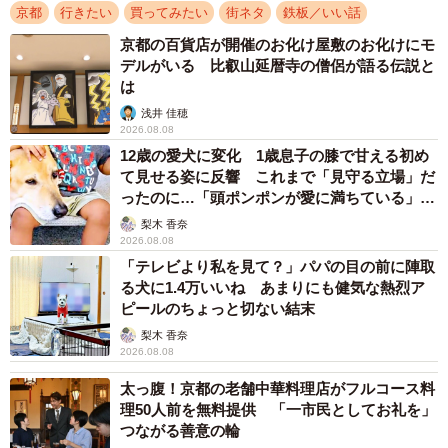
京都
行きたい
買ってみたい
街ネタ
鉄板／いい話
京都の百貨店が開催のお化け屋敷のお化けにモ
デルがいる 比叡山延暦寺の僧侶が語る伝説と
は
浅井 佳穂
2026.08.08
12歳の愛犬に変化 1歳息子の膝で甘える初め
て見せる姿に反響 これまで「見守る立場」だ
ったのに…「頭ポンポンが愛に満ちている」
「尊…」
梨木 香奈
2026.08.08
「テレビより私を見て？」パパの目の前に陣取
る犬に1.4万いいね あまりにも健気な熱烈ア
ピールのちょっと切ない結末
梨木 香奈
2026.08.08
太っ腹！京都の老舗中華料理店がフルコース料
理50人前を無料提供 「一市民としてお礼を」
つながる善意の輪