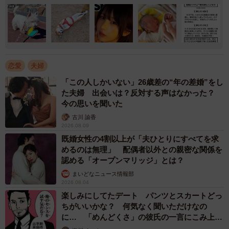
恋愛
夫婦
「この人しかいない」26歳差の“年の差婚”をし
た夫婦 出会いは？反対する声はなかった？
今の思いを聞いた
古川 諭香
2026.08.09
既婚女性の4割以上が「夫ひとりにすべてを求
めるのは無理」 配偶者以外との親密な関係を
認める「オープンマリッジ」とは？
まいどなニュース情報部
2026.08.04
楽しみにしてたデート パンツとスカートどっ
ちがいいかな？ 何気なく聞いただけなの
に… 「めんどくさ」の彼氏の一言にこみ上げ
る寂しさ【漫画】