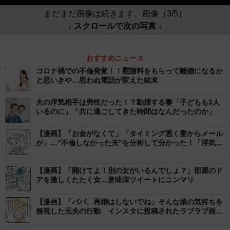
まだまだ画像は続きます。画像（3/5）
↓ スクロールで次の写真 ↓
おすすめニュース
コロナ禍での不倫発覚！！慰謝料をもらって離婚になるか
と思いきや…思わぬ電話が変えた結末
夫の浮気相手は男性だった！？動揺する妻「子どもも3人
いるのに」「共に過ごしてきた時間はなんだったのか」
【漫画】「お金がなくて」「タイミング悪く妻からメール
が」…“不倫しなかった夫”を分析して分かった！「浮気さ
せない3つの魔法」
【漫画】「開けてよ！別の女がいるんでしょ？」部屋のド
アを激しくたたく女…意味深ツイートにニンマリ
【漫画】「パパ、再婚はしないでね」そんな娘の気持ちを
無視した元夫の行動 インスタに投稿されたラブラブ画像
にやきもち