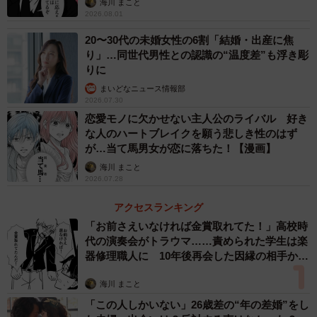
海川 まこと
2026.08.01
20〜30代の未婚女性の6割「結婚・出産に焦
り」…同世代男性との認識の“温度差”も浮き彫
りに
まいどなニュース情報部
2026.07.30
恋愛モノに欠かせない主人公のライバル 好き
な人のハートブレイクを願う悲しき性のはず
が…当て馬男女が恋に落ちた！【漫画】
海川 まこと
2026.07.28
アクセスランキング
「お前さえいなければ金賞取れてた！」高校時
代の演奏会がトラウマ……責められた学生は楽
器修理職人に 10年後再会した因縁の相手から
思わぬ申し出【漫画】
海川 まこと
「この人しかいない」26歳差の“年の差婚”をし