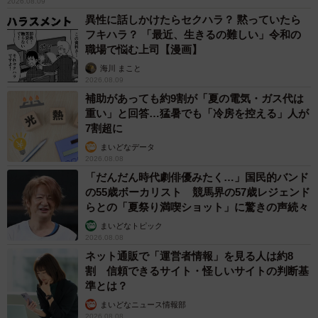
2026.08.09
異性に話しかけたらセクハラ？ 黙っていたら
フキハラ？ 「最近、生きるの難しい」令和の
職場で悩む上司【漫画】
海川 まこと
2026.08.09
補助があっても約9割が「夏の電気・ガス代は
重い」と回答…猛暑でも「冷房を控える」人が
7割超に
まいどなデータ
2026.08.08
「だんだん時代劇俳優みたく…」国民的バンド
の55歳ボーカリスト 競馬界の57歳レジェンド
らとの「夏祭り満喫ショット」に驚きの声続々
まいどなトピック
2026.08.08
ネット通販で「運営者情報」を見る人は約8
割 信頼できるサイト・怪しいサイトの判断基
準とは？
まいどなニュース情報部
2026.08.08