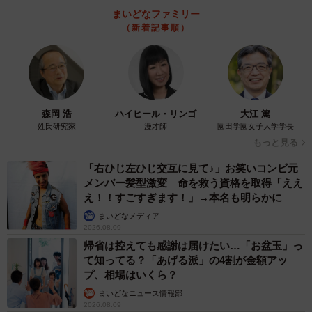
まいどなファミリー
（新着記事順）
森岡 浩
ハイヒール・リンゴ
大江 篤
姓氏研究家
漫才師
園田学園女子大学学長
もっと見る
「右ひじ左ひじ交互に見て♪」お笑いコンビ元
メンバー髪型激変 命を救う資格を取得「ええ
え！！すごすぎます！」→本名も明らかに
まいどなメディア
2026.08.09
帰省は控えても感謝は届けたい…「お盆玉」っ
て知ってる？「あげる派」の4割が金額アッ
プ、相場はいくら？
まいどなニュース情報部
2026.08.09