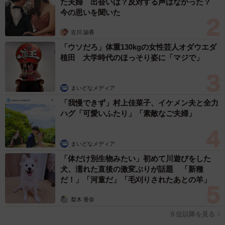
た夫婦 出会いは？反対する声はなかった？
今の思いを聞いた
古川 諭香
「ウソだろ」体重130kgの女性芸人オダウエダ
植田 大学時代のほっそり姿に「マジで」
まいどなメディア
「我慢できず」村上佳菜子、イケメン夫と全力
ハグ「可愛いふたり」「素敵なご夫婦」
まいどなメディア
「体だけ別生物みたい」初めて川遊びをした
犬、濡れた直後の激変ぶりが話題 「新種
だ！」「河童だ」「毛刈りされたあとの羊」
梨木 香奈
６位以降を見る