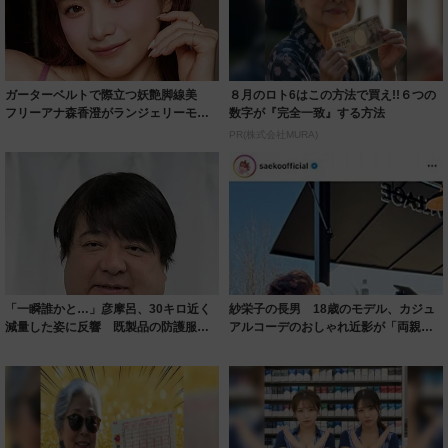
ガーターベルトで際立つ妖艶脚線美
８月のロト6はこの方法で買え!!６つの
フリーアナ森香澄がランジェリーモデ
数字が『完全一致』する方法
ルに ｢PE...
PR(株式会社MURA)
「一瞬誰かと…」彦摩呂、30キロ近く
紗栄子の長男 18歳のモデル、カジュ
減量した姿に反響 既製品の防護服が
アルコーデのおしゃれ近影が「両親の
着られると...
いいとこ取...