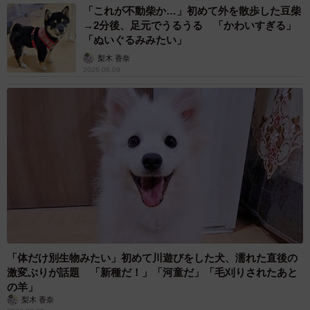
「これが不動柴か…」初めて外を散歩した豆柴
→2分後、足元でうるうる 「かわいすぎる」
「ぬいぐるみみたい」
梨木 香奈
2026.08.09
「体だけ別生物みたい」初めて川遊びをした犬、濡れた直後の
激変ぶりが話題 「新種だ！」「河童だ」「毛刈りされたあと
の羊」
梨木 香奈