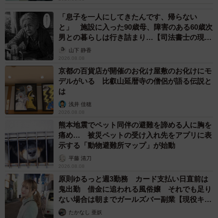
「息子を一人にしてきたんです、帰らない
と」 施設に入った90歳母、障害のある60歳次
男との暮らしは行き詰まり…【司法書士の現場
から】
山下 静香
2026.08.08
京都の百貨店が開催のお化け屋敷のお化けにモ
デルがいる 比叡山延暦寺の僧侶が語る伝説と
は
浅井 佳穂
2026.08.08
熊本地震でペット同伴の避難を諦める人に胸を
痛め… 被災ペットの受け入れ先をアプリに表
示する「動物避難所マップ」が始動
平藤 清刀
2026.08.08
原則ゆるっと週3勤務 カード支払い日直前は
鬼出勤 借金に追われる風俗嬢 それでも足り
ない場合は朝までガールズバー副業【現役キャ
ストに取材】
たかなし 亜妖