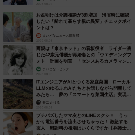
2026.08.08
お盆明けは介護相談が3割増加 帰省時に確認
したい「離れて暮らす親の異変」チェックポイ
ントは？
まいどなニュース情報部
2026.08.08
両親は「東京キッド」の看板役者 ライダー演
じた42歳元俳優が再婚妻との「ウエディングフ
ォト」計画を明言 「センスあるカメラマン求
む」
まいどなトピック
2026.08.08
ITエンジニアがAIとつくる家庭菜園 ローカル
LLMのゆるふわAIたちとお話しながら開墾して
みたら… 夢の「スマートな菜園生活」実現な
るか
井二 かける
2026.08.08
プチバズしたママ友とのLINEスクショ うっ
かり電話番号を流出させちゃった！ 激怒する
友人 慰謝料の相場はいくらですか【弁護士が
解説】