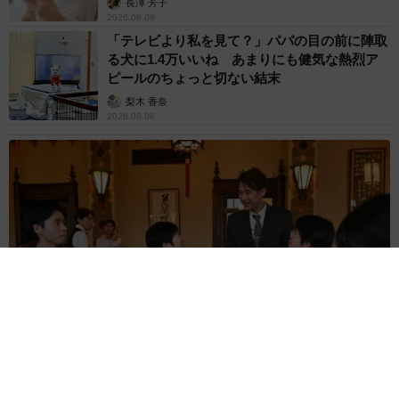
長澤 芳子
2026.08.08
「テレビより私を見て？」パパの目の前に陣取
る犬に1.4万いいね あまりにも健気な熱烈ア
ピールのちょっと切ない結末
梨木 香奈
2026.08.08
太っ腹！京都の老舗中華料理店がフルコース料理50人前を無料
提供 「一市民としてお礼を」つながる善意の輪