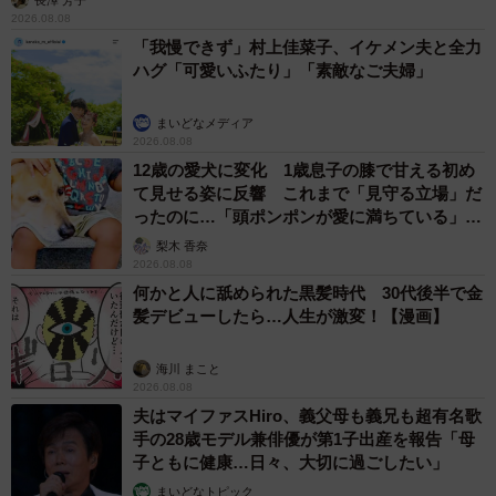
2026.08.08
「我慢できず」村上佳菜子、イケメン夫と全力
ハグ「可愛いふたり」「素敵なご夫婦」
まいどなメディア
2026.08.08
12歳の愛犬に変化 1歳息子の膝で甘える初め
て見せる姿に反響 これまで「見守る立場」だ
ったのに…「頭ポンポンが愛に満ちている」
「尊…」
梨木 香奈
2026.08.08
何かと人に舐められた黒髪時代 30代後半で金
髪デビューしたら…人生が激変！【漫画】
海川 まこと
2026.08.08
夫はマイファスHiro、義父母も義兄も超有名歌
手の28歳モデル兼俳優が第1子出産を報告「母
子ともに健康…日々、大切に過ごしたい」
まいどなトピック