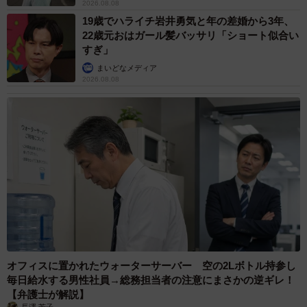
2026.08.08
19歳でハライチ岩井勇気と年の差婚から3年、
22歳元おはガール髪バッサリ「ショート似合い
すぎ」
まいどなメディア
2026.08.08
オフィスに置かれたウォーターサーバー 空の2Lボトル持参し
毎日給水する男性社員→総務担当者の注意にまさかの逆ギレ！
【弁護士が解説】
長澤 芳子