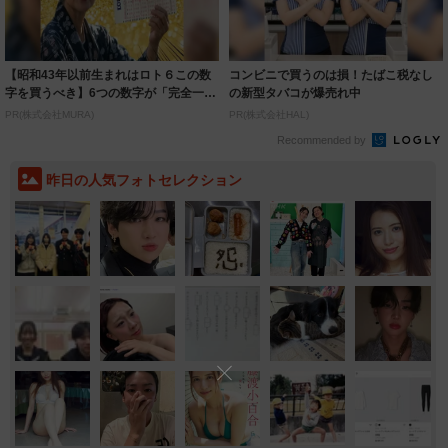
【昭和43年以前生まれはロト６この数
コンビニで買うのは損！たばこ税なし
字を買うべき】6つの数字が「完全一
の新型タバコが爆売れ中
致」する方...
PR(株式会社MURA)
PR(株式会社HAL)
Recommended by
昨日の人気フォトセレクション