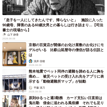
「息子を一人にしてきたんです、帰らないと」 施設に入った
90歳母、障害のある60歳次男との暮らしは行き詰まり…【司法
書士の現場から】
山下 静香
2026.08.08
京都の百貨店が開催のお化け屋敷のお化けにモ
デルがいる 比叡山延暦寺の僧侶が語る伝説と
は
浅井 佳穂
2026.08.08
熊本地震でペット同伴の避難を諦める人に胸を
痛め… 被災ペットの受け入れ先をアプリに表
示する「動物避難所マップ」が始動
平藤 清刀
2026.08.08
原則ゆるっと週3勤務 カード支払い日直前は
6/16
鬼出勤 借金に追われる風俗嬢 それでも足り