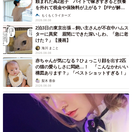
頼まれた高2息子 バイトで稼ぎすぎると扶養
わる王子くんの姿が。
を外れて税金や保険料が上がる？【FPが解
説】
もくもくライターズ
2026.08.08
2泊3日の東京出張→飼い主さんが不在中ハムス
ターに異変 眉間にできた深いしわ、「急に老
けた？」【漫画】
海川 まこと
2026.08.08
赤ちゃんが気になる？ひょっこり顔を出す2匹
の猫の愛らしさに悶絶…！ 「こんなかわいい
構図あります？」「ベストショットすぎる！」
梨木 香奈
2026.08.08