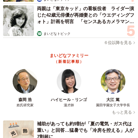
両親は「東京キッド」の看板役者 ライダー演
じた42歳元俳優が再婚妻との「ウエディングフ
ォト」計画を明言 「センスあるカメラマン求
む」
まいどなトピック
６位以降を見る
まいどなファミリー
（新着記事順）
5/16
ケア中は、いつもお利口さんだった
その日常はSNSで配信され、王子くんの全快を多くの人々
が願うようになりました。
森岡 浩
ハイヒール・リンゴ
大江 篤
姓氏研究家
漫才師
園田学園女子大学学長
もっと見る
「威嚇されてもおかしくない辛いケアでしたが、王子は1度
もせず、嫌な素振りをしながらも、ちゃんとさせてくれ、
補助があっても約9割が「夏の電気・ガス代は
重い」と回答…猛暑でも「冷房を控える」人が
終わった後には何もなかったかのように甘えてきました。
7割超に