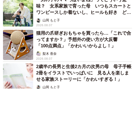
味？ 女系家族で育った母 いつもスカートと
ワンピースしか着ないし、ヒールも好き どの
10/16
へんが…
山岡 もと子
退院時の1枚
2026.08.07
猫用の爪研ぎおもちゃを買ったら…「これで合
家に着いた後はすぐキャリーから出し、「おかえり。よく
ってますか？」予想外の使い方が大反響
「100点満点」「かわいいからよし！」
がんばったね。ありがとう」とハグ。「Twitterのみんなに
梨木 香奈
も、ただいましよう」と伝え、写真を撮った5分後には王子
2026.08.07
くんは腕の中で旅立っていました。
2歳半の長男と生後2カ月の次男の母 母子手帳
2冊をイラストでいっぱいに 見る人を楽しま
せる家族ストーリーに「かわいすぎる！」
今日13:20ごろ
山岡 もと子
王子、旅立ちました。
2026.08.07
この写真は13:15にわたしに抱かれて撮影した生きてる最後
の写真です。
王子を愛してもらってありがとうございました。たくさん
大切にしてもらってありがとうございました。王子には命