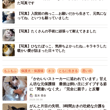
た写真です
【写真】入院前の抱っこ…お願いだから生きて、元気にな
ってね、といつも願っていました
【写真】たくさんの手術に頑張って耐えてきました
【写真】ひなたぼっこ、気持ちよかったね…キラキラした
暖かい愛が詰まった日々でした
もふもふ
保護犬・保護猫
ネコ
ともに生きる
思い出
「かわいいストーカーに追われています」甘え
ん坊な元保護猫 最後は飼い主にダイブする姿
3/16
に「間違いなく犬」「完全に親子」と反響
患部が痛々しいため、SNSではモザイク処理をして近況報告していた
梨木 香奈
2026.08.06
がんと片目の失明、3時間おきの壮絶な介護を
アスペルギルスは、自然界に広く存在しているカビ（真