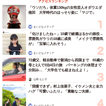
アクセスランキング
「ウソだろ」体重130kgの女性芸人オダウエダ
植田 大学時代のほっそり姿に「マジで」
まいどなメディア
「化けましたね～」10歳で綾瀬はるかの娘役→
雰囲気ガラリの18歳に成長 「メイクで雰囲気
4/16
が」「宝塚に入れそう」
退院日に撮影された1枚
まいどなメディア
72歳父、軽自動車で新潟から四国まで 65歳の
術後、SHIROCUROさんは自宅で毎日1〜2回、鼻腔内を生
母と2人で3泊4日の旅 パーキングの休憩まで
食で洗浄し、溜まる膿をピンセットで取るなど手厚いケ
分刻み… 「大学生でも組まねえよ！」
ア。
山岡 もと子
「我慢できず」村上佳菜子、イケメン夫と全力
ハグ「可愛いふたり」「素敵なご夫婦」
まいどなメディア