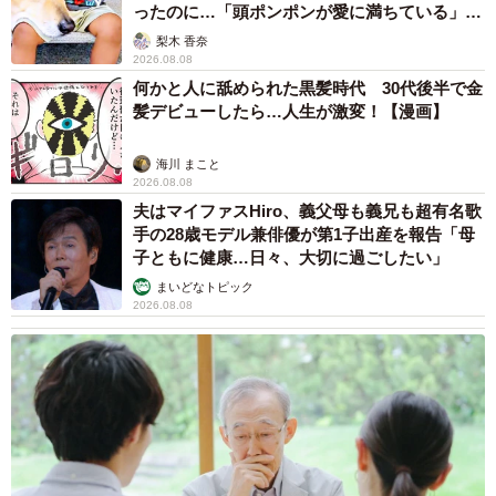
ったのに…「頭ポンポンが愛に満ちている」
「尊…」
梨木 香奈
2026.08.08
何かと人に舐められた黒髪時代 30代後半で金
7/16
髪デビューしたら…人生が激変！【漫画】
たくさんの手術に頑張って耐えた
海川 まこと
2026.08.08
その後、王子くんは通院や自宅ケアのみで良好な状態を保
夫はマイファスHiro、義父母も義兄も超有名歌
てていましたが、2022年1月に食欲や元気がなくなり、
手の28歳モデル兼俳優が第1子出産を報告「母
SHIROCUROさんは不安に駆られました。
子ともに健康…日々、大切に過ごしたい」
まいどなトピック
2026.08.08
「定期的に行っていた鎮静洗浄の予定日が近かったので、
食欲不振は蓄膿のせいかもしれないと思い、最短日で鎮静
洗浄を受けました。しかし、変化はなく…。再度、診察し
てもらい、抗生物質などを投与してもらいましたが、体調
は変わらずで」
そこで、再び病院へ行き、血液検査をしてもらうと、腎数