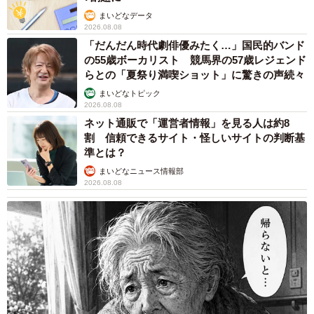
すこぶるお利口さんな王子だから、ケアができたんだと思
まいどなデータ
います」
2026.08.08
「だんだん時代劇俳優みたく…」国民的バンド
適切な治療や本ニャンの頑張りによって、アスペルギルス
の55歳ボーカリスト 競馬界の57歳レジェンド
らとの「夏祭り満喫ショット」に驚きの声続々
は完治。しかし、その後、再び、病が王子くんを襲いまし
まいどなトピック
た。
2026.08.08
ネット通販で「運営者情報」を見る人は約8
膀胱炎や腎臓腎盂を乗り越えたものの天国へ…
割 信頼できるサイト・怪しいサイトの判断基
準とは？
2020年5月。王子くんは膀胱炎からの尿路結石によって尿
まいどなニュース情報部
路閉鎖を起こし、手術。翌月に退院するも病は再発し、尿
2026.08.08
路拡張手術を行いました。