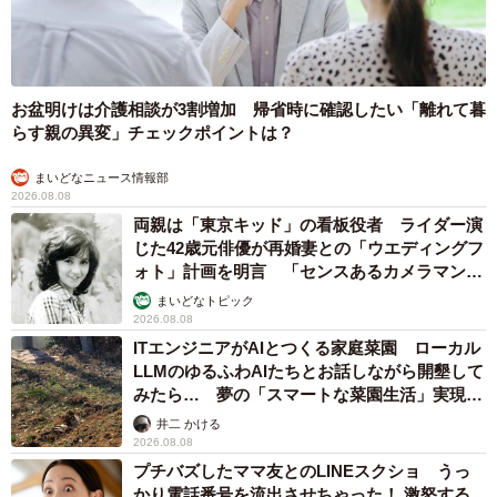
値が危険値に達していることが判明。即入院し、尿管とは
別に「SUBシステム」という腎臓と膀胱を繋ぐ管を皮膚の
下に設置するSUBシステム手術が行われました。
お盆明けは介護相談が3割増加 帰省時に確認したい「離れて暮
らす親の異変」チェックポイントは？
まいどなニュース情報部
2026.08.08
両親は「東京キッド」の看板役者 ライダー演
じた42歳元俳優が再婚妻との「ウエディングフ
ォト」計画を明言 「センスあるカメラマン求
む」
まいどなトピック
2026.08.08
ITエンジニアがAIとつくる家庭菜園 ローカル
LLMのゆるふわAIたちとお話しながら開墾して
みたら… 夢の「スマートな菜園生活」実現な
るか
井二 かける
2026.08.08
プチバズしたママ友とのLINEスクショ うっ
かり電話番号を流出させちゃった！ 激怒する