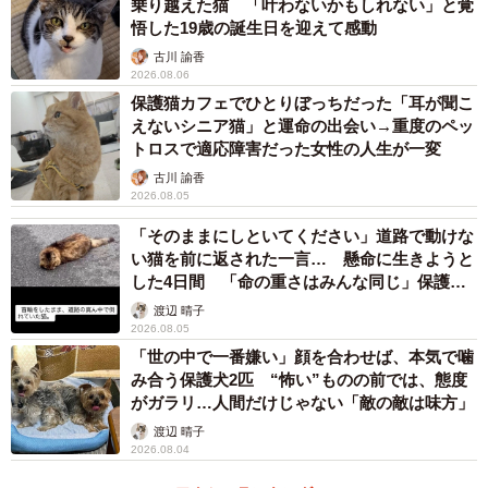
乗り越えた猫 「叶わないかもしれない」と覚
菌）の一種。免疫力の低下によって発症しやすくなると考
悟した19歳の誕生日を迎えて感動
えられています。
古川 諭香
2026.08.06
王子くんの場合は鼻腔内で嫌気性細菌、MRSAも確認され
保護猫カフェでひとりぼっちだった「耳が聞こ
えないシニア猫」と運命の出会い→重度のペッ
たため、抗真菌薬の投与や鼻腔の洗浄をすることに。風通
トロスで適応障害だった女性の人生が一変
しをよくし、清潔に保つため、鼻腔に大きな穴を開ける手
古川 諭香
術を行うこととなりました。
2026.08.05
「そのままにしといてください」道路で動けな
い猫を前に返された一言… 懸命に生きようと
した4日間 「命の重さはみんな同じ」保護団
体代表の訴え
渡辺 晴子
2026.08.05
「世の中で一番嫌い」顔を合わせば、本気で噛
み合う保護犬2匹 “怖い”ものの前では、態度
がガラリ…人間だけじゃない「敵の敵は味方」
渡辺 晴子
2026.08.04