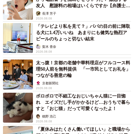
友人 慰謝料の相場はいくらですか【弁護士が
解説】
長澤 芳子
2026.08.08
「テレビより私を見て？」パパの目の前に陣取
る犬に1.4万いいね あまりにも健気な熱烈ア
ピールのちょっと切ない結末
梨木 香奈
2026.08.08
太っ腹！京都の老舗中華料理店がフルコース料
8/16
理50人前を無料提供 「一市民としてお礼を」
つながる善意の輪
お願いだから生きて…と願い続けた
京都新聞社
2026.08.08
容体が落ち着いたのは、入院から5日目のこと。
ボロボロで不細工なおじいちゃん猫に一目惚
SHIROCUROさんは再会の日を待ちわびるようになりまし
れ エイズだし手がかかるけど…おうちで暮ら
た。
すと「おじ猫」だって可愛くなったよ！
鶴野 浩己
2026.08.08
しかし、2月20日。朝早く、病院から「早く来てほしい」と
「夏休みはたくさん働いてほしい」と職場から
の連絡が。理由も分からず駆けつけると、ぐったりと横た