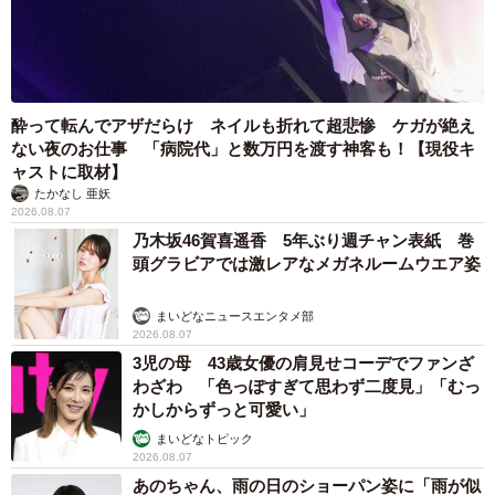
酔って転んでアザだらけ ネイルも折れて超悲惨 ケガが絶え
ない夜のお仕事 「病院代」と数万円を渡す神客も！【現役キ
ャストに取材】
9/16
たかなし 亜妖
2026.08.07
亡くなる3日前に撮影された写真
乃木坂46賀喜遥香 5年ぶり週チャン表紙 巻
頭グラビアでは激レアなメガネルームウエア姿
小さな血栓が全身にできる「DIC（播種性血管内凝固症候
群） 」を発症し、治療の術がなくなってしまった。このま
まいどなニュースエンタメ部
まだと、病院で亡くなってしまうから連れて帰ってあげて
2026.08.07
――。主治医からそう言われ、SHIROCUROさんは王子く
3児の母 43歳女優の肩見せコーデでファンざ
わざわ 「色っぽすぎて思わず二度見」「むっ
んと共に帰宅。
かしからずっと可愛い」
まいどなトピック
2026.08.07
あのちゃん、雨の日のショーパン姿に「雨が似