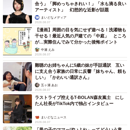
合う」「脚めっちゃきれい！」「水も滴る良い
アーティスト」 幻想的な近影が話題
まいどなメディア
2026.08.07
【漫画】周囲の目を気にせず遊べる！洗濯物も
干せる！最近人気の戸建ての「中庭」 ところ
が…実際住んでみて分かった後悔ポイント
中瀬 えみ
2026.08.07
難聴のお姉ちゃんに5歳の妹が手話通訳 互い
に支え合う家族の日常に反響「妹ちゃん、頼も
しい」「かわいい通訳さん」
五ヶ瀬 あお
2026.08.07
ラストライブ控えるT-BOLAN森友嵐士 にし
たん社長がTikTok内で独占インタビュー
まいどなニュース
2026.08.07
「男の子のママっぽいよね」ってどういう意