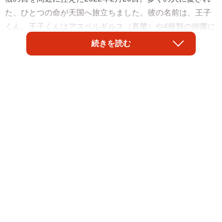
た、ひとつの命が天国へ旅立ちました。彼の名前は、王子
くん。王子くんはアスペルギルス（真菌）や4種類の細菌に
よる感染症、腎盂腎炎と闘い、生きようと頑張り続けまし
続きを読む
た。
顔がパンパンに腫れた猫を保護したら「アスペル
ギルス」が発覚
動物保護活動をしていたSHIROCUROさんは2019年8月、
紫野さん（現:保護団体ねんねこ保育園代表）の捕獲手伝い
要請ツイートを見つけ、顔がパンパンに腫れている猫の保
護を手伝うことに。