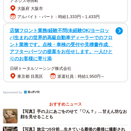
アネシス寺田町
大阪府 大阪市
アルバイト・パート：時給1,333円～1,433円
2/16
店舗フロント業務/経験不問/未経験OK/ヨーロッ
顔がどこかも分からない状態
パ生まれの世界的高級自動車ディーラーでのフロ
ント業務です。点検・車検の受付や見積書作成、
動物病院では咬傷であると診断され、抗生物質を投与。効
アフターパーツの提案をお任せします。一人ひと
果が切れる2週間後に、今後の治療方針を決めることとなり
りのお客様に寄り添
ました。
日研トータルソーシング株式会社
東京都 目黒区
派遣社員：時給1,950円～
しかし、知人の強い勧めにより、2週間後、別病院でセカン
ドオピニオン。獣医師の判断でレントゲンを撮ったとこ
Sponsored by
ろ、鼻腔の骨が溶けていたことが判明。「アスペルギル
ス」の疑いがあると告げられました。
おすすめニュース
【写真】手の上にあごをのせて「♡ん？」…甘えん坊なお
顔を見せることも
【写真】旅立つ5分前…生きている最後の最後に撮影され