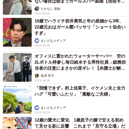
ない場合は朝までガールズバー副業【現役キャ
入院前の抱っこ
ストに取材】
たかなし 亜妖
2026.08.08
手術後、SHIROCUROさんは数カ月間、鼻腔のケアと共に
19歳でハライチ岩井勇気と年の差婚から3年、
尿路口の洗浄も自宅で行い、患部を清潔に保つことを意
22歳元おはガール髪バッサリ「ショート似合い
すぎ」
識。
まいどなメディア
2026.08.08
ようやく症状が落ち着き、安堵したのも束の間。2020年10
オフィスに置かれたウォーターサーバー 空の
月、左目の上が腫れ上がってしまい、切開手術をすること
2Lボトル持参し毎日給水する男性社員→総務担
に。
当者の注意にまさかの逆ギレ！【弁護士が解
説】
長澤 芳子
2026.08.08
「我慢できず」村上佳菜子、イケメン夫と全力
ハグ「可愛いふたり」「素敵なご夫婦」
まいどなメディア
2026.08.08
12歳の愛犬に変化 1歳息子の膝で甘える初め
て見せる姿に反響 これまで「見守る立場」だ