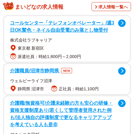
まいどなの求人情報
求人情報一覧へ
コールセンター「テレフォンオペレーター」/週3
日OK髪色・ネイル自由受電のみ落とし物受付
株式会社ラブキャリア
東京都 新宿区
その猫こそ、王子くん。
派遣社員：時給1,800円～2,000円
介護職員/沼津市静岡県
NEW
ウェルビーライフ沼津
静岡県 沼津市
正社員：時給1,100円
介護職/無資格可/介護未経験の方も安心の研修・
資格支援制度あり/若くして管理者登用された例
も/法人独自の評価制度で更なるキャリアアップ
を考えている人も是非