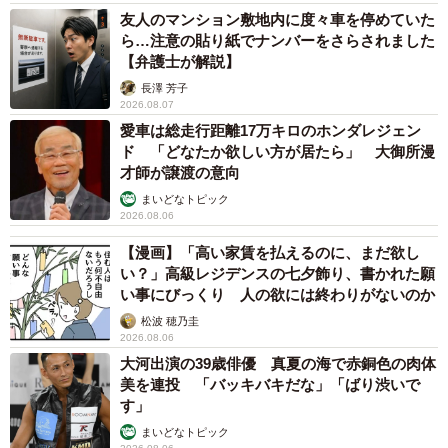
スーサイドベーカリー。
友人のマンション敷地内に度々車を停めていた
顔のない向日葵が差し出す
ら…注意の貼り紙でナンバーをさらされました
紅茶にモルトを絡めた液体は
【弁護士が解説】
エリビスのグランジハート味。
長澤 芳子
2026.08.07
口紅で窓にGood byeと書いた
愛車は総走行距離17万キロのホンダレジェン
大人のロンドンズバーニング。
ド 「どなたか欲しい方が居たら」 大御所漫
背泳ぎで自由形に挑むような
才師が譲渡の意向
あの子の生き方 ダキシメタイ。」
まいどなトピック
2026.08.06
【漫画】「高い家賃を払えるのに、まだ欲し
い？」高級レジデンスの七夕飾り、書かれた願
い事にびっくり 人の欲には終わりがないのか
松波 穂乃圭
2026.08.06
大河出演の39歳俳優 真夏の海で赤銅色の肉体
美を連投 「バッキバキだな」「ばり渋いで
す」
まいどなトピック