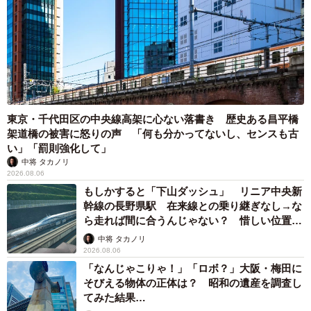
東京・千代田区の中央線高架に心ない落書き 歴史ある昌平橋
架道橋の被害に怒りの声 「何も分かってないし、センスも古
い」「罰則強化して」
中将 タカノリ
2026.08.06
もしかすると「下山ダッシュ」 リニア中央新
幹線の長野県駅 在来線との乗り継ぎなし→な
ら走れば間に合うんじゃない？ 惜しい位置関
係が反響
中将 タカノリ
2026.08.06
「なんじゃこりゃ！」「ロボ？」大阪・梅田に
そびえる物体の正体は？ 昭和の遺産を調査し
てみた結果…