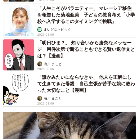
2026.08.06
「人生こそがバラエティー」 マレーシア移住
を報告した菊地亜美 子どもの教育考え「小学
校へ入学するこのタイミングで挑戦」
まいどなトピック
2026.08.06
「明日ひま？」 知り合いから唐突なメッセー
ジ 用件次第で断ることもできる賢い返信文と
は？【漫画】
4/6
海川 まこと
2026.08.06
クロアビールの新作、とくとご堪能あれ
「誰かみたいにならなきゃ」 他人を正解にし
て生きてきた母親 自己主張が苦手な娘に教わ
野暮を承知で聞いてみよう。今回のビールのコンセプト
った大切なこと【漫画】
は ？
海川 まこと
2026.08.06
「今期のクロア自体のブランドテーマがパンクです。新作
は数年前、向日葵の咲く夏のベーカリーカフェで出会った
水分パンクな仔犬のガールフレンドに捧げました。彼女は
コロナ禍で歌う場所を奪われ、毎日のようにベーカリーカ