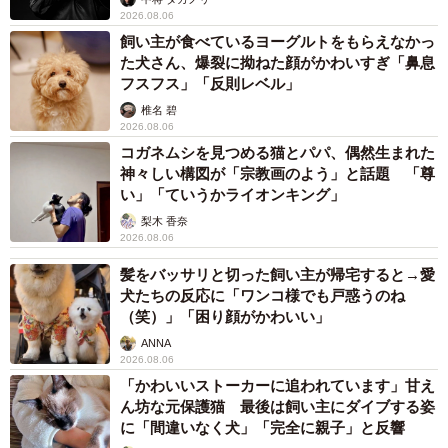
2026.08.06
ダースを着た俺は『心配するな。お前の心の叫びが俺を呼
飼い主が食べているヨーグルトをもらえなかっ
んだのだ』と北斗の拳みたいなことを言っていたと連れが
た犬さん、爆裂に拗ねた顔がかわいすぎ「鼻息
記憶していた」
フスフス」「反則レベル」
椎名 碧
2026.08.06
◇ ◇
コガネムシを見つめる猫とパパ、偶然生まれた
神々しい構図が「宗教画のよう」と話題 「尊
い」「ていうかライオンキング」
梨木 香奈
2026.08.06
髪をバッサリと切った飼い主が帰宅すると→愛
犬たちの反応に「ワンコ様でも戸惑うのね
（笑）」「困り顔がかわいい」
ANNA
2026.08.06
「かわいいストーカーに追われています」甘え
ん坊な元保護猫 最後は飼い主にダイブする姿
に「間違いなく犬」「完全に親子」と反響