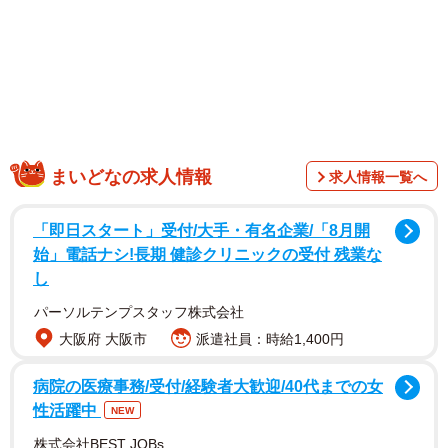
のを機に、この痺れる出来事についてあらためて話を聞か
せてもらった。
まいどなの求人情報
求人情報一覧へ
「即日スタート」受付/大手・有名企業/「8月開
始」電話ナシ!長期 健診クリニックの受付 残業な
し
パーソルテンプスタッフ株式会社
大阪府 大阪市
派遣社員：時給1,400円
病院の医療事務/受付/経験者大歓迎/40代までの女
性活躍中
NEW
株式会社BEST JOBs