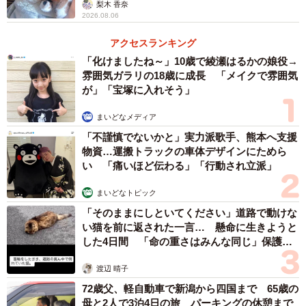
梨木 香奈
2026.08.06
アクセスランキング
「化けましたね～」10歳で綾瀬はるかの娘役→
雰囲気ガラリの18歳に成長 「メイクで雰囲気
3/6
が」「宝塚に入れそう」
片岡達也さん
まいどなメディア
「不謹慎でないかと」実力派歌手、熊本へ支援
—学生さんと出会ったのはどういうシチュエーションでし
物資…運搬トラックの車体デザインにためら
い 「痛いほど伝わる」「行動され立派」
たか。
まいどなトピック
「駅に娘を迎えに行った際です。彼がベンチで泣いていま
「そのままにしといてください」道路で動けな
した」
い猫を前に返された一言… 懸命に生きようと
した4日間 「命の重さはみんな同じ」保護団
体代表の訴え
—片岡さんが写った看板を見てお金を返しに来た顛末につ
渡辺 晴子
いて教えてください。
72歳父、軽自動車で新潟から四国まで 65歳の
母と2人で3泊4日の旅 パーキングの休憩まで