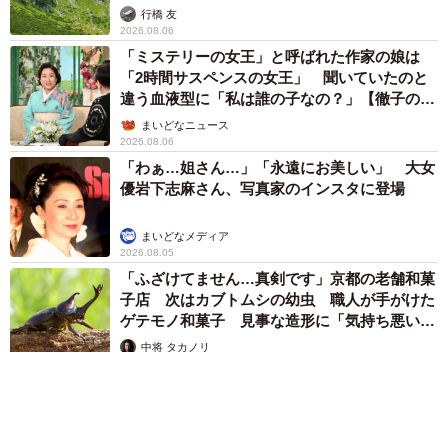
行橋 友
2026.08.06
「ミステリーの女王」と呼ばれた作家の娘は
「2時間サスペンスの女王」 聞いていたのと
違う血液型に「私は誰の子なの？」【徹子の部
屋】
まいどなニュース
2026.08.06
「わぁ…姐さん…」「永遠にお美しい」 大女
優岩下志麻さん、写真家のインスタに登場
まいどなメディア
2026.08.05
「ふざけてません…真剣です」京都の老舗和菓
子店 次はカブトムシの幼虫 職人が手がけた
ゲテモノ和菓子 見事な造形に「気持ち悪いく
らいリアル」
中将 タカノリ
2026.08.05