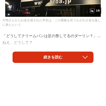
1/6
片岡さんからお金を渡された学生は、この看板を見てわざわざ金を返し
に来たという
「どうしてクリームパンは足の形してるのダーリン？」…
ねえ、どうして？
新作が発表されるたびに、「ラベルに印刷された文章のク
続きを読む
セが強すぎる」と話題になる群馬の地ビールブランド
「CHROA（クロア）」。このクレイジーな世界観の構築を
一手に引き受けているのが、ファッションホイールデザイ
ナーとしても知られるプロデューサーの片岡達也さんだ。
実は片岡さん、2022年2月にある人助けの体験談をTwitterに
投稿し、「カッコよすぎ」「すげえ」と大反響を巻き起こ
した。7月にクロアの新作「GIRL FRIEND」が発売された