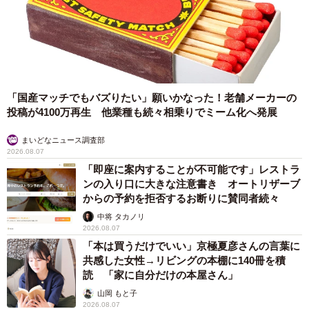
クレイジーに感じると思います」
—最後に、学生さんに何か伝えたいことはありますか？
「コロナ禍、誰もがハートをぶっ壊しながら毎日生きて
「国産マッチでもバズりたい」願いかなった！老舗メーカーの
る。金に困り、生活に追われても、しっかり夢喰って生き
投稿が4100万再生 他業種も続々相乗りでミーム化へ発展
ろよ」
まいどなニュース調査部
相変わらずクセが強い…新作のコンセプトは？
2026.08.07
「即座に案内することが不可能です」レストラ
そんな片岡さんが手掛けた新作「GIRL FRIEND」のラベル
ンの入り口に大きな注意書き オートリザーブ
文はこちら。
からの予約を拒否するお断りに賛同者続々
中将 タカノリ
2026.08.07
「どうしてクリームパンは
「本は買うだけでいい」京極夏彦さんの言葉に
足の形してるのダーリン？
共感した女性→リビングの本棚に140冊を積
クロワッサンなあの子が
読 「家に自分だけの本屋さん」
パンクな仔犬のように甘える
山岡 もと子
2026.08.07