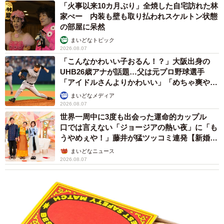
「火事以来10カ月ぶり」全焼した自宅訪れた林
家ぺー 内装も壁も取り払われスケルトン状態
「少し多くお返しをされてましたので、お返ししたくて捜
の部屋に呆然
そうとも思いましたが、名前を残さないのはそれなりに意
まいどなトピック
2026.08.07
味があるのかなと。いつかどこかで、きっと違う形で会え
「こんなかわいい子おるん！？」大阪出身の
ると思います」
UHB26歳アナが話題…父は元プロ野球選手
「アイドルさんよりかわいい」「めちゃ爽や
—クロアビールのラベルのように、片岡さまが振り返る当
か」
まいどなメディア
2026.08.07
時のやりとりは実にドラマティックでクール、そしてクレ
世界一周中に3度も出会った運命的カップル
イジーです。
口では言えない「ジョージアの熱い夜」に「も
うやめぇや！」藤井が猛ツッコミ連発【新婚さ
「そこに誰かが倒れていたら起こしてあげたいと思うし、
ん】
まいどなニュース
泣いていればハグしたくなる。そんなシンプルな生き方に
2026.08.07
40歳を過ぎた頃に気づきました。新宿で家がなかった20代
前半から、アメリカで成功を味わい、全てを奪われ、また
走り出しの繰り返し。金と名誉にとらわれた時期もありま
したが…。ただいつだって周りから見たら、俺の生き方は