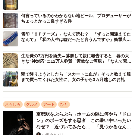
駅前で学生が旅費の数万円入った封筒を落として泣いてい
何言っているのかわからない地ビール、プロデューサーが
た。たまらず俺は数万円を渡したことがあった。名前は言
ちょっとかっこ良すぎる件
わないのが俺だ。しかしその学生が俺の看板を見つけ金を
返しにきた。しかも多く入っていた。今度はその学生の身
雪印「６Ｐチーズ」←なんて読む？ 「ずっと間違えてた
なんて」「私の人生は嘘だったと言うんですか」衝撃広が
元を捜すというよくわからない事態になってる。
る
pic.twitter.com/GVSxJ8Ulzv
生活費の7万円を紛失→落胆して親に報告すると…器の大
きな“神対応”に12万人称賛「素敵なご両親」「なんて素晴
— KATAOKA (@KATAOKA12201905)
February 5, 2022
らしい考え」
駅で降りようとしたら「スカートに血が」そっと教えて服
「駅前で学生が旅費の数万円入った封筒を落として泣いて
まで買ってくれた女性に、女の子から3カ月越しのお礼
いた。たまらず俺は数万円を渡したことがあった。名前は
言わないのが俺だ。しかしその学生が俺の看板を見つけ金
を返しにきた。しかも多く入っていた。今度はその学生の
おもしろ
グルメ
アート
ひと
身元を捜すというよくわからない事態になってる」
京都駅をぶらぶら→ホームの隅に何やら「ドロ
ン」のポーズをする忍者 この暑い中いったい
「金を落とした学生はその時『コロナ不況の中、母が工面
なぜ？ 近づいてみたら… 「見つかるなんて
未熟」
してくれた大事なお金だったのです』と言っていた。ライ
中将 タカノリ