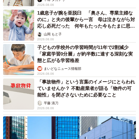
2026.08.06
1歳息子が腕を亜脱臼 「奥さん、専業主婦な
のに」と夫の後輩から一言 母は泣きながら対
応し必死だった 何年もたった今もたまに思い
6/6
出し…
山岡 もと子
2026.08.06
考えるな、飲め
子どもの学校外の学習時間が11年で2割減少
「家庭学習0分層」が約半数に達する深刻な実
「実際ビールは醸造にコンセプトとストーリーを伝え、ビ
態と広がる学習格差
ールに紅茶の茶葉を使用しています。発売同時に相変わら
まいどなニュース情報部
2026.08.06
ずの人気ですが、是非、やたらと喉が渇くこの不条理な社
「事故物件」という言葉のイメージにとらわれ
会で、クロアのブランドコンセプト、大人という生き方の
ていませんか？ 不動産業者が語る「物件の可
麻酔を味わってください」
能性」を閉ざさないために必要なこと
平藤 清刀
…よろしくどうぞ！
2026.08.06
【クロア公式サイト】
https://www.chroa.jp/