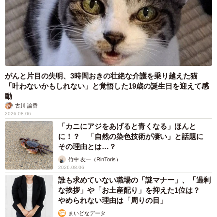
フェで紅茶とビールに溺れてました。やがて彼女は終わら
ないコロナ禍を背に、旅に出ました。その彼女への手紙で
す」
がんと片目の失明、3時間おきの壮絶な介護を乗り越えた猫
「叶わないかもしれない」と覚悟した19歳の誕生日を迎えて感
動
古川 諭香
2026.08.06
「カニにアジをあげると青くなる」ほんと
に！？ 「自然の染色技術が凄い」と話題に
その理由とは…？
竹中 友一（RinToris）
2026.08.06
誰も求めていない職場の「謎マナー」、「過剰
な挨拶」や「お土産配り」を抑えた1位は？
やめられない理由は「周りの目」
まいどなデータ