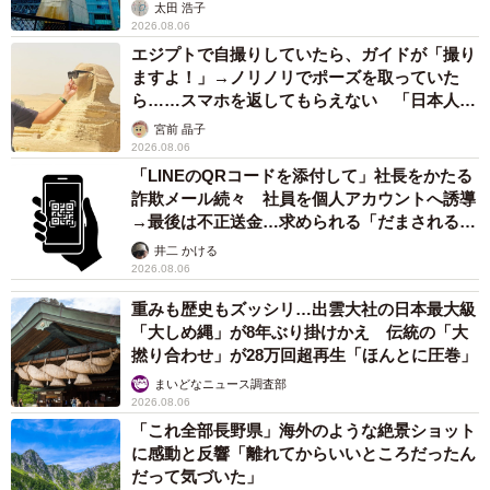
太田 浩子
2026.08.06
エジプトで自撮りしていたら、ガイドが「撮り
ますよ！」→ノリノリでポーズを取っていた
ら……スマホを返してもらえない 「日本人は
カモ代表かも」「私は6時間で3万円払った」
宮前 晶子
2026.08.06
「LINEのQRコードを添付して」社長をかたる
詐欺メール続々 社員を個人アカウントへ誘導
→最後は不正送金…求められる「だまされる前
提」の対策
井二 かける
2026.08.06
重みも歴史もズッシリ…出雲大社の日本最大級
「大しめ縄」が8年ぶり掛けかえ 伝統の「大
撚り合わせ」が28万回超再生「ほんとに圧巻」
まいどなニュース調査部
2026.08.06
「これ全部長野県」海外のような絶景ショット
に感動と反響「離れてからいいところだったん
だって気づいた」