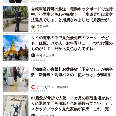
2026.08.06
自転車通行可の歩道 電動キックボードで走行
中、小学生とあわや衝突！ 「歩道走行は道交
5/6
法違反でしょ」と指摘されました【弁護士が解
説】
長澤 芳子
瀑音。
2026.08.06
タイの電車の中で見た優先席のマーク 子ど
も、妊娠、けが人、お年寄り… 一つだけ謎の
ものが！？「だから黄色なんですね」
中将 タカノリ
2026.08.06
【物価高が直撃】お盆帰省「予定なし」が約半
数 新幹線・高速バスの「使い分け」が鮮明に
まいどなニュース情報部
2026.08.06
83歳父が骨折で入院 ３カ月の病院生活があま
りに退屈で「画用紙と色鉛筆持ってこい！」→
スケッチブックを見た家族が仰天「これ、売れ
ますよ…」
中将 タカノリ