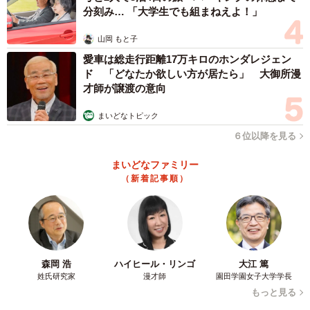
「この出来事があった数カ月ほど後のことです。クロアの
分刻み… 「大学生でも組まねえよ！」
看板は街の中心にかなり目立つように立っていて、看板を
山岡 もと子
見かけた本人が母親に話をしたようで。俺はクロアのオフ
愛車は総走行距離17万キロのホンダレジェン
ィスには月に1度しか顔を出しませんので、応対したスタッ
ド 「どなたか欲しい方が居たら」 大御所漫
フから連絡を受けました」
才師が譲渡の意向
まいどなトピック
—返しに来られた際に、学生さんはどのようなことを言っ
６位以降を見る
ていましたか。特に名乗ったり自分の連絡先を残したりは
しなかったのでしょうか。
まいどなファミリー
（新着記事順）
「本人と母親がいらして、『看板の方に息子が助けていた
だき…』と。母親は俺の存在をSNSやニュースで知ってい
てくれたようです。名前や連絡先は残さずに立ち去ったと
聞いています」
森岡 浩
ハイヒール・リンゴ
大江 篤
姓氏研究家
漫才師
園田学園女子大学学長
—今度は片岡さんの方が学生を捜していると書いてありま
もっと見る
した。見つかりそうですか？