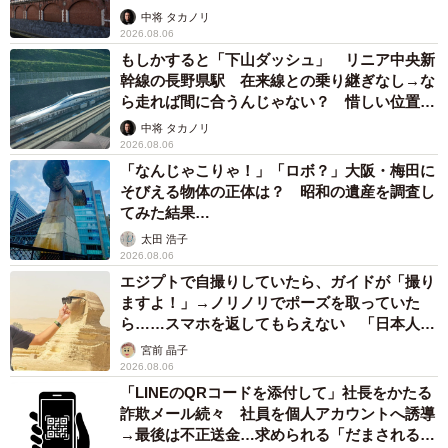
ゲテモノ和菓子 見事な造形に「気持ち悪いく
らいリアル」
中将 タカノリ
2026.08.05
【漫画】中学受験のリアル「あの子、最近見な
いね」…御三家を目指していたはずの家庭が消
えていく 限界を迎えた子を目の当りに
松波 穂乃圭
2026.08.05
市販薬のオーバードーズ対策で改正薬機法が5
月に施行、かぜ薬を購入した人の約6割が「法
改正を認知」乱用防止の指定成分とは？
まいどなニュース情報部
2026.08.05
紗栄子の長男 18歳のモデル、カジュアルコー
デのおしゃれ近影が「両親のいいとこ取りの美
しいお顔立ち」 9歳に渡英し全寮制カレッジ
で学ぶ
まいどなメディア
2026.08.05
紗栄子の長男 18歳のモデル、カジュアルコー