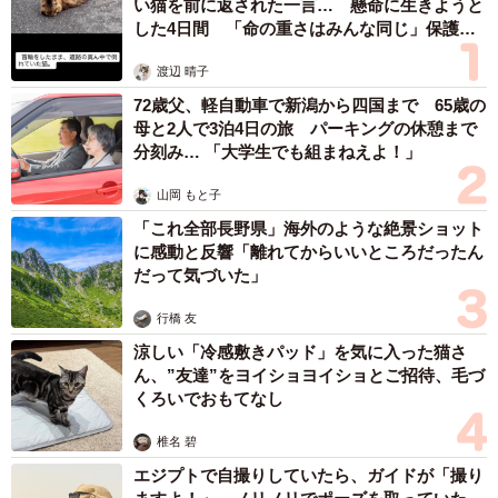
まいどなデータ
2026.08.06
自転車通行可の歩道 電動キックボードで走行
中、小学生とあわや衝突！ 「歩道走行は道交
法違反でしょ」と指摘されました【弁護士が解
説】
長澤 芳子
2026.08.06
タイの電車の中で見た優先席のマーク 子ど
も、妊娠、けが人、お年寄り… 一つだけ謎の
ものが！？「だから黄色なんですね」
中将 タカノリ
2026.08.06