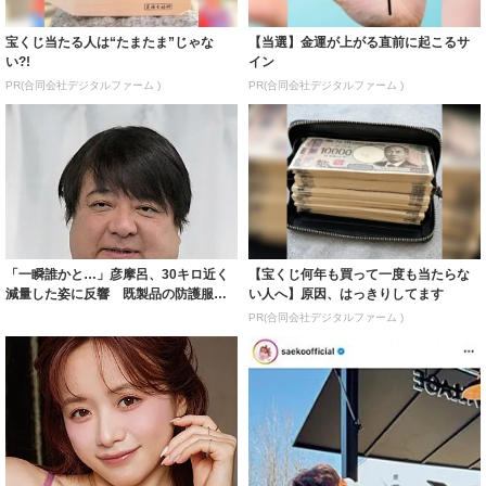
宝くじ当たる人は“たまたま”じゃな
【当選】金運が上がる直前に起こるサ
い?!
イン
PR(合同会社デジタルファーム )
PR(合同会社デジタルファーム )
「一瞬誰かと…」彦摩呂、30キロ近く
【宝くじ何年も買って一度も当たらな
減量した姿に反響 既製品の防護服が
い人へ】原因、はっきりしてます
着られると...
PR(合同会社デジタルファーム )