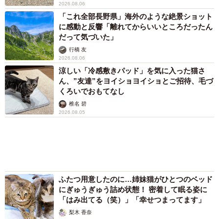
アクセスランキング
「そのままにしといてください」道路で動けな
い猫を前に返された一言… 懸命に生きようと
した4日間 「命の重さはみんな同じ」保護団
体代表の訴え
渡辺 晴子
72歳父、軽自動車で新潟から四国まで 65歳の
母と2人で3泊4日の旅 パーキングの休憩まで
分刻み… 「大学生でも組まねえよ！」
山岡 もと子
「これ全部長野県」海外のような絶景ショット
に感動と反響「離れてからいいところだったん
だって気づいた」
行橋 友
涼しい「冷感敷きパッド」を気に入った猫さ
ん、”友達”をヨイショヨイショとご招待、毛づ
くろいでおもてなし
椎名 碧