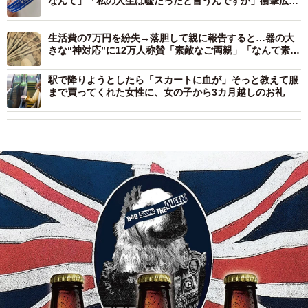
なんて」「私の人生は嘘だったと言うんですか」衝撃広が
る
生活費の7万円を紛失→落胆して親に報告すると…器の大
きな“神対応”に12万人称賛「素敵なご両親」「なんて素晴
らしい考え」
駅で降りようとしたら「スカートに血が」そっと教えて服
まで買ってくれた女性に、女の子から3カ月越しのお礼