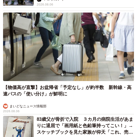
てみた結果…
太田 浩子
2026.08.06
エジプトで自撮りしていたら、ガイドが「撮り
ますよ！」→ノリノリでポーズを取っていた
ら……スマホを返してもらえない 「日本人は
カモ代表かも」「私は6時間で3万円払った」
宮前 晶子
2026.08.06
「LINEのQRコードを添付して」社長をかたる
詐欺メール続々 社員を個人アカウントへ誘導
→最後は不正送金…求められる「だまされる前
提」の対策
井二 かける
2026.08.06