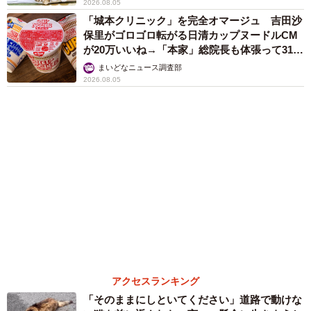
エジプトで自撮りしていたら、ガイドが「撮り
ますよ！」→ノリノリでポーズを取っていた
ら……スマホを返してもらえない 「日本人は
カモ代表かも」「私は6時間で3万円払った」
宮前 晶子
６位以降を見る
まいどなファミリー
（新着記事順）
森岡 浩
ハイヒール・リンゴ
大江 篤
姓氏研究家
漫才師
園田学園女子大学学長
もっと見る
誰も求めていない職場の「謎マナー」、「過剰
な挨拶」や「お土産配り」を抑えた1位は？
やめられない理由は「周りの目」