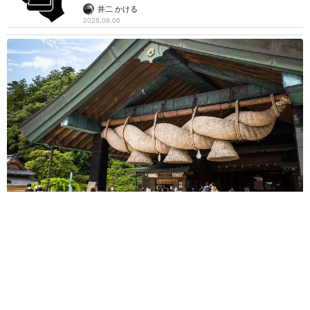
デのおしゃれ近影が「両親のいいとこ取りの美
しいお顔立ち」 9歳に渡英し全寮制カレッジ
で学ぶ
まいどなメディア
2026.08.05
たった50パーツのレゴで作った極小仏壇 ろう
そく、花立て、お供えのご飯、観音開きの扉の
奥には位牌も…「チーンの音が聞こえてきそ
う」
山岡 もと子
2026.08.05
透明感が半端ない！ 「50歳には見えない」
「永遠に綺麗」な内田有紀 ショートヘア＆半
袖白シャツの最強夏コーデ
まいどなメディア
2026.08.05