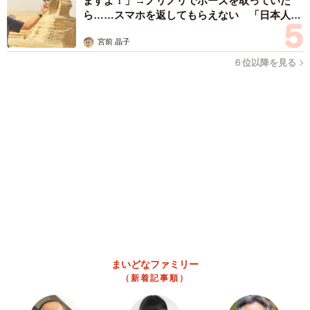
【物価高が直撃】お盆帰省「予定なし」が約半数 新幹線・高
速バスの「使い分け」が鮮明に
まいどなニュース情報部
2026.08.06
83歳父が骨折で入院 ３カ月の病院生活があま
りに退屈で「画用紙と色鉛筆持ってこい！」→
スケッチブックを見た家族が仰天「これ、売れ
ますよ…」
中将 タカノリ
2026.08.06
1歳息子が腕を亜脱臼 「奥さん、専業主婦な
のに」と夫の後輩から一言 母は泣きながら対
応し必死だった 何年もたった今もたまに思い
出し…
山岡 もと子
2026.08.06
子どもの学校外の学習時間が11年で2割減少
「家庭学習0分層」が約半数に達する深刻な実