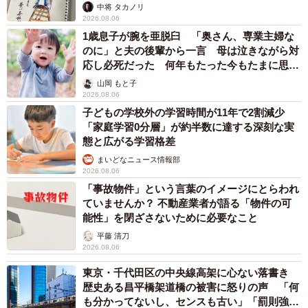
重みも歴史もズッシリ…出雲大社の日本最大級「大しめ縄」が8
年ぶり掛けかえ 伝統の「大撚り合わせ」が28万回超再生「ほ
んとに圧巻」
まいどなニュース調査部
2026.08.06
「ミステリーの女王」と呼ばれた作家の娘は
「2時間サスペンスの女王」 聞いていたのと
違う血液型に「私は誰の子なの？」【徹子の部
屋】
まいどなニュース
2026.08.06
「わぁ…姐さん…」「永遠にお美しい」 大女
優岩下志麻さん、写真家のインスタに登場
まいどなメディア
2026.08.05
「ふざけてません…真剣です」京都の老舗和菓
子店 次はカブトムシの幼虫 職人が手がけた