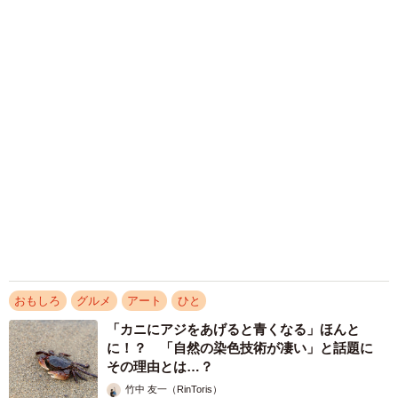
に感動と反響「離れてからいいところだったん
だって気づいた」
行橋 友
2026.08.06
涼しい「冷感敷きパッド」を気に入った猫さ
ん、”友達”をヨイショヨイショとご招待、毛づ
くろいでおもてなし
椎名 碧
2026.08.05
ふたつ用意したのに…姉妹猫がひとつのベッド
にぎゅうぎゅう詰め状態！ 密着して眠る姿に
「はみ出てる（笑）」「幸せつまってます」
梨木 香奈
2026.08.05
「城本クリニック」を完全オマージュ 吉田沙
保里がゴロゴロ転がる日清カップヌードルCM
が20万いいね→「本家」総院長も体張って31万
いいね
まいどなニュース調査部
2026.08.05