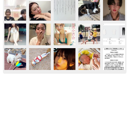
おもしろ
グルメ
アート
ひと
「カニにアジをあげると青くなる」ほんと
に！？ 「自然の染色技術が凄い」と話題に
その理由とは…？
竹中 友一（RinToris）
2026.08.06
「これ全部長野県」海外のような絶景ショット