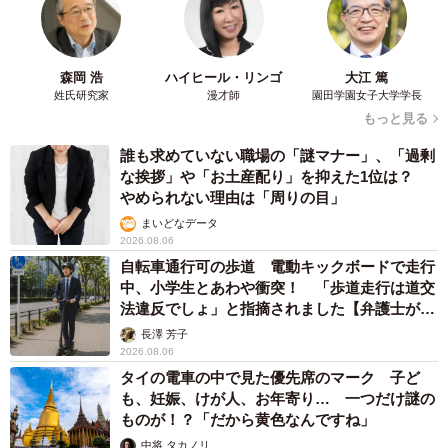
態と広がる学習格差
まいどなニュース情報部
2026.08.06
「事故物件」という言葉のイメージにとらわれ
ていませんか？ 不動産業者が語る「物件の可
能性」を閉ざさないために必要なこと
平藤 清刀
2026.08.06
東京・千代田区の中央線高架に心ない落書き
歴史ある昌平橋架道橋の被害に怒りの声 「何
も分かってないし、センスも古い」「罰則強化
して」
中将 タカノリ
2026.08.06
もしかすると「下山ダッシュ」 リニア中央新
幹線の長野県駅 在来線との乗り継ぎなし→な
ら走れば間に合うんじゃない？ 惜しい位置関
係が反響
中将 タカノリ
2026.08.06
「なんじゃこりゃ！」「ロボ？」大阪・梅田に
そびえる物体の正体は？ 昭和の遺産を調査し