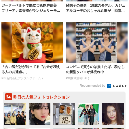
ガーターベルトで際立つ妖艶脚線美
紗栄子の長男 18歳のモデル、カジュ
フリーアナ森香澄がランジェリーモデ
アルコーデのおしゃれ近影が「両親の
ルに ｢PE...
いいとこ取...
「占い師だけが知ってる〝お金が増え
コンビニで買うのは損！たばこ税なし
る人の共通点〟」
の新型タバコが爆売れ中
PR(合同会社デジタルファーム )
PR(株式会社HAL)
Recommended by
昨日の人気フォトセレクション