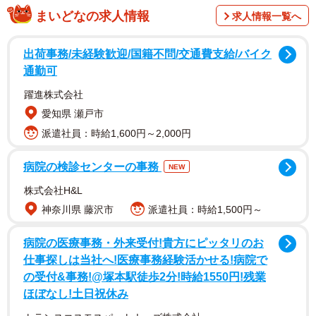
まいどなの求人情報
求人情報一覧へ
出荷事務/未経験歓迎/国籍不問/交通費支給/バイク
通勤可
躍進株式会社
愛知県 瀬戸市
この日は、午前より電動キックボード「Beam」の試乗会、
派遣社員：時給1,600円～2,000円
VRゴーグルによるバーチャル大阪の体験会、万博にまつわ
るアート作品の展示会が催されたほか、午後からは「笑い
病院の検診センターの事務
NEW
と音楽」のステージが開催された。
株式会社H&L
神奈川県 藤沢市
派遣社員：時給1,500円～
病院の医療事務・外来受付!貴方にピッタリのお
仕事探しは当社へ!医療事務経験活かせる!病院で
の受付&事務!@塚本駅徒歩2分!時給1550円!残業
ほぼなし!土日祝休み