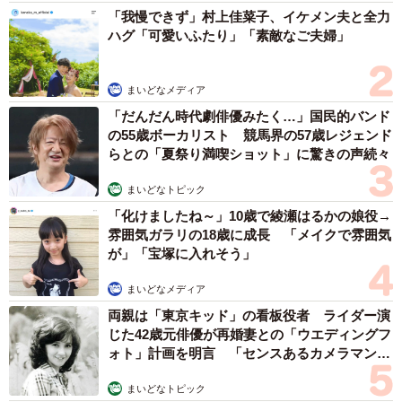
った。また、2025年の万博グッズ、1970年大阪万博のグッ
「我慢できず」村上佳菜子、イケメン夫と全力
ハグ「可愛いふたり」「素敵なご夫婦」
ズなども展示された。
まいどなメディア
「だんだん時代劇俳優みたく…」国民的バンド
の55歳ボーカリスト 競馬界の57歳レジェンド
らとの「夏祭り満喫ショット」に驚きの声続々
まいどなトピック
「化けましたね～」10歳で綾瀬はるかの娘役→
雰囲気ガラリの18歳に成長 「メイクで雰囲気
が」「宝塚に入れそう」
まいどなメディア
両親は「東京キッド」の看板役者 ライダー演
じた42歳元俳優が再婚妻との「ウエディングフ
4/10
ォト」計画を明言 「センスあるカメラマン求
む」
シャンプーハットのてつじ氏によるプロジェクトの作品
まいどなトピック