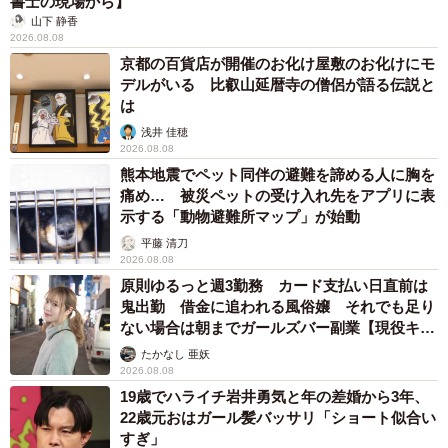
書士の現場から】
山下 静香
2026.08.08
京都の百貨店が開催のお化け屋敷のお化けにモ
デルがいる 比叡山延暦寺の僧侶が語る伝説と
6/10
は
浅井 佳穂
「Beam」の殿堂キックボード
2026.08.08
熊本地震でペット同伴の避難を諦める人に胸を
痛め… 被災ペットの受け入れ先をアプリに表
示する「動物避難所マップ」が始動
平藤 清刀
2026.08.08
原則ゆるっと週3勤務 カード支払い日直前は
鬼出勤 借金に追われる風俗嬢 それでも足り
ない場合は朝までガールズバー副業【現役キャ
ストに取材】
たかなし 亜妖
2026.08.08
19歳でハライチ岩井勇気と年の差婚から3年、
22歳元おはガール髪バッサリ「ショート似合い
すぎ」