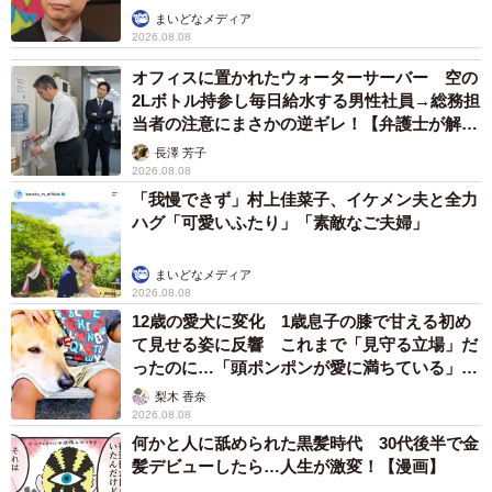
まいどなメディア
7/10
2026.08.08
展示された作品の数々
オフィスに置かれたウォーターサーバー 空の
2Lボトル持参し毎日給水する男性社員→総務担
当者の注意にまさかの逆ギレ！【弁護士が解
説】
長澤 芳子
2026.08.08
「我慢できず」村上佳菜子、イケメン夫と全力
ハグ「可愛いふたり」「素敵なご夫婦」
まいどなメディア
2026.08.08
12歳の愛犬に変化 1歳息子の膝で甘える初め
て見せる姿に反響 これまで「見守る立場」だ
ったのに…「頭ポンポンが愛に満ちている」
「尊…」
梨木 香奈
2026.08.08
8/10
何かと人に舐められた黒髪時代 30代後半で金
髪デビューしたら…人生が激変！【漫画】
学校法人 Adachi学園 大阪デザイナー専門学校の学生たちによる作品