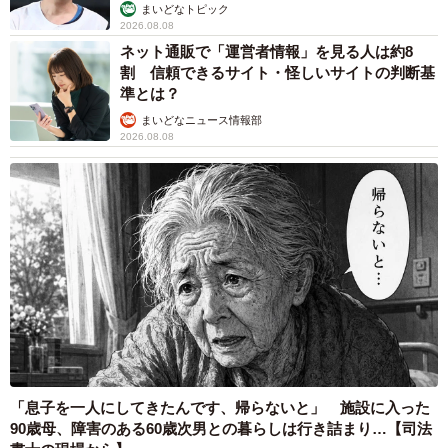
まいどなトピック
阪市万博推進局長の彌園友則氏を招いた、それぞれのビジ
2026.08.08
ネット通販で「運営者情報」を見る人は約8
ネスセミナーなどが実施予定となっている。
割 信頼できるサイト・怪しいサイトの判断基
準とは？
また、ATCでは万博開催2年前として、2023年4月13日から
まいどなニュース情報部
16日にかけて4日間に渡る『ATC OSAKA MIRAI EXPO』も
2026.08.08
開催が決定。担当者は「これからも『プレ万博』として、
カウントダウンの意味も込めてさまざまなイベントを開催
していければ」と展望を語った。
「息子を一人にしてきたんです、帰らないと」 施設に入った
90歳母、障害のある60歳次男との暮らしは行き詰まり…【司法