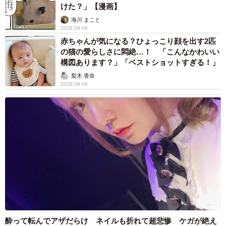
けた？」【漫画】
海川 まこと
2026.08.08
赤ちゃんが気になる？ひょっこり顔を出す2匹
の猫の愛らしさに悶絶…！ 「こんなかわいい
構図あります？」「ベストショットすぎる！」
梨木 香奈
2026.08.08
酔って転んでアザだらけ ネイルも折れて超悲惨 ケガが絶え