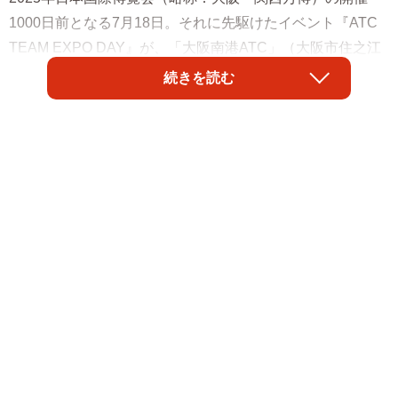
1000日前となる7月18日。それに先駆けたイベント『ATC
TEAM EXPO DAY』が、「大阪南港ATC」（大阪市住之江
区）にて18日に開催された。
続きを読む
きたる1000日後の大阪・関西万博（以下・万博）を前に開
催された今回の『ATC TEAM EXPO DAY』。開催に際し、
ATCの担当者は「万博に向けて何ができるかと考えたとき
に、応援することはもちろん、そこで発信される日本の先
端技術をこの場で『プレ万博』としてたくさんの方に一足
早く体験していただけたらと思い、開催に至りました」と
話す。