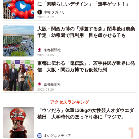
に「素晴らしいデザイン」「無事ゲット！」
3/10
中将 タカノリ
2026.04.12
「バーチャル大阪」のようす。仮想空間で大阪の街を体験できるという
もの
大阪・関西万博の「浮遊する森」閉幕後は廃棄
予定→幼稚園で再利用 目を輝かせる子も
VRを体験した20代の男性（大阪市内）は、「このイベント
は友人から教えてもらって。VRが体験できると聞いて来た
京都新聞社
2026.04.05
んですが、とても楽しかったです。少し酔いそうになりま
京都に伝わる「鬼伝説」、若手住民が世界に発
したが…」と苦笑しつつもVR体験を存分に楽しんだようだ
信 大阪・関西万博でも仮装行列
った。
京都新聞社
2026.03.20
また、ATCウミエールキューブ O's棟 北館では『ATC
OSAKA ART展』も併催。万博やその先の未来を共創する
アクセスランキング
「TEAM EXPO 2025」の企業や事業者が創造したアート作
「ウソだろ」体重130kgの女性芸人オダウエダ
植田 大学時代のほっそり姿に「マジで」
品などを展示しており、AIによる作品や、お笑いコンビ・
シャンプーハットのてつじ氏が手掛ける「米から日本酒造
りプロジェクト」の稲穂を用いた作品などがお披露目とな
まいどなメディア