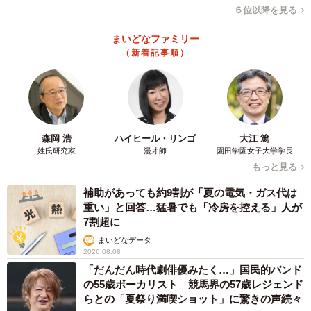
６位以降を見る
まいどなファミリー
（新着記事順）
森岡 浩
ハイヒール・リンゴ
大江 篤
姓氏研究家
漫才師
園田学園女子大学学長
もっと見る
補助があっても約9割が「夏の電気・ガス代は
重い」と回答…猛暑でも「冷房を控える」人が
5/10
7割超に
1970年に開催された万博のグッズ
まいどなデータ
2026.08.08
「だんだん時代劇俳優みたく…」国民的バンド
『ATC TEAM EXPO DAY』は、翌19日に「ビジネスデー」
の55歳ボーカリスト 競馬界の57歳レジェンド
として、内容を一新して2日連続で開催。講師として、大阪
らとの「夏祭り満喫ショット」に驚きの声続々
パビリオン総合プロデューサーの森下竜一氏、大阪府・大