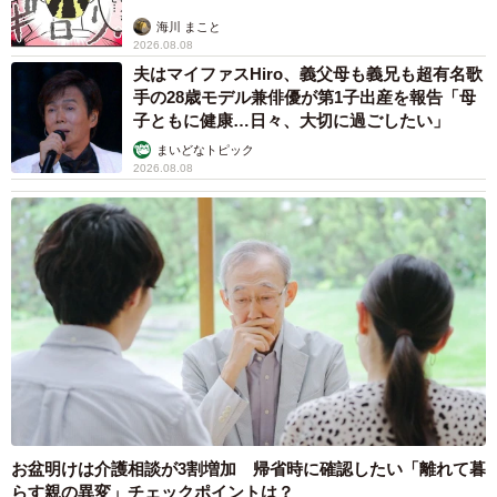
海川 まこと
2026.08.08
夫はマイファスHiro、義父母も義兄も超有名歌
手の28歳モデル兼俳優が第1子出産を報告「母
子ともに健康…日々、大切に過ごしたい」
まいどなトピック
2026.08.08
9/10
VR体験の様子
お盆明けは介護相談が3割増加 帰省時に確認したい「離れて暮
らす親の異変」チェックポイントは？