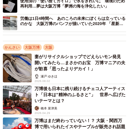
使用済の「使い捨てカイロ」で水をきれいに 環境のため
再利用…夢は大阪万博「夢洲の海を浄化したい」
験会では、仮想空間上で大阪城や道頓堀の街並みを再現。
さらに「バーチャル大阪」内に会場を設置し、この日午後
労働は1日4時間へ あのころの未来にぼくらは立っている
のかな 大阪万博のパンフが描いていた2020年 「星新一
から公演されたステージの様子も配信。会場以外からでも
を感じる」「よもやの未来」
参加できるという画期的なイベントとなった（専用アプリ
「cluster」のインストールとアカウント作成が必要）。
かんさい
大阪万博
大阪
妻がリサイクルショップでどえらいモン発見
開いてみたら…まさかのお宝 万博マニアの夫
が歓喜「思ったよりデカイ！」
瀬戸 ゆきほ
2026.08.02
万博後も日本に残り続けるチェコ人アーティス
ト「日本は“精神のふるさと”」 世界へ広げた
いテーマとは？
橋本 菜津美
2026.04.29
万博はまだ終わっていない！？ 大阪・関西万
博で用いられたイスやテーブルが販売され話題