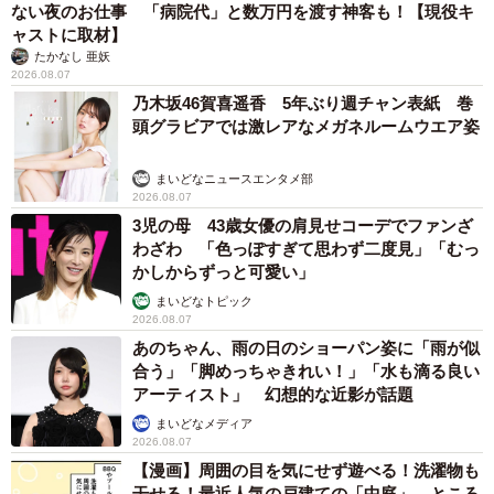
ない夜のお仕事 「病院代」と数万円を渡す神客も！【現役キ
ャストに取材】
たかなし 亜妖
2026.08.07
乃木坂46賀喜遥香 5年ぶり週チャン表紙 巻
頭グラビアでは激レアなメガネルームウエア姿
まいどなニュースエンタメ部
2026.08.07
3児の母 43歳女優の肩見せコーデでファンざ
わざわ 「色っぽすぎて思わず二度見」「むっ
かしからずっと可愛い」
まいどなトピック
2026.08.07
あのちゃん、雨の日のショーパン姿に「雨が似
合う」「脚めっちゃきれい！」「水も滴る良い
アーティスト」 幻想的な近影が話題
まいどなメディア
2026.08.07
【漫画】周囲の目を気にせず遊べる！洗濯物も
干せる！最近人気の戸建ての「中庭」 ところ