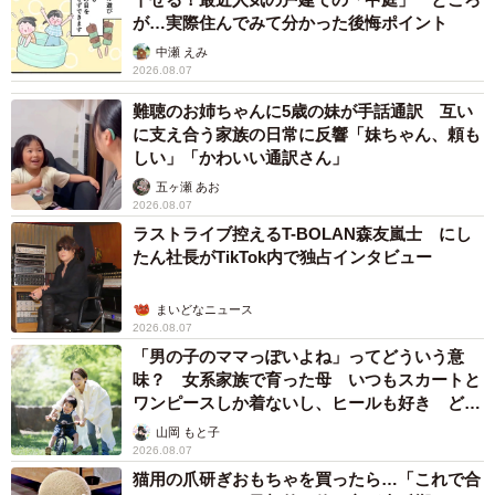
が…実際住んでみて分かった後悔ポイント
中瀬 えみ
2026.08.07
難聴のお姉ちゃんに5歳の妹が手話通訳 互い
に支え合う家族の日常に反響「妹ちゃん、頼も
しい」「かわいい通訳さん」
五ヶ瀬 あお
2026.08.07
ラストライブ控えるT-BOLAN森友嵐士 にし
たん社長がTikTok内で独占インタビュー
まいどなニュース
2026.08.07
「男の子のママっぽいよね」ってどういう意
味？ 女系家族で育った母 いつもスカートと
ワンピースしか着ないし、ヒールも好き どの
へんが…
山岡 もと子
2026.08.07
猫用の爪研ぎおもちゃを買ったら…「これで合