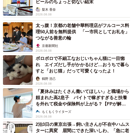
ピールのちょっと切ない結末
梨木 香奈
2026.08.08
太っ腹！京都の老舗中華料理店がフルコース料
理50人前を無料提供 「一市民としてお礼を」
つながる善意の輪
京都新聞社
2026.08.08
ボロボロで不細工なおじいちゃん猫に一目惚
れ エイズだし手がかかるけど…おうちで暮ら
すと「おじ猫」だって可愛くなったよ！
鶴野 浩己
2026.08.08
「夏休みはたくさん働いてほしい」と職場から
頼まれた高2息子 バイトで稼ぎすぎると扶養
を外れて税金や保険料が上がる？【FPが解
説】
もくもくライターズ
2026.08.08
2泊3日の東京出張→飼い主さんが不在中ハムス
ターに異変 眉間にできた深いしわ、「急に老