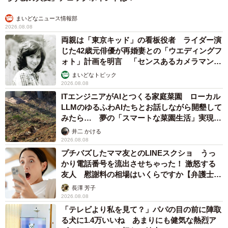
まいどなニュース情報部
2026.08.08
両親は「東京キッド」の看板役者 ライダー演
じた42歳元俳優が再婚妻との「ウエディングフ
ォト」計画を明言 「センスあるカメラマン求
む」
まいどなトピック
2026.08.08
ITエンジニアがAIとつくる家庭菜園 ローカル
LLMのゆるふわAIたちとお話しながら開墾して
みたら… 夢の「スマートな菜園生活」実現な
るか
井二 かける
2026.08.08
プチバズしたママ友とのLINEスクショ うっ
かり電話番号を流出させちゃった！ 激怒する
友人 慰謝料の相場はいくらですか【弁護士が
解説】
長澤 芳子
2026.08.08
「テレビより私を見て？」パパの目の前に陣取
る犬に1.4万いいね あまりにも健気な熱烈ア