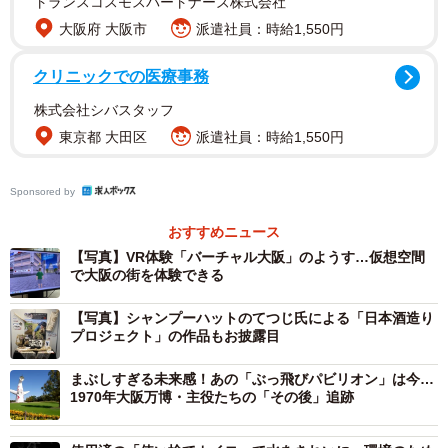
トランスコスモスパートナーズ株式会社
大阪府 大阪市
派遣社員：時給1,550円
クリニックでの医療事務
株式会社シバスタッフ
東京都 大田区
派遣社員：時給1,550円
2/10
電動キックボード「Beam」体験の様子。操作も簡単で乗りこなす人も多
Sponsored by
数。
おすすめニュース
シンガポール発の電動キックボードシェア「Beam」の試乗
【写真】VR体験「バーチャル大阪」のようす…仮想空間
で大阪の街を体験できる
会は、18歳以上を対象に実施。近年東京などで流行してい
る電動キックボードシェアは、アプリなどから好きなポー
【写真】シャンプーハットのてつじ氏による「日本酒造り
プロジェクト」の作品もお披露目
トでレンタルし、好きなタイミングで返却できるというも
のだ。時速約15kmで走行可能で、操作も簡単ということも
まぶしすぎる未来感！あの「ぶっ飛びパビリオン」は今…
あり、新たな移動手段の一つとなりそうだ。
1970年大阪万博・主役たちの「その後」追跡
大阪府・大阪市が公認している「バーチャル大阪」のVR体