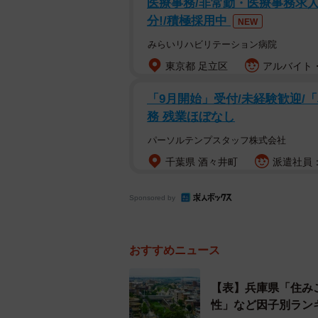
医療事務/非常勤・医療事務求人
分!/積極採用中
NEW
みらいリハビリテーション病院
東京都 足立区
アルバイト・
「9月開始」受付/未経験歓迎/
務 残業ほぼなし
パーソルテンプスタッフ株式会社
千葉県 酒々井町
派遣社員：
Sponsored by
兵庫県・住みここ
おすすめニュース
兵庫県の住みここちが良い駅の1位
線）」で、唯一偏差値70台で安定し
【表】兵庫県「住み
（JR東海道本線）」、3位は昨年4
性」など因子別ラン
西宮市にある駅という結果に。トップ