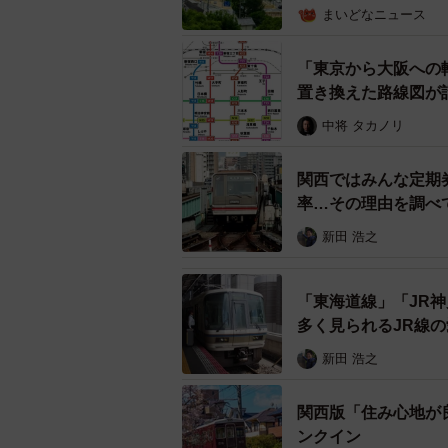
まいどなニュース
対象外だった「阪神国道（阪急今津
「東京から大阪への
置き換えた路線図が
中将 タカノリ
関西ではみんな定期
率…その理由を調べ
新田 浩之
「東海道線」「JR
多く見られるJR線
新田 浩之
関西版「住み心地が良
ンクイン