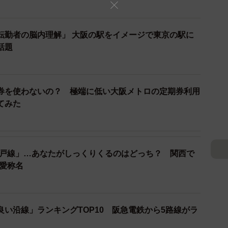
線）」が8位にランクインしたそうです。
転勤者の脳内理解」 大阪の駅をイメージで東京の駅に
話題
券を使わないの？ 極端に低い大阪メトロの定期券利用
てみた
神戸線」…あなたがしっくりくるのはどっち？ 関西で
の愛称名
い沿線」ランキングTOP10 阪急電鉄から5路線がラ
3/9