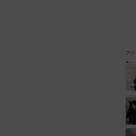
（自治体）ランキングTOP10（提供画像）
は3年連続で高級住宅地の「芦屋市」、2位も3年連続で
」が昨年から一つ順位を上げています。トップ10内で
1位）」が順位を上げてランクインしているものの、それ
な変化は見られなかったそうです。
アク
駅について「生活利便性」「交通利便性」「行政サービ
の因子別のランキングは以下のようになりました。