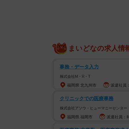
兵庫県に居住する人に、今住んでい
「行政サービス」など8つの項目につ
2022年の4年にわたって集めた回
徒歩15分以内に居住している回答者
以上の自治体を対象にしているそう
まいどなの求人情
※なお、ランキング内では近接駅を
は、駅名の後にA（area）を付記
事務・データ入力
「神戸三宮A：三ノ宮・神戸三宮（
株式会社M・R・T
高速鉄道東西線）・三宮・花時計前
福岡県 北九州市
派遣社員：
戸・ハーバーランド」「花隈A：西
「元町A：元町（阪神本線）・元町（
クリニックでの医療事務
留地（JR東海道本線）・大丸前」「
株式会社アソウ・ヒューマニーセンター
福岡県 福岡市
派遣社員：時