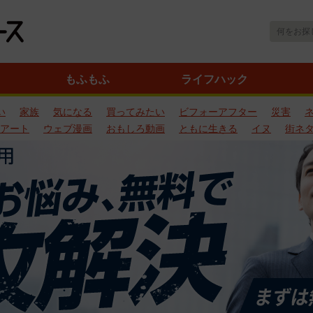
もふもふ
ライフハック
い
家族
気になる
買ってみたい
ビフォーアフター
災害
アート
ウェブ漫画
おもしろ動画
ともに生きる
イヌ
街ネ