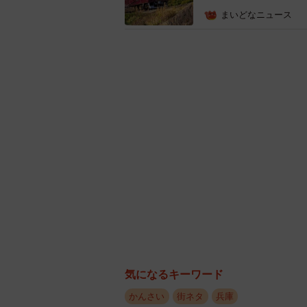
まいどなニュース
兵庫県・住みここち
また、住みここちの良い自治体の1位
「西宮市」です。3位は「神戸市灘区
は、10位に「神戸市須磨区（昨年1
以外の自治体の顔ぶれは同じで大き
◇ ◇
続いて、兵庫県の住みここちの良い
ス」など、住みここちに関わる8つ
気になるキーワード
かんさい
街ネタ
兵庫