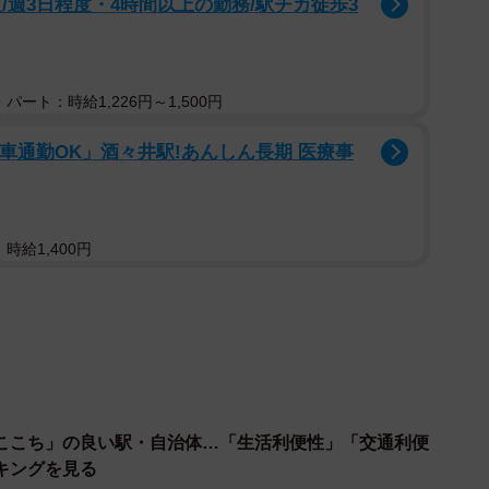
/週3日程度・4時間以上の勤務/駅チカ徒歩3
パート：時給1,226円～1,500円
「車通勤OK」酒々井駅!あんしん長期 医療事
時給1,400円
2/9
ち（駅）ランキングTOP10（提供画像）
は、4年連続で関西屈指のお屋敷町の「夙川（阪急神戸
た高い評価を得ています。2位は昨年7位の「さくら夙川
ここち」の良い駅・自治体…「生活利便性」「交通利便
位の「苦楽園口（阪急甲陽線）」で、トップ3はいずれも
キングを見る
10内では、昨年は回答者数が30人未満だったため集計