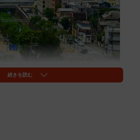
1/9
続きを読む
れた芦屋市・芦屋川周辺の風景 ※画像はイメージです
atoru/stock.adobe.com）
び自治体を対象にした「街の住みここち2022ランキン
した。兵庫県居住の20歳以上の男女3万196人を対象
駅には「夙川（阪急神戸線）」が選ばれました。また、
市」が選ばれたそうです。