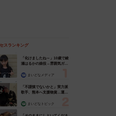
セスランキング
「化けましたね～」10歳で綾
瀬はるかの娘役→雰囲気ガラ
リの18歳に成長 「メイクで
雰囲気が」「宝塚に入れそ
まいどなメディア
う」
「不謹慎でないかと」実力派
歌手、熊本へ支援物資…運搬
トラックの車体デザインにた
めらい 「痛いほど伝わる」
まいどなトピック
「行動され立派」
「そのままにしといてくださ