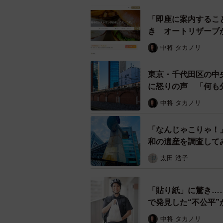
「即座に案内するこ
き オートリザーブ
中将 タカノリ
東京・千代田区の中
に怒りの声 「何も
兵庫県・街の住みここ
中将 タカノリ
▽「生活利便性」1位：神戸三宮A（
▽「交通利便性」1位：新在家（阪
「なんじゃこりゃ！
▽「行政サービス」1位：苦楽園口
和の遺産を調査して
▽「静かさ治安」1位：苦楽園口（
太田 浩子
▽「親しみやすさ」1位：苦楽園口
▽「物価・家賃」1位：林崎松江海
「貼り紙」に驚き……
▽「自然・観光」1位：苦楽園口（
で発見した“不公平”
▽「防災」1位：西神中央（地下鉄
中将 タカノリ