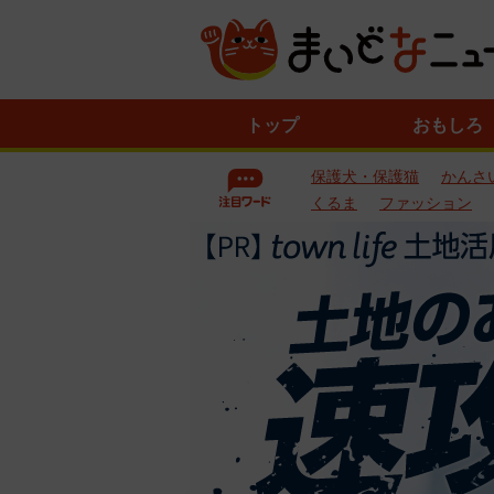
ニ
トップ
おもしろ
ュ
ー
保護犬・保護猫
かんさ
ス
一
くるま
ファッション
覧