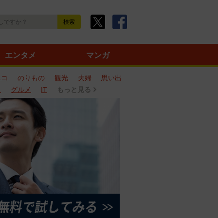
エンタメ
マンガ
ネコ
のりもの
観光
夫婦
思い出
タ
グルメ
IT
もっと見る