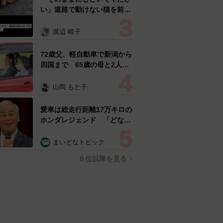
い」道路で動けない猫を前に
返された一言… 懸命に生き
ようとした4日間 「命の重
渡辺 晴子
さはみんな同じ」保護団体代
表の訴え
72歳父、軽自動車で新潟から
四国まで 65歳の母と2人で
3泊4日の旅 パーキングの休
憩まで分刻み… 「大学生で
山岡 もと子
も組まねえよ！」
愛車は総走行距離17万キロの
ホンダレジェンド 「どなた
か欲しい方が居たら」 大御
所漫才師が譲渡の意向
まいどなトピック
６位以降を見る