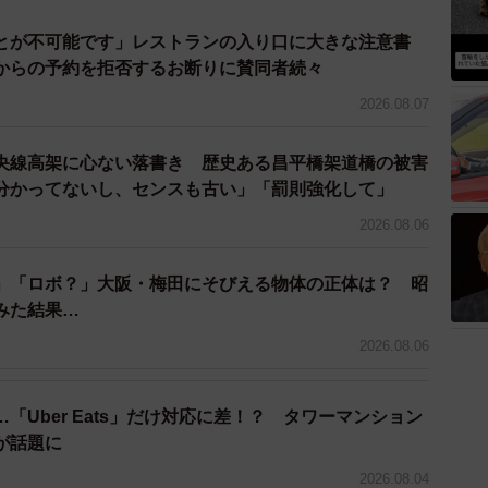
とが不可能です」レストランの入り口に大きな注意書
からの予約を拒否するお断りに賛同者続々
2026.08.07
4/9
央線高架に心ない落書き 歴史ある昌平橋架道橋の被害
分かってないし、センスも古い」「罰則強化して」
ちランキング（駅）因子別順位（提供画像）
2026.08.06
JR東海道本線）
神本線）
」「ロボ？」大阪・梅田にそびえる物体の正体は？ 昭
（阪急甲陽線）
みた結果…
阪急甲陽線）
2026.08.06
（阪急甲陽線）
岸（山陽電鉄本線）
「Uber Eats」だけ対応に差！？ タワーマンション
阪急甲陽線）
が話題に
西神・山手線）
2026.08.04