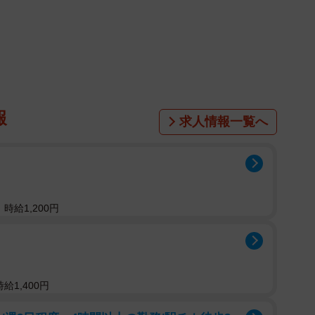
る駅と自治体について「生活利便性」「交通利便性」
いて評価してもらって作成したランキングで、2019～
答を集計しているといいます。また駅のランキングは、駅
が30人以上の駅を、自治体ランキングは回答者が50人
です。
報
求人情報一覧へ
統合して集計しており、2つ以上近接駅を統合した場合
し、以下のように表記しています。
阪急神戸線）・神戸三宮（阪神本線）・神戸三宮（神戸
」「明石A：明石・山陽明石」「神戸A：高速神戸・神
時給1,200円
元町・花隈・みなと元町」「岡本A：岡本・摂津本山」
神戸高速鉄道東西線）・元町（JR東海道本線）・旧居
須磨A：山陽須磨・須磨」
給1,400円