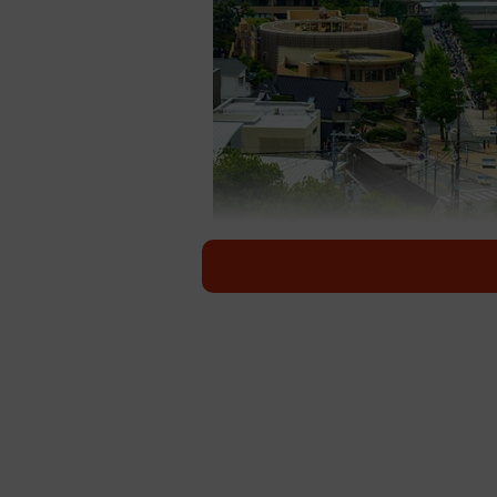
住みここち1位の自治体に選ば
（s
大東建託株式会社は、兵庫県の駅およ
グ＜兵庫県版＞」をこのほど発表しま
に聞いた調査で、住みここち1位の
住みここち1位の自治体には「芦屋