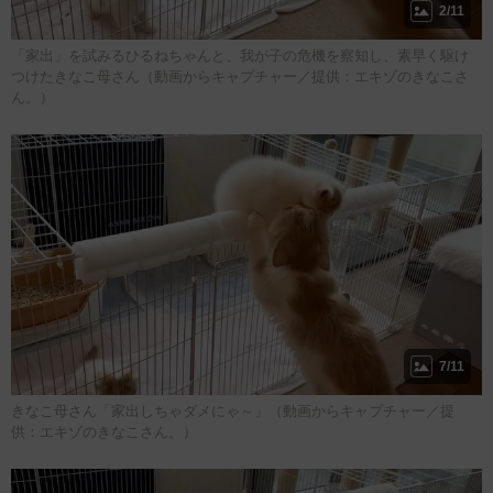
2/11
「家出」を試みるひるねちゃんと、我が子の危機を察知し、素早く駆け
つけたきなこ母さん（動画からキャプチャー／提供：エキゾのきなこさ
ん。）
7/11
きなこ母さん「家出しちゃダメにゃ～」（動画からキャプチャー／提
供：エキゾのきなこさん。）