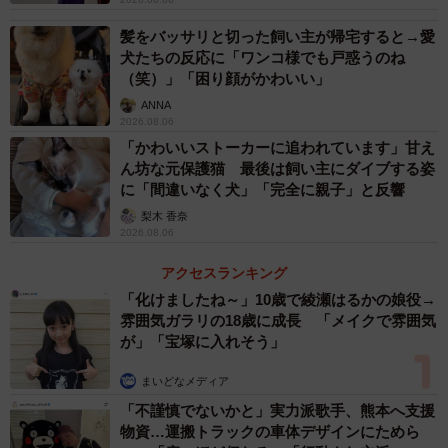
髪をバッサリと切った飼い主が帰宅すると→愛
犬たちの反応に「ワンコ様でも戸惑うのね
（笑）」「困り顔がかわいい」
ANNA
2026.08.06
「かわいいストーカーに追われています」甘え
ん坊な元保護猫 最後は飼い主にダイブする姿
に「間違いなく犬」「完全に親子」と反響
梨木 香奈
2026.08.06
アクセスランキング
「化けましたね～」10歳で綾瀬はるかの娘役→
雰囲気ガラリの18歳に成長 「メイクで雰囲気
が」「宝塚に入れそう」
まいどなメディア
「不謹慎でないかと」実力派歌手、熊本へ支援
物資…運搬トラックの車体デザインにためら