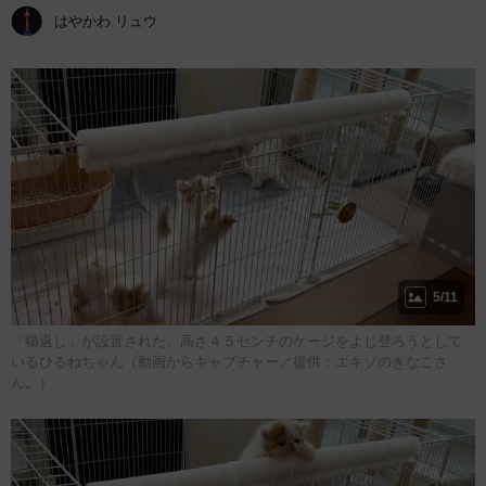
はやかわ リュウ
5/11
「猫返し」が設置された、高さ４５センチのケージをよじ登ろうとして
いるひるねちゃん（動画からキャプチャー／提供：エキゾのきなこさ
ん。）