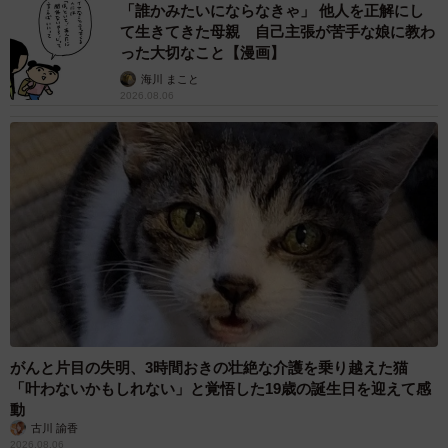
「誰かみたいにならなきゃ」 他人を正解にし
て生きてきた母親 自己主張が苦手な娘に教わ
った大切なこと【漫画】
海川 まこと
2026.08.06
がんと片目の失明、3時間おきの壮絶な介護を乗り越えた猫
「叶わないかもしれない」と覚悟した19歳の誕生日を迎えて感
動
古川 諭香
2026.08.06