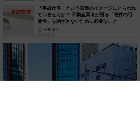
「事故物件」という言葉のイメージにとらわれ
ていませんか？ 不動産業者が語る「物件の可
能性」を閉ざさないために必要なこと
平藤 清刀
2026.08.06
東京・千代田区の中央線高架に心ない落書き 歴史ある昌平橋
架道橋の被害に怒りの声 「何も分かってないし、センスも古
い」「罰則強化して」
中将 タカノリ