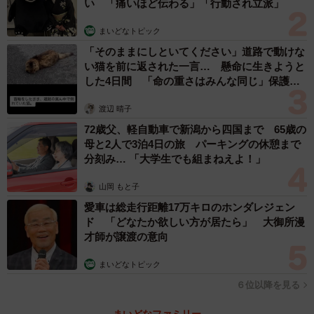
い 「痛いほど伝わる」「行動され立派」
まいどなトピック
「そのままにしといてください」道路で動けな
い猫を前に返された一言… 懸命に生きようと
した4日間 「命の重さはみんな同じ」保護団
体代表の訴え
渡辺 晴子
72歳父、軽自動車で新潟から四国まで 65歳の
母と2人で3泊4日の旅 パーキングの休憩まで
分刻み… 「大学生でも組まねえよ！」
山岡 もと子
愛車は総走行距離17万キロのホンダレジェン
ド 「どなたか欲しい方が居たら」 大御所漫
才師が譲渡の意向
まいどなトピック
６位以降を見る