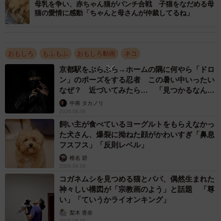
母乳を争い、赤ちゃん猫がパンチ合戦 子猫をなだめる母
猫の愛情に感動「ちゃんと母さんが仲裁してるね」
おもしろ
もふもふ
おもしろ動画
ネコ
京都駅をぶらぶら→ホームの隅に何やら「ドロ
ン」のポーズをする忍者 この暑い中いったい
なぜ？ 近づいてみたら… 「見つかるなんて
未熟」
中将 タカノリ
2026.08.06
飼い主が食べているヨーグルトをもらえなかっ
た犬さん、爆裂に拗ねた顔がかわいすぎ「鼻息
フスフス」「反則レベル」
椎名 碧
2026.08.06
コガネムシを見つめる猫とパパ、偶然生まれた
神々しい構図が「宗教画のよう」と話題 「尊
い」「ていうかライオンキング」
梨木 香奈
2026.08.06