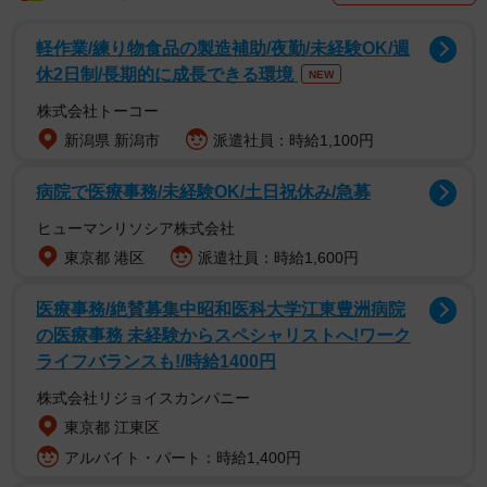
軽作業/練り物食品の製造補助/夜勤/未経験OK/週
休2日制/長期的に成長できる環境
NEW
株式会社トーコー
新潟県 新潟市
派遣社員：時給1,100円
病院で医療事務/未経験OK/土日祝休み/急募
ヒューマンリソシア株式会社
東京都 港区
派遣社員：時給1,600円
医療事務/絶賛募集中昭和医科大学江東豊洲病院
の医療事務 未経験からスペシャリストへ!ワーク
ライフバランスも!/時給1400円
株式会社リジョイスカンパニー
東京都 江東区
アルバイト・パート：時給1,400円