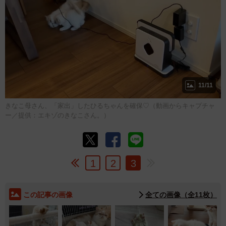
11/11
きなこ母さん、「家出」したひるちゃんを確保♡（動画からキャプチャ
ー／提供：エキゾのきなこさん。）
1
2
3
この記事の画像
全ての画像（全11枚）