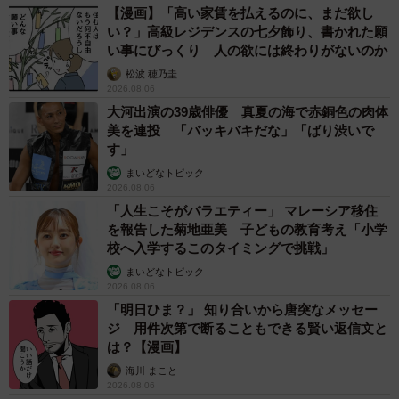
【漫画】「高い家賃を払えるのに、まだ欲し
い？」高級レジデンスの七夕飾り、書かれた願
い事にびっくり 人の欲には終わりがないのか
松波 穂乃圭
2026.08.06
大河出演の39歳俳優 真夏の海で赤銅色の肉体
美を連投 「バッキバキだな」「ばり渋いで
す」
まいどなトピック
2026.08.06
「人生こそがバラエティー」 マレーシア移住
を報告した菊地亜美 子どもの教育考え「小学
校へ入学するこのタイミングで挑戦」
まいどなトピック
2026.08.06
「明日ひま？」 知り合いから唐突なメッセー
ジ 用件次第で断ることもできる賢い返信文と
は？【漫画】
海川 まこと
2026.08.06