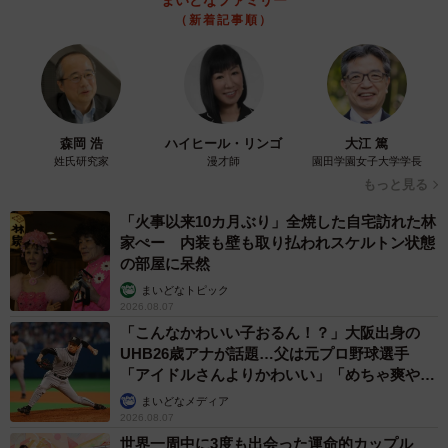
まいどなファミリー
（新着記事順）
森岡 浩
ハイヒール・リンゴ
大江 篤
姓氏研究家
漫才師
園田学園女子大学学長
もっと見る
「火事以来10カ月ぶり」全焼した自宅訪れた林
家ぺー 内装も壁も取り払われスケルトン状態
の部屋に呆然
まいどなトピック
2026.08.07
「こんなかわいい子おるん！？」大阪出身の
UHB26歳アナが話題…父は元プロ野球選手
「アイドルさんよりかわいい」「めちゃ爽や
か」
まいどなメディア
2026.08.07
世界一周中に3度も出会った運命的カップル