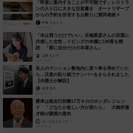
「即座に案内することが不可能です」レストラ
ンの入り口に大きな注意書き オートリザーブ
からの予約を拒否するお断りに賛同者続々
中将 タカノリ
2026.08.07
「本は買うだけでいい」京極夏彦さんの言葉に
共感した女性→リビングの本棚に140冊を積
読 「家に自分だけの本屋さん」
山岡 もと子
2026.08.07
友人のマンション敷地内に度々車を停めていた
ら…注意の貼り紙でナンバーをさらされました
【弁護士が解説】
長澤 芳子
2026.08.07
愛車は総走行距離17万キロのホンダレジェン
ド 「どなたか欲しい方が居たら」 大御所漫
才師が譲渡の意向
まいどなトピック
2026.08.06