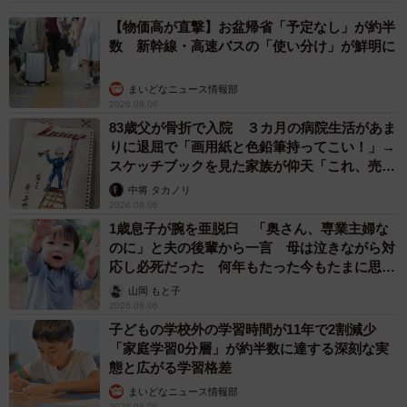
【物価高が直撃】お盆帰省「予定なし」が約半
数 新幹線・高速バスの「使い分け」が鮮明に
まいどなニュース情報部
2026.08.06
83歳父が骨折で入院 ３カ月の病院生活があま
りに退屈で「画用紙と色鉛筆持ってこい！」→
スケッチブックを見た家族が仰天「これ、売れ
ますよ…」
中将 タカノリ
2026.08.06
1歳息子が腕を亜脱臼 「奥さん、専業主婦な
のに」と夫の後輩から一言 母は泣きながら対
応し必死だった 何年もたった今もたまに思い
出し…
山岡 もと子
2026.08.06
子どもの学校外の学習時間が11年で2割減少
「家庭学習0分層」が約半数に達する深刻な実
態と広がる学習格差
まいどなニュース情報部
2026.08.06