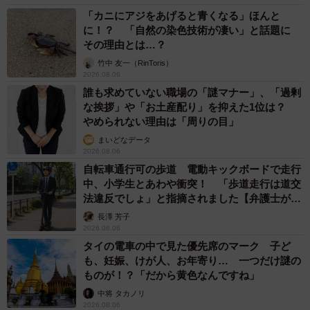
「カニにアジをあげると青くなる」ほんと
に！？ 「自然の染色技術が凄い」と話題に
その理由とは…？
竹中 友一（RinToris）
2026.08.06
誰も求めていない職場の「謎マナー」、「過剰
な挨拶」や「お土産配り」を抑えた1位は？
やめられない理由は「周りの目」
まいどなデータ
2026.08.06
自転車通行可の歩道 電動キックボードで走行
中、小学生とあわや衝突！ 「歩道走行は道交
法違反でしょ」と指摘されました【弁護士が解
説】
長澤 芳子
2026.08.06
タイの電車の中で見た優先席のマーク 子ど
も、妊娠、けが人、お年寄り… 一つだけ謎の
ものが！？「だから黄色なんですね」
中将 タカノリ
2026.08.06