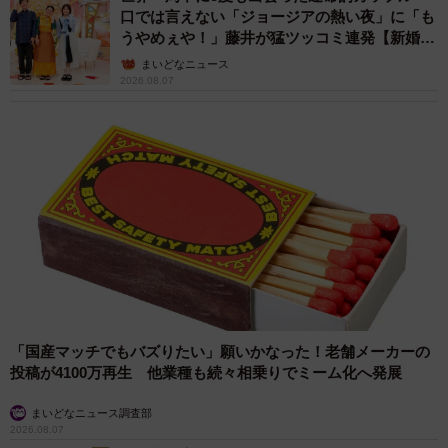
口では言えない「ジョージアの熱い夜」に「も
うやめぇや！」藤井が猛ツッコミ連発【新婚さ
ん】
まいどなニュース
2026.08.07
「国産マッチでもバズりたい」願いかなった！老舗メーカーの
投稿が4100万再生 他業種も続々相乗りでミーム化へ発展
まいどなニュース調査部
2026.08.07