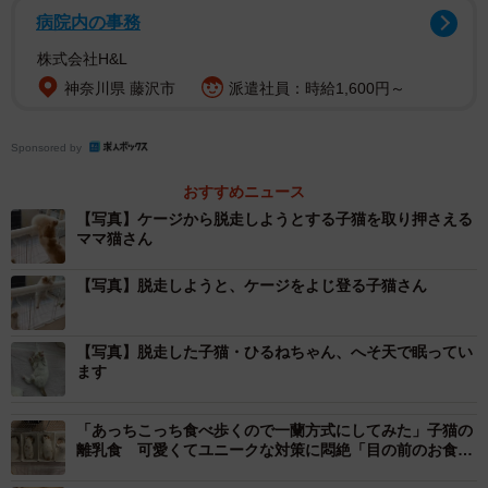
病院内の事務
株式会社H&L
神奈川県 藤沢市
派遣社員：時給1,600円～
Sponsored by
おすすめニュース
【写真】ケージから脱走しようとする子猫を取り押さえる
ママ猫さん
【写真】脱走しようと、ケージをよじ登る子猫さん
【写真】脱走した子猫・ひるねちゃん、へそ天で眠ってい
ます
「あっちこっち食べ歩くので一蘭方式にしてみた」子猫の
離乳食 可愛くてユニークな対策に悶絶「目の前のお食事
に全集中！」