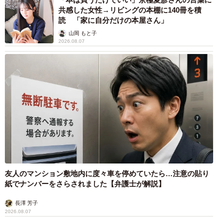
共感した女性→リビングの本棚に140冊を積
読 「家に自分だけの本屋さん」
山岡 もと子
2026.08.07
友人のマンション敷地内に度々車を停めていたら…注意の貼り
紙でナンバーをさらされました【弁護士が解説】
長澤 芳子
2026.08.07