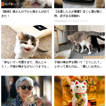
【動画】猫さんの下から猫さんが出て
【当選した人が暴露】宝くじ運が動く
きた！
時、必ずある前触れ
PR(合同会社デジタルファーム )
「来ないで～可愛すぎて、死んじゃ
子猫の鳴き声を聞いて「どうした？」
う！」子猫が鳴きながらいつまでも追
とやって来たのは…「優しいお兄ちゃ
い掛けてくる動...
んたち」の動...