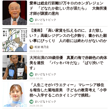
愛車は総走行距離17万キロのホンダレジェン
ド 「どなたか欲しい方が居たら」 大御所漫
才師が譲渡の意向
まいどなトピック
2026.08.06
【漫画】「高い家賃を払えるのに、まだ欲し
い？」高級レジデンスの七夕飾り、書かれた願
い事にびっくり 人の欲には終わりがないのか
松波 穂乃圭
2026.08.06
大河出演の39歳俳優 真夏の海で赤銅色の肉体
美を連投 「バッキバキだな」「ばり渋いで
す」
まいどなトピック
2026.08.06
「人生こそがバラエティー」 マレーシア移住
を報告した菊地亜美 子どもの教育考え「小学
校へ入学するこのタイミングで挑戦」
まいどなトピック
2026.08.06