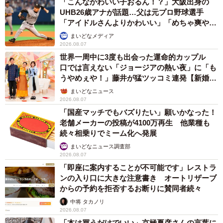
「こんなかわいい子おるん！？」大阪出身の
UHB26歳アナが話題…父は元プロ野球選手
「アイドルさんよりかわいい」「めちゃ爽や
か」
まいどなメディア
2026.08.07
世界一周中に3度も出会った運命的カップル
口では言えない「ジョージアの熱い夜」に「も
うやめぇや！」藤井が猛ツッコミ連発【新婚さ
ん】
まいどなニュース
2026.08.07
「国産マッチでもバズりたい」願いかなった！
老舗メーカーの投稿が4100万再生 他業種も
続々相乗りでミーム化へ発展
まいどなニュース調査部
2026.08.07
「即座に案内することが不可能です」レストラ
ンの入り口に大きな注意書き オートリザーブ
からの予約を拒否するお断りに賛同者続々
中将 タカノリ
2026.08.07
「本は買うだけでいい」京極夏彦さんの言葉に