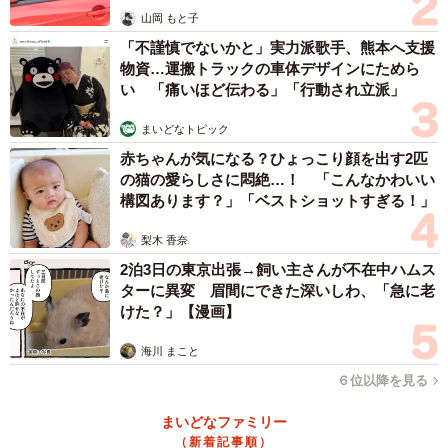
山岡 もと子
「不謹慎でないかと」実力派歌手、熊本へ支援
物資…運搬トラックの車体デザインにためら
い 「痛いほど伝わる」「行動され立派」
まいどなトピック
赤ちゃんが気になる？ひょっこり顔を出す2匹
の猫の愛らしさに悶絶…！ 「こんなかわいい
構図あります？」「ベストショットすぎる！」
梨木 香奈
2泊3日の東京出張→飼い主さんが不在中ハムス
ターに異変 眉間にできた深いしわ、「急に老
けた？」【漫画】
海川 まこと
６位以降を見る
まいどなファミリー
（新着記事順）