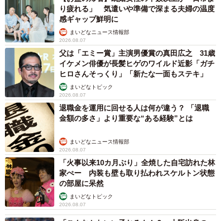
り疲れる」 気遣いや準備で深まる夫婦の温度
感ギャップ鮮明に
まいどなニュース情報部
2026.08.07
父は「エミー賞」主演男優賞の真田広之 31歳
イケメン俳優が長髪ヒゲのワイルド近影「ガチ
ヒロさんそっくり」「新たな一面もステキ」
まいどなトピック
2026.08.07
退職金を運用に回せる人は何が違う？ 「退職
金額の多さ」より重要な“ある経験”とは
まいどなニュース情報部
2026.08.07
「火事以来10カ月ぶり」全焼した自宅訪れた林
家ぺー 内装も壁も取り払われスケルトン状態
の部屋に呆然
まいどなトピック
2026.08.07