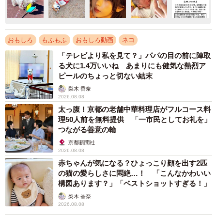
おもしろ
もふもふ
おもしろ動画
ネコ
「テレビより私を見て？」パパの目の前に陣取
る犬に1.4万いいね あまりにも健気な熱烈ア
ピールのちょっと切ない結末
梨木 香奈
2026.08.08
太っ腹！京都の老舗中華料理店がフルコース料
理50人前を無料提供 「一市民としてお礼を」
つながる善意の輪
京都新聞社
2026.08.08
赤ちゃんが気になる？ひょっこり顔を出す2匹
の猫の愛らしさに悶絶…！ 「こんなかわいい
構図あります？」「ベストショットすぎる！」
梨木 香奈
2026.08.08