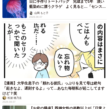
日に手作りトートバッグ 完成まで1年 淡い
藍染めに漂うクラゲ よく見ると…「センスす
ごい」
山岡 もと子
2026.08.07
【漫画】大学生息子の「頼れる彼氏」っぷりを見て母は絶句
「起きなよ、遅刻するよ」って…あなた毎朝私が起こしてます
けど？笑
松波 穂乃圭
2026.08.07
【お盆の帰省】既婚女性の半数以上が「日常よ