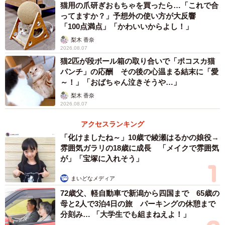
猫用の爪研ぎおもちゃを買ったら…「これで合
ってますか？」予想外の使い方が大反響
「100点満点」「かわいいからよし！」
梨木 香奈
2026.08.07
猫2匹が段ボール箱の取り合いで「ポコスカ猫
パンチ」の応酬 その後の心温まる結末に「愛
～！」「おばちゃん泣きそうや…」
梨木 香奈
2026.08.07
アクセスランキング
「化けましたね～」10歳で綾瀬はるかの娘役→
雰囲気ガラリの18歳に成長 「メイクで雰囲気
が」「宝塚に入れそう」
まいどなメディア
72歳父、軽自動車で新潟から四国まで 65歳の
母と2人で3泊4日の旅 パーキングの休憩まで
分刻み… 「大学生でも組まねえよ！」