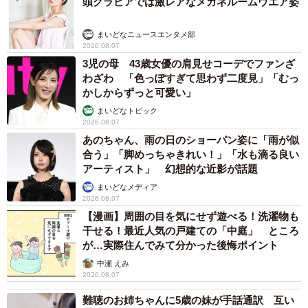
頭グラビアでは激レアなメガネルームウエア姿
まいどなニュースエンタメ部
2026.08.07
3児の母 43歳女優の肩見せコーデでファンざ
わざわ 「色っぽすぎて思わず二度見」「むっ
かしからずっと可愛い」
まいどなトピック
2026.08.07
あのちゃん、雨の日のショーパン姿に「雨が似
合う」「脚めっちゃきれい！」「水も滴る良い
アーティスト」 幻想的な近影が話題
まいどなメディア
2026.08.07
【漫画】周囲の目を気にせず遊べる！洗濯物も
干せる！最近人気の戸建ての「中庭」 ところ
が…実際住んでみて分かった後悔ポイント
中瀬 えみ
2026.08.07
難聴のお姉ちゃんに5歳の妹が手話通訳 互い