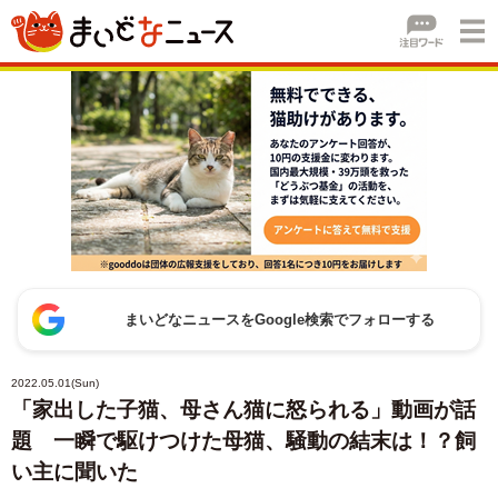
まいどなニュースをGoogle検索でフォローする
2022.05.01(Sun)
「家出した子猫、母さん猫に怒られる」動画が話
題 一瞬で駆けつけた母猫、騒動の結末は！？飼
い主に聞いた