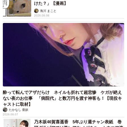
けた？」【漫画】
海川 まこと
2026.08.08
酔って転んでアザだらけ ネイルも折れて超悲惨 ケガが絶え
ない夜のお仕事 「病院代」と数万円を渡す神客も！【現役キ
ャストに取材】
たかなし 亜妖
2026.08.07
乃木坂46賀喜遥香 5年ぶり週チャン表紙 巻