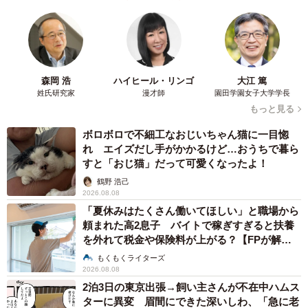
森岡 浩
ハイヒール・リンゴ
大江 篤
姓氏研究家
漫才師
園田学園女子大学学長
もっと見る
ボロボロで不細工なおじいちゃん猫に一目惚
れ エイズだし手がかかるけど…おうちで暮ら
すと「おじ猫」だって可愛くなったよ！
鶴野 浩己
2026.08.08
「夏休みはたくさん働いてほしい」と職場から
頼まれた高2息子 バイトで稼ぎすぎると扶養
を外れて税金や保険料が上がる？【FPが解
説】
もくもくライターズ
2026.08.08
2泊3日の東京出張→飼い主さんが不在中ハムス
ターに異変 眉間にできた深いしわ、「急に老