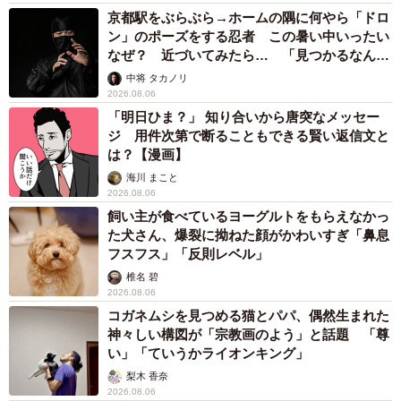
京都駅をぶらぶら→ホームの隅に何やら「ドロ
ン」のポーズをする忍者 この暑い中いったい
なぜ？ 近づいてみたら… 「見つかるなんて
未熟」
中将 タカノリ
2026.08.06
「明日ひま？」 知り合いから唐突なメッセー
ジ 用件次第で断ることもできる賢い返信文と
は？【漫画】
海川 まこと
2026.08.06
飼い主が食べているヨーグルトをもらえなかっ
た犬さん、爆裂に拗ねた顔がかわいすぎ「鼻息
フスフス」「反則レベル」
椎名 碧
2026.08.06
コガネムシを見つめる猫とパパ、偶然生まれた
神々しい構図が「宗教画のよう」と話題 「尊
い」「ていうかライオンキング」
梨木 香奈
2026.08.06