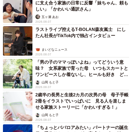
に支え合う家族の日常に反響「妹ちゃん、頼も
しい」「かわいい通訳さん」
五ヶ瀬 あお
2026.08.07
ラストライブ控えるT-BOLAN森友嵐士 にし
たん社長がTikTok内で独占インタビュー
まいどなニュース
2026.08.07
「男の子のママっぽいよね」ってどういう意
味？ 女系家族で育った母 いつもスカートと
ワンピースしか着ないし、ヒールも好き どの
へんが…
山岡 もと子
2026.08.07
2歳半の長男と生後2カ月の次男の母 母子手帳
2冊をイラストでいっぱいに 見る人を楽しま
せる家族ストーリーに「かわいすぎる！」
山岡 もと子
2026.08.07
「ちょっとババロアみたい」パートナーの誕生