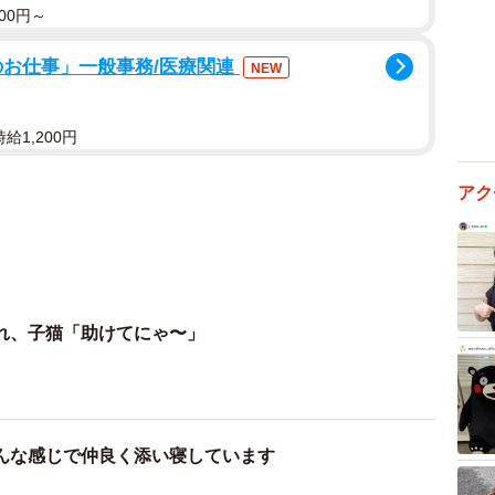
00円～
のお仕事」一般事務/医療関連
NEW
給1,200円
アク
れ、子猫「助けてにゃ〜」
んな感じで仲良く添い寝しています