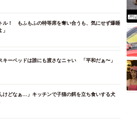
トル！ もふもふの特等席を奪い合うも、気にせず爆睡
よ」
スキーベッドは誰にも渡さなニャい 「平和だぁ〜」
んけどなぁ…」キッチンで子猫の餌を立ち食いする犬
」