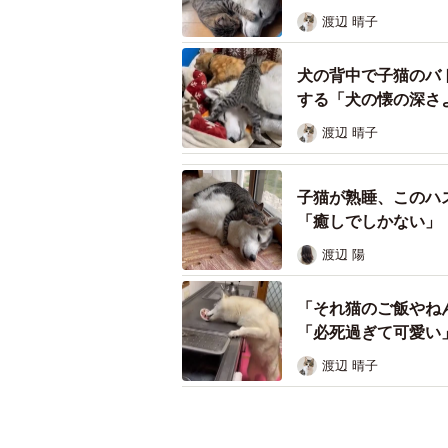
渡辺 晴子
犬の背中で子猫のバ
する「犬の懐の深さ
渡辺 晴子
子猫が熟睡、このハ
「癒しでしかない」
渡辺 陽
「それ猫のご飯やね
「必死過ぎて可愛い
渡辺 晴子