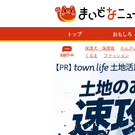
ニ
トップ
おもしろ
ュ
ー
保護犬・保護猫
かんさ
ス
一
くるま
ファッション
覧