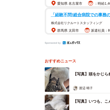
愛知県 名古屋市
：時給1,4
「経験不問!総合病院での事務
株式会社リクルートスタッフィング
群馬県 太田市
派遣社員：時
Sponsored by
おすすめニュース
【写真】頭をかじら
渡辺 晴子
【写真】いつも、こ