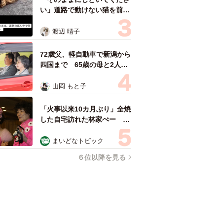
い」道路で動けない猫を前に
返された一言… 懸命に生き
ようとした4日間 「命の重
渡辺 晴子
さはみんな同じ」保護団体代
表の訴え
72歳父、軽自動車で新潟から
四国まで 65歳の母と2人で
3泊4日の旅 パーキングの休
憩まで分刻み… 「大学生で
山岡 もと子
も組まねえよ！」
「火事以来10カ月ぶり」全焼
した自宅訪れた林家ぺー 内
装も壁も取り払われスケルト
ン状態の部屋に呆然
まいどなトピック
６位以降を見る