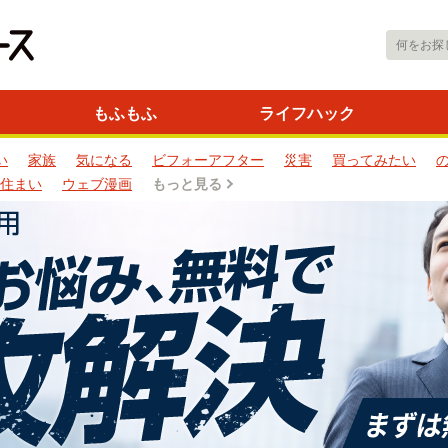
もふもふ
ライフハック
い
家族
気になる
ビフォーアフター
災害
買ってみたい
住まい
ウェブ漫画
もっと見る