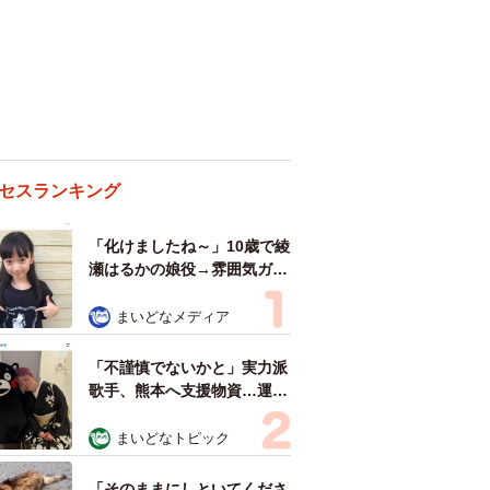
セスランキング
「化けましたね～」10歳で綾
瀬はるかの娘役→雰囲気ガラ
リの18歳に成長 「メイクで
雰囲気が」「宝塚に入れそ
まいどなメディア
う」
「不謹慎でないかと」実力派
歌手、熊本へ支援物資…運搬
トラックの車体デザインにた
めらい 「痛いほど伝わる」
まいどなトピック
「行動され立派」
「そのままにしといてくださ