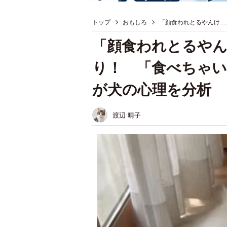
トップ
おもしろ
「顔食われとるやんけ…
「顔食われとるや
り！ 「食べちゃ
が犬の心理を分析
渡辺 晴子