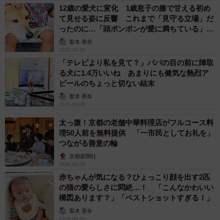
12歳の愛犬に変化 1歳息子の膝で甘える初め
て見せる姿に反響 これまで「見守る立場」だ
ったのに…「頭ポンポンが愛に満ちている」
「尊…」
梨木 香奈
2026.08.08
「テレビより私を見て？」パパの目の前に陣取
る犬に1.4万いいね あまりにも健気な熱烈ア
ピールのちょっと切ない結末
梨木 香奈
2026.08.08
太っ腹！京都の老舗中華料理店がフルコース料
理50人前を無料提供 「一市民としてお礼を」
つながる善意の輪
京都新聞社
2026.08.08
赤ちゃんが気になる？ひょっこり顔を出す2匹
の猫の愛らしさに悶絶…！ 「こんなかわいい
構図あります？」「ベストショットすぎる！」
梨木 香奈
2/5
2026.08.08