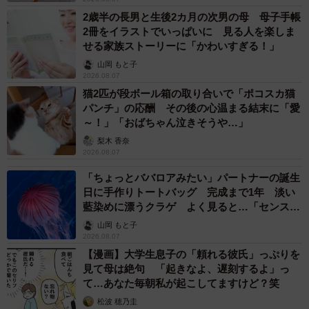
2歳半の長男と生後2カ月の次男の母 母子手帳
2冊をイラストでいっぱいに 見る人を楽しま
せる家族ストーリーに「かわいすぎる！」
山岡 もと子
2026.08.07
猫2匹が段ボール箱の取り合いで「ポコスカ猫
パンチ」の応酬 その後の心温まる結末に「愛
～！」「おばちゃん泣きそうや…」
梨木 香奈
2026.08.07
「ちょっとババロアみたい」パートナーの誕生
日に手作りトートバッグ 完成まで1年 淡い
藍染めに漂うクラゲ よく見ると…「センスす
ごい」
山岡 もと子
2026.08.07
【漫画】大学生息子の「頼れる彼氏」っぷりを
見て母は絶句 「起きなよ、遅刻するよ」っ
て…あなた毎朝私が起こしてますけど？笑
松波 穂乃圭