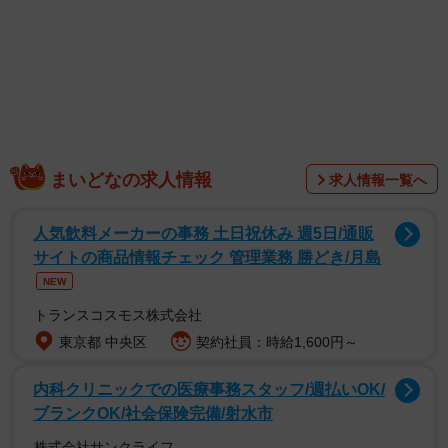
動画のワンちゃんは、シベリアンハスキーのユキちゃん。5
歳の女の子です。かぷりされた猫ちゃんは、生後7カ月ほど
の男の子・サンちゃんといいます。いつも寄り添って寝る
仲良しのユキちゃんとサンちゃんですが…ふたりの間に何
があったのでしょう？ 投稿した飼い主のかもしかさんに
聞いてみました。
まいどなの求人情報
求人情報一覧へ
人気飲料メーカーの事務 土日祝休み 週5日/通販
サイトの商品情報チェック 管理業務 勝どき/月島
NEW
トランスコスモス株式会社
東京都 中央区
契約社員：時給1,600円～
内科クリニックでの医療事務スタッフ/週払いOK/
ブランクOK/社会保険完備/射水市
株式会社サンクライフ