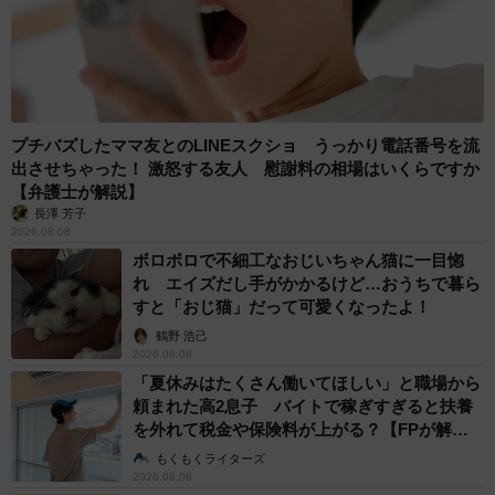
◇ ◇
■Twitter:「かもしか」（@b09a2032c）
https://twitter.com/b09a2032
プチバズしたママ友とのLINEスクショ うっかり電話番号を流
出させちゃった！ 激怒する友人 慰謝料の相場はいくらですか
■YouTube:「ユキちゃんねる」
【弁護士が解説】
https://www.youtube.com/channel/UCdz4PorcEwQ8MyQrS
長澤 芳子
2026.08.08
ntxbfg
ボロボロで不細工なおじいちゃん猫に一目惚
れ エイズだし手がかかるけど…おうちで暮ら
すと「おじ猫」だって可愛くなったよ！
鶴野 浩己
2026.08.08
「夏休みはたくさん働いてほしい」と職場から
頼まれた高2息子 バイトで稼ぎすぎると扶養
を外れて税金や保険料が上がる？【FPが解
説】
もくもくライターズ
2026.08.08