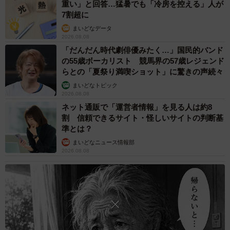
重い」と回答…猛暑でも「冷房を控える」人が
――最近のユキちゃんとサンちゃんは？
7割超に
まいどなデータ
「相変わらずべったりです。ユキが2階に寝に行くとサンも
2026.08.08
「だんだん時代劇俳優みたく…」国民的バンド
一緒についていってます。ただ最近暑くなってきたので、
の55歳ボーカリスト 競馬界の57歳レジェンド
ユキはべたべたされるのが嫌みたいです（苦笑）」
らとの「夏祭り満喫ショット」に驚きの声続々
まいどなトピック
2026.08.08
ネット通販で「運営者情報」を見る人は約8
割 信頼できるサイト・怪しいサイトの判断基
準とは？
まいどなニュース情報部
2026.08.08