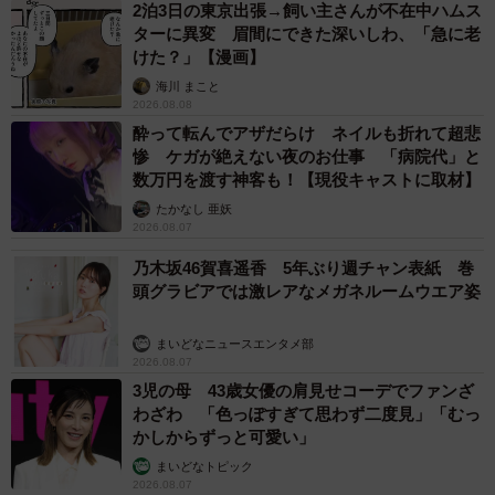
2泊3日の東京出張→飼い主さんが不在中ハムス
ターに異変 眉間にできた深いしわ、「急に老
けた？」【漫画】
海川 まこと
2026.08.08
酔って転んでアザだらけ ネイルも折れて超悲
惨 ケガが絶えない夜のお仕事 「病院代」と
数万円を渡す神客も！【現役キャストに取材】
たかなし 亜妖
2026.08.07
乃木坂46賀喜遥香 5年ぶり週チャン表紙 巻
頭グラビアでは激レアなメガネルームウエア姿
まいどなニュースエンタメ部
2026.08.07
3児の母 43歳女優の肩見せコーデでファンざ
わざわ 「色っぽすぎて思わず二度見」「むっ
かしからずっと可愛い」
まいどなトピック
2026.08.07