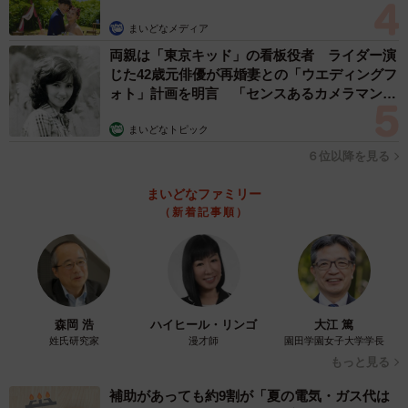
まいどなメディア
両親は「東京キッド」の看板役者 ライダー演
じた42歳元俳優が再婚妻との「ウエディングフ
ォト」計画を明言 「センスあるカメラマン求
む」
まいどなトピック
６位以降を見る
まいどなファミリー
（新着記事順）
森岡 浩
ハイヒール・リンゴ
大江 篤
3/5
姓氏研究家
漫才師
園田学園女子大学学長
もっと見る
ユキちゃんにかぷりされて放心状態のサンちゃん（かもしかさん提供、
Twitterよりキャプチャ撮影）
補助があっても約9割が「夏の電気・ガス代は