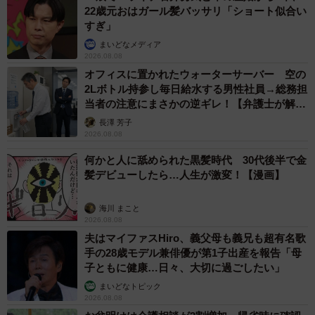
22歳元おはガール髪バッサリ「ショート似合い
すぎ」
まいどなメディア
2026.08.08
オフィスに置かれたウォーターサーバー 空の
2Lボトル持参し毎日給水する男性社員→総務担
当者の注意にまさかの逆ギレ！【弁護士が解
説】
長澤 芳子
2026.08.08
何かと人に舐められた黒髪時代 30代後半で金
髪デビューしたら…人生が激変！【漫画】
海川 まこと
2026.08.08
夫はマイファスHiro、義父母も義兄も超有名歌
手の28歳モデル兼俳優が第1子出産を報告「母
子ともに健康…日々、大切に過ごしたい」
5/5
まいどなトピック
2026.08.08
添い寝をするユキちゃんとサンちゃん（かもしかさん提供、Twitterよりキ