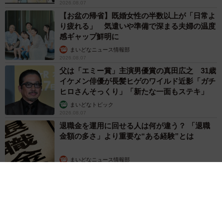
2026.08.07
【お盆の帰省】既婚女性の半数以上が「日常よ
り疲れる」 気遣いや準備で深まる夫婦の温度
感ギャップ鮮明に
まいどなニュース情報部
2026.08.07
父は「エミー賞」主演男優賞の真田広之 31歳
イケメン俳優が長髪ヒゲのワイルド近影「ガチ
ヒロさんそっくり」「新たな一面もステキ」
まいどなトピック
2026.08.07
退職金を運用に回せる人は何が違う？ 「退職
金額の多さ」より重要な“ある経験”とは
まいどなニュース情報部
2026.08.07