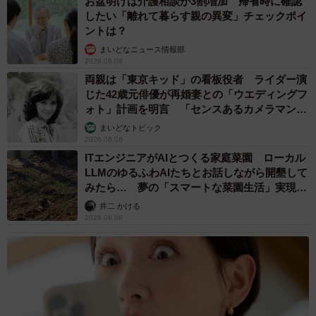
お盆明けは介護相談が3割増加 帰省時に確認
ャプチャ撮影）
したい「離れて暮らす親の異変」チェックポイ
ントは？
今回のツイートにはこんなリプライが寄せられました！
まいどなニュース情報部
2026.08.08
両親は「東京キッド」の看板役者 ライダー演
「食べちゃいたいほどカワイー」
じた42歳元俳優が再婚妻との「ウエディングフ
「さんちゃん何時も悪戯バカりしてるからユキちゃんも優
ォト」計画を明言 「センスあるカメラマン求
しく反撃 ガブ～」
む」
まいどなトピック
「ユキちゃんサンちゃんに教育的指導ですか」
2026.08.08
ITエンジニアがAIとつくる家庭菜園 ローカル
「本日も教育的指導 サンちゃんシュン」
LLMのゆるふわAIたちとお話しながら開墾して
「さすがにこれはこたえたサンちゃん」
みたら… 夢の「スマートな菜園生活」実現な
「猫ちゃんがしょぼくれてるように見える耳に萌えました
るか
井二 かける
2026.08.08
♡」
「ユキちゃんの噛み方も、サンちゃんの抵抗の仕方も可愛
い」
「ちょっとやり過ぎたかな？って犬さんの目が可愛い
猫さんも怒ってないわよ、って顔、仲良しなんだ」