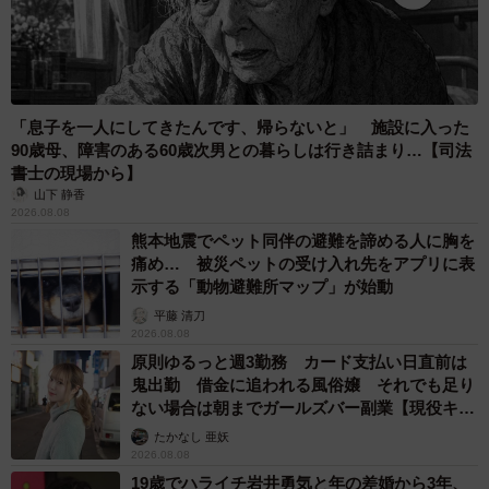
「息子を一人にしてきたんです、帰らないと」 施設に入った
4/5
90歳母、障害のある60歳次男との暮らしは行き詰まり…【司法
書士の現場から】
こちらも仲良し。ユキちゃんのそばで抱き合うサンちゃんと茶トラのレ
ンくん（かもしかさん提供、Twitterよりキャプチャ撮影）
山下 静香
2026.08.08
熊本地震でペット同伴の避難を諦める人に胸を
――先住猫ちゃんのレンくんもサンちゃんと仲良くやって
痛め… 被災ペットの受け入れ先をアプリに表
いる？
示する「動物避難所マップ」が始動
平藤 清刀
「レンはもう1歳くらいになります。サンとレンはとても仲
2026.08.08
原則ゆるっと週3勤務 カード支払い日直前は
良くいつも追いかけっこして遊んでます。ユキにはたまに
鬼出勤 借金に追われる風俗嬢 それでも足り
甘える感じで、少しお兄さんっぽくなりました！」
ない場合は朝までガールズバー副業【現役キャ
ストに取材】
たかなし 亜妖
◇ ◇
2026.08.08
19歳でハライチ岩井勇気と年の差婚から3年、