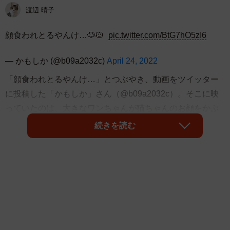
渡辺 晴子
顔食われとるやんけ…🐶🐱
pic.twitter.com/BtG7hO5zI6
— かもしか (@b09a2032c)
April 24, 2022
「顔食われとるやんけ…」とつぶやき、動画をツイッター
に投稿した「かもしか」さん（@b09a2032c）。そこに映
っていたのは、大きなワンちゃんが猫ちゃんのお顔をかぷ
り！ 何が起きたの？ 飼い主さんに聞きました。
続きを読む
「食べたくなる可愛さとはことのことか」
衝撃の動画に7万超のいいねがついたほか、「食べちゃいた
いくらい好きや」「食べたくなる可愛さとはことのこと
か」と猫ちゃんに食いついたワンちゃんの心理を分析する
人たちなどからたくさんのコメントが寄せられています。