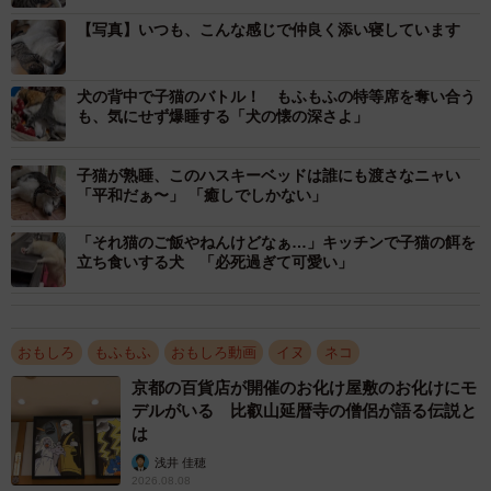
【写真】いつも、こんな感じで仲良く添い寝しています
机の上でじゃれあって、かぷりしちゃった…！！
犬の背中で子猫のバトル！ もふもふの特等席を奪い合う
も、気にせず爆睡する「犬の懐の深さよ」
――いつも仲良しなユキちゃんとサンちゃん。ユキちゃん
がサンちゃんのお顔をかぷり！ どうしたんでしょう？
子猫が熟睡、このハスキーベッドは誰にも渡さなニャい
「平和だぁ〜」 「癒しでしかない」
「ユキとサンが机の上でじゃれていて、その一環でユキが
「それ猫のご飯やねんけどなぁ…」キッチンで子猫の餌を
かぶりつきました。優しく甘がみするような感じでした」
立ち食いする犬 「必死過ぎて可愛い」
――サンちゃんはかぷりされて少し驚いていたようです
が…痛いわけではなさそう。
おもしろ
もふもふ
おもしろ動画
イヌ
ネコ
京都の百貨店が開催のお化け屋敷のお化けにモ
「はい、最近はユキとサンの遊び方も激しくなってきて甘
デルがいる 比叡山延暦寺の僧侶が語る伝説と
がみのような仕草もしています。ただ加減はしているよう
は
で、飼い主にする甘がみよりもさらに優しくしているみた
浅井 佳穂
いです」
2026.08.08