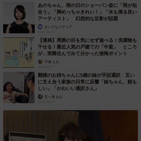
あのちゃん、雨の日のショーパン姿に「雨が似
合う」「脚めっちゃきれい！」「水も滴る良い
アーティスト」 幻想的な近影が話題
まいどなメディア
2026.08.07
【漫画】周囲の目を気にせず遊べる！洗濯物も
干せる！最近人気の戸建ての「中庭」 ところ
が…実際住んでみて分かった後悔ポイント
中瀬 えみ
2026.08.07
難聴のお姉ちゃんに5歳の妹が手話通訳 互い
に支え合う家族の日常に反響「妹ちゃん、頼も
しい」「かわいい通訳さん」
五ヶ瀬 あお
2026.08.07