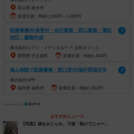
富山県 射水市
派遣社員：時給1,200円～1,500円
医療事務/外来受付・会計業務・窓口業務・電話
対応・書類作成
1/5
株式会社ルフト・メディカルケア 太田オフィス
群馬県 中之条町
派遣社員：時給1,450円
ハスキー犬が猫の顔をかぷり！Twitter上で話題を呼んだ（かもしかさん提
供、Twitterよりキャプチャ撮影）
個人病院で医療事務・窓口受付/福井県福井市
株式会社UPP
福井県 福井市
派遣社員：時給1,053円
Sponsored by
おすすめニュース
【写真】頭をかじられ、子猫「助けてにゃ〜」