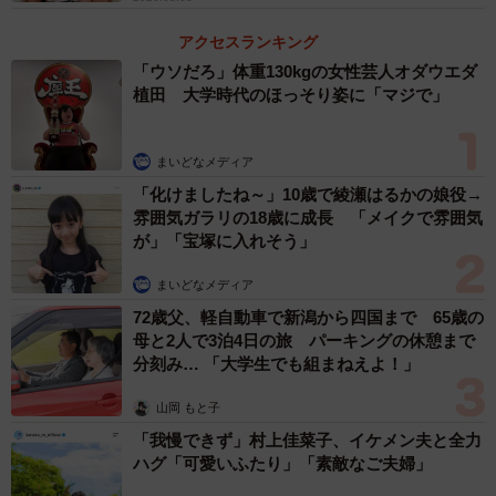
助けてにゃ～（かもしかさん提供、Twitterよりキャプチャ撮影）
アクセスランキング
「ウソだろ」体重130kgの女性芸人オダウエダ
――ユキちゃんが甘がみするようになったのは？
植田 大学時代のほっそり姿に「マジで」
「教育的指導（しつけ）のようなものかなと。サンがユキ
まいどなメディア
にべったりしているので」
「化けましたね～」10歳で綾瀬はるかの娘役→
雰囲気ガラリの18歳に成長 「メイクで雰囲気
――体が大きくなったサンちゃんも遊び方が激しくなった
が」「宝塚に入れそう」
り。ユキちゃんから「今のは痛いよ」「やっちゃだめだ
まいどなメディア
よ」なんて、いろいろ教えてもらっているのかもしれませ
72歳父、軽自動車で新潟から四国まで 65歳の
んね。そんなふたりを見られてのご感想は。
母と2人で3泊4日の旅 パーキングの休憩まで
分刻み… 「大学生でも組まねえよ！」
「かわいかったです。ユキの優しさも伝わってきたので、
心配になるようなことはなかったです」
山岡 もと子
「我慢できず」村上佳菜子、イケメン夫と全力
ハグ「可愛いふたり」「素敵なご夫婦」