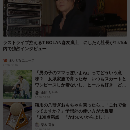
ラストライブ控えるT-BOLAN森友嵐士 にしたん社長がTikTok
内で独占インタビュー
まいどなニュース
2026.08.07
「男の子のママっぽいよね」ってどういう意
味？ 女系家族で育った母 いつもスカートと
ワンピースしか着ないし、ヒールも好き どの
へんが…
山岡 もと子
2026.08.07
猫用の爪研ぎおもちゃを買ったら…「これで合
ってますか？」予想外の使い方が大反響
「100点満点」「かわいいからよし！」
梨木 香奈
2026.08.07