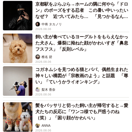
京都駅をぶらぶら→ホームの隅に何やら「ドロ
1/7
ン」のポーズをする忍者 この暑い中いったい
なぜ？ 近づいてみたら… 「見つかるなんて
犬の背中で繰り広げられた子猫同士のバトル。気にせず爆睡する犬が話
未熟」
題に（かもしかさん提供、Twitterよりキャプチャ撮影）
中将 タカノリ
2026.08.06
子猫のバトルに気にせず熟睡するハスキー犬 実
飼い主が食べているヨーグルトをもらえなかっ
た犬さん、爆裂に拗ねた顔がかわいすぎ「鼻息
は疲れて寝ていた？
フスフス」「反則レベル」
――サンちゃんとレンくんのバトル。ユキちゃんの背中で
椎名 碧
2026.08.06
寝ていたところを、レンくんはサンちゃんにちょかいを出
コガネムシを見つめる猫とパパ、偶然生まれた
されたようですが…バトルが起きたきっかけを教えてくだ
神々しい構図が「宗教画のよう」と話題 「尊
さい。
い」「ていうかライオンキング」
梨木 香奈
「レンとサンは仲良しでよくじゃれて遊んでます。今回も
2026.08.06
サンがレンにちょっかいをかけに行ったのがきっかけで
髪をバッサリと切った飼い主が帰宅すると→愛
犬たちの反応に「ワンコ様でも戸惑うのね
す」
（笑）」「困り顔がかわいい」
ANNA
2026.08.06