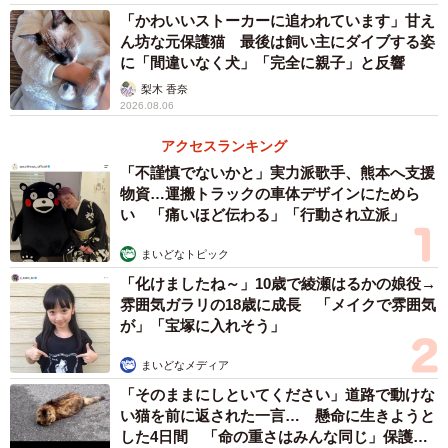
「かわいいストーカーに追われています」甘え
ん坊な元保護猫 最後は飼い主にダイブする姿
に「間違いなく犬」「完全に親子」と反響
梨木 香奈
2026.08.06
アクセスランキング
「不謹慎でないかと」実力派歌手、熊本へ支援
物資…運搬トラックの車体デザインにためら
い 「痛いほど伝わる」「行動され立派」
まいどなトピック
「化けましたね～」10歳で綾瀬はるかの娘役→
雰囲気ガラリの18歳に成長 「メイクで雰囲気
が」「宝塚に入れそう」
まいどなメディア
2/7
「そのままにしといてください」道路で動けな
レンくん（下の茶トラ）にちょっかいを出すサンちゃん（かもしかさん
い猫を前に返された一言… 懸命に生きようと
提供、Twitterよりキャプチャ撮影）
した4日間 「命の重さはみんな同じ」保護団