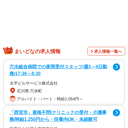
「この心の広さ欲しい…！」
「犬の懐の深さよ」
「なんと、辛抱強いわんこ たまらんです」
「わんちゃんが無の境地すぎて笑ってしまいましたwww」
「何というか、包容力のあるワンちゃんですね～～。『大
人』やりたい放題の子猫ズに、やりたい放題させてますね
～。」
まいどなの求人情報
求人情報一覧へ
「ユキちゃんが優しすぎるねん」
「ユキちゃん、サンちゃんのお股が。。。なんで寛大なん
穴水総合病院での夜間受付スタッフ/週3～4日勤
務/17:30～8:30
だろ、ユキちゃん。。」
「ユキちゃん ネコちゃんに顔に乗られても全然怒らないで
太平ビルサービス株式会社
すね」
石川県 穴水町
「動かざること岩の如しw ここで動いたら巻き込まれるの
アルバイト・パート：時給1,054円～
は必至！w」
「西宮市」資格不問/クリニックの受付・介護事
「ゆきちゃんの顔に…ほんとに優しくて穏やかなわんちゃ
務/時給1,250円から・扶養内OK・未経験可
んですね♡ 仲良しなみんなに癒されています」