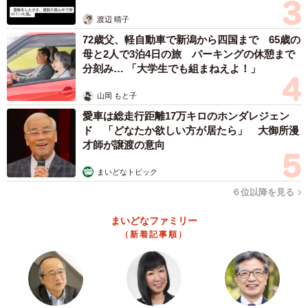
体代表の訴え
渡辺 晴子
72歳父、軽自動車で新潟から四国まで 65歳の
母と2人で3泊4日の旅 パーキングの休憩まで
分刻み… 「大学生でも組まねえよ！」
山岡 もと子
愛車は総走行距離17万キロのホンダレジェン
ド 「どなたか欲しい方が居たら」 大御所漫
才師が譲渡の意向
まいどなトピック
６位以降を見る
まいどなファミリー
（新着記事順）
3/7