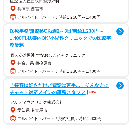
医療法人社団永田整形外科
兵庫県 西宮市
アルバイト・パート：時給1,250円～1,400円
医療事務/無資格OK/週2～3日/時給1,230円～
1,400円/扶養内OK/小児科クリニックでの医療事
務業務
個人立砂押渉 すなおしこどもクリニック
神奈川県 相模原市
アルバイト・パート：時給1,230円～1,400円
「接客は好きだけど電話は苦手…」そんな方に
多くの人を感心させたワンちゃんは、シベリアンハスキー
チャット対応メインの事務スタッフ
NEW
のユキちゃん（5歳・雌）といいます。ユキちゃんの背中で
アルティウスリンク株式会社
バトルをしていた2匹の子猫は、レンくん（生後7カ月）と
愛知県 名古屋市
サンちゃん（生後2カ月）の男の子たち。バトルになったレ
アルバイト・パート / 契約社員：時給1,300円
ンくんたちのことを、ユキちゃんは気付いていたのでしょ
うか？ 動画を投稿した飼い主の「かもしか」