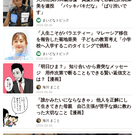
すごくほほ笑ましい光景でずっと見ていたいと思いまし
美を連投 「バッキバキだな」「ばり渋いで
た」
す」
まいどなトピック
2026.08.06
「人生こそがバラエティー」 マレーシア移住
を報告した菊地亜美 子どもの教育考え「小学
校へ入学するこのタイミングで挑戦」
まいどなトピック
2026.08.06
「明日ひま？」 知り合いから唐突なメッセー
ジ 用件次第で断ることもできる賢い返信文と
は？【漫画】
海川 まこと
2026.08.06
「誰かみたいにならなきゃ」 他人を正解にし
て生きてきた母親 自己主張が苦手な娘に教わ
った大切なこと【漫画】
海川 まこと
2026.08.06