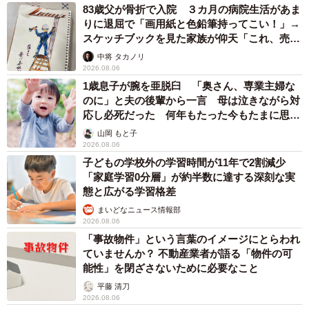
83歳父が骨折で入院 ３カ月の病院生活があま
りに退屈で「画用紙と色鉛筆持ってこい！」→
スケッチブックを見た家族が仰天「これ、売れ
ますよ…」
中将 タカノリ
2026.08.06
1歳息子が腕を亜脱臼 「奥さん、専業主婦な
のに」と夫の後輩から一言 母は泣きながら対
応し必死だった 何年もたった今もたまに思い
出し…
山岡 もと子
2026.08.06
子どもの学校外の学習時間が11年で2割減少
「家庭学習0分層」が約半数に達する深刻な実
態と広がる学習格差
まいどなニュース情報部
2026.08.06
「事故物件」という言葉のイメージにとらわれ
7/7
ていませんか？ 不動産業者が語る「物件の可
ちゅ～るの争奪戦？もしてるんです（いや、仲良く食べています）（か
能性」を閉ざさないために必要なこと
もしかさん提供、Twitterよりキャプチャ撮影）
平藤 清刀
2026.08.06