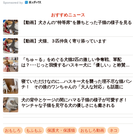
Sponsored by
（@b09a2032c）さんに撮影時のことを伺ってみました。
おすすめニュース
【動画】犬さんの”特等席”を勝ちとった子猫の様子を見る
【動画】犬猫、３匹仲良く寄り添っています
「ちゅ～る」をめぐる犬猫2匹の激しい争奪戦、軍配
は？･･･じっと我慢するハスキー犬に「優しい」と称賛の
声
寝ていただけなのに…ハスキー犬を襲った理不尽な猫パン
チ！ その後のワンちゃんの「大人な対応」も話題に
犬の背中とケージの間にハマる子猫の様子が可愛すぎ！
ヤンチャな子猫を見守る犬の優しさにも癒される
おもしろ
もふもふ
保護犬・保護猫
おもしろ動画
ネコ