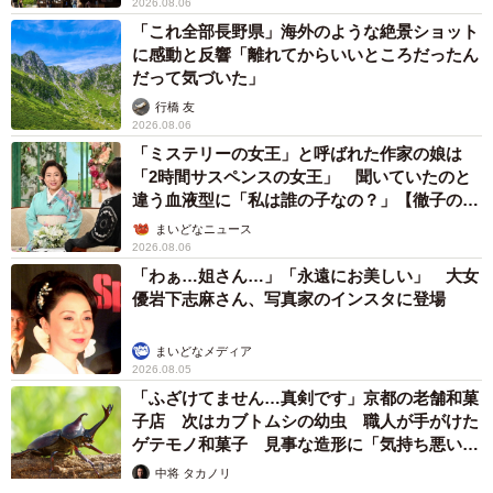
2026.08.06
「これ全部長野県」海外のような絶景ショット
に感動と反響「離れてからいいところだったん
だって気づいた」
行橋 友
2026.08.06
「ミステリーの女王」と呼ばれた作家の娘は
「2時間サスペンスの女王」 聞いていたのと
違う血液型に「私は誰の子なの？」【徹子の部
屋】
まいどなニュース
2026.08.06
「わぁ…姐さん…」「永遠にお美しい」 大女
優岩下志麻さん、写真家のインスタに登場
まいどなメディア
2026.08.05
「ふざけてません…真剣です」京都の老舗和菓
子店 次はカブトムシの幼虫 職人が手がけた
ゲテモノ和菓子 見事な造形に「気持ち悪いく
らいリアル」
中将 タカノリ
2026.08.05