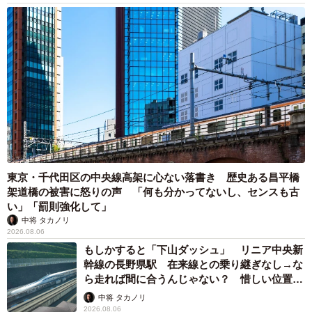
サンちゃんについて「もう子猫というよりは1匹の猫になっ
てきました」というかもしかさん。これまでケージに入っ
ていたサンちゃんでしたが、今では家の中を自由に動き回
り、自分の行きたいところに行き、自分のしたいように行
動しているといいます。夜もユキちゃんやレンくんたちと
一緒に寝ているそうです。
■Twitter:「かもしか」（@b09a2032c）
https://twitter.com/b09a2032
東京・千代田区の中央線高架に心ない落書き 歴史ある昌平橋
架道橋の被害に怒りの声 「何も分かってないし、センスも古
■YouTube:「ユキちゃんねる」
い」「罰則強化して」
https://www.youtube.com/channel/UCdz4PorcEwQ8MyQrS
中将 タカノリ
ntxbfg
2026.08.06
もしかすると「下山ダッシュ」 リニア中央新
幹線の長野県駅 在来線との乗り継ぎなし→な
ら走れば間に合うんじゃない？ 惜しい位置関
係が反響
中将 タカノリ
2026.08.06