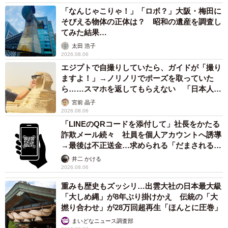
「なんじゃこりゃ！」「ロボ？」大阪・梅田に
そびえる物体の正体は？ 昭和の遺産を調査し
てみた結果…
太田 浩子
2026.08.06
エジプトで自撮りしていたら、ガイドが「撮り
ますよ！」→ノリノリでポーズを取っていた
ら……スマホを返してもらえない 「日本人は
カモ代表かも」「私は6時間で3万円払った」
宮前 晶子
2026.08.06
「LINEのQRコードを添付して」社長をかたる
詐欺メール続々 社員を個人アカウントへ誘導
→最後は不正送金…求められる「だまされる前
提」の対策
井二 かける
2026.08.06
重みも歴史もズッシリ…出雲大社の日本最大級
「大しめ縄」が8年ぶり掛けかえ 伝統の「大
撚り合わせ」が28万回超再生「ほんとに圧巻」
まいどなニュース調査部