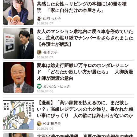
共感した女性→リビングの本棚に140冊を積
読 「家に自分だけの本屋さん」
山岡 もと子
2026.08.07
友人のマンション敷地内に度々車を停めていた
ら…注意の貼り紙でナンバーをさらされました
【弁護士が解説】
長澤 芳子
2026.08.07
愛車は総走行距離17万キロのホンダレジェン
ド 「どなたか欲しい方が居たら」 大御所漫
才師が譲渡の意向
5/7
まいどなトピック
2026.08.06
激しい“バトル”はどうなる？（かもしかさん提供、Twitterよりキャプチャ
撮影）
【漫画】「高い家賃を払えるのに、まだ欲し
い？」高級レジデンスの七夕飾り、書かれた願
――撮影中、3匹の様子をご覧になってのご感想は？
い事にびっくり 人の欲には終わりがないのか
松波 穂乃圭
「カメラを回しながら笑いそうになるのを堪えてました。
2026.08.06
大河出演の39歳俳優 真夏の海で赤銅色の肉体