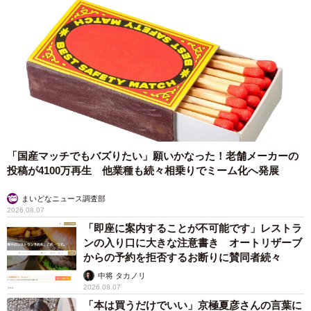
4/7
「国産マッチでもバズりたい」願いかなった！老舗メーカーの
投稿が4100万再生 他業種も続々相乗りでミーム化へ発展
ユキちゃんのお顔が・・・（かもしかさん提供、YouTubeよりキャプチャ
撮影）
まいどなニュース調査部
2026.08.07
「即座に案内することが不可能です」レストラ
ンの入り口に大きな注意書き オートリザーブ
からの予約を拒否するお断りに賛同者続々
中将 タカノリ
2026.08.07
「本は買うだけでいい」京極夏彦さんの言葉に