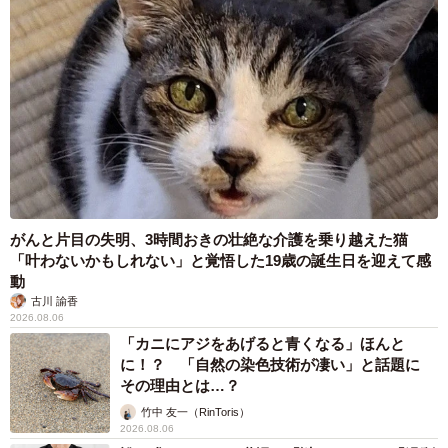
6/7
“勝利”をつかみ取ったサンちゃん。ユキちゃんのお顔にお股が・・・（か
もしかさん提供、Twitterよりキャプチャ撮影）
――動画の最後、レンくんが去って行くという…サンちゃ
んも体が大きくなって、最近はレンくんを負かしてしまう
ことが多くなったんですね。
「はい、最近はサンもレンに負けないようになってきまし
がんと片目の失明、3時間おきの壮絶な介護を乗り越えた猫
「叶わないかもしれない」と覚悟した19歳の誕生日を迎えて感
た。お互いにじゃれるのですが、レンが根気負けして逃げ
動
てしまうことも増えてきました」
古川 諭香
2026.08.06
勝ち取った特等席🐶🐱
pic.twitter.com/uB8j9TIejb
「カニにアジをあげると青くなる」ほんと
に！？ 「自然の染色技術が凄い」と話題に
その理由とは…？
— かもしか (@b09a2032c)
December 1, 2021
竹中 友一（RinToris）
――そんな“勝利”をつかみ取ったサンちゃん。レンくんが逃
2026.08.06