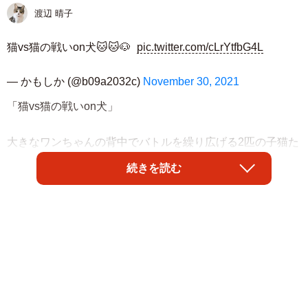
渡辺 晴子
猫vs猫の戦いon犬🐱🐱🐶
pic.twitter.com/cLrYtfbG4L
— かもしか (@b09a2032c)
November 30, 2021
「猫vs猫の戦いon犬」
大きなワンちゃんの背中でバトルを繰り広げる2匹の子猫た
ちの動画がツイッターで話題を集めています。なんと子猫
続きを読む
同士の“攻防”を物ともせず、ワンちゃんは爆睡！ そんなワ
ンちゃんに「優しい」「おおらか」などとたくさんのコメ
ントが殺到しました。
「隣で猫さん達の攻防が繰り広げられていても、気にし
な〜い 大らかなワンコさん」
「いつもの事よてユキちゃん凄すぎです（笑）」