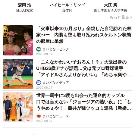
レンくんも反撃開始！（かもしかさん提供、Twitterよりキャプチャ撮影）
森岡 浩
ハイヒール・リンゴ
大江 篤
姓氏研究家
漫才師
園田学園女子大学学長
――そんな2匹の“攻防”を気にせず、ユキちゃんは熟睡して
もっと見る
いたのですね…（笑）
「火事以来10カ月ぶり」全焼した自宅訪れた林
家ぺー 内装も壁も取り払われスケルトン状態
の部屋に呆然
「この日はお昼に久しぶりにオフ会でドッグランに行った
まいどなトピック
ので、かなり疲れてたみたいで爆睡していました。とはい
2026.08.07
え、日ごろから猫たちの行動に対してはかなり大らかです
「こんなかわいい子おるん！？」大阪出身の
ね」
UHB26歳アナが話題…父は元プロ野球選手
「アイドルさんよりかわいい」「めちゃ爽や
か」
まいどなメディア
2026.08.07
世界一周中に3度も出会った運命的カップル
口では言えない「ジョージアの熱い夜」に「も
うやめぇや！」藤井が猛ツッコミ連発【新婚さ
ん】
まいどなニュース
2026.08.07