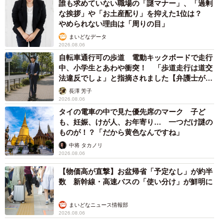
誰も求めていない職場の「謎マナー」、「過剰
げたあと、どうしましたか。
な挨拶」や「お土産配り」を抑えた1位は？
やめられない理由は「周りの目」
「サンはそのままユキの耳をなめてました」
まいどなデータ
2026.08.06
――勝ち取った“特等席”（ユキちゃんの背中）で大好きなユ
自転車通行可の歩道 電動キックボードで走行
中、小学生とあわや衝突！ 「歩道走行は道交
キちゃんの耳をなめていたと。ところで、レンくんは？
法違反でしょ」と指摘されました【弁護士が解
説】
長澤 芳子
「レンは自分のお気に入りの場所でゆっくりしていまし
2026.08.06
た」
タイの電車の中で見た優先席のマーク 子ど
も、妊娠、けが人、お年寄り… 一つだけ謎の
ものが！？「だから黄色なんですね」
――レンくんもサンちゃんに“特等席”を譲るなんて、お兄ち
中将 タカノリ
ゃんになりましたね。
2026.08.06
【物価高が直撃】お盆帰省「予定なし」が約半
◇ ◇
数 新幹線・高速バスの「使い分け」が鮮明に
まいどなニュース情報部
2026.08.06