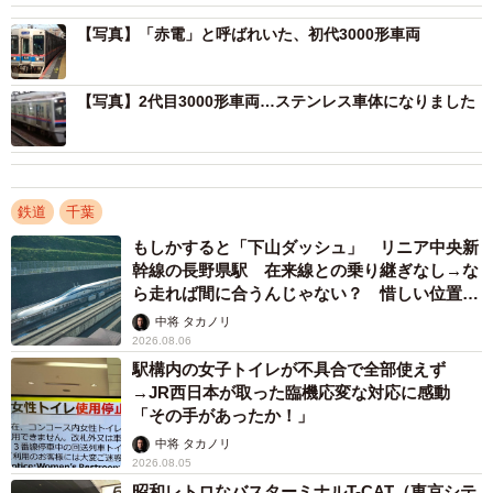
本線より先に開通した千葉線、その理由は？
【写真】「赤電」と呼ばれいた、初代3000形車両
京成電鉄は「京成」というくらいですから、東京と成田を
結ぶ為に作られた鉄道です。しかし、全線開通は今の本線
【写真】2代目3000形車両…ステンレス車体になりました
より千葉線の方が先でした。
そうなった理由は諸説ありますが、その中の一つが観光客
鉄道
千葉
目当てというもの。昭和30年代までは東京湾が今のように
埋め立てられておらず、海岸線が続いていて、海水浴客や
もしかすると「下山ダッシュ」 リニア中央新
幹線の長野県駅 在来線との乗り継ぎなし→な
潮干狩りなどの観光客が多かったのです。それを当て込ん
ら走れば間に合うんじゃない？ 惜しい位置関
で、本線よりも千葉線の方を早く開業させたとのこと。東
係が反響
中将 タカノリ
京に住んでいる65歳以上の方は、一度は遠足などで千葉線
2026.08.06
沿いの海岸へ潮干狩りに来ていたとか。
駅構内の女子トイレが不具合で全部使えず
→JR西日本が取った臨機応変な対応に感動
「その手があったか！」
そのせいか、駅名も現在の「みどり台駅」は「浜海岸駅」
中将 タカノリ
で、「西登戸駅」は「千葉海岸駅」と海にちなんだもので
2026.08.05
した。余談ですが、西登戸駅は日本難読駅名の一つに数え
昭和レトロなバスターミナルT-CAT（東京シテ