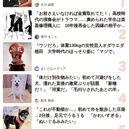
古川 諭香
「お前さえいなければ金賞取れてた！」高校時
代の演奏会がトラウマ……責められた学生は楽
器修理職人に 10年後再会した因縁の相手から
思わぬ申し出【漫画】
海川 まこと
「ウソだろ」体重130kgの女性芸人オダウエダ
4/7
植田 大学時代のほっそり姿に「マジで」
京成電鉄みどり台駅。駅の構内にも踏切あり（撮影：マグナム小林）
まいどなメディア
ややこしい改称もあります。実は今の「京成千葉駅」は、
「体だけ別生物みたい」初めて川遊びをした
元は「国鉄千葉駅前駅」です。国鉄がJRになった1987年に
犬、濡れた直後の激変ぶりが話題 「新種
「京成千葉駅」になり、元の「京成千葉駅」は「千葉中央
だ！」「河童だ」「毛刈りされたあとの羊」
駅」になりました。昔から住んでる人間からすると、未だ
梨木 香奈
にどっちが京成千葉駅だっけ？と考えてしまいます。もっ
「これが不動柴か…」初めて外を散歩した豆柴
とややこしいのが、昔の「京成千葉駅」は今の中央公園辺
→2分後、足元でうるうる 「かわいすぎる」
りにあったんです。私より年配の方はこちらの方が馴染み
「ぬいぐるみみたい」
はあるかも。