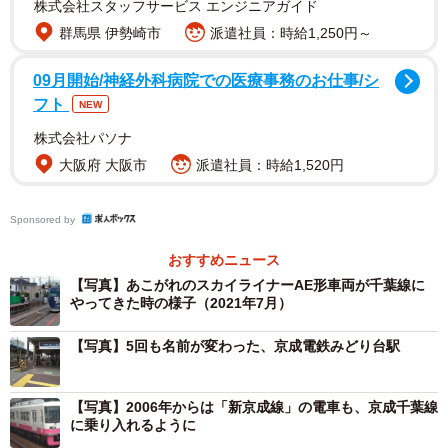
株式会社スタッフサービス エンジニアガイド
2/7
群馬県 伊勢崎市
派遣社員：時給1,250円～
初代3000形赤電。宗吾参道車両基地で静態保存（撮影：齋藤晃人氏）
09月開始/神経外科病院での医療事務のお仕事/シ
2006年からは新京成線との直通運転が開始され、新京成線
フト
NEW
の電車も乗り入れるようになりました。
株式会社パソナ
大阪府 大阪市
派遣社員：時給1,520円
Sponsored by
おすすめニュース
【写真】あこがれのスカイライナーAE形車両が千葉線に
やってきた時の様子（2021年7月）
【写真】5回も名前が変わった、京成電鉄みどり台駅
3/7
【写真】2006年からは「新京成線」の電車も、京成千葉線
新京成電鉄8800形。千葉線へ乗り入れ（撮影：マグナム小林）
に乗り入れるように