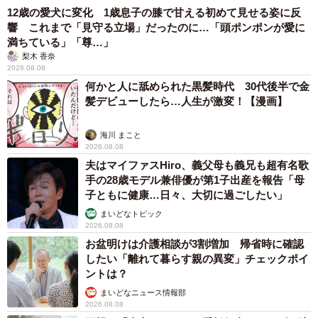
12歳の愛犬に変化 1歳息子の膝で甘える初めて見せる姿に反
響 これまで「見守る立場」だったのに…「頭ポンポンが愛に
満ちている」「尊…」
梨木 香奈
2026.08.08
何かと人に舐められた黒髪時代 30代後半で金
髪デビューしたら…人生が激変！【漫画】
海川 まこと
2026.08.08
夫はマイファスHiro、義父母も義兄も超有名歌
手の28歳モデル兼俳優が第1子出産を報告「母
子ともに健康…日々、大切に過ごしたい」
まいどなトピック
2026.08.08
お盆明けは介護相談が3割増加 帰省時に確認
したい「離れて暮らす親の異変」チェックポイ
ントは？
まいどなニュース情報部
2026.08.08