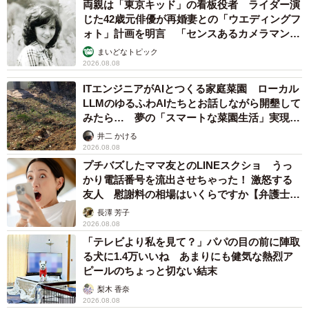
両親は「東京キッド」の看板役者 ライダー演
じた42歳元俳優が再婚妻との「ウエディングフ
ォト」計画を明言 「センスあるカメラマン求
む」
まいどなトピック
2026.08.08
ITエンジニアがAIとつくる家庭菜園 ローカル
LLMのゆるふわAIたちとお話しながら開墾して
みたら… 夢の「スマートな菜園生活」実現な
るか
井二 かける
2026.08.08
プチバズしたママ友とのLINEスクショ うっ
かり電話番号を流出させちゃった！ 激怒する
友人 慰謝料の相場はいくらですか【弁護士が
解説】
長澤 芳子
2026.08.08
「テレビより私を見て？」パパの目の前に陣取
る犬に1.4万いいね あまりにも健気な熱烈ア
ピールのちょっと切ない結末
梨木 香奈
2026.08.08