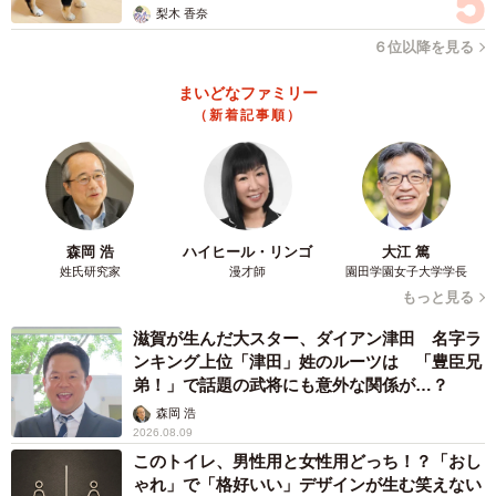
梨木 香奈
６位以降を見る
電車が競争する4キロの直線！？
まいどなファミリー
この京成千葉線の名物は、幕張駅から津田沼駅までの直線
（新着記事順）
です。JRの幕張電車区があるため、4kmほどの直線が続き
ます。戦前は幕張本郷駅がなかったので、この直線で国鉄
と京成の電車が競争をしていたとか。もっとも、「負ける
な！」と競争意識を持っていたのは京成だけだったようで
すが。戦後は、会社として「競争するな」と諌めていたよ
森岡 浩
ハイヒール・リンゴ
大江 篤
姓氏研究家
漫才師
園田学園女子大学学長
うです。それでも、中には競争する運転士がいたと聞きま
もっと見る
す。
滋賀が生んだ大スター、ダイアン津田 名字ラ
ンキング上位「津田」姓のルーツは 「豊臣兄
弟！」で話題の武将にも意外な関係が…？
森岡 浩
2026.08.09
このトイレ、男性用と女性用どっち！？「おし
ゃれ」で「格好いい」デザインが生む笑えない