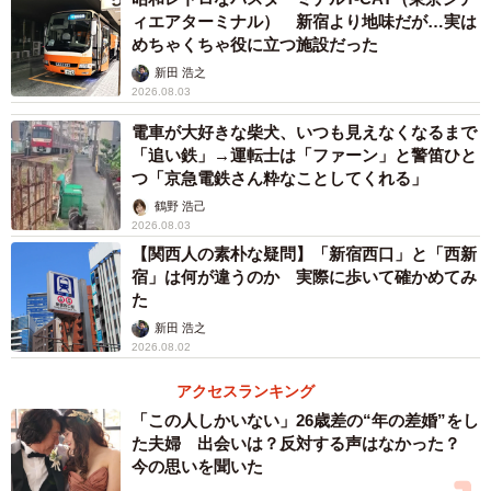
ィエアターミナル） 新宿より地味だが…実は
られています。読めますか？「にしのぶと」と読むんで
めちゃくちゃ役に立つ施設だった
す。この西登戸駅や新千葉駅から海までは200mくらいしか
新田 浩之
ありませんでした。
2026.08.03
電車が大好きな柴犬、いつも見えなくなるまで
駅の改称の歴史
「追い鉄」→運転士は「ファーン」と警笛ひと
つ「京急電鉄さん粋なことしてくれる」
ちなみにみどり台駅は5回も改称しており、「浜海岸駅」か
鶴野 浩己
ら「帝大工学部前駅」「工学部前駅」「黒砂駅」、そして
2026.08.03
「みどり台駅」。現在はすぐ近くにZOZOの本社や10年近
【関西人の素朴な疑問】「新宿西口」と「西新
く建築中の前澤邸があるので、「ZOZO前駅」や「前澤邸前
宿」は何が違うのか 実際に歩いて確かめてみ
た
駅」などの改称があるとかないとか。
新田 浩之
2026.08.02
アクセスランキング
「この人しかいない」26歳差の“年の差婚”をし
た夫婦 出会いは？反対する声はなかった？
今の思いを聞いた