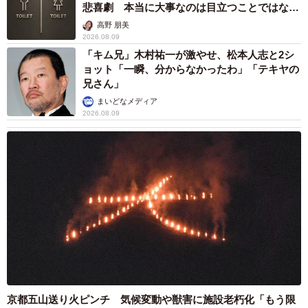
悲喜劇 本当に大事なのは目立つことではな
く…
高野 朋美
2026.08.09
5/7
「キム兄」木村祐一が激やせ、松本人志と2シ
ョット「一瞬、分からなかったわ」「テキヤの
京成幕張本郷駅から津田沼駅方向に延びる直線。昔は競争したとかしな
兄さん」
いとか（撮影：マグナム小林））
まいどなメディア
2026.08.09
京成幕張本郷駅が出来たのは、国鉄の幕張本郷駅が出来て
から10年後の1991年。国鉄の幕張本郷駅が出来た頃は当然
の事ながら、駅前は何もありません。それを見て京成は、
駅を作る気はほぼなかったようです。
しかし、駅周辺が開発され、幕張新都心の開発も進み、京
成電鉄は「これはまずい」と思ったのか、10年後に急に駅
を作りました。沿線の方は嬉しかったでしょうね。現在の
幕張本郷駅周辺に住んでる方は、駅が出来るまで京成本線
の大久保駅まで行ってたとか。かなり遠いです。ちなみに
京都五山送り火ピンチ 気候変動や獣害に施設老朽化「もう限