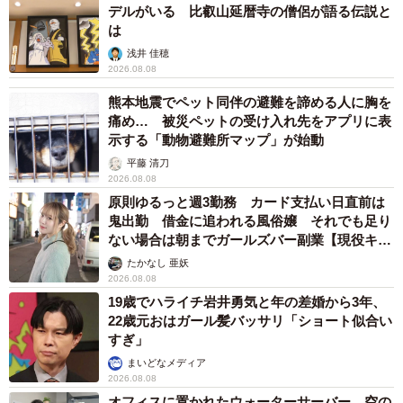
デルがいる 比叡山延暦寺の僧侶が語る伝説と
7/7
は
２代目3000形。初代と違ったステンレス車体（撮影：マグナム小林）
浅井 佳穂
2026.08.08
熊本地震でペット同伴の避難を諦める人に胸を
痛め… 被災ペットの受け入れ先をアプリに表
示する「動物避難所マップ」が始動
平藤 清刀
2026.08.08
原則ゆるっと週3勤務 カード支払い日直前は
鬼出勤 借金に追われる風俗嬢 それでも足り
ない場合は朝までガールズバー副業【現役キャ
ストに取材】
たかなし 亜妖
2026.08.08
19歳でハライチ岩井勇気と年の差婚から3年、
22歳元おはガール髪バッサリ「ショート似合い
すぎ」
まいどなメディア
2026.08.08
オフィスに置かれたウォーターサーバー 空の