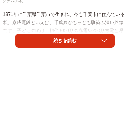
グナム小林）
1971年に千葉県千葉市で生まれ、今も千葉市に住んでいる
私。京成電鉄といえば、千葉線がもっとも馴染み深い路線
です。子どもの頃は、初代3000形の赤電や200形青電と呼
ばれる電車が走っていましたね。後に赤一色になり、今は
続きを読む
一部を除いて3500形更新車や3000形などのステンレス車両
に統一されています。