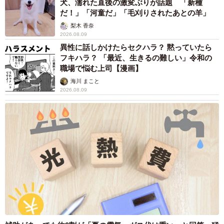
犬、濡れた直後の激変ぶりが話題 「新種
だ！」「河童だ」「毛刈りされたあとの羊」
梨木 香奈
2026.08.09
異性に話しかけたらセクハラ？ 黙っていたら
フキハラ？ 「最近、生きるの難しい」令和の
職場で悩む上司【漫画】
海川 まこと
2026.08.09
6/7
2021年7月、千葉線に乗れ入れた時のAE車。みどり台駅にて（撮影：マ
グナム小林）
より魅力的な千葉線へ
今は複々線化された総武線と海っ縁を走る京葉線に挟ま
れ、かなり肩身が狭くなった千葉線。京成の中では完全な
ローカル線扱いになっていますが、沿線住民にとってはJR
より身近な存在です。