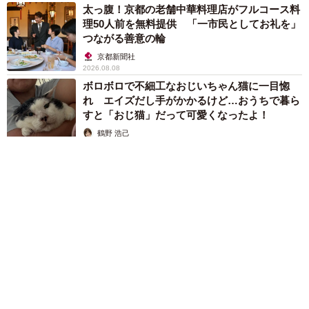
太っ腹！京都の老舗中華料理店がフルコース料
理50人前を無料提供 「一市民としてお礼を」
つながる善意の輪
京都新聞社
2026.08.08
ボロボロで不細工なおじいちゃん猫に一目惚
れ エイズだし手がかかるけど…おうちで暮ら
すと「おじ猫」だって可愛くなったよ！
鶴野 浩己
2026.08.08