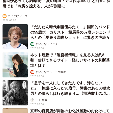
補助があっても約9割が「夏の電気・ガス代は重い」と回答…猛
暑でも「冷房を控える」人が7割超に
そうそう、京成電鉄は他にはない踏切の音があるのです。
京成は上下両方から来る場合、どちらかが来た後、警報音
まいどなデータ
が早くなるんですよ。それが京成だけと知ったのはつい最
2026.08.08
「だんだん時代劇俳優みたく…」国民的バンド
近のことでした。当たり前じゃなかったんですね。この警
の55歳ボーカリスト 競馬界の57歳レジェンド
報音を耳にすると、ホッとします。
らとの「夏祭り満喫ショット」に驚きの声続々
まいどなトピック
これからも京成電鉄は開発を続けるかと思いますが、他の
2026.08.08
路線にない千葉線のいい味を残して欲しいものです。
ネット通販で「運営者情報」を見る人は約8
割 信頼できるサイト・怪しいサイトの判断基
準とは？
まいどなニュース情報部
2026.08.08
「息子を一人にしてきたんです、帰らない
と」 施設に入った90歳母、障害のある60歳次
男との暮らしは行き詰まり…【司法書士の現場
から】
山下 静香
2026.08.08
京都の百貨店が開催のお化け屋敷のお化けにモ