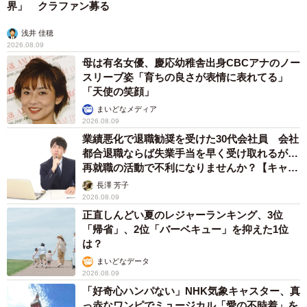
千葉市内でも稲毛区や花見川区の北の方は、今でも千葉線
界」 クラファン募る
より本線の八千代台駅などが最寄り駅になります。
浅井 佳穂
2026.08.09
京成沿線の名所「谷津遊園」
母は有名女優、慶応幼稚舎出身CBCアナのノー
スリーブ姿「育ちの良さが表情に表れてる」
京成千葉線で忘れてはならないのが、我々世代の千葉市民
「天使の笑顔」
の思い出の地「谷津遊園」です。谷津遊園はバラ園が有名
まいどなメディア
で、私が幼稚園の時は毎年春秋2回遠足で行っていました。
2026.08.09
業績悪化で退職勧奨を受けた30代会社員 会社
都合退職ならば失業手当を早く受け取れるが…
夏はプール、冬はスケートリンクもありかなり賑わってい
再就職の活動で不利になりませんか？【キャリ
ましたが、京成がディズニーランドに出資する為に泣く泣
アカウンセラーが解説】
長澤 芳子
く売却され、閉園となってしまいました。余談ですが、谷
2026.08.09
津には読売巨人軍発祥の地の碑があります。近くにお立ち
正直しんどい夏のレジャーランキング、3位
「帰省」、2位「バーベキュー」を抑えた1位
よりの際は探してみてくださいね。
は？
まいどなデータ
あこがれの「スカイライナー」
2026.08.09
「好奇心ハンパない」NHK気象キャスター、真
千葉県、特に千葉市の運輸に多大なる貢献をしている京成
っ赤なワンピでミュージカル「愛の不時着」を