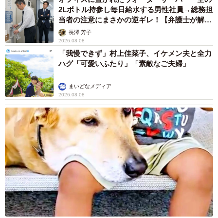
2Lボトル持参し毎日給水する男性社員→総務担
当者の注意にまさかの逆ギレ！【弁護士が解
説】
長澤 芳子
2026.08.08
「我慢できず」村上佳菜子、イケメン夫と全力
ハグ「可愛いふたり」「素敵なご夫婦」
まいどなメディア
2026.08.08