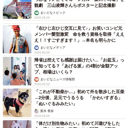
千葉線ですが、ちょっと困ることがあります。それは、ス
観劇 三山凌輝さんらポスターと記念撮影
カイライナーに乗りにくい点です。
まいどなトピック
2026.08.09
成田市方面で仕事があると、取引先の方が気を遣ってスカ
「右ひじ左ひじ交互に見て♪」お笑いコンビ元
イライナーのチケットを送ってくださります。乗りたいの
メンバー髪型激変 命を救う資格を取得「ええ
え！！すごすぎます！」→本名も明らかに
は山々ですが、千葉線から乗り換えの津田沼駅に止まらな
まいどなメディア
いどころか、本線を通らないので泣く泣く返金となりま
2026.08.09
す。成田エクスプレスもそうでしたが、最近は千葉駅にも
帰省は控えても感謝は届けたい…「お盆玉」っ
止まるようになりました。
て知ってる？「あげる派」の4割が金額アッ
プ、相場はいくら？
そんな乗りたくても乗りにくいスカイライナーのAE形車両
まいどなニュース情報部
2026.08.09
が、2019年のミステリーツアーと2021年の船橋―千葉間
「これが不動柴か…」初めて外を散歩した豆柴
100周年ツアーで千葉線に入線しました。2021年の時は私
→2分後、足元でうるうる 「かわいすぎる」
も最寄り駅で待ち構えており、今までにない興奮を覚えま
「ぬいぐるみみたい」
した。鉄道好き以外には全く理解出来ないと思いますが。
梨木 香奈
2026.08.09
「体だけ別生物みたい」初めて川遊びをした