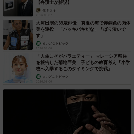
【弁護士が解説】
長澤 芳子
2026.08.07
大河出演の39歳俳優 真夏の海で赤銅色の肉体
美を連投 「バッキバキだな」「ばり渋いで
す」
まいどなトピック
2026.08.06
「人生こそがバラエティー」 マレーシア移住
を報告した菊地亜美 子どもの教育考え「小学
校へ入学するこのタイミングで挑戦」
まいどなトピック
2026.08.06