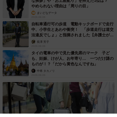
な挨拶」や「お土産配り」を抑えた1位は？
やめられない理由は「周りの目」
まいどなデータ
2026.08.06
自転車通行可の歩道 電動キックボードで走行
中、小学生とあわや衝突！ 「歩道走行は道交
法違反でしょ」と指摘されました【弁護士が解
説】
長澤 芳子
2026.08.06
タイの電車の中で見た優先席のマーク 子ど
も、妊娠、けが人、お年寄り… 一つだけ謎の
ものが！？「だから黄色なんですね」
中将 タカノリ
2026.08.06