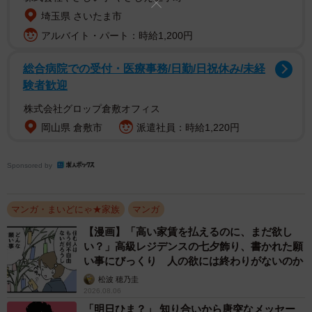
埼玉県 さいたま市
アルバイト・パート：時給1,200円
総合病院での受付・医療事務/日勤/日祝休み/未経
験者歓迎
株式会社グロップ倉敷オフィス
岡山県 倉敷市
派遣社員：時給1,220円
Sponsored by
マンガ・まいどにゃ★家族
マンガ
【漫画】「高い家賃を払えるのに、まだ欲し
い？」高級レジデンスの七夕飾り、書かれた願
い事にびっくり 人の欲には終わりがないのか
松波 穂乃圭
2026.08.06
「明日ひま？」 知り合いから唐突なメッセー