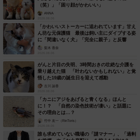
（笑）」「困り顔がかわいい」
ANNA
2026.08.06
「かわいいストーカーに追われています」甘え
ん坊な元保護猫 最後は飼い主にダイブする姿
に「間違いなく犬」「完全に親子」と反響
梨木 香奈
2026.08.06
がんと片目の失明、3時間おきの壮絶な介護を
乗り越えた猫 「叶わないかもしれない」と覚
悟した19歳の誕生日を迎えて感動
古川 諭香
2026.08.06
「カニにアジをあげると青くなる」ほんと
に！？ 「自然の染色技術が凄い」と話題に
その理由とは…？
竹中 友一（RinToris）
2026.08.06
誰も求めていない職場の「謎マナー」、「過剰