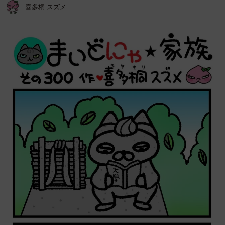
喜多桐 スズメ