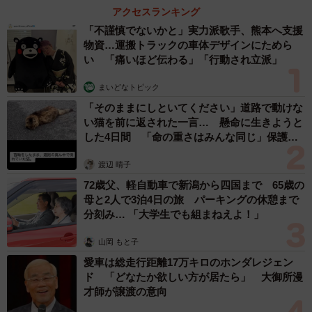
アクセスランキング
「不謹慎でないかと」実力派歌手、熊本へ支援
物資…運搬トラックの車体デザインにためら
い 「痛いほど伝わる」「行動され立派」
まいどなトピック
「そのままにしといてください」道路で動けな
い猫を前に返された一言… 懸命に生きようと
した4日間 「命の重さはみんな同じ」保護団
体代表の訴え
渡辺 晴子
72歳父、軽自動車で新潟から四国まで 65歳の
母と2人で3泊4日の旅 パーキングの休憩まで
分刻み… 「大学生でも組まねえよ！」
山岡 もと子
愛車は総走行距離17万キロのホンダレジェン
ド 「どなたか欲しい方が居たら」 大御所漫
才師が譲渡の意向