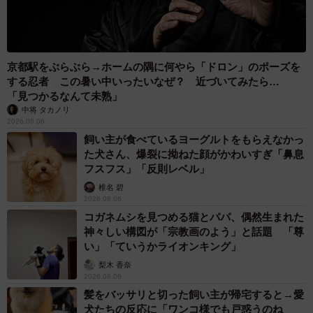
京都駅をぶらぶら→ホームの隅に何やら「ドロン」のポーズを
する忍者 この暑い中いったいなぜ？ 近づいてみたら…
「見つかるなんて未熟」
中将 タカノリ
2026.08.06
飼い主が食べているヨーグルトをもらえなかっ
た犬さん、爆裂に拗ねた顔がかわいすぎ「鼻息
フスフス」「反則レベル」
椎名 碧
2026.08.06
コガネムシを見つめる猫とパパ、偶然生まれた
神々しい構図が「宗教画のよう」と話題 「尊
い」「ていうかライオンキング」
梨木 香奈
2026.08.06
髪をバッサリと切った飼い主が帰宅すると→愛
犬たちの反応に「ワンコ様でも戸惑うのね