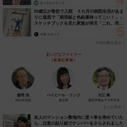
まいどなトピック
83歳父が骨折で入院 ３カ月の病院生活があま
りに退屈で「画用紙と色鉛筆持ってこい！」→
スケッチブックを見た家族が仰天「これ、売れ
ますよ…」
中将 タカノリ
６位以降を見る
まいどなファミリー
（新着記事順）
森岡 浩
ハイヒール・リンゴ
大江 篤
姓氏研究家
漫才師
園田学園女子大学学長
もっと見る
友人のマンション敷地内に度々車を停めていた
ら…注意の貼り紙でナンバーをさらされました