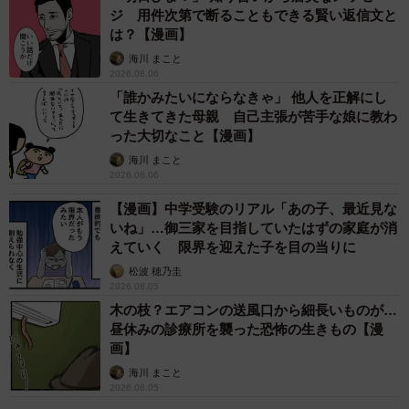
ジ 用件次第で断ることもできる賢い返信文と
は？【漫画】
海川 まこと
2026.08.06
「誰かみたいにならなきゃ」 他人を正解にし
て生きてきた母親 自己主張が苦手な娘に教わ
った大切なこと【漫画】
海川 まこと
2026.08.06
【漫画】中学受験のリアル「あの子、最近見な
いね」…御三家を目指していたはずの家庭が消
えていく 限界を迎えた子を目の当りに
松波 穂乃圭
2026.08.05
木の枝？エアコンの送風口から細長いものが…
昼休みの診療所を襲った恐怖の生きもの【漫
画】
海川 まこと
2026.08.05