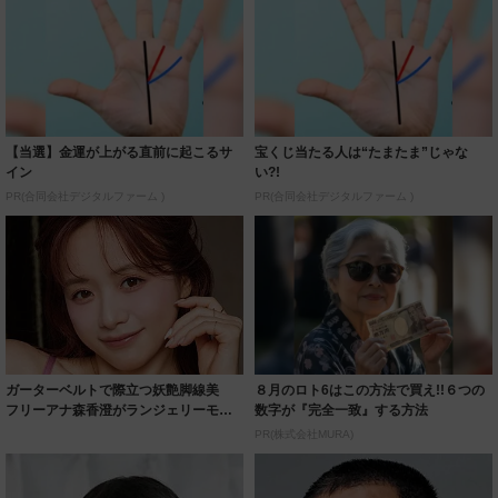
【当選】金運が上がる直前に起こるサ
宝くじ当たる人は“たまたま”じゃな
イン
い?!
PR(合同会社デジタルファーム )
PR(合同会社デジタルファーム )
ガーターベルトで際立つ妖艶脚線美
８月のロト6はこの方法で買え!!６つの
フリーアナ森香澄がランジェリーモデ
数字が『完全一致』する方法
ルに ｢PE...
PR(株式会社MURA)