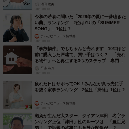
沼田 絵美
2026.08.10
令和の若者に聞いた「2026年の夏に一番聴きた
い曲」ランキング 2位はYUIの『SUMMER
SONG』、1位は？
まいどなニュース情報部
2026.08.10
「事故物件」でもちゃんと売れます 10年ほど
前に購入した戸建て、買い手はつく？ 「売れ
る物件」へと再生する3つのステップ 専門家
が解説
平藤 清刀
2026.08.10
疲れた日はサボってOK！みんなが真っ先に手
を抜く家事ランキング 2位は「掃除」1位は？
まいどなニュース情報部
2026.08.09
滋賀が生んだ大スター、ダイアン津田 名字ラ
ンキング上位「津田」姓のルーツは 「豊臣兄
弟！」で話題の武将にも意外な関係が…？