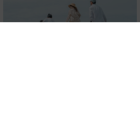
正直しんどい夏のレジャーランキング、3位「帰省」、2位「バ
ーベキュー」を抑えた1位は？
まいどなデータ
2026.08.09
NHK大阪の朝の顔…気象キャスター、真っ赤な
ワンピで「愛の不時着」観劇 三山凌輝さんら
ポスターと記念撮影
まいどなトピック
2026.08.09
「右ひじ左ひじ交互に見て♪」お笑いコンビ元
メンバー髪型激変 命を救う資格を取得「ええ