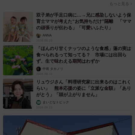
もっと見る
双子弟が手足口病に…→兄に感染しないよう保
育士ママが考えた“お気持ちだけ”隔離 「ママ
の頑張りが伝わる」「可愛いふたり」
ANNA
2026.08.10
「ほんのり甘くナッツのような食感」蓮の実は
食べられるって知ってる？ 市場には出回ら
ず、生で味わえる期間はわずか
中将 タカノリ
2026.08.10
リュウジさん「料理研究家に出来るのはこれく
らい」 熊本応援の姿に「立派な金額」「あり
がとう」「頭が上がりません」
まいどなトピック
2026.08.10