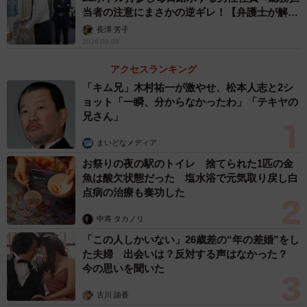
当者の注意にまさかの逆ギレ！【弁護士が解
説】
長澤 芳子
2026.08.08
アクセスランキング
「キム兄」木村祐一が激やせ、松本人志と2シ
ョット「一瞬、分からなかったわ」「テキヤの
兄さん」
まいどなメディア
お祭りの夜の駅のトイレ 捨てられた1匹の金
魚は酸欠状態だった 塩水浴で元気取り戻し白
点病の治療も奏功した
中将 タカノリ
「この人しかいない」26歳差の“年の差婚”をし
た夫婦 出会いは？反対する声はなかった？
今の思いを聞いた
古川 諭香