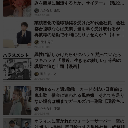
みを簡単に漏洩するとか、サイテー」【現役キ
ャストに取材】
たかなし 亜妖
2026.08.09
業績悪化で退職勧奨を受けた30代会社員 会社
都合退職ならば失業手当を早く受け取れるが…
再就職の活動で不利になりませんか？【キャリ
アカウンセラーが解説】
長澤 芳子
2026.08.09
異性に話しかけたらセクハラ？ 黙っていたら
フキハラ？ 「最近、生きるの難しい」令和の
職場で悩む上司【漫画】
海川 まこと
2026.08.09
原則ゆるっと週3勤務 カード支払い日直前は
鬼出勤 借金に追われる風俗嬢 それでも足り
ない場合は朝までガールズバー副業【現役キャ
ストに取材】
たかなし 亜妖
2026.08.08
オフィスに置かれたウォーターサーバー 空の
2Lボトル持参し毎日給水する男性社員→総務担