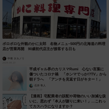
ボロボロな外観のかに太郎 名物メニュ−500円の北海道の料理
店が営業再開 90歳初代店主が接客する日も
中将 タカノリ
2026.08.10
平成ギャル界のカリスマRumi 心ない言葉に
傷ついたコロナ禍 「ホンマでっか!?TV」から
朝ドラへ 「アンチを見返す日がキター！」
石井 隼人
2026.08.10
【漫画】宅配業者の誤配や荷物のいい加減な扱
いに、思わず「本人が謝りに来い！」…これっ
てカスハラになりますか？