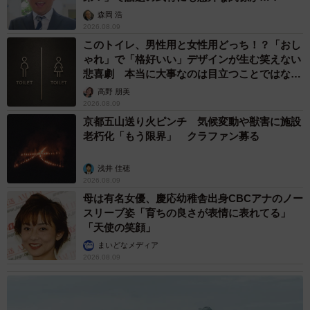
森岡 浩
2026.08.09
このトイレ、男性用と女性用どっち！？「おし
ゃれ」で「格好いい」デザインが生む笑えない
悲喜劇 本当に大事なのは目立つことではな
く…
高野 朋美
2026.08.09
京都五山送り火ピンチ 気候変動や獣害に施設
老朽化「もう限界」 クラファン募る
浅井 佳穂
2026.08.09
母は有名女優、慶応幼稚舎出身CBCアナのノー
スリーブ姿「育ちの良さが表情に表れてる」
「天使の笑顔」
まいどなメディア
2026.08.09