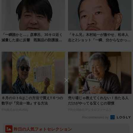
「一瞬誰かと…」彦摩呂、30キロ近く
「キム兄」木村祐一が激やせ、松本人
減量した姿に反響 既製品の防護服が
志と2ショット「一瞬、分からなかった
着られると...
わ」「テキ...
８月のロト6はこの方法で買え!!６つの
売り場じゃ教えてくれない！当たる人
数字が『完全一致』する方法
だけがやってる宝くじの習慣
PR(株式会社MURA)
PR(合同会社デジタルファーム )
Recommended by
昨日の人気フォトセレクション