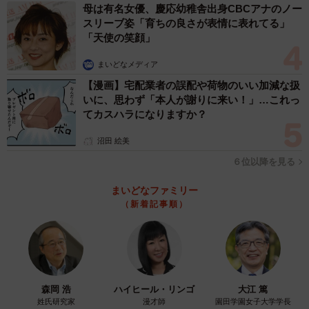
母は有名女優、慶応幼稚舎出身CBCアナのノー
スリーブ姿「育ちの良さが表情に表れてる」
「天使の笑顔」
まいどなメディア
【漫画】宅配業者の誤配や荷物のいい加減な扱
いに、思わず「本人が謝りに来い！」…これっ
てカスハラになりますか？
沼田 絵美
６位以降を見る
まいどなファミリー
（新着記事順）
森岡 浩
ハイヒール・リンゴ
大江 篤
姓氏研究家
漫才師
園田学園女子大学学長