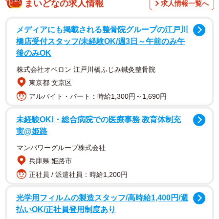
まいどなの求人情報
求人情報一覧へ
メディアにも掲載される整骨院グループの江戸川
橋店受付スタッフ/未経験OK/週3日～午前のみ午
後のみOK
株式会社オベロン 江戸川橋ふじみ鍼灸整骨院
注文してから届くときまでワクワクできるサービ
東京都 文京区
ス。そして圧倒的な差を感じた先輩。オイシック
アルバイト・パート：時給1,300円～1,690円
ス・ラ・大地に出会うまで―。
未経験OK!・総合病院での医療事務 教育体制充
―新卒でオイシックス・ラ・大地に入社されたそうです
実@姫路
ね。どのような経緯で入社をされたのでしょうか
マンパワーグループ株式会社
兵庫県 姫路市
学生が自分の手で運営するカフェがあり、私も学生時代に
正社員 / 派遣社員：時給1,200円
参加をしていました。そこでの経験から「食」に興味を持
ち、食品業界に就職したいと考えました。その中でもオイ
光学用フィルムの製造スタッフ/高時給1,400円/週
シックス・ラ・大地（当時はオイシックス株式会社）へ興
払いOK/正社員登用制度あり