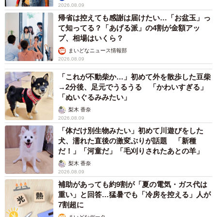
るようになったのではないかと考えています。サービス進
2026.08.09
化室時代には、様々なお客様に直接お会いをしました。お
帰省は控えても感謝は届けたい…「お盆玉」っ
て知ってる？「あげる派」の4割が金額アッ
客様にとってKit Oisixの何が響き、どのようなニーズがある
プ、相場はいくら？
のかを徹底的に理解をするためです。時にはお客様の冷蔵
まいどなニュース情報部
庫の中まで見せてもらって理解を進めていったこともあり
2026.08.09
ます（笑）。
「これが不動柴か…」初めて外を散歩した豆柴
→2分後、足元でうるうる 「かわいすぎる」
―冷蔵庫の中まで、ですか（笑）。実際にお客様のもとに
「ぬいぐるみみたい」
行き、そこまで徹底的にリサーチされるというのはすごい
梨木 香奈
2026.08.09
ことですね
「体だけ別生物みたい」初めて川遊びをした
犬、濡れた直後の激変ぶりが話題 「新種
いえ、実は当社ではお客様に会うということは当たり前の
だ！」「河童だ」「毛刈りされたあとの羊」
ことなんです。事業部以外の担当者ももちろんですが、代
梨木 香奈
2026.08.09
表も自らお客様の声を聞くことを実践しています。喜んで
補助があっても約9割が「夏の電気・ガス代は
いただくためにはお客様への理解が土台となります。
重い」と回答…猛暑でも「冷房を控える」人が
7割超に
―お客様へのアプローチではどのような点を工夫されてい