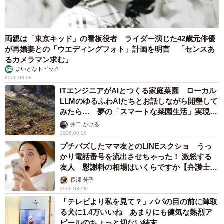
Kit Oisixは週間に20以上のメニューを取り扱っています。
新商品も毎週2～3種類はリリースしていますね。それを現
在は4人のチームで担当しています。
両親は「東京キッド」の看板役者 ライダー演じた42歳元俳優
が再婚妻との「ウエディングフォト」計画を明言 「センスあ
るカメラマン求む」
―たった4人でそこまでの業務を担当されているのに驚き
まいどなトピック
ました。それだけの仕事をこなしていくことの原動力には
2026.08.08
ITエンジニアがAIとつくる家庭菜園 ローカル
何があるのでしょうか
LLMのゆるふわAIたちとお話しながら開墾して
みたら… 夢の「スマートな菜園生活」実現な
オイシックス・ラ・大地には『ORDism（オーディズ
るか
井二 かける
ム）』という7つの行動規範※があります。その7つ目にあ
2026.08.08
プチバズしたママ友とのLINEスクショ うっ
る「前例はない、だからやる」という行動規範が一番好き
かり電話番号を流出させちゃった！ 激怒する
で、チームにも浸透させるようにしています。今までと同
友人 慰謝料の相場はいくらですか【弁護士が
じことをしていても、お客様から驚かれたり、喜ばれたり
解説】
長澤 芳子
することはありません。だからこそ、今までやっていない
2026.08.08
「テレビより私を見て？」パパの目の前に陣取
ことをやっていきたいと思っています。チームでも「それ
る犬に1.4万いいね あまりにも健気な熱烈ア
いいじゃん！」と言い合いながら、お互いにアイディアを
ピールのちょっと切ない結末