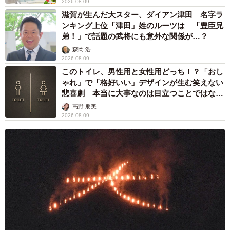
2026.08.09
滋賀が生んだ大スター、ダイアン津田 名字ラ
入社してすぐのことですから、仕事をするにあたって何も
ンキング上位「津田」姓のルーツは 「豊臣兄
知らないことばかりでした。だからプレッシャーを感じて
弟！」で話題の武将にも意外な関係が…？
いる余裕は一切なかったですね（笑）。この時期はとにか
森岡 浩
く知らないことを無くしていくために、周囲からノウハウ
2026.08.09
このトイレ、男性用と女性用どっち！？「おし
や知識を習得していた期間でした。
ゃれ」で「格好いい」デザインが生む笑えない
悲喜劇 本当に大事なのは目立つことではな
サービス進化室ではチームで戦略を考え、代表にフィード
く…
高野 朋美
バックをもらいながらプランを実行していくのですが、週
2026.08.09
に2回の定例ミーティングで、代表から直々に事業の作り方
を教えてもらう機会があり、インプットすることが出来た
ことは貴重な経験になりましたね。そして2年半の在籍期間
の後、EC事業部へ異動することになりました。
―EC事業部ではどのようなお仕事を担当されたのでしょう
か