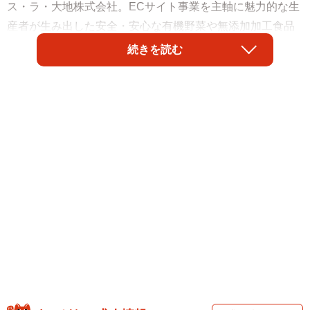
ス・ラ・大地株式会社。ECサイト事業を主軸に魅力的な生
産者が生み出した安全・安心な有機野菜や無添加加工食品
を食卓に届け、多くの方の豊かな食生活の実現に貢献して
続きを読む
います。その主事業であるサブスクリプションサービスを
担当する、オイシックス・ラ・大地株式会社OisixEC事業本
部サブスクリプション進化室副室長の神田聡美（かんだ・
さとみ）さんにお話を伺いました。D2Cビジネスの推進や
サービスの企画・開発に必要なポイントに迫ります。そし
て、20代の神田さんがオイシックス・ラ・大地で、どのよ
うにキャリアを築かれてきたのか、その姿勢や考え方を伺
いました。