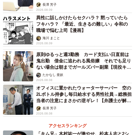
の営業職は食に近いようで遠い仕事だということに気づい
アカウンセラーが解説】
長澤 芳子
たんです。例えば食品メーカーの営業職であれば、スーパ
2026.08.09
異性に話しかけたらセクハラ？ 黙っていたら
ーなどの小売店への営業となりますよね。確かに最終的に
フキハラ？ 「最近、生きるの難しい」令和の
は食卓に届く食品を扱うのですが、直接、お客様に食品を
職場で悩む上司【漫画】
届けることが出来ません。食卓からは遠い存在だと感じた
海川 まこと
2026.08.09
のです。
原則ゆるっと週3勤務 カード支払い日直前は
その点、「Oisix」のサービスに携わることができれば、お
鬼出勤 借金に追われる風俗嬢 それでも足り
ない場合は朝までガールズバー副業【現役キャ
客様に会う機会もあり、自分たちのサービスがどのように
ストに取材】
たかなし 亜妖
利用されているのかを聞くことが出来ます。そんな風にお
2026.08.08
客様と直接触れ合うことで、食卓に近い仕事が出来るので
オフィスに置かれたウォーターサーバー 空の
はないかと思ったのです。
2Lボトル持参し毎日給水する男性社員→総務担
当者の注意にまさかの逆ギレ！【弁護士が解
説】
長澤 芳子
―学生時代にはインターンシップにも参加されたそうです
2026.08.08
ね
アクセスランキング
はい。選考の過程で3日間の短期インターンシップにも参加
「キム兄」木村祐一が激やせ、松本人志と2シ