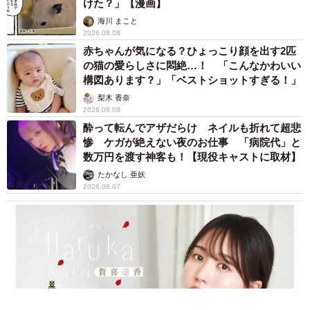
けた？」【漫画】
るデザイナー、レシピを実際に作る担当者、青果のバイヤ
海川 まこと
2026.08.08
ー、加工食品専門のバイヤー、パッキングの担当者など、
赤ちゃんが気になる？ひょっこり顔を出す2匹
本当に関係者はたくさんいます。
の猫の愛らしさに悶絶…！ 「こんなかわいい
構図あります？」「ベストショットすぎる！」
そこで、定期的なミーティングを通じ、毎週全国から情報
梨木 香奈
がはいってくるように情報連携ができる体制を築いていま
2026.08.08
酔って転んでアザだらけ ネイルも折れて超悲
す。そうした体制もあって、チャレンジがしやすい環境で
惨 ケガが絶えない夜のお仕事 「病院代」と
すね。
数万円を渡す神客も！【現役キャストに取材】
たかなし 亜妖
2026.08.07