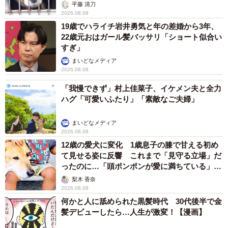
平藤 清刀
2026.08.08
―サブスクリプション型のサービスでは、いかにファンを
19歳でハライチ岩井勇気と年の差婚から3年、
大事にするかが重要なポイントになるかと思います。お客
22歳元おはガール髪バッサリ「ショート似合い
様に直接お話を聞くことの他に、どのような取り組みをさ
すぎ」
れているのでしょうか
まいどなメディア
2026.08.08
常に実施していることはミールキットをご購入いただいた
「我慢できず」村上佳菜子、イケメン夫と全力
ハグ「可愛いふたり」「素敵なご夫婦」
お客様に毎週アンケートを配信し、返信いただいたアンケ
ートを読み込むということです。アンケートの他にもECサ
まいどなメディア
イト上でコメントを記載することもできますので、そのア
2026.08.08
12歳の愛犬に変化 1歳息子の膝で甘える初め
ンケートとコメントを合わせて週に3000件ほどのご意見を
て見せる姿に反響 これまで「見守る立場」だ
いただいています。
ったのに…「頭ポンポンが愛に満ちている」
「尊…」
梨木 香奈
―3000件ものアンケートやコメントの全てに目を通されて
2026.08.08
いるのですか
何かと人に舐められた黒髪時代 30代後半で金
髪デビューしたら…人生が激変！【漫画】
はい。そうすることで商品・サービスをどのように改善す