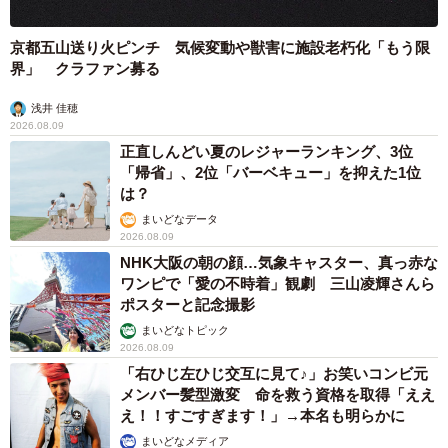
サービス進化室では「今いないお客様」を対象としていま
したが、EC事業部ではOisixの定期会員様を対象にしたサー
京都五山送り火ピンチ 気候変動や獣害に施設老朽化「もう限
界」 クラファン募る
ビスを展開しています。Kit Oisixを軸として、商品販売戦略
を毎週企画していました。季節のイベントの企画、シェフ
浅井 佳穂
2026.08.09
や料理家といった皆さんとのコラボメニューの企画など、
正直しんどい夏のレジャーランキング、3位
内容は様々です。
「帰省」、2位「バーベキュー」を抑えた1位
は？
ミールキットを使われる忙しいお客様の声を聞き、どのよ
まいどなデータ
うなサービスが必要となるのかを検討していくということ
2026.08.09
NHK大阪の朝の顔…気象キャスター、真っ赤な
が、仕事の軸でした。
ワンピで「愛の不時着」観劇 三山凌輝さんら
ポスターと記念撮影
―そして現在のEC事業本部のサブスクリプション進化室へ
まいどなトピック
とキャリアを積まれていったのですね。これまでの経験か
2026.08.09
「右ひじ左ひじ交互に見て♪」お笑いコンビ元
らどのような力が身に着いたと感じていますか
メンバー髪型激変 命を救う資格を取得「ええ
え！！すごすぎます！」→本名も明らかに
お客様のライフスタイルへの理解をより深めることが出来
まいどなメディア