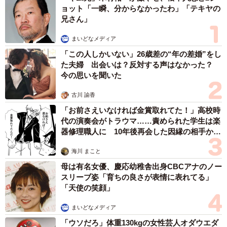
ョット「一瞬、分からなかったわ」「テキヤの
しましたし、内定後に長期インターンシップにも参加しま
兄さん」
した。選考過程の短期インターンシップでは、小規模の事
まいどなメディア
業を立案するプログラムを実施し、現場社員の方からフィ
「この人しかいない」26歳差の“年の差婚”をし
ードバックをいただきました。
た夫婦 出会いは？反対する声はなかった？
今の思いを聞いた
自分よりたった1歳、2歳上の先輩なのに、深いフィードバ
ックをしていただくなど、当時の自分とは圧倒的な差を感
古川 諭香
じました。とにかく「すごい」と感じたんですよね（笑）
「お前さえいなければ金賞取れてた！」高校時
代の演奏会がトラウマ……責められた学生は楽
器修理職人に 10年後再会した因縁の相手から
さらに、一人ひとりが事業の中心人物として楽しそうに働
思わぬ申し出【漫画】
いているということを知って、「自分もこんな人になりた
海川 まこと
い！」と強く思い、入社を決断しました。
母は有名女優、慶応幼稚舎出身CBCアナのノー
スリーブ姿「育ちの良さが表情に表れてる」
「天使の笑顔」
直接出会い、生の声を聞く。毎週のアンケートに
目を通す―。徹底的にお客様の「声」に寄り添う
まいどなメディア
姿勢
「ウソだろ」体重130kgの女性芸人オダウエダ