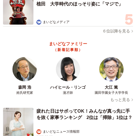
植田 大学時代のほっそり姿に「マジで」
―ご入社されてからのキャリアについて教えてください
2015年に入社し、まずは「サービス進化室」へ配属となり
まいどなメディア
ました。この部署は代表の髙島直下の部署であり、「今い
６位以降を見る
ないお客様向けのサービスを作ること」をミッションとし
まいどなファミリー
ています。当時であれば、各種サービスをご利用いただく
（新着記事順）
にあたってのスマートフォン化の対応をしたり、今では主
力のサービスとなっているKit Oisix（ミールキット）の開発
などを手掛けていました。
森岡 浩
ハイヒール・リンゴ
大江 篤
入社当時、世間ではミールキットはまだまだ浸透しておら
姓氏研究家
漫才師
園田学園女子大学学長
ず、Kit Oisixをもっと成長させ、進化させていくためにはど
もっと見る
うすれば良いのかを考えていましたね。
疲れた日はサボってOK！みんなが真っ先に手
を抜く家事ランキング 2位は「掃除」1位は？
―入社してすぐに社長直下の部署に配属されたのですね。
プレッシャーもあったのではないでしょうか
まいどなニュース情報部