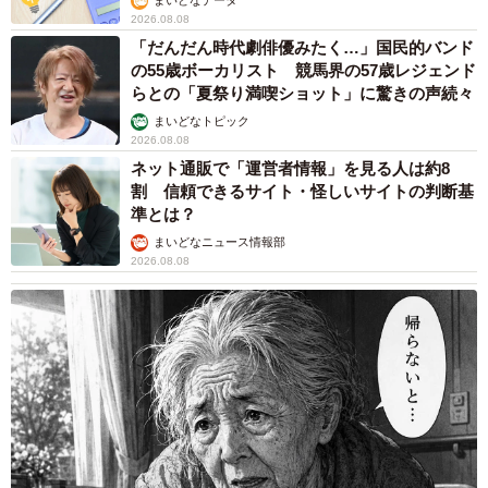
まいどなデータ
2026.08.08
るのでしょうか
「だんだん時代劇俳優みたく…」国民的バンド
の55歳ボーカリスト 競馬界の57歳レジェンド
新しいミールキットのカテゴリを作るにしても、解約理由
らとの「夏祭り満喫ショット」に驚きの声続々
の傾向からサービスの改善を考えるにしても、お客様の声
まいどなトピック
は大変貴重なものですが、何となくのインタビューでは意
2026.08.08
ネット通販で「運営者情報」を見る人は約8
味がありません。しっかりと仮説を立てて、聞きたいこと
割 信頼できるサイト・怪しいサイトの判断基
を具体的にし、何を知りたいのか整理をしてからインタビ
準とは？
ューに臨むようにしています。
まいどなニュース情報部
2026.08.08
また、サービスの課題や、もっと欲しいサービスを、一度
の質問で明確に話すことが出来る方はそう多くはないと思
います。そこで色々な質問を投げかけてみて、引っ掛かっ
た部分というか、熱量の高い部分を探っていき、どうした
らそのお客様の考えを引き出すことが出来るかを考えてい
ます。