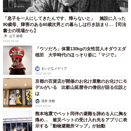
お客様全員とお会いしたいところですが、なかなか、そう
もいきません。購買データなどの数値を持ち合わせていま
「息子を一人にしてきたんです、帰らないと」 施設に入った
すので、「こんな購買行動をしている人に話を聞こう」と
90歳母、障害のある60歳次男との暮らしは行き詰まり…【司法
ターゲットをセグメントしてお話を聞きにいくということ
書士の現場から】
も、工夫の一つですね。
山下 静香
2026.08.08
「ウソだろ」体重130kgの女性芸人オダウエダ
植田 大学時代のほっそり姿に「マジで」
まいどなメディア
2026.08.08
京都の百貨店が開催のお化け屋敷のお化けにモ
デルがいる 比叡山延暦寺の僧侶が語る伝説と
は
浅井 佳穂
2026.08.08
熊本地震でペット同伴の避難を諦める人に胸を
痛め… 被災ペットの受け入れ先をアプリに表
2/4
示する「動物避難所マップ」が始動