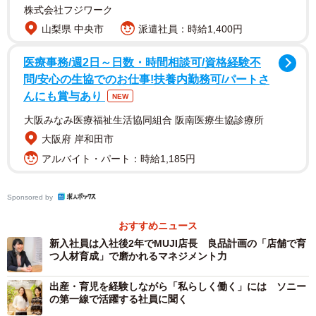
味を持つようになったのは、「Oisix」のトライアルセット
株式会社フジワーク
を注文したことがあったからです。
山梨県 中央市
派遣社員：時給1,400円
食材の美味しさにも感動しましたが、注文してから届くま
医療事務/週2日～日数・時間相談可/資格経験不
での間に、農家の方から手書きの手紙が届くんです。「い
問/安心の生協でのお仕事!扶養内勤務可/パートさ
んにも賞与あり
ま、収穫をしているから楽しみにして待っていてくださ
NEW
い」といったメッセージが書いてあり、待っている間もす
大阪みなみ医療福祉生活協同組合 阪南医療生協診療所
ごくワクワク出来るサービスなんだな、と印象的でした。
大阪府 岸和田市
食べても美味しく、注文をしてから待っている間もワクワ
アルバイト・パート：時給1,185円
クを届けられる会社って素敵だな、と思ったことが入社を
したいと思った最初のきっかけです。
Sponsored by
おすすめニュース
―学生時代からトライアルセットを注文されるくらい
新入社員は入社後2年でMUJI店長 良品計画の「店舗で育
「食」に強い興味があったのですね
つ人材育成」で磨かれるマネジメント力
出産・育児を経験しながら「私らしく働く」には ソニー
実は小さい頃から親が食材の宅配サービスを利用していた
の第一線で活躍する社員に聞く
んです。そうして届いた食材を使ってお菓子を作ったり