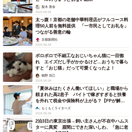
出し合って新しい企画を出していっていますね。
梨木 香奈
2026.08.08
行動規範にそのように定めてあることもあり、新しいチャ
太っ腹！京都の老舗中華料理店がフルコース料
理50人前を無料提供 「一市民としてお礼を」
レンジを楽しむことができるというカルチャーが会社全体
つながる善意の輪
にもあるように感じています。
京都新聞社
2026.08.08
※『ORDism（オーディズム）』…ミッションである「これ
ボロボロで不細工なおじいちゃん猫に一目惚
からの食卓、これからの畑」を実現するために、7つの行動
れ エイズだし手がかかるけど…おうちで暮ら
規範を評価の軸に定め、日々業務を行っています。
すと「おじ猫」だって可愛くなったよ！
鶴野 浩己
2026.08.08
―一方で、新商品の企画をしたとしても、例えばそれに相
「夏休みはたくさん働いてほしい」と職場から
応しい生産者の方を見つけるなど、関係者との調整なども
頼まれた高2息子 バイトで稼ぎすぎると扶養
非常に大変そうに感じてしまいます
を外れて税金や保険料が上がる？【FPが解
説】
もくもくライターズ
2026.08.08
確かにミールキットの開発には多くの関係者が携わってい
2泊3日の東京出張→飼い主さんが不在中ハムス
ます。商品として世の中に出すまでに、生産者の方ももち
ターに異変 眉間にできた深いしわ、「急に老
ろんですが、例えばKit Oisixに付属するレシピをデザインす