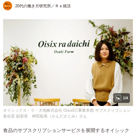
20代の働き方研究所／Ｒｅ就活
1/4
オイシックス・ラ・大地株式会社 OisixEC事業本部 サブスクリプション
進化室 副室長 神田聡美（かんださとみ）さん
食品のサブスクリプションサービスを展開するオイシック