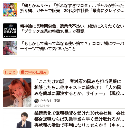
と、色々と楽しんでいました。当時は実家に住んでいまし
「鶴とかムリ〜」「折れなすぎワロタ」…ギャルが折った
折り鶴、ガチャで販売 20代女性社長「最高にクレイジー
たが、ご飯の時間がすごく楽しみだったことを覚えていま
なものを」
す。「Oisix」のトライアルセットを注文したのもそうした
精神論に長時間労働、残業代不払い…絶対に入りたくない
背景があって、「最近はこんな流行りの食品宅配サービス
「ブラック企業の特徴30選」が話題
があるらしい」というちょっとした興味から注文しまし
「もしかして俺って単なる使い捨て？」コロナ禍にウーバ
た。
ーイーツで働いて気づいたこと
―そうして食品業界を志されたのですね。しかし、食に関
わる会社は非常にたくさんありますよね
しごと
世の中の仕組み
「ここだけの話」 客対応の悩みを担当黒服に
その通りですね。私も飲料メーカーや食品メーカーの選考
相談したら…他キャストに筒抜け！ 「人の悩
も受験しました。最初はどの会社も魅力的に見えて、食品
みを簡単に漏洩するとか、サイテー」【現役キ
に関わる会社であれば積極的に興味を持つようにしていま
ャストに取材】
たかなし 亜妖
2026.08.09
したね。
業績悪化で退職勧奨を受けた30代会社員 会社
都合退職ならば失業手当を早く受け取れるが…
ただ、企業や仕事について研究を深めていくと、食品業界
再就職の活動で不利になりませんか？【キャリ