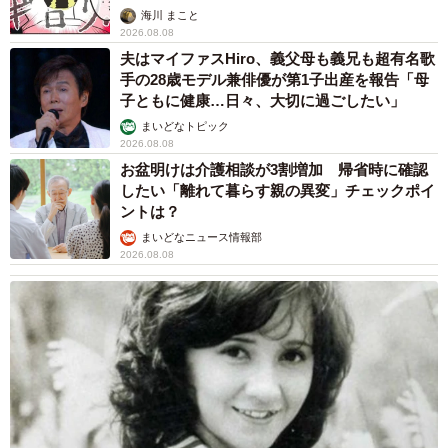
海川 まこと
るのかを考えたり、販売を継続する商品を決めたりといっ
2026.08.08
たことをしています。
夫はマイファスHiro、義父母も義兄も超有名歌
手の28歳モデル兼俳優が第1子出産を報告「母
子ともに健康…日々、大切に過ごしたい」
もちろん、3000件ものご意見の全てに応えるということは
まいどなトピック
難しいことですが、いただいたご意見をグルーピング、カ
2026.08.08
テゴリ分けし、どういった声が多いのかを分析するように
お盆明けは介護相談が3割増加 帰省時に確認
していますね。また、時には厳しいご意見をいただくこと
したい「離れて暮らす親の異変」チェックポイ
ントは？
もありますが、そうしたことにも真摯に向き合うことで信
まいどなニュース情報部
頼関係を築くようにしています。
2026.08.08
「前例はない、だからやる」－。ゴールに向かっ
て、新しいチャレンジを楽しむことで切り拓かれ
るキャリア
―そうしたお客様の声と向き合い、どんどん新商品も開発
されているそうですね